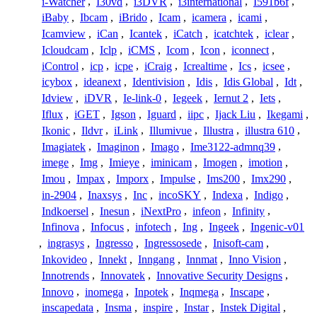
i-Watcher
,
I30vd
,
i3DVR
,
i3international
,
I591b6f
,
iBaby
,
Ibcam
,
iBrido
,
Icam
,
icamera
,
icami
,
Icamview
,
iCan
,
Icantek
,
iCatch
,
icatchtek
,
iclear
,
Icloudcam
,
Iclp
,
iCMS
,
Icom
,
Icon
,
iconnect
,
iControl
,
icp
,
icpe
,
iCraig
,
Icrealtime
,
Ics
,
icsee
,
icybox
,
ideanext
,
Identivision
,
Idis
,
Idis Global
,
Idt
,
Idview
,
iDVR
,
Ie-link-0
,
Iegeek
,
Iernut 2
,
Iets
,
Iflux
,
iGET
,
Igson
,
Iguard
,
iipc
,
Ijack Liu
,
Ikegami
,
Ikonic
,
Ildvr
,
iLink
,
Illumivue
,
Illustra
,
illustra 610
,
Imagiatek
,
Imaginon
,
Imago
,
Ime3122-admnq39
,
imege
,
Img
,
Imieye
,
iminicam
,
Imogen
,
imotion
,
Imou
,
Impax
,
Imporx
,
Impulse
,
Ims200
,
Imx290
,
in-2904
,
Inaxsys
,
Inc
,
incoSKY
,
Indexa
,
Indigo
,
Indkoersel
,
Inesun
,
iNextPro
,
infeon
,
Infinity
,
Infinova
,
Infocus
,
infotech
,
Ing
,
Ingeek
,
Ingenic-v01
,
ingrasys
,
Ingresso
,
Ingressosede
,
Inisoft-cam
,
Inkovideo
,
Innekt
,
Inngang
,
Innmat
,
Inno Vision
,
Innotrends
,
Innovatek
,
Innovative Security Designs
,
Innovo
,
inomega
,
Inpotek
,
Inqmega
,
Inscape
,
inscapedata
,
Insma
,
inspire
,
Instar
,
Instek Digital
,