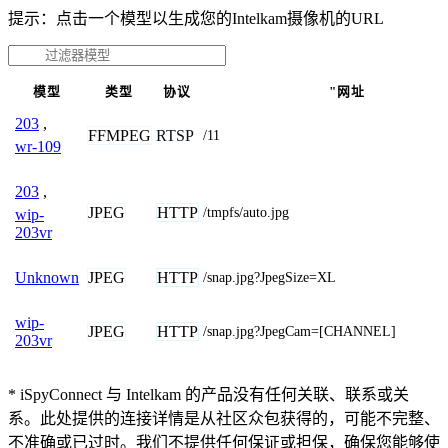
提示：点击一个模型以生成您的Intelkam摄像机的URL
模型
类型
协议
"网址
203
,
FFMPEG
RTSP
/11
wr-109
203
,
JPEG
HTTP
/tmpfs/auto.jpg
wip-
203vr
JPEG
HTTP
Unknown
/snap.jpg?JpegSize=XL
wip-
JPEG
HTTP
/snap.jpg?JpegCam=[CHANNEL]
203vr
* iSpyConnect 与 Intelkam 的产品没有任何关联、联系或关
系。此处提供的连接详情是从社区众包获得的，可能不完整、
不准确或已过时。我们不提供任何保证或担保，确保您能够使