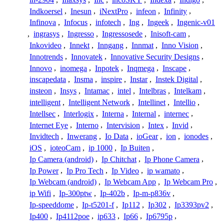
Indkoersel
,
Inesun
,
iNextPro
,
infeon
,
Infinity
,
Infinova
,
Infocus
,
infotech
,
Ing
,
Ingeek
,
Ingenic-v01
,
ingrasys
,
Ingresso
,
Ingressosede
,
Inisoft-cam
,
Inkovideo
,
Innekt
,
Inngang
,
Innmat
,
Inno Vision
,
Innotrends
,
Innovatek
,
Innovative Security Designs
,
Innovo
,
inomega
,
Inpotek
,
Inqmega
,
Inscape
,
inscapedata
,
Insma
,
inspire
,
Instar
,
Instek Digital
,
insteon
,
Insys
,
Intamac
,
intel
,
Intelbras
,
Intelkam
,
intelligent
,
Intelligent Network
,
Intellinet
,
Intellio
,
Intellsec
,
Interlogix
,
Interna
,
Internal
,
internec
,
Internet Eye
,
Interno
,
Intervision
,
Intex
,
Invid
,
Invidtech
,
Inwerang
,
Io Data
,
ioGear
,
ion
,
ionodes
,
iOS
,
ioteoCam
,
ip 1000
,
Ip Buiten
,
Ip Camera (android)
,
Ip Chitchat
,
Ip Phone Camera
,
Ip Power
,
Ip Pro Tech
,
Ip Video
,
ip wamato
,
Ip Webcam (android)
,
Ip Webcam App
,
Ip Webcam Pro
,
ip Wifi
,
Ip-300ptw
,
Ip-402b
,
Ip-m-p836v
,
Ip-speeddome
,
Ip-t5201-f
,
Ip112
,
Ip302
,
Ip3393pv2
,
Ip400
,
Ip4112poe
,
ip633
,
Ip66
,
Ip6795p
,