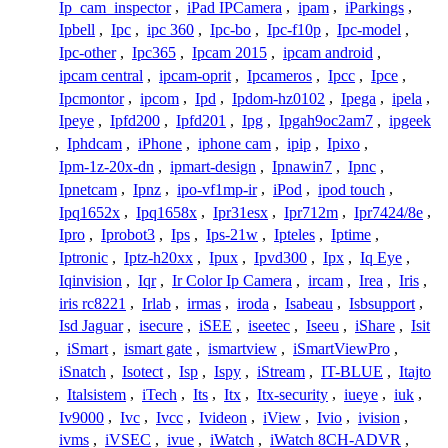
Ip_cam_inspector
,
iPad IPCamera
,
ipam
,
iParkings
,
Ipbell
,
Ipc
,
ipc 360
,
Ipc-bo
,
Ipc-f10p
,
Ipc-model
,
Ipc-other
,
Ipc365
,
Ipcam 2015
,
ipcam android
,
ipcam central
,
ipcam-oprit
,
Ipcameros
,
Ipcc
,
Ipce
,
Ipcmontor
,
ipcom
,
Ipd
,
Ipdom-hz0102
,
Ipega
,
ipela
,
Ipeye
,
Ipfd200
,
Ipfd201
,
Ipg
,
Ipgah9oc2am7
,
ipgeek
,
Iphdcam
,
iPhone
,
iphone cam
,
ipip
,
Ipixo
,
Ipm-1z-20x-dn
,
ipmart-design
,
Ipnawin7
,
Ipnc
,
Ipnetcam
,
Ipnz
,
ipo-vf1mp-ir
,
iPod
,
ipod touch
,
Ipq1652x
,
Ipq1658x
,
Ipr31esx
,
Ipr712m
,
Ipr7424/8e
,
Ipro
,
Iprobot3
,
Ips
,
Ips-21w
,
Ipteles
,
Iptime
,
Iptronic
,
Iptz-h20xx
,
Ipux
,
Ipvd300
,
Ipx
,
Iq Eye
,
Iqinvision
,
Iqr
,
Ir Color Ip Camera
,
ircam
,
Irea
,
Iris
,
iris rc8221
,
Irlab
,
irmas
,
iroda
,
Isabeau
,
Isbsupport
,
Isd Jaguar
,
isecure
,
iSEE
,
iseetec
,
Iseeu
,
iShare
,
Isit
,
iSmart
,
ismart gate
,
ismartview
,
iSmartViewPro
,
iSnatch
,
Isotect
,
Isp
,
Ispy
,
iStream
,
IT-BLUE
,
Itajto
,
Italsistem
,
iTech
,
Its
,
Itx
,
Itx-security
,
iueye
,
iuk
,
Iv9000
,
Ivc
,
Ivcc
,
Ivideon
,
iView
,
Ivio
,
ivision
,
ivms
,
iVSEC
,
ivue
,
iWatch
,
iWatch 8CH-ADVR
,