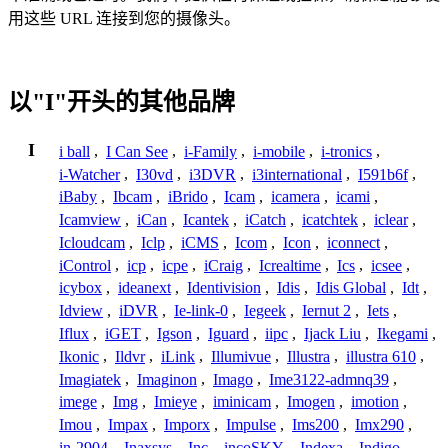
用这些 URL 连接到您的摄像头。
以"I"开头的其他品牌
I
i ball
,
I Can See
,
i-Family
,
i-mobile
,
i-tronics
,
i-Watcher
,
I30vd
,
i3DVR
,
i3international
,
I591b6f
,
iBaby
,
Ibcam
,
iBrido
,
Icam
,
icamera
,
icami
,
Icamview
,
iCan
,
Icantek
,
iCatch
,
icatchtek
,
iclear
,
Icloudcam
,
Iclp
,
iCMS
,
Icom
,
Icon
,
iconnect
,
iControl
,
icp
,
icpe
,
iCraig
,
Icrealtime
,
Ics
,
icsee
,
icybox
,
ideanext
,
Identivision
,
Idis
,
Idis Global
,
Idt
,
Idview
,
iDVR
,
Ie-link-0
,
Iegeek
,
Iernut 2
,
Iets
,
Iflux
,
iGET
,
Igson
,
Iguard
,
iipc
,
Ijack Liu
,
Ikegami
,
Ikonic
,
Ildvr
,
iLink
,
Illumivue
,
Illustra
,
illustra 610
,
Imagiatek
,
Imaginon
,
Imago
,
Ime3122-admnq39
,
imege
,
Img
,
Imieye
,
iminicam
,
Imogen
,
imotion
,
Imou
,
Impax
,
Imporx
,
Impulse
,
Ims200
,
Imx290
,
in-2904
,
Inaxsys
,
Inc
,
incoSKY
,
Indexa
,
Indigo
,