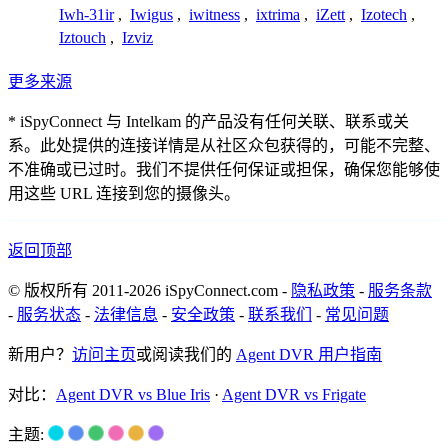
Iwh-31ir
,
Iwigus
,
iwitness
,
ixtrima
,
iZett
,
Izotech
,
Iztouch
,
Izviz
更多来源
* iSpyConnect 与 Intelkam 的产品没有任何关联、联系或关
系。此处提供的连接详情是从社区众包获得的，可能不完整、
不准确或已过时。我们不提供任何保证或担保，确保您能够使
用这些 URL 连接到您的摄像头。
返回顶部
© 版权所有 2011-2026 iSpyConnect.com -
隐私政策
-
服务条款
-
服务状态
-
法律信息
-
安全政策
-
联系我们
-
常见问题
新用户？
访问主页
或阅读我们的
Agent DVR 用户指南
对比：
Agent DVR vs Blue Iris
·
Agent DVR vs Frigate
主题: