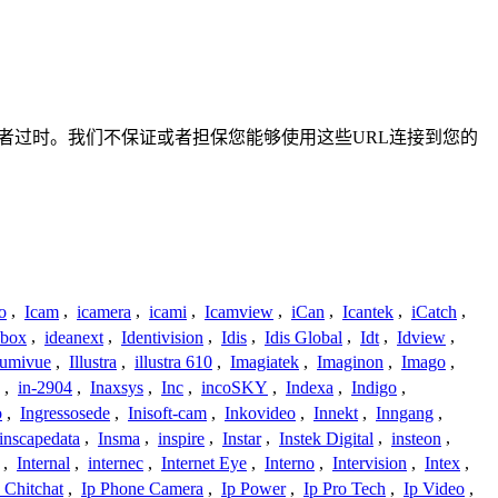
准确或者过时。我们不保证或者担保您能够使用这些URL连接到您的
o
,
Icam
,
icamera
,
icami
,
Icamview
,
iCan
,
Icantek
,
iCatch
,
ybox
,
ideanext
,
Identivision
,
Idis
,
Idis Global
,
Idt
,
Idview
,
lumivue
,
Illustra
,
illustra 610
,
Imagiatek
,
Imaginon
,
Imago
,
,
in-2904
,
Inaxsys
,
Inc
,
incoSKY
,
Indexa
,
Indigo
,
o
,
Ingressosede
,
Inisoft-cam
,
Inkovideo
,
Innekt
,
Inngang
,
inscapedata
,
Insma
,
inspire
,
Instar
,
Instek Digital
,
insteon
,
,
Internal
,
internec
,
Internet Eye
,
Interno
,
Intervision
,
Intex
,
 Chitchat
,
Ip Phone Camera
,
Ip Power
,
Ip Pro Tech
,
Ip Video
,