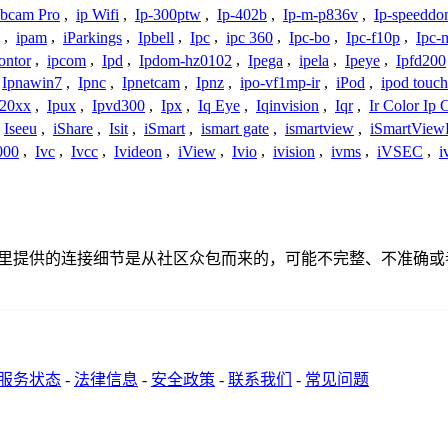
bcam Pro
,
ip Wifi
,
Ip-300ptw
,
Ip-402b
,
Ip-m-p836v
,
Ip-speedd
,
ipam
,
iParkings
,
Ipbell
,
Ipc
,
ipc 360
,
Ipc-bo
,
Ipc-f10p
,
Ipc-
ontor
,
ipcom
,
Ipd
,
Ipdom-hz0102
,
Ipega
,
ipela
,
Ipeye
,
Ipfd200
Ipnawin7
,
Ipnc
,
Ipnetcam
,
Ipnz
,
ipo-vf1mp-ir
,
iPod
,
ipod touch
h20xx
,
Ipux
,
Ipvd300
,
Ipx
,
Iq Eye
,
Iqinvision
,
Iqr
,
Ir Color Ip
Iseeu
,
iShare
,
Isit
,
iSmart
,
ismart gate
,
ismartview
,
iSmartView
000
,
Ivc
,
Ivcc
,
Ivideon
,
iView
,
Ivio
,
ivision
,
ivms
,
iVSEC
,
i
或者关系。这里提供的连接细节是从社区众包而来的，可能不完整、不
服务状态
-
法律信息
-
安全政策
-
联系我们
-
常见问题