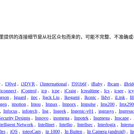
或者关系。这里提供的连接细节是从社区众包而来的，可能不完整、不
r
,
I30vd
,
i3DVR
,
i3international
,
I591b6f
,
iBaby
,
Ibcam
,
iBrid
iconnect
,
iControl
,
icp
,
icpe
,
iCraig
,
Icrealtime
,
Ics
,
icsee
,
ic
Igson
,
Iguard
,
iipc
,
Ijack Liu
,
Ikegami
,
Ikonic
,
Ildvr
,
iLink
,
Il
gen
,
imotion
,
Imou
,
Impax
,
Imporx
,
Impulse
,
Ims200
,
Imx290
,
Infocus
,
infotech
,
Ing
,
Ingeek
,
Ingenic-v01
,
ingrasys
,
Ingress
Security Designs
,
Innovo
,
inomega
,
Inpotek
,
Inqmega
,
Inscape
,
ntelligent Network
,
Intellinet
,
Intellio
,
Intellsec
,
Interlogix
,
Interna
des
,
iOS
,
ioteoCam
,
ip 1000
,
Ip Buiten
,
Ip Camera (android)
,
Ip