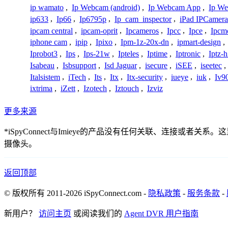
ip wamato
,
Ip Webcam (android)
,
Ip Webcam App
,
Ip We
ip633
,
Ip66
,
Ip6795p
,
Ip_cam_inspector
,
iPad IPCamera
ipcam central
,
ipcam-oprit
,
Ipcameros
,
Ipcc
,
Ipce
,
Ipcm
iphone cam
,
ipip
,
Ipixo
,
Ipm-1z-20x-dn
,
ipmart-design
,
Iprobot3
,
Ips
,
Ips-21w
,
Ipteles
,
Iptime
,
Iptronic
,
Iptz-
Isabeau
,
Isbsupport
,
Isd Jaguar
,
isecure
,
iSEE
,
iseetec
,
Italsistem
,
iTech
,
Its
,
Itx
,
Itx-security
,
iueye
,
iuk
,
Iv9
ixtrima
,
iZett
,
Izotech
,
Iztouch
,
Izviz
更多来源
*iSpyConnect与Imieye的产品没有任何关联、连接
摄像头。
返回顶部
© 版权所有 2011-2026 iSpyConnect.com -
隐私政策
-
服务条款
-
新用户？
访问主页
或阅读我们的
Agent DVR 用户指南