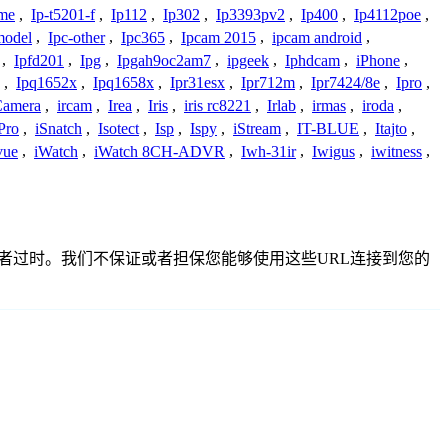
ome
,
Ip-t5201-f
,
Ip112
,
Ip302
,
Ip3393pv2
,
Ip400
,
Ip4112poe
,
model
,
Ipc-other
,
Ipc365
,
Ipcam 2015
,
ipcam android
,
,
Ipfd201
,
Ipg
,
Ipgah9oc2am7
,
ipgeek
,
Iphdcam
,
iPhone
,
,
Ipq1652x
,
Ipq1658x
,
Ipr31esx
,
Ipr712m
,
Ipr7424/8e
,
Ipro
,
 Camera
,
ircam
,
Irea
,
Iris
,
iris rc8221
,
Irlab
,
irmas
,
iroda
,
Pro
,
iSnatch
,
Isotect
,
Isp
,
Ispy
,
iStream
,
IT-BLUE
,
Itajto
,
vue
,
iWatch
,
iWatch 8CH-ADVR
,
Iwh-31ir
,
Iwigus
,
iwitness
,
准确或者过时。我们不保证或者担保您能够使用这些URL连接到您的