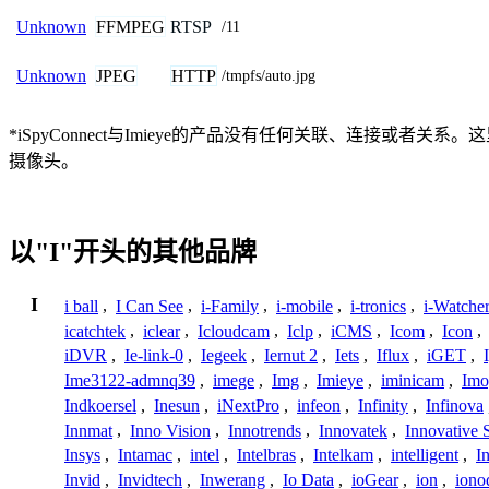
FFMPEG
RTSP
Unknown
/11
JPEG
HTTP
Unknown
/tmpfs/auto.jpg
*iSpyConnect与Imieye的产品没有任何关联、连接
摄像头。
以"I"开头的其他品牌
I
i ball
,
I Can See
,
i-Family
,
i-mobile
,
i-tronics
,
i-Watche
icatchtek
,
iclear
,
Icloudcam
,
Iclp
,
iCMS
,
Icom
,
Icon
,
iDVR
,
Ie-link-0
,
Iegeek
,
Iernut 2
,
Iets
,
Iflux
,
iGET
,
Ime3122-admnq39
,
imege
,
Img
,
Imieye
,
iminicam
,
Imo
Indkoersel
,
Inesun
,
iNextPro
,
infeon
,
Infinity
,
Infinova
Innmat
,
Inno Vision
,
Innotrends
,
Innovatek
,
Innovative 
Insys
,
Intamac
,
intel
,
Intelbras
,
Intelkam
,
intelligent
,
I
Invid
,
Invidtech
,
Inwerang
,
Io Data
,
ioGear
,
ion
,
iono