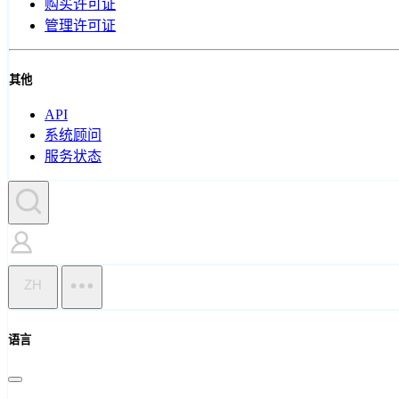
购买许可证
管理许可证
其他
API
系统顾问
服务状态
ZH
语言