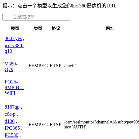
提示：点击一个模型以生成您的ipc 360摄像机的URL
模型
类型
协议
"网址
360Eyes
,
icp-v380-
q10
,
V380-
FFMPEG
RTSP
/onvif1
Q79
,
FQ25-
8MP-BL-
WIFI
8167qp
,
c6c-p
,
d100
,
/cam/realmonitor?channel=1&subtype=00
FFMPEG
RTSP
sic=[AUTH]
IPC365
,
PC530
,