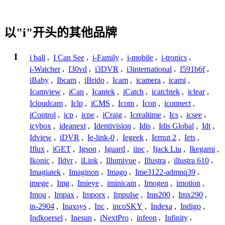
以"i"开头的其他品牌
I
i ball
,
I Can See
,
i-Family
,
i-mobile
,
i-tronics
,
i-Watcher
,
I30vd
,
i3DVR
,
i3international
,
I591b6f
,
iBaby
,
Ibcam
,
iBrido
,
Icam
,
icamera
,
icami
,
Icamview
,
iCan
,
Icantek
,
iCatch
,
icatchtek
,
iclear
,
Icloudcam
,
Iclp
,
iCMS
,
Icom
,
Icon
,
iconnect
,
iControl
,
icp
,
icpe
,
iCraig
,
Icrealtime
,
Ics
,
icsee
,
icybox
,
ideanext
,
Identivision
,
Idis
,
Idis Global
,
Idt
,
Idview
,
iDVR
,
Ie-link-0
,
Iegeek
,
Iernut 2
,
Iets
,
Iflux
,
iGET
,
Igson
,
Iguard
,
iipc
,
Ijack Liu
,
Ikegami
,
Ikonic
,
Ildvr
,
iLink
,
Illumivue
,
Illustra
,
illustra 610
,
Imagiatek
,
Imaginon
,
Imago
,
Ime3122-admnq39
,
imege
,
Img
,
Imieye
,
iminicam
,
Imogen
,
imotion
,
Imou
,
Impax
,
Imporx
,
Impulse
,
Ims200
,
Imx290
,
in-2904
,
Inaxsys
,
Inc
,
incoSKY
,
Indexa
,
Indigo
,
Indkoersel
,
Inesun
,
iNextPro
,
infeon
,
Infinity
,