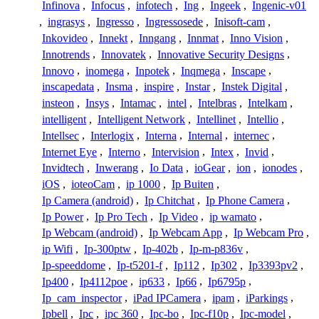
Infinova
,
Infocus
,
infotech
,
Ing
,
Ingeek
,
Ingenic-v01
,
ingrasys
,
Ingresso
,
Ingressosede
,
Inisoft-cam
,
Inkovideo
,
Innekt
,
Inngang
,
Innmat
,
Inno Vision
,
Innotrends
,
Innovatek
,
Innovative Security Designs
,
Innovo
,
inomega
,
Inpotek
,
Inqmega
,
Inscape
,
inscapedata
,
Insma
,
inspire
,
Instar
,
Instek Digital
,
insteon
,
Insys
,
Intamac
,
intel
,
Intelbras
,
Intelkam
,
intelligent
,
Intelligent Network
,
Intellinet
,
Intellio
,
Intellsec
,
Interlogix
,
Interna
,
Internal
,
internec
,
Internet Eye
,
Interno
,
Intervision
,
Intex
,
Invid
,
Invidtech
,
Inwerang
,
Io Data
,
ioGear
,
ion
,
ionodes
,
iOS
,
ioteoCam
,
ip 1000
,
Ip Buiten
,
Ip Camera (android)
,
Ip Chitchat
,
Ip Phone Camera
,
Ip Power
,
Ip Pro Tech
,
Ip Video
,
ip wamato
,
Ip Webcam (android)
,
Ip Webcam App
,
Ip Webcam Pro
,
ip Wifi
,
Ip-300ptw
,
Ip-402b
,
Ip-m-p836v
,
Ip-speeddome
,
Ip-t5201-f
,
Ip112
,
Ip302
,
Ip3393pv2
,
Ip400
,
Ip4112poe
,
ip633
,
Ip66
,
Ip6795p
,
Ip_cam_inspector
,
iPad IPCamera
,
ipam
,
iParkings
,
Ipbell
,
Ipc
,
ipc 360
,
Ipc-bo
,
Ipc-f10p
,
Ipc-model
,