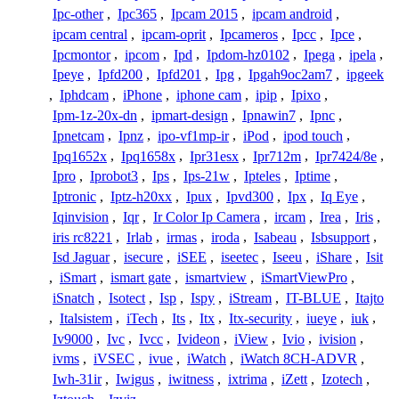
Ipc-other
,
Ipc365
,
Ipcam 2015
,
ipcam android
,
ipcam central
,
ipcam-oprit
,
Ipcameros
,
Ipcc
,
Ipce
,
Ipcmontor
,
ipcom
,
Ipd
,
Ipdom-hz0102
,
Ipega
,
ipela
,
Ipeye
,
Ipfd200
,
Ipfd201
,
Ipg
,
Ipgah9oc2am7
,
ipgeek
,
Iphdcam
,
iPhone
,
iphone cam
,
ipip
,
Ipixo
,
Ipm-1z-20x-dn
,
ipmart-design
,
Ipnawin7
,
Ipnc
,
Ipnetcam
,
Ipnz
,
ipo-vf1mp-ir
,
iPod
,
ipod touch
,
Ipq1652x
,
Ipq1658x
,
Ipr31esx
,
Ipr712m
,
Ipr7424/8e
,
Ipro
,
Iprobot3
,
Ips
,
Ips-21w
,
Ipteles
,
Iptime
,
Iptronic
,
Iptz-h20xx
,
Ipux
,
Ipvd300
,
Ipx
,
Iq Eye
,
Iqinvision
,
Iqr
,
Ir Color Ip Camera
,
ircam
,
Irea
,
Iris
,
iris rc8221
,
Irlab
,
irmas
,
iroda
,
Isabeau
,
Isbsupport
,
Isd Jaguar
,
isecure
,
iSEE
,
iseetec
,
Iseeu
,
iShare
,
Isit
,
iSmart
,
ismart gate
,
ismartview
,
iSmartViewPro
,
iSnatch
,
Isotect
,
Isp
,
Ispy
,
iStream
,
IT-BLUE
,
Itajto
,
Italsistem
,
iTech
,
Its
,
Itx
,
Itx-security
,
iueye
,
iuk
,
Iv9000
,
Ivc
,
Ivcc
,
Ivideon
,
iView
,
Ivio
,
ivision
,
ivms
,
iVSEC
,
ivue
,
iWatch
,
iWatch 8CH-ADVR
,
Iwh-31ir
,
Iwigus
,
iwitness
,
ixtrima
,
iZett
,
Izotech
,