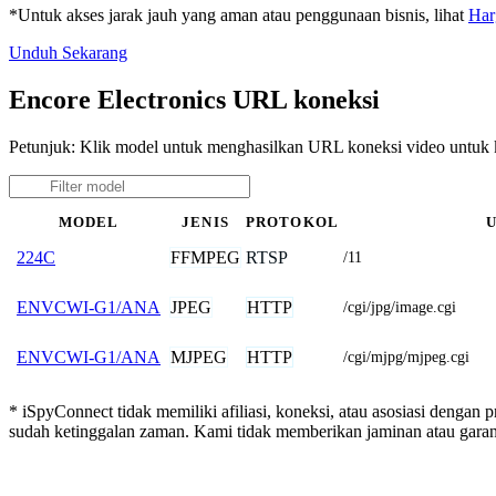
*Untuk akses jarak jauh yang aman atau penggunaan bisnis, lihat
Har
Unduh Sekarang
Encore Electronics URL koneksi
Petunjuk: Klik model untuk menghasilkan URL koneksi video untuk 
MODEL
JENIS
PROTOKOL
FFMPEG
RTSP
224C
/11
JPEG
HTTP
ENVCWI-G1/ANA
/cgi/jpg/image.cgi
MJPEG
HTTP
ENVCWI-G1/ANA
/cgi/mjpg/mjpeg.cgi
* iSpyConnect tidak memiliki afiliasi, koneksi, atau asosiasi dengan 
sudah ketinggalan zaman. Kami tidak memberikan jaminan atau gar