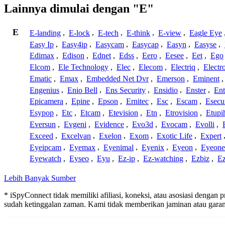
Lainnya dimulai dengan "E"
E
E-landing
,
E-lock
,
E-tech
,
E-think
,
E-view
,
Eagle Eye
Easy Ip
,
Easy4ip
,
Easycam
,
Easycap
,
Easyn
,
Easyse
,
Edimax
,
Edison
,
Ednet
,
Edss
,
Eero
,
Eesee
,
Eet
,
Ego
Elcom
,
Ele Technology
,
Elec
,
Elecom
,
Electriq
,
Electr
Ematic
,
Emax
,
Embedded Net Dvr
,
Emerson
,
Eminent
Engenius
,
Enio Bell
,
Ens Security
,
Ensidio
,
Enster
,
Ent
Epicamera
,
Epine
,
Epson
,
Ernitec
,
Esc
,
Escam
,
Esecu
Esypop
,
Etc
,
Etcam
,
Etevision
,
Etn
,
Etrovision
,
Etupi
Eversun
,
Evgeni
,
Evidence
,
Evo3d
,
Evocam
,
Evolli
,
Exceed
,
Excelvan
,
Exelon
,
Exom
,
Exotic Life
,
Expert
Eyeipcam
,
Eyemax
,
Eyenimal
,
Eyenix
,
Eyeon
,
Eyeone
Eyewatch
,
Eyseo
,
Eyu
,
Ez-ip
,
Ez-watching
,
Ezbiz
,
E
Lebih Banyak Sumber
* iSpyConnect tidak memiliki afiliasi, koneksi, atau asosiasi dengan 
sudah ketinggalan zaman. Kami tidak memberikan jaminan atau gar