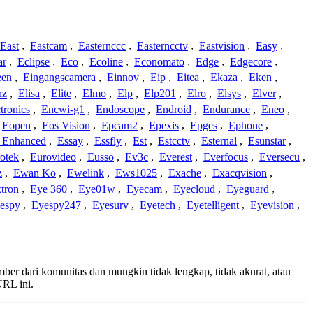
East
,
Eastcam
,
Easternccc
,
Easterncctv
,
Eastvision
,
Easy
,
ar
,
Eclipse
,
Eco
,
Ecoline
,
Economato
,
Edge
,
Edgecore
,
een
,
Eingangscamera
,
Einnov
,
Eip
,
Eitea
,
Ekaza
,
Eken
,
nz
,
Elisa
,
Elite
,
Elmo
,
Elp
,
Elp201
,
Elro
,
Elsys
,
Elver
,
tronics
,
Encwi-g1
,
Endoscope
,
Endroid
,
Endurance
,
Eneo
,
Eopen
,
Eos Vision
,
Epcam2
,
Epexis
,
Epges
,
Ephone
,
t Enhanced
,
Essay
,
Essfly
,
Est
,
Estcctv
,
Esternal
,
Esunstar
,
otek
,
Eurovideo
,
Eusso
,
Ev3c
,
Everest
,
Everfocus
,
Eversecu
,
z
,
Ewan Ko
,
Ewelink
,
Ews1025
,
Exache
,
Exacqvision
,
tron
,
Eye 360
,
Eye01w
,
Eyecam
,
Eyecloud
,
Eyeguard
,
espy
,
Eyespy247
,
Eyesurv
,
Eyetech
,
Eyetelligent
,
Eyevision
,
umber dari komunitas dan mungkin tidak lengkap, tidak akurat, atau
RL ini.