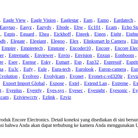
,
Eagle View
,
Eagle Vision
,
Eaglestar
,
Eam
,
Eamo
,
Eardatech
,
Easytao
,
Easyz
,
Eazydv
,
Ebode
,
Ebw
,
Ec101
,
Ecam
,
Echo St
,
Egpis
,
Eguard
,
Ehea
,
Eickhoff
,
Eigeek
,
Eigen
,
Eight
,
Eight
odh
,
Elegate
,
Elegiant
,
Elegoo
,
Elex
,
Elinksmart Ip Camera
,
Eli
,
Empire
,
Empiretech
,
Emstone
,
Encoder10
,
Encore
,
Encore Elec
er
,
Entrematic
,
Enviewer
,
Envio
,
Envision
,
Enxun
,
Eonboom
,
re
,
Esee
,
Esense
,
Esky
,
Esmart
,
Esp
,
Esp32
,
Espressif
,
Espri
ha
,
Eu3c
,
Eufy
,
Eule
,
Eura-tech
,
Eurolook
,
Europ-camera
,
Eur
Evolution
,
Evolveo
,
Evolylcam
,
Evonet
,
Evonet-c-vd320ir
,
Evvi
,
Export Import Global
,
Expose
,
Extel
,
Extend Lan
,
Extreme
,
Ex
t
,
Eyeplus
,
Eyerely
,
Eyes-sys
,
Eyesec
,
Eyesight
,
Eyesonic
,
Ey
zcam
,
Eziviewcctv
,
Ezlink
,
Ezviz
produk Encore Electronics. Detail koneksi yang disediakan di sini bers
ansi bahwa Anda akan dapat terhubung ke kamera Anda menggunakan U