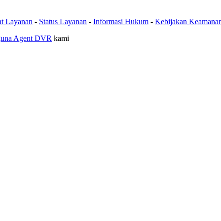
at Layanan
-
Status Layanan
-
Informasi Hukum
-
Kebijakan Keamana
guna Agent DVR
kami