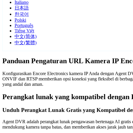
Italiano
日本語
한국어
Polski
Português
Tiếng Việt
中文(简体)
中文(繁體)
Panduan Pengaturan URL Kamera IP Enco
Konfigurasikan Encore Electronics kamera IP Anda dengan Agent DVR.
ONVIF dan RTSP memberikan opsi koneksi yang fleksibel di berbaga
yang andal dan aman.
Perangkat lunak yang kompatibel dengan 
Unduh Perangkat Lunak Gratis yang Kompatibel den
Agent DVR adalah perangkat lunak pengawasan bertenaga AI gratis d
mendukung kamera tanpa batas, dan memberikan akses jarak jauh t