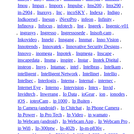
Imou
,
Impax
,
Imporx
,
Impulse
,
Ims200
,
Imx290
,
in-2904
,
Inaxsys
,
Inc
,
incoSKY
,
Indexa
,
Indigo
,
Indkoersel
,
Inesun
,
iNextPro
,
infeon
,
Infinity
,
Infinova
,
Infocus
,
infotech
,
Ing
,
Ingeek
,
Ingenic-v01
,
ingrasys
,
Ingresso
,
Ingressosede
,
Inisoft-cam
,
Inkovideo
,
Innekt
,
Inngang
,
Innmat
,
Inno Vision
,
Innotrends
,
Innovatek
,
Innovative Security Designs
,
Innovo
,
inomega
,
Inpotek
,
Inqmega
,
Inscape
,
inscapedata
,
Insma
,
inspire
,
Instar
,
Instek Digital
,
insteon
,
Insys
,
Intamac
,
intel
,
Intelbras
,
Intelkam
,
intelligent
,
Intelligent Network
,
Intellinet
,
Intellio
,
Intellsec
,
Interlogix
,
Interna
,
Internal
,
internec
,
Internet Eye
,
Interno
,
Intervision
,
Intex
,
Invid
,
Invidtech
,
Inwerang
,
Io Data
,
ioGear
,
ion
,
ionodes
,
iOS
,
ioteoCam
,
ip 1000
,
Ip Buiten
,
Ip Camera (android)
,
Ip Chitchat
,
Ip Phone Camera
,
Ip Power
,
Ip Pro Tech
,
Ip Video
,
ip wamato
,
Ip Webcam (android)
,
Ip Webcam App
,
Ip Webcam Pro
,
ip Wifi
,
Ip-300ptw
,
Ip-402b
,
Ip-m-p836v
,