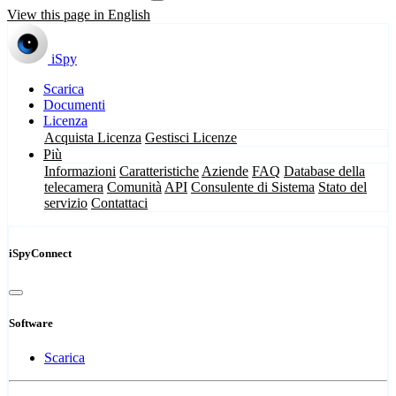
View this page in English
iSpy
Scarica
Documenti
Licenza
Acquista Licenza
Gestisci Licenze
Più
Informazioni
Caratteristiche
Aziende
FAQ
Database della
telecamera
Comunità
API
Consulente di Sistema
Stato del
servizio
Contattaci
iSpyConnect
Software
Scarica