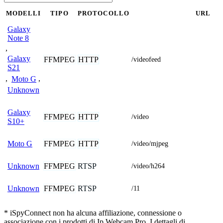
MODELLI
TIPO
PROTOCOLLO
URL
Galaxy
Note 8
,
Galaxy
FFMPEG
HTTP
/videofeed
S21
,
Moto G
,
Unknown
Galaxy
FFMPEG
HTTP
/video
S10+
FFMPEG
HTTP
Moto G
/video/mjpeg
FFMPEG
RTSP
Unknown
/video/h264
FFMPEG
RTSP
Unknown
/11
* iSpyConnect non ha alcuna affiliazione, connessione o
associazione con i prodotti di Ip Webcam Pro. I dettagli di