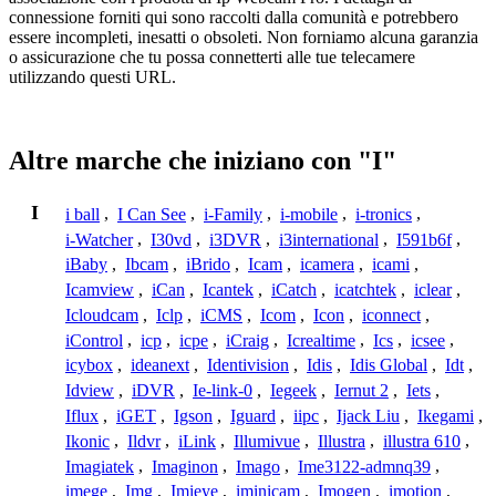
connessione forniti qui sono raccolti dalla comunità e potrebbero
essere incompleti, inesatti o obsoleti. Non forniamo alcuna garanzia
o assicurazione che tu possa connetterti alle tue telecamere
utilizzando questi URL.
Altre marche che iniziano con "I"
I
i ball
,
I Can See
,
i-Family
,
i-mobile
,
i-tronics
,
i-Watcher
,
I30vd
,
i3DVR
,
i3international
,
I591b6f
,
iBaby
,
Ibcam
,
iBrido
,
Icam
,
icamera
,
icami
,
Icamview
,
iCan
,
Icantek
,
iCatch
,
icatchtek
,
iclear
,
Icloudcam
,
Iclp
,
iCMS
,
Icom
,
Icon
,
iconnect
,
iControl
,
icp
,
icpe
,
iCraig
,
Icrealtime
,
Ics
,
icsee
,
icybox
,
ideanext
,
Identivision
,
Idis
,
Idis Global
,
Idt
,
Idview
,
iDVR
,
Ie-link-0
,
Iegeek
,
Iernut 2
,
Iets
,
Iflux
,
iGET
,
Igson
,
Iguard
,
iipc
,
Ijack Liu
,
Ikegami
,
Ikonic
,
Ildvr
,
iLink
,
Illumivue
,
Illustra
,
illustra 610
,
Imagiatek
,
Imaginon
,
Imago
,
Ime3122-admnq39
,
imege
,
Img
,
Imieye
,
iminicam
,
Imogen
,
imotion
,