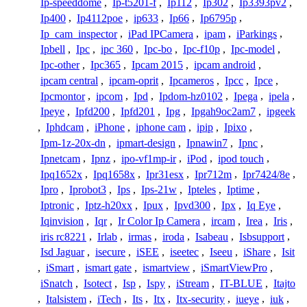
Ip-speeddome
,
Ip-t5201-f
,
Ip112
,
Ip302
,
Ip3393pv2
,
Ip400
,
Ip4112poe
,
ip633
,
Ip66
,
Ip6795p
,
Ip_cam_inspector
,
iPad IPCamera
,
ipam
,
iParkings
,
Ipbell
,
Ipc
,
ipc 360
,
Ipc-bo
,
Ipc-f10p
,
Ipc-model
,
Ipc-other
,
Ipc365
,
Ipcam 2015
,
ipcam android
,
ipcam central
,
ipcam-oprit
,
Ipcameros
,
Ipcc
,
Ipce
,
Ipcmontor
,
ipcom
,
Ipd
,
Ipdom-hz0102
,
Ipega
,
ipela
,
Ipeye
,
Ipfd200
,
Ipfd201
,
Ipg
,
Ipgah9oc2am7
,
ipgeek
,
Iphdcam
,
iPhone
,
iphone cam
,
ipip
,
Ipixo
,
Ipm-1z-20x-dn
,
ipmart-design
,
Ipnawin7
,
Ipnc
,
Ipnetcam
,
Ipnz
,
ipo-vf1mp-ir
,
iPod
,
ipod touch
,
Ipq1652x
,
Ipq1658x
,
Ipr31esx
,
Ipr712m
,
Ipr7424/8e
,
Ipro
,
Iprobot3
,
Ips
,
Ips-21w
,
Ipteles
,
Iptime
,
Iptronic
,
Iptz-h20xx
,
Ipux
,
Ipvd300
,
Ipx
,
Iq Eye
,
Iqinvision
,
Iqr
,
Ir Color Ip Camera
,
ircam
,
Irea
,
Iris
,
iris rc8221
,
Irlab
,
irmas
,
iroda
,
Isabeau
,
Isbsupport
,
Isd Jaguar
,
isecure
,
iSEE
,
iseetec
,
Iseeu
,
iShare
,
Isit
,
iSmart
,
ismart gate
,
ismartview
,
iSmartViewPro
,
iSnatch
,
Isotect
,
Isp
,
Ispy
,
iStream
,
IT-BLUE
,
Itajto
,
Italsistem
,
iTech
,
Its
,
Itx
,
Itx-security
,
iueye
,
iuk
,