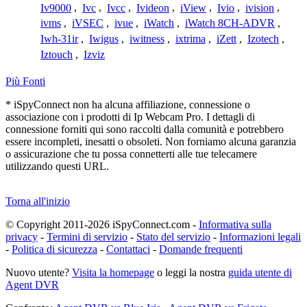
Iv9000
,
Ivc
,
Ivcc
,
Ivideon
,
iView
,
Ivio
,
ivision
,
ivms
,
iVSEC
,
ivue
,
iWatch
,
iWatch 8CH-ADVR
,
Iwh-31ir
,
Iwigus
,
iwitness
,
ixtrima
,
iZett
,
Izotech
,
Iztouch
,
Izviz
Più Fonti
* iSpyConnect non ha alcuna affiliazione, connessione o
associazione con i prodotti di Ip Webcam Pro. I dettagli di
connessione forniti qui sono raccolti dalla comunità e potrebbero
essere incompleti, inesatti o obsoleti. Non forniamo alcuna garanzia
o assicurazione che tu possa connetterti alle tue telecamere
utilizzando questi URL.
Torna all'inizio
© Copyright 2011-2026 iSpyConnect.com -
Informativa sulla
privacy
-
Termini di servizio
-
Stato del servizio
-
Informazioni legali
-
Politica di sicurezza
-
Contattaci
-
Domande frequenti
Nuovo utente?
Visita la homepage
o leggi la nostra
guida utente di
Agent DVR