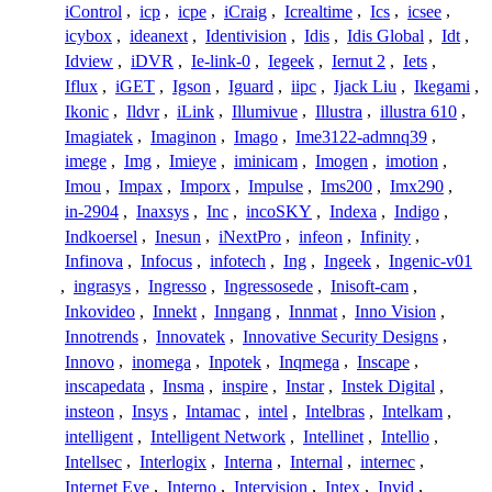
iControl
,
icp
,
icpe
,
iCraig
,
Icrealtime
,
Ics
,
icsee
,
icybox
,
ideanext
,
Identivision
,
Idis
,
Idis Global
,
Idt
,
Idview
,
iDVR
,
Ie-link-0
,
Iegeek
,
Iernut 2
,
Iets
,
Iflux
,
iGET
,
Igson
,
Iguard
,
iipc
,
Ijack Liu
,
Ikegami
,
Ikonic
,
Ildvr
,
iLink
,
Illumivue
,
Illustra
,
illustra 610
,
Imagiatek
,
Imaginon
,
Imago
,
Ime3122-admnq39
,
imege
,
Img
,
Imieye
,
iminicam
,
Imogen
,
imotion
,
Imou
,
Impax
,
Imporx
,
Impulse
,
Ims200
,
Imx290
,
in-2904
,
Inaxsys
,
Inc
,
incoSKY
,
Indexa
,
Indigo
,
Indkoersel
,
Inesun
,
iNextPro
,
infeon
,
Infinity
,
Infinova
,
Infocus
,
infotech
,
Ing
,
Ingeek
,
Ingenic-v01
,
ingrasys
,
Ingresso
,
Ingressosede
,
Inisoft-cam
,
Inkovideo
,
Innekt
,
Inngang
,
Innmat
,
Inno Vision
,
Innotrends
,
Innovatek
,
Innovative Security Designs
,
Innovo
,
inomega
,
Inpotek
,
Inqmega
,
Inscape
,
inscapedata
,
Insma
,
inspire
,
Instar
,
Instek Digital
,
insteon
,
Insys
,
Intamac
,
intel
,
Intelbras
,
Intelkam
,
intelligent
,
Intelligent Network
,
Intellinet
,
Intellio
,
Intellsec
,
Interlogix
,
Interna
,
Internal
,
internec
,
Internet Eye
,
Interno
,
Intervision
,
Intex
,
Invid
,