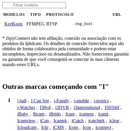
MODELOS
TIPO
PROTOCOLO
URL
FFMPEG
RTSP
KeeKoon
/rtsp_live1
* iSpyConnect não tem afiliação, conexão ou associação com os
produtos da Iphdcam. Os detalhes de conexão fornecidos aqui são
obtidos de forma colaborativa pela comunidade e podem estar
incompletos, imprecisos ou desatualizados. Não fornecemos garantia
ou garantia de que você conseguirá se conectar às suas câmeras
usando esses URLs.
Outras marcas começando com "I"
I
i ball
,
I Can See
,
i-Family
,
i-mobile
,
i-tronics
,
i-Watcher
,
I30vd
,
i3DVR
,
i3international
,
I591b6f
,
iBaby
,
Ibcam
,
iBrido
,
Icam
,
icamera
,
icami
,
Icamview
,
iCan
,
Icantek
,
iCatch
,
icatchtek
,
iclear
,
Icloudcam
,
Iclp
,
iCMS
,
Icom
,
Icon
,
iconnect
,