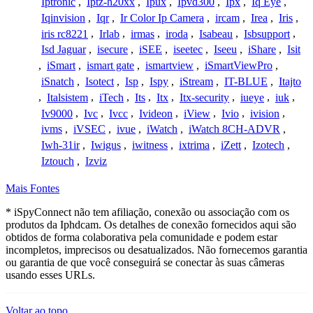
Iptronic
,
Iptz-h20xx
,
Ipux
,
Ipvd300
,
Ipx
,
Iq Eye
,
Iqinvision
,
Iqr
,
Ir Color Ip Camera
,
ircam
,
Irea
,
Iris
,
iris rc8221
,
Irlab
,
irmas
,
iroda
,
Isabeau
,
Isbsupport
,
Isd Jaguar
,
isecure
,
iSEE
,
iseetec
,
Iseeu
,
iShare
,
Isit
,
iSmart
,
ismart gate
,
ismartview
,
iSmartViewPro
,
iSnatch
,
Isotect
,
Isp
,
Ispy
,
iStream
,
IT-BLUE
,
Itajto
,
Italsistem
,
iTech
,
Its
,
Itx
,
Itx-security
,
iueye
,
iuk
,
Iv9000
,
Ivc
,
Ivcc
,
Ivideon
,
iView
,
Ivio
,
ivision
,
ivms
,
iVSEC
,
ivue
,
iWatch
,
iWatch 8CH-ADVR
,
Iwh-31ir
,
Iwigus
,
iwitness
,
ixtrima
,
iZett
,
Izotech
,
Iztouch
,
Izviz
Mais Fontes
* iSpyConnect não tem afiliação, conexão ou associação com os
produtos da Iphdcam. Os detalhes de conexão fornecidos aqui são
obtidos de forma colaborativa pela comunidade e podem estar
incompletos, imprecisos ou desatualizados. Não fornecemos garantia
ou garantia de que você conseguirá se conectar às suas câmeras
usando esses URLs.
Voltar ao topo