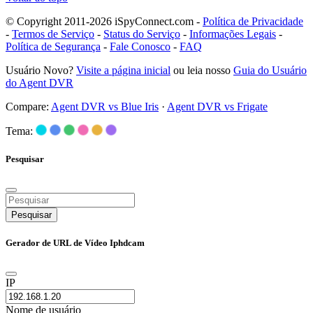
© Copyright 2011-2026 iSpyConnect.com -
Política de Privacidade
-
Termos de Serviço
-
Status do Serviço
-
Informações Legais
-
Política de Segurança
-
Fale Conosco
-
FAQ
Usuário Novo?
Visite a página inicial
ou leia nosso
Guia do Usuário
do Agent DVR
Compare:
Agent DVR vs Blue Iris
·
Agent DVR vs Frigate
Tema:
Pesquisar
Pesquisar
Gerador de URL de Vídeo Iphdcam
IP
Nome de usuário