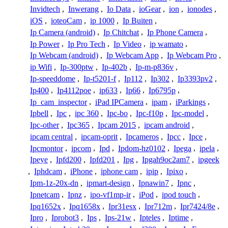
Invidtech
,
Inwerang
,
Io Data
,
ioGear
,
ion
,
ionodes
,
iOS
,
ioteoCam
,
ip 1000
,
Ip Buiten
,
Ip Camera (android)
,
Ip Chitchat
,
Ip Phone Camera
,
Ip Power
,
Ip Pro Tech
,
Ip Video
,
ip wamato
,
Ip Webcam (android)
,
Ip Webcam App
,
Ip Webcam Pro
,
ip Wifi
,
Ip-300ptw
,
Ip-402b
,
Ip-m-p836v
,
Ip-speeddome
,
Ip-t5201-f
,
Ip112
,
Ip302
,
Ip3393pv2
,
Ip400
,
Ip4112poe
,
ip633
,
Ip66
,
Ip6795p
,
Ip_cam_inspector
,
iPad IPCamera
,
ipam
,
iParkings
,
Ipbell
,
Ipc
,
ipc 360
,
Ipc-bo
,
Ipc-f10p
,
Ipc-model
,
Ipc-other
,
Ipc365
,
Ipcam 2015
,
ipcam android
,
ipcam central
,
ipcam-oprit
,
Ipcameros
,
Ipcc
,
Ipce
,
Ipcmontor
,
ipcom
,
Ipd
,
Ipdom-hz0102
,
Ipega
,
ipela
,
Ipeye
,
Ipfd200
,
Ipfd201
,
Ipg
,
Ipgah9oc2am7
,
ipgeek
,
Iphdcam
,
iPhone
,
iphone cam
,
ipip
,
Ipixo
,
Ipm-1z-20x-dn
,
ipmart-design
,
Ipnawin7
,
Ipnc
,
Ipnetcam
,
Ipnz
,
ipo-vf1mp-ir
,
iPod
,
ipod touch
,
Ipq1652x
,
Ipq1658x
,
Ipr31esx
,
Ipr712m
,
Ipr7424/8e
,
Ipro
,
Iprobot3
,
Ips
,
Ips-21w
,
Ipteles
,
Iptime
,