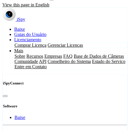
View this page in English
iSpy
Baixe
Guias do Usuário
Licenciamento
Comprar Licença
Gerenciar Licenças
Mais
Sobre
Recursos
Empresas
FAQ
Base de Dados de Câmeras
Comunidade
API
Conselheiro do Sistema
Estado do Serviço
Entre em Contato
iSpyConnect
Software
Baixe