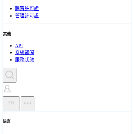
購買許可證
管理許可證
其他
API
系統顧問
服務狀態
ZH
語言