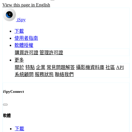
View this page in English
iSpy
下載
使用者指南
軟體授權
購買許可證
管理許可證
更多
關於
特點
企業
常見問題解答
攝影機資料庫
社區
API
系統顧問
服務狀態
聯絡我們
iSpyConnect
軟體
下載