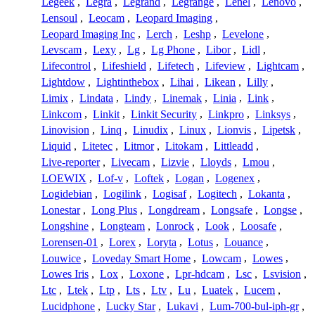
Legeek
,
Legra
,
Legrand
,
Legrange
,
Lenel
,
Lenovo
,
Lensoul
,
Leocam
,
Leopard Imaging
,
Leopard Imaging Inc
,
Lerch
,
Leshp
,
Levelone
,
Levscam
,
Lexy
,
Lg
,
Lg Phone
,
Libor
,
Lidl
,
Lifecontrol
,
Lifeshield
,
Lifetech
,
Lifeview
,
Lightcam
,
Lightdow
,
Lightinthebox
,
Lihai
,
Likean
,
Lilly
,
Limix
,
Lindata
,
Lindy
,
Linemak
,
Linia
,
Link
,
Linkcom
,
Linkit
,
Linkit Security
,
Linkpro
,
Linksys
,
Linovision
,
Linq
,
Linudix
,
Linux
,
Lionvis
,
Lipetsk
,
Liquid
,
Litetec
,
Litmor
,
Litokam
,
Littleadd
,
Live-reporter
,
Livecam
,
Lizvie
,
Lloyds
,
Lmou
,
LOEWIX
,
Lof-v
,
Loftek
,
Logan
,
Logenex
,
Logidebian
,
Logilink
,
Logisaf
,
Logitech
,
Lokanta
,
Lonestar
,
Long Plus
,
Longdream
,
Longsafe
,
Longse
,
Longshine
,
Longteam
,
Lonrock
,
Look
,
Loosafe
,
Lorensen-01
,
Lorex
,
Loryta
,
Lotus
,
Louance
,
Louwice
,
Loveday Smart Home
,
Lowcam
,
Lowes
,
Lowes Iris
,
Lox
,
Loxone
,
Lpr-hdcam
,
Lsc
,
Lsvision
,
Ltc
,
Ltek
,
Ltp
,
Lts
,
Ltv
,
Lu
,
Luatek
,
Lucem
,
Lucidphone
,
Lucky Star
,
Lukavi
,
Lum-700-bul-iph-gr
,