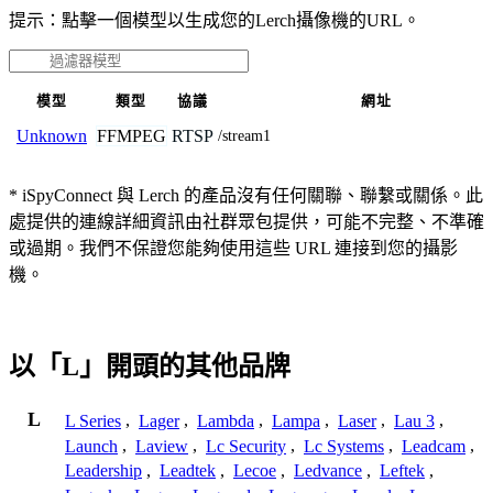
提示：點擊一個模型以生成您的Lerch攝像機的URL。
模型
類型
協議
網址
FFMPEG
RTSP
Unknown
/stream1
* iSpyConnect 與 Lerch 的產品沒有任何關聯、聯繫或關係。此
處提供的連線詳細資訊由社群眾包提供，可能不完整、不準確
或過期。我們不保證您能夠使用這些 URL 連接到您的攝影
機。
以「L」開頭的其他品牌
L
L Series
,
Lager
,
Lambda
,
Lampa
,
Laser
,
Lau 3
,
Launch
,
Laview
,
Lc Security
,
Lc Systems
,
Leadcam
,
Leadership
,
Leadtek
,
Lecoe
,
Ledvance
,
Leftek
,