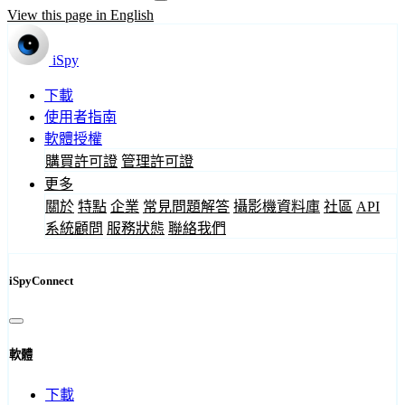
View this page in English
iSpy
下載
使用者指南
軟體授權
購買許可證
管理許可證
更多
關於
特點
企業
常見問題解答
攝影機資料庫
社區
API
系統顧問
服務狀態
聯絡我們
iSpyConnect
軟體
下載