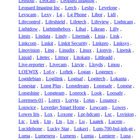
Lensoul
,
Leocam
,
Leopard Imaging
,
Leopard Imaging Inc
,
Lerch
,
Leshp
,
Levelone
,
Levscam
,
Lexy
,
Lg
,
Lg Phone
,
Libor
,
Lidl
,
Lifecontrol
,
Lifeshield
,
Lifetech
,
Lifeview
,
Lightcam
,
Lightdow
,
Lightinthebox
,
Lihai
,
Likean
,
Lilly
,
Limix
,
Lindata
,
Lindy
,
Linemak
,
Linia
,
Link
,
Linkcom
,
Linkit
,
Linkit Security
,
Linkpro
,
Linksys
,
Linovision
,
Linq
,
Linudix
,
Linux
,
Lionvis
,
Lipetsk
,
Liquid
,
Litetec
,
Litmor
,
Litokam
,
Littleadd
,
Live-reporter
,
Livecam
,
Lizvie
,
Lloyds
,
Lmou
,
LOEWIX
,
Lof-v
,
Loftek
,
Logan
,
Logenex
,
Logidebian
,
Logilink
,
Logisaf
,
Logitech
,
Lokanta
,
Lonestar
,
Long Plus
,
Longdream
,
Longsafe
,
Longse
,
Longshine
,
Longteam
,
Lonrock
,
Look
,
Loosafe
,
Lorensen-01
,
Lorex
,
Loryta
,
Lotus
,
Louance
,
Louwice
,
Loveday Smart Home
,
Lowcam
,
Lowes
,
Lowes Iris
,
Lox
,
Loxone
,
Lpr-hdcam
,
Lsc
,
Lsvision
,
Ltc
,
Ltek
,
Ltp
,
Lts
,
Ltv
,
Lu
,
Luatek
,
Lucem
,
Lucidphone
,
Lucky Star
,
Lukavi
,
Lum-700-bul-iph-gr
,
Luma
,
Lumenera
,
Lumens
,
Lumia
,
Lumiere
,
Luna
,