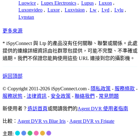
Luowice
,
Lupes Electronics
,
Lupus
,
Luxon
,
Luxonvideo
,
Luxor
,
Luxvision
,
Lw
,
Lyd
,
Lylu
,
Lynstan
更多來源
* iSpyConnect 與 Ltp 的產品沒有任何關聯、聯繫或關係。此處
提供的連線詳細資訊由社群眾包提供，可能不完整、不準確或
過期。我們不保證您能夠使用這些 URL 連接到您的攝影機。
返回頂部
© Copyright 2011-2026 iSpyConnect.com -
隱私政策
-
服務條款
-
服務狀態
-
法律資訊
-
安全政策
-
聯絡我們
-
常見問題
新使用者？
造訪首頁
或閱讀我們的
Agent DVR 使用者指南
比較：
Agent DVR vs Blue Iris
·
Agent DVR vs Frigate
主題: