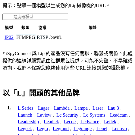
提示：點擊一個模型以生成您的Ltp攝像機的URL。
模型
類型
協議
網址
FFMPEG
RTSP
IP02
/onvif1
* iSpyConnect 與 Ltp 的產品沒有任何關聯、聯繫或關係。此處
提供的連線詳細資訊由社群眾包提供，可能不完整、不準確或
過期。我們不保證您能夠使用這些 URL 連接到您的攝影機。
以「L」開頭的其他品牌
L
L Series
,
Lager
,
Lambda
,
Lampa
,
Laser
,
Lau 3
,
Launch
,
Laview
,
Lc Security
,
Lc Systems
,
Leadcam
,
Leadership
,
Leadtek
,
Lecoe
,
Ledvance
,
Leftek
,
Legeek
,
Legra
,
Legrand
,
Legrange
,
Lenel
,
Lenovo
,