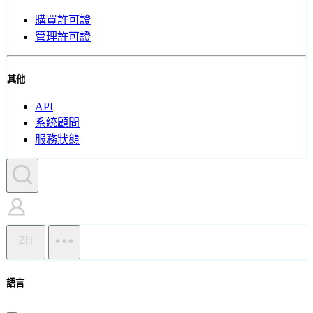
購買許可證
管理許可證
其他
API
系統顧問
服務狀態
ZH
語言