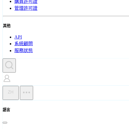
購買許可證
管理許可證
其他
API
系統顧問
服務狀態
ZH
語言