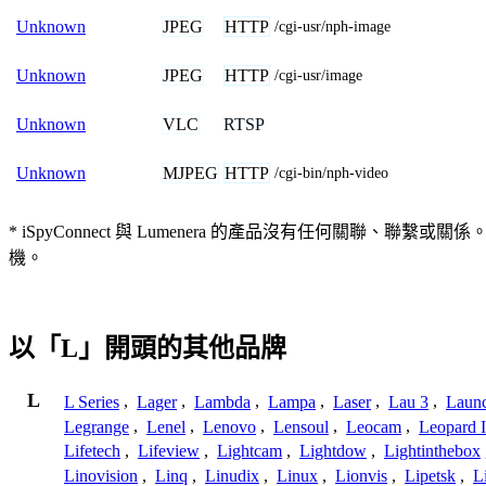
JPEG
HTTP
Unknown
/cgi-usr/nph-image
JPEG
HTTP
Unknown
/cgi-usr/image
VLC
RTSP
Unknown
MJPEG
HTTP
Unknown
/cgi-bin/nph-video
* iSpyConnect 與 Lumenera 的產品沒有任何
機。
以「L」開頭的其他品牌
L
L Series
,
Lager
,
Lambda
,
Lampa
,
Laser
,
Lau 3
,
Laun
Legrange
,
Lenel
,
Lenovo
,
Lensoul
,
Leocam
,
Leopard 
Lifetech
,
Lifeview
,
Lightcam
,
Lightdow
,
Lightinthebox
Linovision
,
Linq
,
Linudix
,
Linux
,
Lionvis
,
Lipetsk
,
L