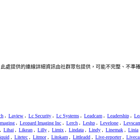
關聯、聯繫或關係。此處提供的連線詳細資訊由社群眾包提供，可能不完整、
ch
,
Laview
,
Lc Security
,
Lc Systems
,
Leadcam
,
Leadership
,
Le
Imaging
,
Leopard Imaging Inc
,
Lerch
,
Leshp
,
Levelone
,
Levsca
,
Lihai
,
Likean
,
Lilly
,
Limix
,
Lindata
,
Lindy
,
Linemak
,
Linia
iquid
,
Litetec
,
Litmor
,
Litokam
,
Littleadd
,
Live-reporter
,
Livec