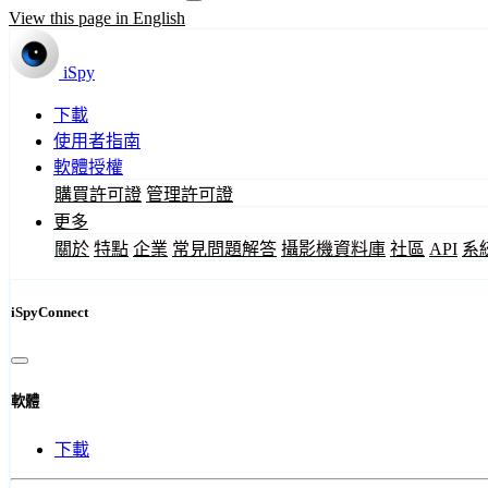
View this page in English
iSpy
下載
使用者指南
軟體授權
購買許可證
管理許可證
更多
關於
特點
企業
常見問題解答
攝影機資料庫
社區
API
系
iSpyConnect
軟體
下載