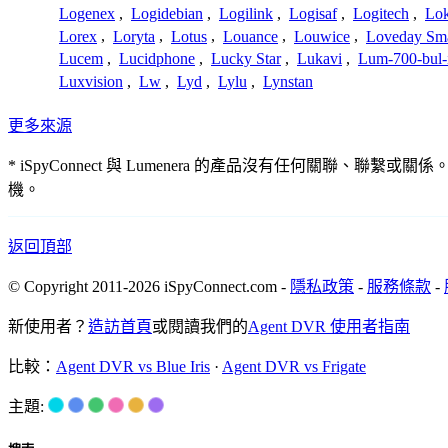
Logenex
,
Logidebian
,
Logilink
,
Logisaf
,
Logitech
,
Lok
Lorex
,
Loryta
,
Lotus
,
Louance
,
Louwice
,
Loveday Sm
Lucem
,
Lucidphone
,
Lucky Star
,
Lukavi
,
Lum-700-bul-
Luxvision
,
Lw
,
Lyd
,
Lylu
,
Lynstan
更多來源
* iSpyConnect 與 Lumenera 的產品沒有任何
機。
返回頂部
© Copyright 2011-2026 iSpyConnect.com -
隱私政策
-
服務條款
-
新使用者？
造訪首頁
或閱讀我們的
Agent DVR 使用者指南
比較：
Agent DVR vs Blue Iris
·
Agent DVR vs Frigate
主題: