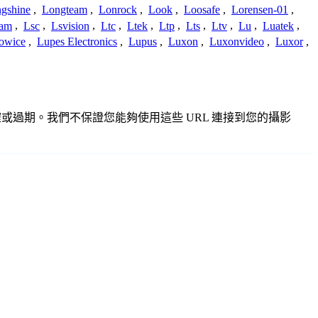
gshine
,
Longteam
,
Lonrock
,
Look
,
Loosafe
,
Lorensen-01
,
cam
,
Lsc
,
Lsvision
,
Ltc
,
Ltek
,
Ltp
,
Lts
,
Ltv
,
Lu
,
Luatek
,
owice
,
Lupes Electronics
,
Lupus
,
Luxon
,
Luxonvideo
,
Luxor
,
不準確或過期。我們不保證您能夠使用這些 URL 連接到您的攝影