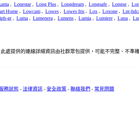
anta
,
Lonestar
,
Long Plus
,
Longdream
,
Longsafe
,
Longse
,
Lon
art Home
,
Lowcam
,
Lowes
,
Lowes Iris
,
Lox
,
Loxone
,
Lpr-hd
iph-gr
,
Luma
,
Lumenera
,
Lumens
,
Lumia
,
Lumiere
,
Luna
,
Lu
關聯、聯繫或關係。此處提供的連線詳細資訊由社群眾包提供，可能不完整、
服務狀態
-
法律資訊
-
安全政策
-
聯絡我們
-
常見問題