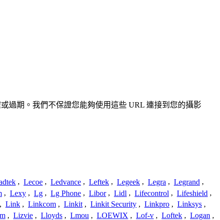
不準確或過期。我們不保證您能夠使用這些 URL 連接到您的攝影
adtek
,
Lecoe
,
Ledvance
,
Leftek
,
Legeek
,
Legra
,
Legrand
,
m
,
Lexy
,
Lg
,
Lg Phone
,
Libor
,
Lidl
,
Lifecontrol
,
Lifeshield
,
,
Link
,
Linkcom
,
Linkit
,
Linkit Security
,
Linkpro
,
Linksys
,
am
,
Lizvie
,
Lloyds
,
Lmou
,
LOEWIX
,
Lof-v
,
Loftek
,
Logan
,