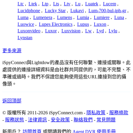
Ltc
,
Ltek
,
Ltp
,
Lts
,
Ltv
,
Lu
,
Luatek
,
Lucem
,
Lucidphone
,
Lucky Star
,
Lukavi
,
Lum-700-bul-iph-gr
,
Luma
,
Lumenera
,
Lumens
,
Lumia
,
Lumiere
,
Luna
,
Luowice
,
Lupes Electronics
,
Lupus
,
Luxon
,
Luxonvideo
,
Luxor
,
Luxvision
,
Lw
,
Lyd
,
Lylu
,
Lynstan
更多來源
iSpyConnect與Lightdow的產品沒有任何聯繫、連接或關聯。此
處提供的連接詳細資料是由社群共同提供的，可能不完整、不
準確或過時。我們不保證您能夠使用這些URL連接到您的攝
像頭。
返回頂部
© 版權所有 2011-2026 iSpyConnect.com -
隱私政策
-
服務條款
-
服務狀態
-
法律資訊
-
安全政策
-
聯絡我們
-
常見問題
新用戶？
訪問首頁
或閱讀我們的
Agent DVR 使用手冊