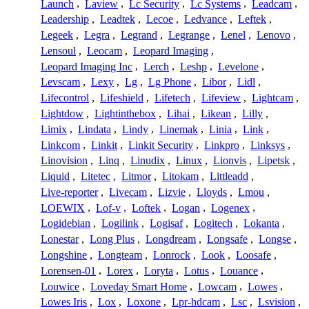
Launch
,
Laview
,
Lc Security
,
Lc Systems
,
Leadcam
,
Leadership
,
Leadtek
,
Lecoe
,
Ledvance
,
Leftek
,
Legeek
,
Legra
,
Legrand
,
Legrange
,
Lenel
,
Lenovo
,
Lensoul
,
Leocam
,
Leopard Imaging
,
Leopard Imaging Inc
,
Lerch
,
Leshp
,
Levelone
,
Levscam
,
Lexy
,
Lg
,
Lg Phone
,
Libor
,
Lidl
,
Lifecontrol
,
Lifeshield
,
Lifetech
,
Lifeview
,
Lightcam
,
Lightdow
,
Lightinthebox
,
Lihai
,
Likean
,
Lilly
,
Limix
,
Lindata
,
Lindy
,
Linemak
,
Linia
,
Link
,
Linkcom
,
Linkit
,
Linkit Security
,
Linkpro
,
Linksys
,
Linovision
,
Linq
,
Linudix
,
Linux
,
Lionvis
,
Lipetsk
,
Liquid
,
Litetec
,
Litmor
,
Litokam
,
Littleadd
,
Live-reporter
,
Livecam
,
Lizvie
,
Lloyds
,
Lmou
,
LOEWIX
,
Lof-v
,
Loftek
,
Logan
,
Logenex
,
Logidebian
,
Logilink
,
Logisaf
,
Logitech
,
Lokanta
,
Lonestar
,
Long Plus
,
Longdream
,
Longsafe
,
Longse
,
Longshine
,
Longteam
,
Lonrock
,
Look
,
Loosafe
,
Lorensen-01
,
Lorex
,
Loryta
,
Lotus
,
Louance
,
Louwice
,
Loveday Smart Home
,
Lowcam
,
Lowes
,
Lowes Iris
,
Lox
,
Loxone
,
Lpr-hdcam
,
Lsc
,
Lsvision
,