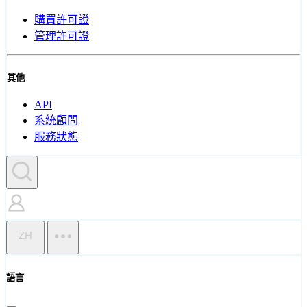
購買許可證
管理許可證
其他
API
系統顧問
服務狀態
ZH
語言