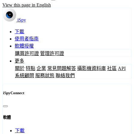
View this page in English
iSpy
下載
使用者指南
軟體授權
購買許可證
管理許可證
更多
關於
特點
企業
常見問題解答
攝影機資料庫
社區
API
系統顧問
服務狀態
聯絡我們
iSpyConnect
軟體
下載