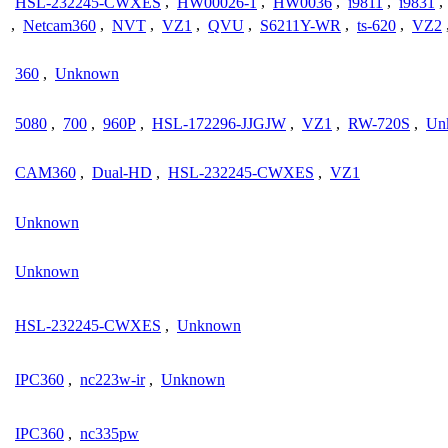
HSL-232245-CWXES
,
HW00026-1
,
HW0036
,
i9811
,
i9831
,
,
Netcam360
,
NVT
,
VZ1
,
QVU
,
S6211Y-WR
,
ts-620
,
VZ2
360
,
Unknown
5080
,
700
,
960P
,
HSL-172296-JJGJW
,
VZ1
,
RW-720S
,
Un
CAM360
,
Dual-HD
,
HSL-232245-CWXES
,
VZ1
Unknown
Unknown
HSL-232245-CWXES
,
Unknown
IPC360
,
nc223w-ir
,
Unknown
IPC360
,
nc335pw