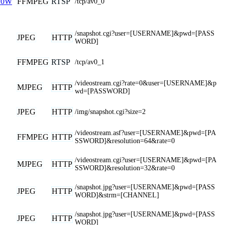
FFMPEG
RTSP
10W
/tcp/av0_0
/snapshot.cgi?user=[USERNAME]&pwd=[PASS
JPEG
HTTP
WORD]
FFMPEG
RTSP
/tcp/av0_1
/videostream.cgi?rate=0&user=[USERNAME]&p
MJPEG
HTTP
wd=[PASSWORD]
JPEG
HTTP
/img/snapshot.cgi?size=2
/videostream.asf?user=[USERNAME]&pwd=[PA
FFMPEG
HTTP
SSWORD]&resolution=64&rate=0
/videostream.cgi?user=[USERNAME]&pwd=[PA
MJPEG
HTTP
SSWORD]&resolution=32&rate=0
/snapshot.jpg?user=[USERNAME]&pwd=[PASS
JPEG
HTTP
WORD]&strm=[CHANNEL]
/snapshot.jpg?user=[USERNAME]&pwd=[PASS
JPEG
HTTP
WORD]