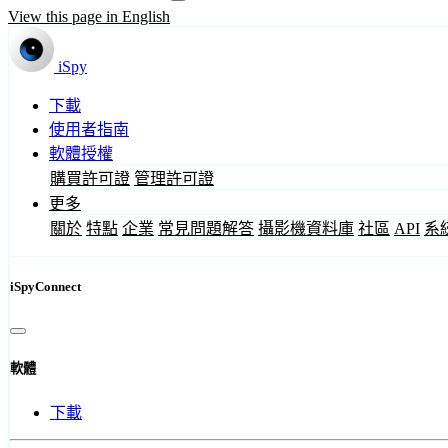
View this page in English
iSpy
下載
使用者指南
軟體授權
購買許可證
管理許可證
更多
關於
特點
企業
常見問題解答
攝影機資料庫
社區
API
系
iSpyConnect
軟體
下載