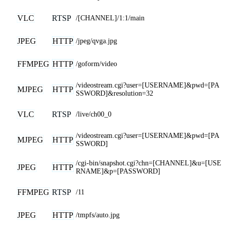
VLC
RTSP
/[CHANNEL]/1:1/main
JPEG
HTTP
/jpeg/qvga.jpg
FFMPEG
HTTP
/goform/video
/videostream.cgi?user=[USERNAME]&pwd=[PA
MJPEG
HTTP
SSWORD]&resolution=32
VLC
RTSP
/live/ch00_0
/videostream.cgi?user=[USERNAME]&pwd=[PA
MJPEG
HTTP
SSWORD]
/cgi-bin/snapshot.cgi?chn=[CHANNEL]&u=[USE
JPEG
HTTP
RNAME]&p=[PASSWORD]
FFMPEG
RTSP
/11
JPEG
HTTP
/tmpfs/auto.jpg