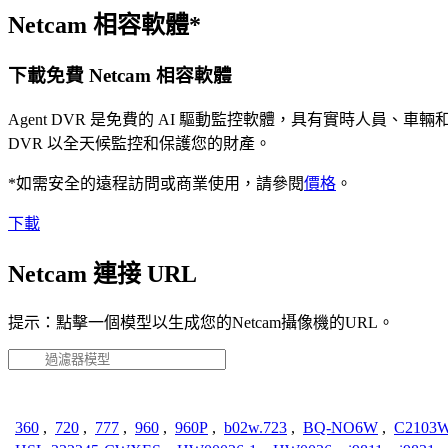
Netcam 相容軟體*
下載免費 Netcam 相容軟體
Agent DVR 是免費的 AI 驅動監控軟體，具有實時人員
DVR 以全天候監控和保護您的財產。
*如需安全的遠程訪問或商業使用，請參閱
價格
。
下載
Netcam 連接 URL
提示：點擊一個模型以生成您的Netcam攝像機的URL。
360
,
720
,
777
,
960
,
960P
,
b02w.723
,
BQ-NO6W
,
C2103