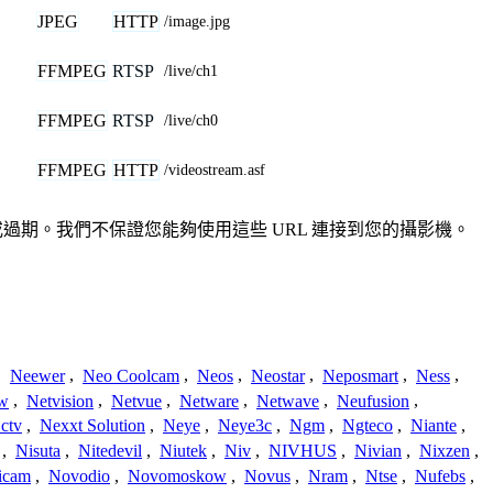
JPEG
HTTP
/image.jpg
FFMPEG
RTSP
/live/ch1
FFMPEG
RTSP
/live/ch0
FFMPEG
HTTP
/videostream.asf
準確或過期。我們不保證您能夠使用這些 URL 連接到您的攝影機。
,
Neewer
,
Neo Coolcam
,
Neos
,
Neostar
,
Neposmart
,
Ness
,
ew
,
Netvision
,
Netvue
,
Netware
,
Netwave
,
Neufusion
,
ctv
,
Nexxt Solution
,
Neye
,
Neye3c
,
Ngm
,
Ngteco
,
Niante
,
,
Nisuta
,
Nitedevil
,
Niutek
,
Niv
,
NIVHUS
,
Nivian
,
Nixzen
,
icam
,
Novodio
,
Novomoskow
,
Novus
,
Nram
,
Ntse
,
Nufebs
,