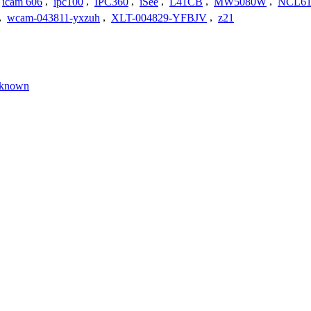
icam 606
,
ipc100
,
IPC360
,
iSee
,
L41CB
,
MW5080W
,
NCL6
,
wcam-043811-yxzuh
,
XLT-004829-YFBJV
,
z21
known