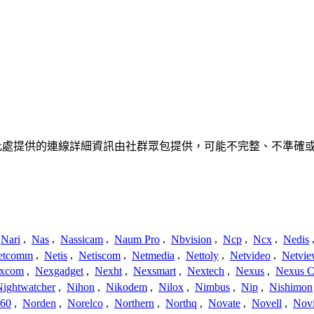
、聯繫或關係。此處提供的連線詳細資訊由社群眾包提供，可能不完整、不
Nari
,
Nas
,
Nassicam
,
Naum Pro
,
Nbvision
,
Ncp
,
Ncx
,
Nedis
etcomm
,
Netis
,
Netiscom
,
Netmedia
,
Nettoly
,
Netvideo
,
Netvi
xcom
,
Nexgadget
,
Nexht
,
Nexsmart
,
Nextech
,
Nexus
,
Nexus C
Nightwatcher
,
Nihon
,
Nikodem
,
Nilox
,
Nimbus
,
Nip
,
Nishimon
360
,
Norden
,
Norelco
,
Northern
,
Northq
,
Novate
,
Novell
,
Nov