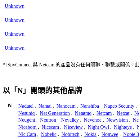
Unknown
Unknown
Unknown
Unknown
* iSpyConnect 與 Netcam 的產品沒有任何關聯
以「N」開頭的其他品牌
N
Nadatel
,
Namai
,
Nanocam
,
Nanshiba
,
Napco Security
,
Nesuniq
,
Net Generation
,
Netatmo
,
Netcam
,
Netcat
,
N
Neugent
,
Neutron
,
Nevalley
,
Nevenoe
,
Newvision
,
Ne
Niceborn
,
Nicecam
,
Niceview
,
Night Owl
,
Nighteye
,
Nlc Cam
,
Nobelic
,
Nobitech
,
Nokia
,
Nonwee
,
Nooie 