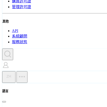
購買許可證
管理許可證
其他
API
系統顧問
服務狀態
ZH
語言