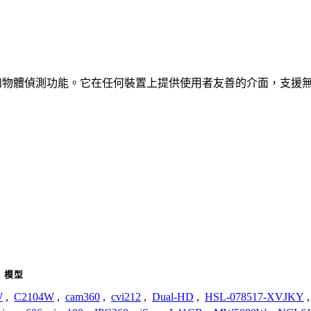
、車輛和物體偵測功能。它在任何裝置上提供使用者友善的介面，支援
模型
W
,
C2104W
,
cam360
,
cvi212
,
Dual-HD
,
HSL-078517-XVJKY
,