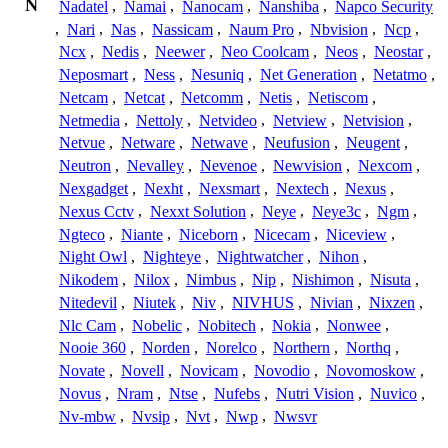
N
Nadatel
,
Namai
,
Nanocam
,
Nanshiba
,
Napco Security
,
Nari
,
Nas
,
Nassicam
,
Naum Pro
,
Nbvision
,
Ncp
,
Ncx
,
Nedis
,
Neewer
,
Neo Coolcam
,
Neos
,
Neostar
,
Neposmart
,
Ness
,
Nesuniq
,
Net Generation
,
Netatmo
,
Netcam
,
Netcat
,
Netcomm
,
Netis
,
Netiscom
,
Netmedia
,
Nettoly
,
Netvideo
,
Netview
,
Netvision
,
Netvue
,
Netware
,
Netwave
,
Neufusion
,
Neugent
,
Neutron
,
Nevalley
,
Nevenoe
,
Newvision
,
Nexcom
,
Nexgadget
,
Nexht
,
Nexsmart
,
Nextech
,
Nexus
,
Nexus Cctv
,
Nexxt Solution
,
Neye
,
Neye3c
,
Ngm
,
Ngteco
,
Niante
,
Niceborn
,
Nicecam
,
Niceview
,
Night Owl
,
Nighteye
,
Nightwatcher
,
Nihon
,
Nikodem
,
Nilox
,
Nimbus
,
Nip
,
Nishimon
,
Nisuta
,
Nitedevil
,
Niutek
,
Niv
,
NIVHUS
,
Nivian
,
Nixzen
,
Nlc Cam
,
Nobelic
,
Nobitech
,
Nokia
,
Nonwee
,
Nooie 360
,
Norden
,
Norelco
,
Northern
,
Northq
,
Novate
,
Novell
,
Novicam
,
Novodio
,
Novomoskow
,
Novus
,
Nram
,
Ntse
,
Nufebs
,
Nutri Vision
,
Nuvico
,
Nv-mbw
,
Nvsip
,
Nvt
,
Nwp
,
Nwsvr