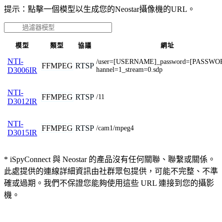
提示：點擊一個模型以生成您的Neostar攝像機的URL。
模型
類型
協議
網址
NTI-
/user=[USERNAME]_password=[PASSWO
FFMPEG
RTSP
hannel=1_stream=0.sdp
D3006IR
NTI-
FFMPEG
RTSP
/11
D3012IR
NTI-
FFMPEG
RTSP
/cam1/mpeg4
D3015IR
* iSpyConnect 與 Neostar 的產品沒有任何關聯、聯繫或關係。
此處提供的連線詳細資訊由社群眾包提供，可能不完整、不準
確或過期。我們不保證您能夠使用這些 URL 連接到您的攝影
機。