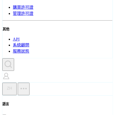
購買許可證
管理許可證
其他
API
系統顧問
服務狀態
ZH
語言