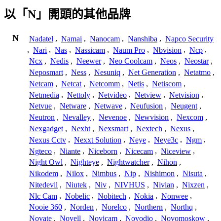
以「N」開頭的其他品牌
N
Nadatel
,
Namai
,
Nanocam
,
Nanshiba
,
Napco Security
,
Nari
,
Nas
,
Nassicam
,
Naum Pro
,
Nbvision
,
Ncp
,
Ncx
,
Nedis
,
Neewer
,
Neo Coolcam
,
Neos
,
Neostar
,
Neposmart
,
Ness
,
Nesuniq
,
Net Generation
,
Netatmo
,
Netcam
,
Netcat
,
Netcomm
,
Netis
,
Netiscom
,
Netmedia
,
Nettoly
,
Netvideo
,
Netview
,
Netvision
,
Netvue
,
Netware
,
Netwave
,
Neufusion
,
Neugent
,
Neutron
,
Nevalley
,
Nevenoe
,
Newvision
,
Nexcom
,
Nexgadget
,
Nexht
,
Nexsmart
,
Nextech
,
Nexus
,
Nexus Cctv
,
Nexxt Solution
,
Neye
,
Neye3c
,
Ngm
,
Ngteco
,
Niante
,
Niceborn
,
Nicecam
,
Niceview
,
Night Owl
,
Nighteye
,
Nightwatcher
,
Nihon
,
Nikodem
,
Nilox
,
Nimbus
,
Nip
,
Nishimon
,
Nisuta
,
Nitedevil
,
Niutek
,
Niv
,
NIVHUS
,
Nivian
,
Nixzen
,
Nlc Cam
,
Nobelic
,
Nobitech
,
Nokia
,
Nonwee
,
Nooie 360
,
Norden
,
Norelco
,
Northern
,
Northq
,
Novate
,
Novell
,
Novicam
,
Novodio
,
Novomoskow
,