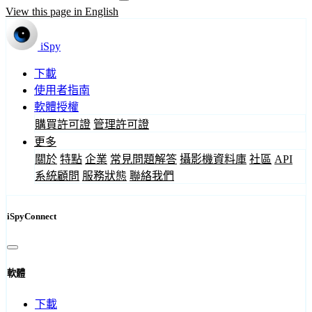
View this page in English
iSpy
下載
使用者指南
軟體授權
購買許可證
管理許可證
更多
關於
特點
企業
常見問題解答
攝影機資料庫
社區
API
系統顧問
服務狀態
聯絡我們
iSpyConnect
軟體
下載