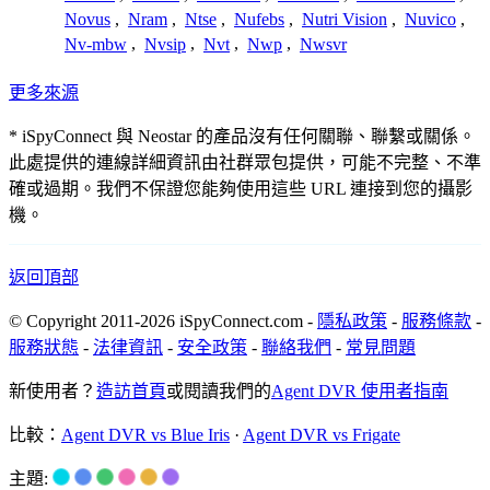
Novus
,
Nram
,
Ntse
,
Nufebs
,
Nutri Vision
,
Nuvico
,
Nv-mbw
,
Nvsip
,
Nvt
,
Nwp
,
Nwsvr
更多來源
* iSpyConnect 與 Neostar 的產品沒有任何關聯、聯繫或關係。
此處提供的連線詳細資訊由社群眾包提供，可能不完整、不準
確或過期。我們不保證您能夠使用這些 URL 連接到您的攝影
機。
返回頂部
© Copyright 2011-2026 iSpyConnect.com -
隱私政策
-
服務條款
-
服務狀態
-
法律資訊
-
安全政策
-
聯絡我們
-
常見問題
新使用者？
造訪首頁
或閱讀我們的
Agent DVR 使用者指南
比較：
Agent DVR vs Blue Iris
·
Agent DVR vs Frigate
主題: