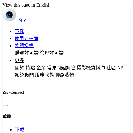
View this page in English
iSpy
下載
使用者指南
軟體授權
購買許可證
管理許可證
更多
關於
特點
企業
常見問題解答
攝影機資料庫
社區
API
系統顧問
服務狀態
聯絡我們
iSpyConnect
軟體
下載