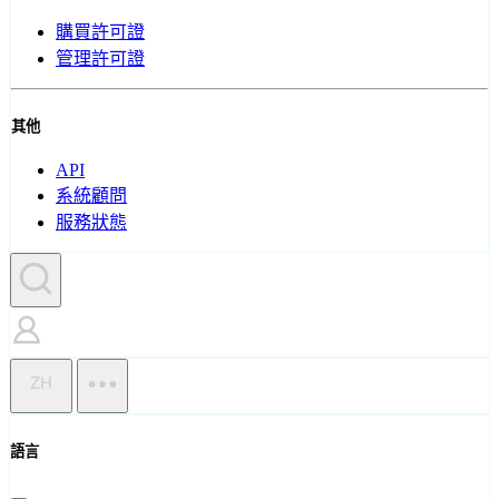
購買許可證
管理許可證
其他
API
系統顧問
服務狀態
ZH
語言