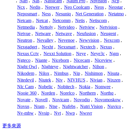
,
Nari
,
Nas
,
Nassicam
,
Naum Pro
,
Nbvision
,
Ncp
,
Ncx
,
Nedis
,
Neewer
,
Neo Coolcam
,
Neos
,
Neostar
,
Neposmart
,
Ness
,
Nesuniq
,
Net Generation
,
Netatmo
,
Netcam
,
Netcat
,
Netcomm
,
Netis
,
Netiscom
,
Netmedia
,
Nettoly
,
Netvideo
,
Netview
,
Netvision
,
Netvue
,
Netware
,
Netwave
,
Neufusion
,
Neugent
,
Neutron
,
Nevalley
,
Nevenoe
,
Newvision
,
Nexcom
,
Nexgadget
,
Nexht
,
Nexsmart
,
Nextech
,
Nexus
,
Nexus Cctv
,
Nexxt Solution
,
Neye
,
Neye3c
,
Ngm
,
Ngteco
,
Niante
,
Niceborn
,
Nicecam
,
Niceview
,
Night Owl
,
Nighteye
,
Nightwatcher
,
Nihon
,
Nikodem
,
Nilox
,
Nimbus
,
Nip
,
Nishimon
,
Nisuta
,
Nitedevil
,
Niutek
,
Niv
,
NIVHUS
,
Nivian
,
Nixzen
,
Nlc Cam
,
Nobelic
,
Nobitech
,
Nokia
,
Nonwee
,
Nooie 360
,
Norden
,
Norelco
,
Northern
,
Northq
,
Novate
,
Novell
,
Novicam
,
Novodio
,
Novomoskow
,
Novus
,
Nram
,
Ntse
,
Nufebs
,
Nutri Vision
,
Nuvico
,
Nv-mbw
,
Nvsip
,
Nvt
,
Nwp
,
Nwsvr
更多來源