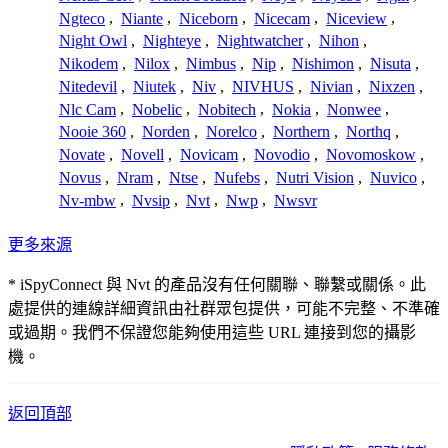
Ngteco
,
Niante
,
Niceborn
,
Nicecam
,
Niceview
,
Night Owl
,
Nighteye
,
Nightwatcher
,
Nihon
,
Nikodem
,
Nilox
,
Nimbus
,
Nip
,
Nishimon
,
Nisuta
,
Nitedevil
,
Niutek
,
Niv
,
NIVHUS
,
Nivian
,
Nixzen
,
Nlc Cam
,
Nobelic
,
Nobitech
,
Nokia
,
Nonwee
,
Nooie 360
,
Norden
,
Norelco
,
Northern
,
Northq
,
Novate
,
Novell
,
Novicam
,
Novodio
,
Novomoskow
,
Novus
,
Nram
,
Ntse
,
Nufebs
,
Nutri Vision
,
Nuvico
,
Nv-mbw
,
Nvsip
,
Nvt
,
Nwp
,
Nwsvr
更多來源
* iSpyConnect 與 Nvt 的產品沒有任何關聯、聯繫或關係。此
處提供的連線詳細資訊由社群眾包提供，可能不完整、不準確
或過期。我們不保證您能夠使用這些 URL 連接到您的攝影
機。
返回頂部