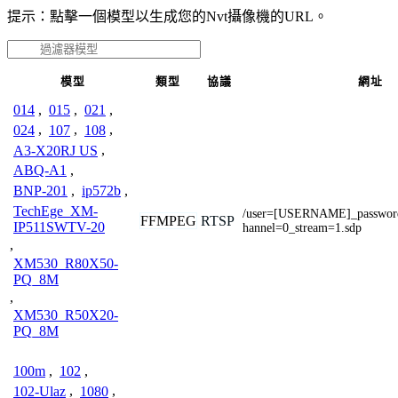
提示：點擊一個模型以生成您的Nvt攝像機的URL。
模型
類型
協議
網址
014
,
015
,
021
,
024
,
107
,
108
,
A3-X20RJ US
,
ABQ-A1
,
BNP-201
,
ip572b
,
TechEge_XM-
/user=[USERNAME]_passwo
FFMPEG
RTSP
IP511SWTV-20
hannel=0_stream=1.sdp
,
XM530_R80X50-
PQ_8M
,
XM530_R50X20-
PQ_8M
100m
,
102
,
102-Ulaz
,
1080
,