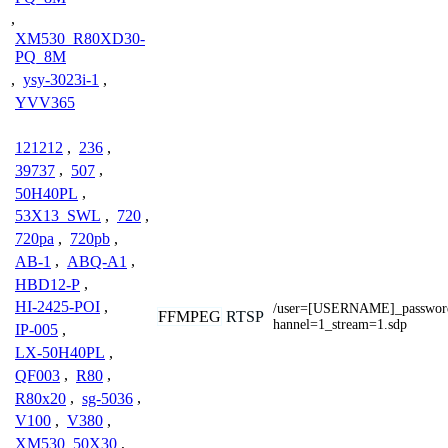
,
XM530_R80XD30-
PQ_8M
,
ysy-3023i-1
,
YVV365
121212
,
236
,
39737
,
507
,
50H40PL
,
53X13_SWL
,
720
,
720pa
,
720pb
,
AB-1
,
ABQ-A1
,
HBD12-P
,
HI-2425-POI
,
/user=[USERNAME]_passwo
FFMPEG
RTSP
hannel=1_stream=1.sdp
IP-005
,
LX-50H40PL
,
QF003
,
R80
,
R80x20
,
sg-5036
,
V100
,
V380
,
XM530_50X30
,