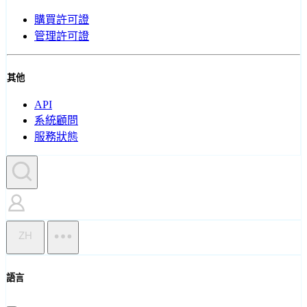
購買許可證
管理許可證
其他
API
系統顧問
服務狀態
ZH
語言