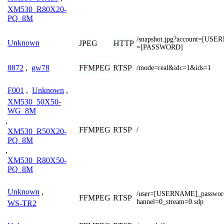
XM530_R80X20-
PQ_8M
/snapshot.jpg?account=[US
Unknown
JPEG
HTTP
=[PASSWORD]
FFMPEG
RTSP
8872
,
gw78
/mode=real&idc=1&ids=1
F001
,
Unknown
,
XM530_50X50-
WG_8M
,
FFMPEG
RTSP
/
XM530_R50X20-
PQ_8M
,
XM530_R80X50-
PQ_8M
Unknown
,
/user=[USERNAME]_passwo
FFMPEG
RTSP
hannel=0_stream=0.sdp
WS-TR2