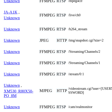
FFMPEG
RTSP
Unknown
/mpeg4cif
JA-A1K
,
FFMPEG
RTSP
/live/ch0
Unknown
FFMPEG
RTSP
Unknown
/h264_stream
JPEG
HTTP
Unknown
/img/snapshot.cgi?size=2
FFMPEG
RTSP
Unknown
/Streaming/Channels/2
FFMPEG
RTSP
Unknown
/Streaming/Channels/1
FFMPEG
RTSP
Unknown
/stream/0:1
Unknown
,
/videostream.cgi?user=[U
MJPEG
HTTP
XM530_R80X50-
SSWORD]
PQ_8M
FFMPEG
RTSP
Unknown
/cam/realmonitor