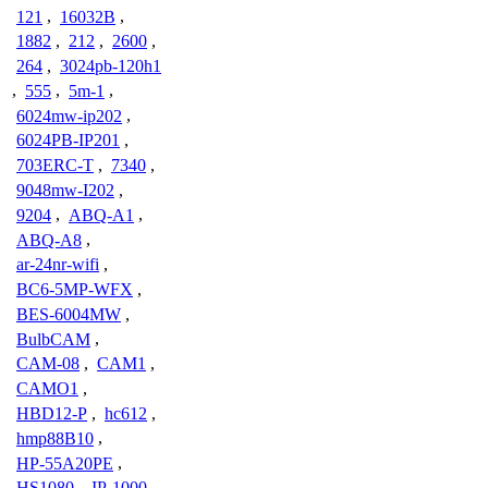
121
,
16032B
,
1882
,
212
,
2600
,
264
,
3024pb-120h1
,
555
,
5m-1
,
6024mw-ip202
,
6024PB-IP201
,
703ERC-T
,
7340
,
9048mw-I202
,
9204
,
ABQ-A1
,
ABQ-A8
,
ar-24nr-wifi
,
BC6-5MP-WFX
,
BES-6004MW
,
BulbCAM
,
CAM-08
,
CAM1
,
CAMO1
,
HBD12-P
,
hc612
,
hmp88B10
,
HP-55A20PE
,
HS1080
,
IP-1000
,