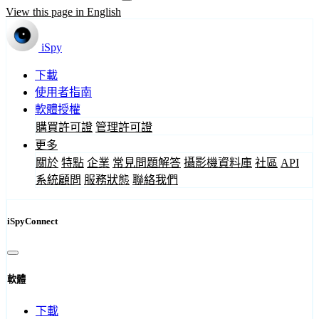
View this page in English
iSpy
下載
使用者指南
軟體授權
購買許可證
管理許可證
更多
關於
特點
企業
常見問題解答
攝影機資料庫
社區
API
系統顧問
服務狀態
聯絡我們
iSpyConnect
軟體
下載