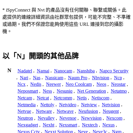
* iSpyConnect 與 Nvt 的產品沒有任何關聯、聯繫或關係。此
處提供的連線詳細資訊由社群眾包提供，可能不完整、不準確
或過期。我們不保證您能夠使用這些 URL 連接到您的攝影
機。
以「N」開頭的其他品牌
N
Nadatel
,
Namai
,
Nanocam
,
Nanshiba
,
Napco Security
,
Nari
,
Nas
,
Nassicam
,
Naum Pro
,
Nbvision
,
Ncp
,
Ncx
,
Nedis
,
Neewer
,
Neo Coolcam
,
Neos
,
Neostar
,
Neposmart
,
Ness
,
Nesuniq
,
Net Generation
,
Netatmo
,
Netcam
,
Netcat
,
Netcomm
,
Netis
,
Netiscom
,
Netmedia
,
Nettoly
,
Netvideo
,
Netview
,
Netvision
,
Netvue
,
Netware
,
Netwave
,
Neufusion
,
Neugent
,
Neutron
,
Nevalley
,
Nevenoe
,
Newvision
,
Nexcom
,
Nexgadget
,
Nexht
,
Nexsmart
,
Nextech
,
Nexus
,
Nexus Cctv
,
Nexxt Solution
,
Neye
,
Neye3c
,
Ngm
,