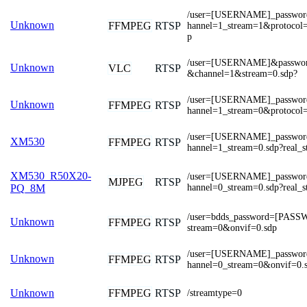
/user=[USERNAME]_passwo
Unknown
FFMPEG
RTSP
hannel=1_stream=1&protocol=
p
/user=[USERNAME]&passw
Unknown
VLC
RTSP
&channel=1&stream=0.sdp?
/user=[USERNAME]_passwo
Unknown
FFMPEG
RTSP
hannel=1_stream=0&protocol=
/user=[USERNAME]_passwo
XM530
FFMPEG
RTSP
hannel=1_stream=0.sdp?real_s
XM530_R50X20-
/user=[USERNAME]_passwo
MJPEG
RTSP
hannel=0_stream=0.sdp?real_s
PQ_8M
/user=bdds_password=[PASS
Unknown
FFMPEG
RTSP
stream=0&onvif=0.sdp
/user=[USERNAME]_passwo
Unknown
FFMPEG
RTSP
hannel=0_stream=0&onvif=0.
FFMPEG
RTSP
Unknown
/streamtype=0