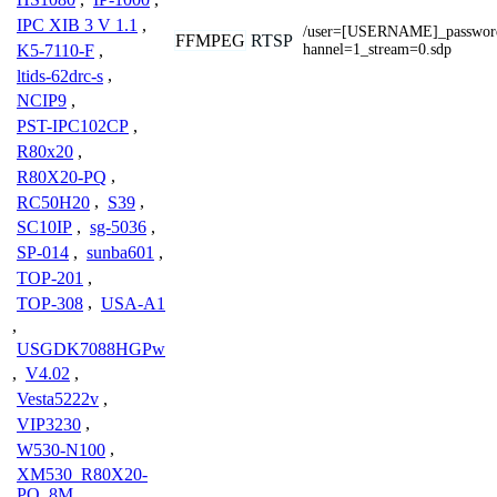
IPC XIB 3 V 1.1
,
/user=[USERNAME]_passwo
FFMPEG
RTSP
hannel=1_stream=0.sdp
K5-7110-F
,
ltids-62drc-s
,
NCIP9
,
PST-IPC102CP
,
R80x20
,
R80X20-PQ
,
RC50H20
,
S39
,
SC10IP
,
sg-5036
,
SP-014
,
sunba601
,
TOP-201
,
TOP-308
,
USA-A1
,
USGDK7088HGPw
,
V4.02
,
Vesta5222v
,
VIP3230
,
W530-N100
,
XM530_R80X20-
PQ_8M