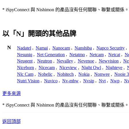
* iSpyConnect 與 Nishimon 的產品沒有任何
以「N」開頭的其他品牌
N
Nadatel
,
Namai
,
Nanocam
,
Nanshiba
,
Napco Security
,
Nesuniq
,
Net Generation
,
Netatmo
,
Netcam
,
Netcat
,
N
Neugent
,
Neutron
,
Nevalley
,
Nevenoe
,
Newvision
,
Ne
Niceborn
,
Nicecam
,
Niceview
,
Night Owl
,
Nighteye
,
Nlc Cam
,
Nobelic
,
Nobitech
,
Nokia
,
Nonwee
,
Nooie 
Nutri Vision
,
Nuvico
,
Nv-mbw
,
Nvsip
,
Nvt
,
Nwp
,
N
更多來源
* iSpyConnect 與 Nishimon 的產品沒有任何
返回頂部