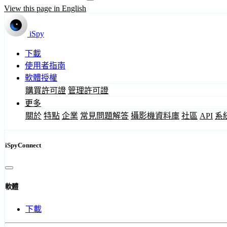
View this page in English
iSpy
下載
使用者指南
軟體授權
購買許可證
管理許可證
更多
關於
特點
企業
常見問題解答
攝影機資料庫
社區
API
系
iSpyConnect
軟體
下載