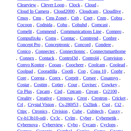
Clearview
,
Clever Loop
,
Clock
,
Cloud
,
Cloud Ip Camera
,
Cloud2000
,
Cloudcam
,
Cloudlive
,
Cmos
,
Cms
,
Cms Zonet
,
Cnb
,
Cnet
,
Cnm
,
Cobra
,
Cocoon
,
Codnida
,
Cohu
,
Cohuhd
,
Comcast
,
Comelit
,
Commend
,
Communications Line
,
Compro
,
Compufix4u
,
Coms
,
Comtac
,
Comtrend
,
Conbre
,
Concept Pro
,
Conceptronic
,
Concord
,
Condere
,
Conico
,
Connectec
,
Connectionnc
,
Connectsmarthome
,
Connex
,
Contack
,
Control3d
,
Control4
,
Convision
,
Convo Kontor
,
Cooau
,
Coocheer
,
Coolcam
,
Coolead
,
Coolpad
,
Cooradilla
,
Cootli
,
Cop
,
Copa 10
,
Copbr
,
Core
,
Corega
,
Corex
,
Corprit
,
Corsee
,
Cosansys
,
Costar
,
Costim
,
Cotier
,
Cour
,
Covisec
,
Cowkey
,
Cp Plus
,
Cpcam
,
Cpd
,
Cptcam
,
Cpvan
,
Cr2100
,
Creality
,
Creative
,
Crenova
,
Crest
,
Crestron
,
Cricket
,
Crl
,
Crystal Vision
,
Cs-280f53
,
Cs2link
,
Csst
,
Ct2
,
Ctipc
,
Ctronics
,
Ctvision
,
Cube
,
Cubitech
,
Cusxy
,
Cv-b13b10-odi
,
Cv3c
,
Cvlm
,
Cyber
,
Cybernetik
,
Cybernova
,
Cyberview
,
Cybo
,
Cycam
,
Cyclops
,