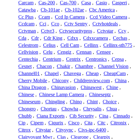
Carcam
,
Cas-200
,
Cas-700
,
Casa
,
Casio
,
Casperi
,
Catawba
,
Cb-101ae
,
Cb-102ae
,
Cbc America
,
Cc Plus
,
Ccam
,
Ccd Ip Camera
,
Ccd Video Camera
,
Ccdcam
,
Cci
,
Cco
,
Cctv Sentry
,
Cctvhotdeals
,
Cctvman
,
Cctvr3
,
Cctvsecuritypros
,
Cctvstar
,
Ccy
,
Cda
,
Cdr
,
Cdr King
,
Cdxx
,
Cdxxcamera
,
Cechas
,
Celestrom
,
Celius
,
Cell Cam
,
Cellinx
,
Cellinx-sth775
,
Cellvision
,
Celu
,
Cengiz
,
Cennan
,
Censee
,
Centechia
,
Centrium
,
Centrix
,
Centronics
,
Cepsa
,
Cesnet
,
Chacon
,
Chakir
,
Chambre
,
Channel Vision
,
Channel01
,
Chapel
,
Chavega
,
Cheap
,
CheapCam
,
Cherry Mobile
,
Chicony
,
Childrenview.com
,
China
,
China Dragon
,
Chinavasion
,
Chinawest
,
Chine
,
Chinese
,
Chinese Lamp Camera
,
Chineseptz
,
Chineseum
,
Chingling
,
Chino
,
Chint
,
Choice
,
Chongro
,
Chortau
,
Chowha
,
Chrysalis
,
Chua
,
Chubb
,
Ciana Exports
,
Cib Security
,
Cina
,
Cinnado
,
Cip
,
Cipem
,
Ciqurix
,
Cisco
,
Cita
,
Citc
,
Citronix
,
Citrox
,
Citystar
,
Citysync
,
Civs-ipc-6400
,
Clairvoyant Mwr
,
Clas
,
Clearone
,
Clearpix
,