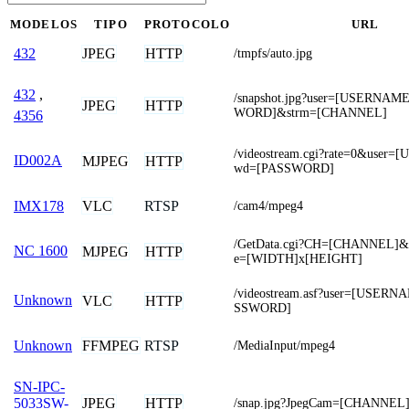
MODELOS
TIPO
PROTOCOLO
URL
JPEG
HTTP
432
/tmpfs/auto.jpg
432
,
/snapshot.jpg?user=[USERNA
JPEG
HTTP
WORD]&strm=[CHANNEL]
4356
/videostream.cgi?rate=0&use
ID002A
MJPEG
HTTP
wd=[PASSWORD]
VLC
RTSP
IMX178
/cam4/mpeg4
/GetData.cgi?CH=[CHANNEL]&
NC 1600
MJPEG
HTTP
e=[WIDTH]x[HEIGHT]
/videostream.asf?user=[USER
Unknown
VLC
HTTP
SSWORD]
FFMPEG
RTSP
Unknown
/MediaInput/mpeg4
SN-IPC-
JPEG
HTTP
5033SW-
/snap.jpg?JpegCam=[CHANNEL