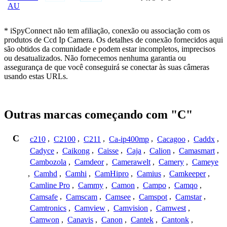
AU
* iSpyConnect não tem afiliação, conexão ou associação com os
produtos de Ccd Ip Camera. Os detalhes de conexão fornecidos aqui
são obtidos da comunidade e podem estar incompletos, imprecisos
ou desatualizados. Não fornecemos nenhuma garantia ou
assegurança de que você conseguirá se conectar às suas câmeras
usando estas URLs.
Outras marcas começando com "C"
C
c210
,
C2100
,
C211
,
Ca-ip400mp
,
Cacagoo
,
Caddx
,
Cadyce
,
Caikong
,
Caisse
,
Caja
,
Calion
,
Camasmart
,
Cambozola
,
Camdeor
,
Camerawelt
,
Camery
,
Cameye
,
Camhd
,
Camhi
,
CamHipro
,
Camius
,
Camkeeper
,
Camline Pro
,
Cammy
,
Camon
,
Campo
,
Camqo
,
Camsafe
,
Camscam
,
Camsee
,
Camspot
,
Camstar
,
Camtronics
,
Camview
,
Camvision
,
Camwest
,
Camwon
,
Canavis
,
Canon
,
Cantek
,
Cantonk
,