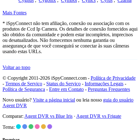
Cygnus
,
Cygonix
,
Cymbol
,
Cynics
,
Cyrus
,
Czarna
Mais Fontes
* iSpyConnect não tem afiliação, conexão ou associação com os
produtos de Ccd Ip Camera. Os detalhes de conexão fornecidos aqui
são obtidos da comunidade e podem estar incompletos, imprecisos
ou desatualizados. Não fornecemos nenhuma garantia ou
assegurança de que você conseguirá se conectar às suas câmeras
usando estas URLs.
Voltar ao topo
© Copyright 2011-2026 iSpyConnect.com -
Política de Privacidade
-
Termos de Serviço
-
Status do Serviço
-
Informações Legais
-
Política de Segurança
-
Entre em Contato
-
Perguntas Frequentes
Novo usuário?
Visite a página inicial
ou leia nosso
guia do usuário
Agent DVR
Comparar:
Agent DVR vs Blue Iris
·
Agent DVR vs Frigate
Tema:
Pesquisar