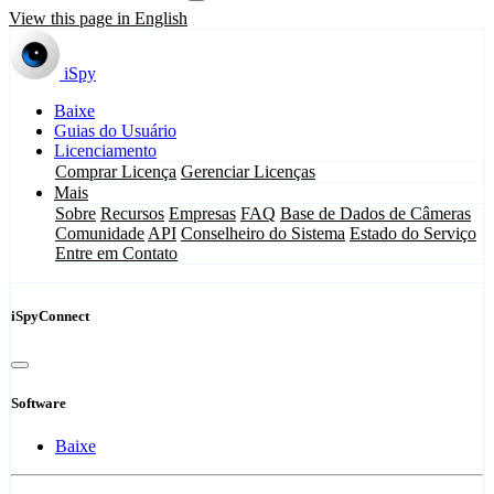
View this page in English
iSpy
Baixe
Guias do Usuário
Licenciamento
Comprar Licença
Gerenciar Licenças
Mais
Sobre
Recursos
Empresas
FAQ
Base de Dados de Câmeras
Comunidade
API
Conselheiro do Sistema
Estado do Serviço
Entre em Contato
iSpyConnect
Software
Baixe