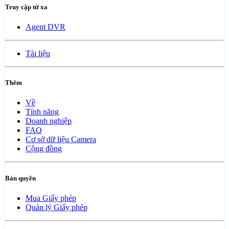
Truy cập từ xa
Agent DVR
Tài liệu
Thêm
Về
Tính năng
Doanh nghiệp
FAQ
Cơ sở dữ liệu Camera
Cộng đồng
Bản quyền
Mua Giấy phép
Quản lý Giấy phép