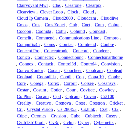
Clairvoyant Mwr
,
Clas
,
Clearone
,
Clearpix
,
Clearview
,
Clever Loop
,
Clock
,
Cloud
,
Cloud Ip Camera
,
Cloud2000
,
Cloudcam
,
Cloudlive
,
Cmos
,
Cms
,
Cms Zonet
,
Cnb
,
Cnet
,
Cnm
,
Cobra
,
Cocoon
,
Codnida
,
Cohu
,
Cohuhd
,
Comcast
,
Comelit
,
Commend
,
Communications Line
,
Compro
,
Compufix4u
,
Coms
,
Comtac
,
Comtrend
,
Conbre
,
Concept Pro
,
Conceptronic
,
Concord
,
Condere
,
Conico
,
Connectec
,
Connectionnc
,
Connectsmarthome
,
Connex
,
Contack
,
Control3d
,
Control4
,
Convision
,
Convo Kontor
,
Cooau
,
Coocheer
,
Coolcam
,
Coolead
,
Coolpad
,
Cooradilla
,
Cootli
,
Cop
,
Copa 10
,
Copbr
,
Core
,
Corega
,
Corex
,
Corprit
,
Corsee
,
Cosansys
,
Costar
,
Costim
,
Cotier
,
Cour
,
Covisec
,
Cowkey
,
Cp Plus
,
Cpcam
,
Cpd
,
Cptcam
,
Cpvan
,
Cr2100
,
Creality
,
Creative
,
Crenova
,
Crest
,
Crestron
,
Cricket
,
Crl
,
Crystal Vision
,
Cs-280f53
,
Cs2link
,
Csst
,
Ct2
,
Ctipc
,
Ctronics
,
Ctvision
,
Cube
,
Cubitech
,
Cusxy
,
Cv-b13b10-odi
,
Cv3c
,
Cvlm
,
Cyber
,
Cybernetik
,