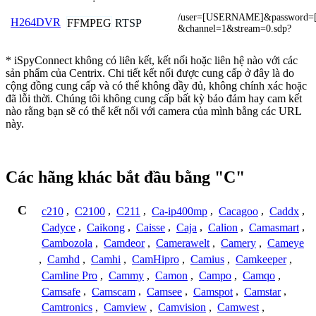
/user=[USERNAME]&password
H264DVR
FFMPEG
RTSP
&channel=1&stream=0.sdp?
* iSpyConnect không có liên kết, kết nối hoặc liên hệ nào với các
sản phẩm của Centrix. Chi tiết kết nối được cung cấp ở đây là do
cộng đồng cung cấp và có thể không đầy đủ, không chính xác hoặc
đã lỗi thời. Chúng tôi không cung cấp bất kỳ bảo đảm hay cam kết
nào rằng bạn sẽ có thể kết nối với camera của mình bằng các URL
này.
Các hãng khác bắt đầu bằng "C"
C
c210
,
C2100
,
C211
,
Ca-ip400mp
,
Cacagoo
,
Caddx
,
Cadyce
,
Caikong
,
Caisse
,
Caja
,
Calion
,
Camasmart
,
Cambozola
,
Camdeor
,
Camerawelt
,
Camery
,
Cameye
,
Camhd
,
Camhi
,
CamHipro
,
Camius
,
Camkeeper
,
Camline Pro
,
Cammy
,
Camon
,
Campo
,
Camqo
,
Camsafe
,
Camscam
,
Camsee
,
Camspot
,
Camstar
,
Camtronics
,
Camview
,
Camvision
,
Camwest
,