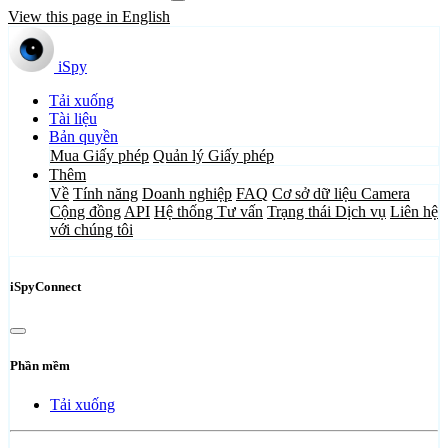
View this page in English
iSpy
Tải xuống
Tài liệu
Bản quyền
Mua Giấy phép
Quản lý Giấy phép
Thêm
Về
Tính năng
Doanh nghiệp
FAQ
Cơ sở dữ liệu Camera
Cộng đồng
API
Hệ thống Tư vấn
Trạng thái Dịch vụ
Liên hệ
với chúng tôi
iSpyConnect
Phần mềm
Tải xuống