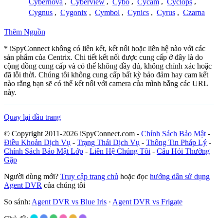
Cybernova
,
Cyberview
,
Cybo
,
Cycam
,
Cyclops
,
Cygnus
,
Cygonix
,
Cymbol
,
Cynics
,
Cyrus
,
Czarna
Thêm Nguồn
* iSpyConnect không có liên kết, kết nối hoặc liên hệ nào với các
sản phẩm của Centrix. Chi tiết kết nối được cung cấp ở đây là do
cộng đồng cung cấp và có thể không đầy đủ, không chính xác hoặc
đã lỗi thời. Chúng tôi không cung cấp bất kỳ bảo đảm hay cam kết
nào rằng bạn sẽ có thể kết nối với camera của mình bằng các URL
này.
Quay lại đầu trang
© Copyright 2011-2026 iSpyConnect.com -
Chính Sách Bảo Mật
-
Điều Khoản Dịch Vụ
-
Trạng Thái Dịch Vụ
-
Thông Tin Pháp Lý
-
Chính Sách Bảo Mật Lớp
-
Liên Hệ Chúng Tôi
-
Câu Hỏi Thường
Gặp
Người dùng mới?
Truy cập trang chủ
hoặc đọc
hướng dẫn sử dụng
Agent DVR
của chúng tôi
So sánh:
Agent DVR vs Blue Iris
·
Agent DVR vs Frigate