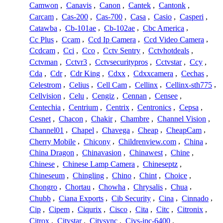
Camwon
,
Canavis
,
Canon
,
Cantek
,
Cantonk
,
Carcam
,
Cas-200
,
Cas-700
,
Casa
,
Casio
,
Casperi
,
Catawba
,
Cb-101ae
,
Cb-102ae
,
Cbc America
,
Cc Plus
,
Ccam
,
Ccd Ip Camera
,
Ccd Video Camera
,
Ccdcam
,
Cci
,
Cco
,
Cctv Sentry
,
Cctvhotdeals
,
Cctvman
,
Cctvr3
,
Cctvsecuritypros
,
Cctvstar
,
Ccy
,
Cda
,
Cdr
,
Cdr King
,
Cdxx
,
Cdxxcamera
,
Cechas
,
Celestrom
,
Celius
,
Cell Cam
,
Cellinx
,
Cellinx-sth775
,
Cellvision
,
Celu
,
Cengiz
,
Cennan
,
Censee
,
Centechia
,
Centrium
,
Centrix
,
Centronics
,
Cepsa
,
Cesnet
,
Chacon
,
Chakir
,
Chambre
,
Channel Vision
,
Channel01
,
Chapel
,
Chavega
,
Cheap
,
CheapCam
,
Cherry Mobile
,
Chicony
,
Childrenview.com
,
China
,
China Dragon
,
Chinavasion
,
Chinawest
,
Chine
,
Chinese
,
Chinese Lamp Camera
,
Chineseptz
,
Chineseum
,
Chingling
,
Chino
,
Chint
,
Choice
,
Chongro
,
Chortau
,
Chowha
,
Chrysalis
,
Chua
,
Chubb
,
Ciana Exports
,
Cib Security
,
Cina
,
Cinnado
,
Cip
,
Cipem
,
Ciqurix
,
Cisco
,
Cita
,
Citc
,
Citronix
,
Citrox
,
Citystar
,
Citysync
,
Civs-ipc-6400
,