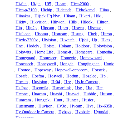
Hi-fun
,
Hi-jin
,
Hi5
,
Hicam
,
Hicc-2300t
,
Hicc-p-3100
,
Hichip
,
Hidetech
,
Hidrokemel
,
Hiina
,
Hiinakas
,
Hijack Hq Nvr
,
Hikam
,
Hikari
,
Hiki
,
Hikity
,
Hikvision
,
Hikwon
,
Hills
,
Hilook
,
Hiltron
,
Hip
,
Hip2p
,
Hipcam
,
Hipro
,
Hiseeu
,
Hisense
,
Hisilicon
,
Hisomu
,
Histream
,
Hisung
,
Hitek
,
Hitron
,
Hivdc-2300v
,
Hivision
,
Hiwatch
,
Hjshi
,
Hjt
,
Hkes
,
Hnc
,
Hodely
,
Hofsta
,
Hokam
,
Holdoor
,
Holovision
,
Holowits
,
Home Life
,
Home-it
,
Homecare
,
Homedia
,
Homeguard
,
Homeseer
,
Homeviz
,
Homewizard
,
Honestech
,
Honeywell
,
Hongda
,
Hongjingtian
,
Honic
,
Hootoo
,
Hopeway
,
Hopewell-cctv.com
,
Horstek
,
Hosafe
,
Hosftra
,
Hoswell
,
Hotfun
,
Hozelec
,
Hp
,
Hqcam
,
Hqvision
,
Hr04
,
Hrv
,
Hs Ip Camera
,
Hs Ipsc
,
Hscomila
,
Hsmartlink
,
Hsv
,
Hta
,
Htc
,
Htcone
,
Huacam
,
Huashi
,
Huawei
,
Hubble
,
Huisun
,
Humcam
,
Hungtek
,
Hunt
,
Hunter
,
Husier
,
Hutermann
,
Huviron
,
Hv3c
,
Hvcam
,
Hvr
,
Hx-635k
,
Hy Outdoor Ip Camera
,
Hybsys
,
Hyobalc
,
Hyundai
,
Hzconnect