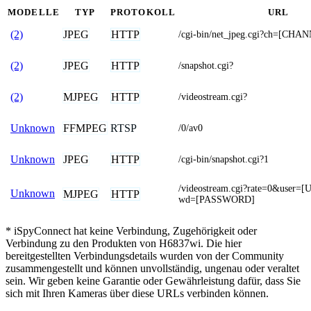
MODELLE
TYP
PROTOKOLL
URL
JPEG
HTTP
(2)
/cgi-bin/net_jpeg.cgi?ch=[CHA
JPEG
HTTP
(2)
/snapshot.cgi?
MJPEG
HTTP
(2)
/videostream.cgi?
FFMPEG
RTSP
Unknown
/0/av0
JPEG
HTTP
Unknown
/cgi-bin/snapshot.cgi?1
/videostream.cgi?rate=0&use
Unknown
MJPEG
HTTP
wd=[PASSWORD]
* iSpyConnect hat keine Verbindung, Zugehörigkeit oder
Verbindung zu den Produkten von H6837wi. Die hier
bereitgestellten Verbindungsdetails wurden von der Community
zusammengestellt und können unvollständig, ungenau oder veraltet
sein. Wir geben keine Garantie oder Gewährleistung dafür, dass Sie
sich mit Ihren Kameras über diese URLs verbinden können.