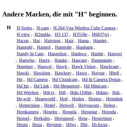
Andere Marken, die mit "H" beginnen.
H
H Series
,
H-cam
,
H.264 Vga Wireless Cube Camera
,
H.view
,
H2md4a
,
H3 137
,
H3518e
,
H6837wi
,
Hacon
,
Hai
,
Haivison
,
Haiz
,
Hama
,
Hamlet
,
Hamrabi
,
Hamrol
,
Hamrolte
,
Hanbang
,
Handy Ip Cam
,
Hangzhou
,
Hanhwa
,
Hanlin
,
Hanwei
,
Hanwha
,
Harex
,
Hatake
,
Haucam
,
Hauppauge
,
Haustuer
,
Hauwei
,
Hawk
,
Hawk Vision
,
Hawkcam
,
Hawki
,
Hawking
,
Hawkray
,
Hawq
,
Hayear
,
Hbell
,
Hd
,
Hd Camera
,
Hd Cloudcam
,
Hd Ip Camera Depan
,
Hd Ipc
,
Hd Link
,
Hd Megapixel
,
Hd Minicam
,
Hd Wireless
,
Hdcvi
,
Hdl
,
Hdp-1100pt
,
Hdpro
,
Hds
,
He-wifi
,
Heanworld
,
Hed
,
Heden
,
Heetoo
,
Heimlink
,
Heimvision
,
Heitel
,
Heiwell
,
Heiyoucam
,
Helios
,
Hemkamera
,
Henelec
,
Hengda
,
Hengstar
,
Hennda
,
Hensel
,
Herkules
,
Herospeed
,
Hesa
,
Hesavision
,
Hessu
,
Hexa
,
Heystop
,
Hfws
,
Hhi
,
Hi-focus
,