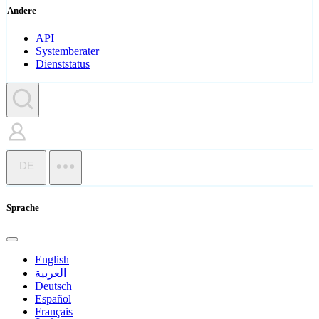
Andere
API
Systemberater
Dienststatus
DE
Sprache
English
العربية
Deutsch
Español
Français