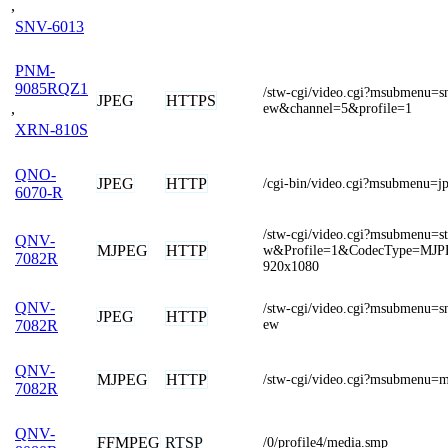
,
SNV-6013
PNM-
9085RQZ1
/stw-cgi/video.cgi?msubmenu=s
JPEG
HTTPS
,
ew&channel=5&profile=1
XRN-810S
QNO-
JPEG
HTTP
/cgi-bin/video.cgi?msubmenu=j
6070-R
/stw-cgi/video.cgi?msubmenu=s
QNV-
MJPEG
HTTP
w&Profile=1&CodecType=MJP
7082R
920x1080
QNV-
/stw-cgi/video.cgi?msubmenu=s
JPEG
HTTP
ew
7082R
QNV-
MJPEG
HTTP
/stw-cgi/video.cgi?msubmenu=
7082R
QNV-
FFMPEG
RTSP
/0/profile4/media.smp