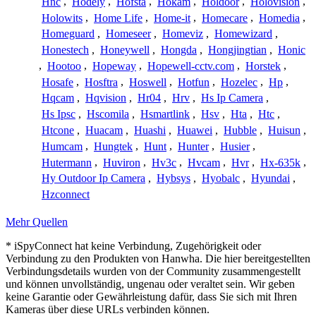
Hnc
,
Hodely
,
Hofsta
,
Hokam
,
Holdoor
,
Holovision
,
Holowits
,
Home Life
,
Home-it
,
Homecare
,
Homedia
,
Homeguard
,
Homeseer
,
Homeviz
,
Homewizard
,
Honestech
,
Honeywell
,
Hongda
,
Hongjingtian
,
Honic
,
Hootoo
,
Hopeway
,
Hopewell-cctv.com
,
Horstek
,
Hosafe
,
Hosftra
,
Hoswell
,
Hotfun
,
Hozelec
,
Hp
,
Hqcam
,
Hqvision
,
Hr04
,
Hrv
,
Hs Ip Camera
,
Hs Ipsc
,
Hscomila
,
Hsmartlink
,
Hsv
,
Hta
,
Htc
,
Htcone
,
Huacam
,
Huashi
,
Huawei
,
Hubble
,
Huisun
,
Humcam
,
Hungtek
,
Hunt
,
Hunter
,
Husier
,
Hutermann
,
Huviron
,
Hv3c
,
Hvcam
,
Hvr
,
Hx-635k
,
Hy Outdoor Ip Camera
,
Hybsys
,
Hyobalc
,
Hyundai
,
Hzconnect
Mehr Quellen
* iSpyConnect hat keine Verbindung, Zugehörigkeit oder
Verbindung zu den Produkten von Hanwha. Die hier bereitgestellten
Verbindungsdetails wurden von der Community zusammengestellt
und können unvollständig, ungenau oder veraltet sein. Wir geben
keine Garantie oder Gewährleistung dafür, dass Sie sich mit Ihren
Kameras über diese URLs verbinden können.