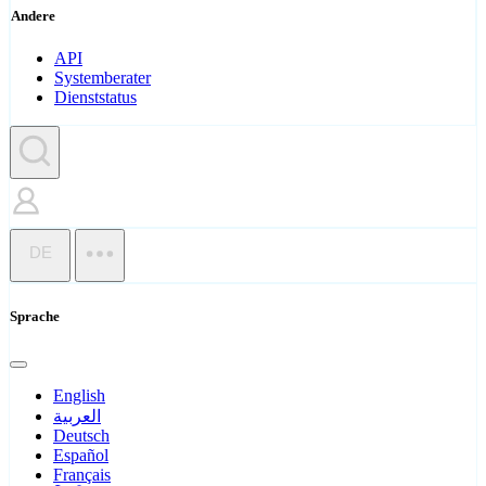
Andere
API
Systemberater
Dienststatus
DE
Sprache
English
العربية
Deutsch
Español
Français