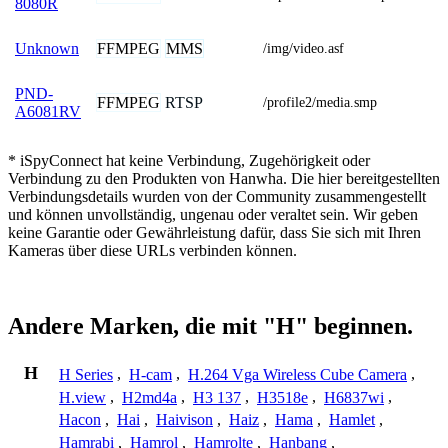
8080R
FFMPEG
MMS
Unknown
/img/video.asf
PND-
FFMPEG
RTSP
/profile2/media.smp
A6081RV
* iSpyConnect hat keine Verbindung, Zugehörigkeit oder
Verbindung zu den Produkten von Hanwha. Die hier bereitgestellten
Verbindungsdetails wurden von der Community zusammengestellt
und können unvollständig, ungenau oder veraltet sein. Wir geben
keine Garantie oder Gewährleistung dafür, dass Sie sich mit Ihren
Kameras über diese URLs verbinden können.
Andere Marken, die mit "H" beginnen.
H
H Series
,
H-cam
,
H.264 Vga Wireless Cube Camera
,
H.view
,
H2md4a
,
H3 137
,
H3518e
,
H6837wi
,
Hacon
,
Hai
,
Haivison
,
Haiz
,
Hama
,
Hamlet
,
Hamrabi
,
Hamrol
,
Hamrolte
,
Hanbang
,