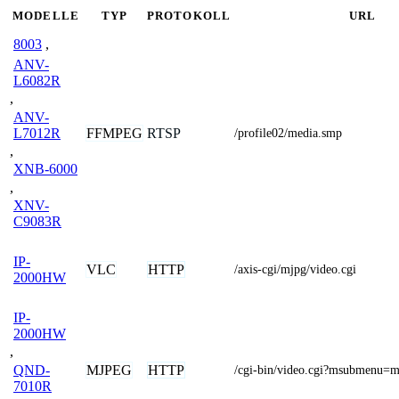
MODELLE
TYP
PROTOKOLL
URL
8003
,
ANV-
L6082R
,
ANV-
L7012R
FFMPEG
RTSP
/profile02/media.smp
,
XNB-6000
,
XNV-
C9083R
IP-
VLC
HTTP
/axis-cgi/mjpg/video.cgi
2000HW
IP-
2000HW
,
MJPEG
HTTP
QND-
/cgi-bin/video.cgi?msubmenu=m
7010R