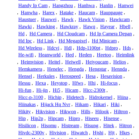
Handy Ip Cam
,
Hangzhou
,
Hanhwa
,
Hanlin
,
Hanwei
,
Hanwha
,
Harex
,
Hatake
,
Haucam
,
Hauppauge
,
Haustuer
,
Hauwei
,
Hawk
,
Hawk Vision
,
Hawkcam
,
Hawki
,
Hawking
,
Hawkray
,
Hawq
,
Hayear
,
Hbell
,
Hd
,
Hd Camera
,
Hd Cloudcam
,
Hd Ip Camera Depan
,
Hd Ipc
,
Hd Link
,
Hd Megapixel
,
Hd Minicam
,
Hd Wireless
,
Hdcvi
,
Hdl
,
Hdp-1100pt
,
Hdpro
,
Hds
,
He-wifi
,
Heanworld
,
Hed
,
Heden
,
Heetoo
,
Heimlink
,
Heimvision
,
Heitel
,
Heiwell
,
Heiyoucam
,
Helios
,
Hemkamera
,
Henelec
,
Hengda
,
Hengstar
,
Hennda
,
Hensel
,
Herkules
,
Herospeed
,
Hesa
,
Hesavision
,
Hessu
,
Hexa
,
Heystop
,
Hfws
,
Hhi
,
Hi-focus
,
Hi-fun
,
Hi-jin
,
Hi5
,
Hicam
,
Hicc-2300t
,
Hicc-p-3100
,
Hichip
,
Hidetech
,
Hidrokemel
,
Hiina
,
Hiinakas
,
Hijack Hq Nvr
,
Hikam
,
Hikari
,
Hiki
,
Hikity
,
Hikvision
,
Hikwon
,
Hills
,
Hilook
,
Hiltron
,
Hip
,
Hip2p
,
Hipcam
,
Hipro
,
Hiseeu
,
Hisense
,
Hisilicon
,
Hisomu
,
Histream
,
Hisung
,
Hitek
,
Hitron
,
Hivdc-2300v
,
Hivision
,
Hiwatch
,
Hjshi
,
Hjt
,
Hkes
,