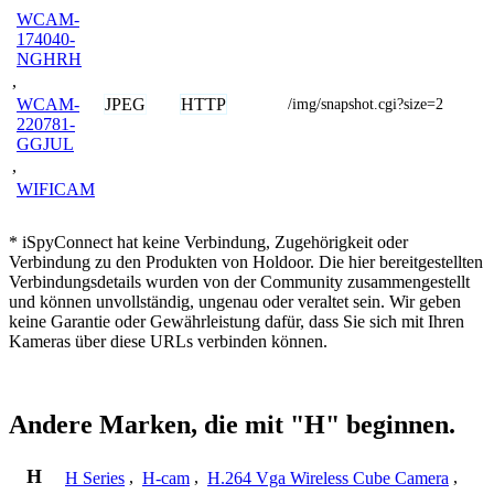
WCAM-
174040-
NGHRH
,
JPEG
HTTP
WCAM-
/img/snapshot.cgi?size=2
220781-
GGJUL
,
WIFICAM
* iSpyConnect hat keine Verbindung, Zugehörigkeit oder
Verbindung zu den Produkten von Holdoor. Die hier bereitgestellten
Verbindungsdetails wurden von der Community zusammengestellt
und können unvollständig, ungenau oder veraltet sein. Wir geben
keine Garantie oder Gewährleistung dafür, dass Sie sich mit Ihren
Kameras über diese URLs verbinden können.
Andere Marken, die mit "H" beginnen.
H
H Series
,
H-cam
,
H.264 Vga Wireless Cube Camera
,