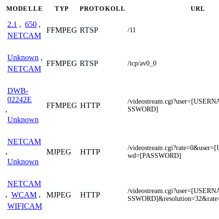
MODELLE
TYP
PROTOKOLL
URL
2.1
,
650
,
FFMPEG
RTSP
/11
NETCAM
Unknown
,
FFMPEG
RTSP
/tcp/av0_0
NETCAM
DWB-
02242E
/videostream.cgi?user=[USE
FFMPEG
HTTP
,
SSWORD]
Unknown
NETCAM
/videostream.cgi?rate=0&use
,
MJPEG
HTTP
wd=[PASSWORD]
Unknown
NETCAM
/videostream.cgi?user=[USE
MJPEG
HTTP
,
WCAM
,
SSWORD]&resolution=32&rate
WIFICAM