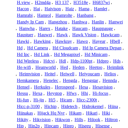
H.view
,
H2md4a
,
H3 137
,
H3518e
,
H6837wi
,
Hacon
,
Hai
,
Haivison
,
Haiz
,
Hama
,
Hamlet
,
Hamrabi
,
Hamrol
,
Hamrolte
,
Hanbang
,
Handy Ip Cam
,
Hangzhou
,
Hanhwa
,
Hanlin
,
Hanwei
,
Hanwha
,
Harex
,
Hatake
,
Haucam
,
Hauppauge
,
Haustuer
,
Hauwei
,
Hawk
,
Hawk Vision
,
Hawkcam
,
Hawki
,
Hawking
,
Hawkray
,
Hawq
,
Hayear
,
Hbell
,
Hd
,
Hd Camera
,
Hd Cloudcam
,
Hd Ip Camera Depan
,
Hd Ipc
,
Hd Link
,
Hd Megapixel
,
Hd Minicam
,
Hd Wireless
,
Hdcvi
,
Hdl
,
Hdp-1100pt
,
Hdpro
,
Hds
,
He-wifi
,
Heanworld
,
Hed
,
Heden
,
Heetoo
,
Heimlink
,
Heimvision
,
Heitel
,
Heiwell
,
Heiyoucam
,
Helios
,
Hemkamera
,
Henelec
,
Hengda
,
Hengstar
,
Hennda
,
Hensel
,
Herkules
,
Herospeed
,
Hesa
,
Hesavision
,
Hessu
,
Hexa
,
Heystop
,
Hfws
,
Hhi
,
Hi-focus
,
Hi-fun
,
Hi-jin
,
Hi5
,
Hicam
,
Hicc-2300t
,
Hicc-p-3100
,
Hichip
,
Hidetech
,
Hidrokemel
,
Hiina
,
Hiinakas
,
Hijack Hq Nvr
,
Hikam
,
Hikari
,
Hiki
,
Hikity
,
Hikvision
,
Hikwon
,
Hills
,
Hilook
,
Hiltron
,
Hip
,
Hip2p
,
Hipcam
,
Hipro
,
Hiseeu
,
Hisense
,