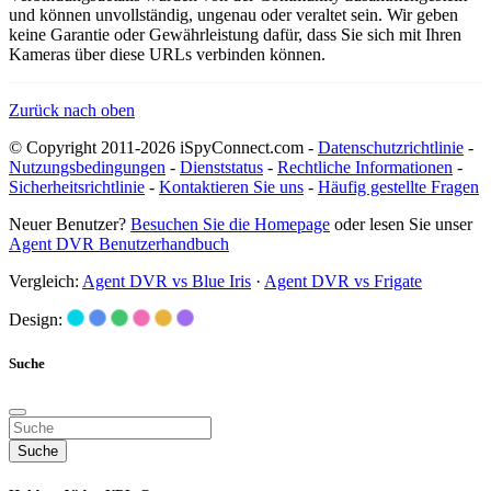
und können unvollständig, ungenau oder veraltet sein. Wir geben
keine Garantie oder Gewährleistung dafür, dass Sie sich mit Ihren
Kameras über diese URLs verbinden können.
Zurück nach oben
© Copyright 2011-2026 iSpyConnect.com -
Datenschutzrichtlinie
-
Nutzungsbedingungen
-
Dienststatus
-
Rechtliche Informationen
-
Sicherheitsrichtlinie
-
Kontaktieren Sie uns
-
Häufig gestellte Fragen
Neuer Benutzer?
Besuchen Sie die Homepage
oder lesen Sie unser
Agent DVR Benutzerhandbuch
Vergleich:
Agent DVR vs Blue Iris
·
Agent DVR vs Frigate
Design:
Suche
Suche