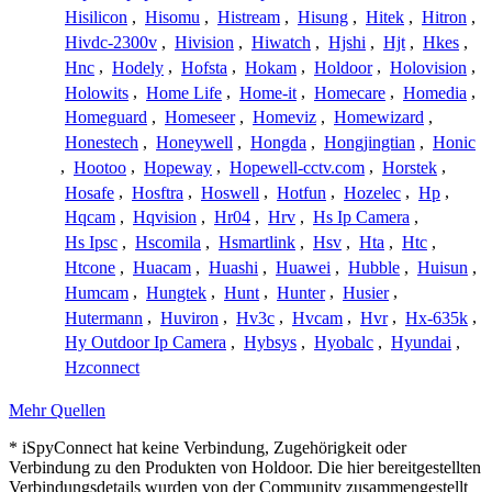
Hisilicon
,
Hisomu
,
Histream
,
Hisung
,
Hitek
,
Hitron
,
Hivdc-2300v
,
Hivision
,
Hiwatch
,
Hjshi
,
Hjt
,
Hkes
,
Hnc
,
Hodely
,
Hofsta
,
Hokam
,
Holdoor
,
Holovision
,
Holowits
,
Home Life
,
Home-it
,
Homecare
,
Homedia
,
Homeguard
,
Homeseer
,
Homeviz
,
Homewizard
,
Honestech
,
Honeywell
,
Hongda
,
Hongjingtian
,
Honic
,
Hootoo
,
Hopeway
,
Hopewell-cctv.com
,
Horstek
,
Hosafe
,
Hosftra
,
Hoswell
,
Hotfun
,
Hozelec
,
Hp
,
Hqcam
,
Hqvision
,
Hr04
,
Hrv
,
Hs Ip Camera
,
Hs Ipsc
,
Hscomila
,
Hsmartlink
,
Hsv
,
Hta
,
Htc
,
Htcone
,
Huacam
,
Huashi
,
Huawei
,
Hubble
,
Huisun
,
Humcam
,
Hungtek
,
Hunt
,
Hunter
,
Husier
,
Hutermann
,
Huviron
,
Hv3c
,
Hvcam
,
Hvr
,
Hx-635k
,
Hy Outdoor Ip Camera
,
Hybsys
,
Hyobalc
,
Hyundai
,
Hzconnect
Mehr Quellen
* iSpyConnect hat keine Verbindung, Zugehörigkeit oder
Verbindung zu den Produkten von Holdoor. Die hier bereitgestellten
Verbindungsdetails wurden von der Community zusammengestellt