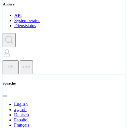
Andere
API
Systemberater
Dienststatus
DE
Sprache
English
العربية
Deutsch
Español
Français