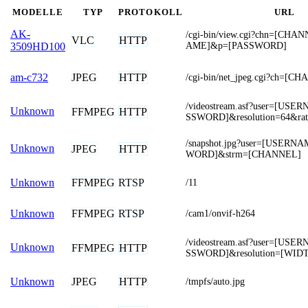
MODELLE
TYP
PROTOKOLL
URL
AK-
/cgi-bin/view.cgi?chn=[CH
VLC
HTTP
AME]&p=[PASSWORD]
3509HD100
JPEG
HTTP
am-c732
/cgi-bin/net_jpeg.cgi?ch=[C
/videostream.asf?user=[US
Unknown
FFMPEG
HTTP
SSWORD]&resolution=64&rat
/snapshot.jpg?user=[USER
Unknown
JPEG
HTTP
WORD]&strm=[CHANNEL]
FFMPEG
RTSP
Unknown
/11
FFMPEG
RTSP
Unknown
/cam1/onvif-h264
/videostream.asf?user=[US
Unknown
FFMPEG
HTTP
SSWORD]&resolution=[WID
JPEG
HTTP
Unknown
/tmpfs/auto.jpg