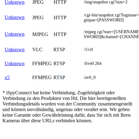
JPEG
HTTP
Unknown
/img/snapshot.cgi?size=2
/cgi-bin/snapshot.cgi?login
Unknown
JPEG
HTTP
ginpas=[PASSWORD]
/mjpeg.cgi?user=[USERNAM
Unknown
MJPEG
HTTP
SWORD]&channel=[CHANNE
VLC
RTSP
Unknown
/1/cif
FFMPEG
RTSP
Unknown
/live0.264
FFMPEG
RTSP
x5
/av0_0
* iSpyConnect hat keine Verbindung, Zugehörigkeit oder
Verbindung zu den Produkten von Hd. Die hier bereitgestellten
Verbindungsdetails wurden von der Community zusammengestellt
und können unvollständig, ungenau oder veraltet sein. Wir geben
keine Garantie oder Gewährleistung dafür, dass Sie sich mit Ihren
Kameras über diese URLs verbinden können.