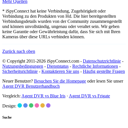
Mehr Quellen
* iSpyConnect hat keine Verbindung, Zugehörigkeit oder
Verbindung zu den Produkten von Hd. Die hier bereitgestellten
Verbindungsdetails wurden von der Community zusammengestellt
und können unvollständig, ungenau oder veraltet sein. Wir geben
keine Garantie oder Gewährleistung dafür, dass Sie sich mit Ihren
Kameras über diese URLs verbinden können.
Zurück nach oben
© Copyright 2011-2026 iSpyConnect.com -
Datenschutzrichtlinie
-
Nutzungsbedingungen
-
Dienststatus
-
Rechtliche Informationen
-
Sicherheitsrichtlinie
-
Kontaktieren Sie uns
-
Häufig gestellte Fragen
Neuer Benutzer?
Besuchen Sie die Homepage
oder lesen Sie unser
Agent DVR Benutzerhandbuch
Vergleich:
Agent DVR vs Blue Iris
·
Agent DVR vs Frigate
Design:
Suche