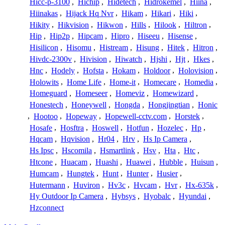
Hicc-p-3100
,
Hichip
,
Hidetech
,
Hidrokemel
,
Hiina
,
Hiinakas
,
Hijack Hq Nvr
,
Hikam
,
Hikari
,
Hiki
,
Hikity
,
Hikvision
,
Hikwon
,
Hills
,
Hilook
,
Hiltron
,
Hip
,
Hip2p
,
Hipcam
,
Hipro
,
Hiseeu
,
Hisense
,
Hisilicon
,
Hisomu
,
Histream
,
Hisung
,
Hitek
,
Hitron
,
Hivdc-2300v
,
Hivision
,
Hiwatch
,
Hjshi
,
Hjt
,
Hkes
,
Hnc
,
Hodely
,
Hofsta
,
Hokam
,
Holdoor
,
Holovision
,
Holowits
,
Home Life
,
Home-it
,
Homecare
,
Homedia
,
Homeguard
,
Homeseer
,
Homeviz
,
Homewizard
,
Honestech
,
Honeywell
,
Hongda
,
Hongjingtian
,
Honic
,
Hootoo
,
Hopeway
,
Hopewell-cctv.com
,
Horstek
,
Hosafe
,
Hosftra
,
Hoswell
,
Hotfun
,
Hozelec
,
Hp
,
Hqcam
,
Hqvision
,
Hr04
,
Hrv
,
Hs Ip Camera
,
Hs Ipsc
,
Hscomila
,
Hsmartlink
,
Hsv
,
Hta
,
Htc
,
Htcone
,
Huacam
,
Huashi
,
Huawei
,
Hubble
,
Huisun
,
Humcam
,
Hungtek
,
Hunt
,
Hunter
,
Husier
,
Hutermann
,
Huviron
,
Hv3c
,
Hvcam
,
Hvr
,
Hx-635k
,
Hy Outdoor Ip Camera
,
Hybsys
,
Hyobalc
,
Hyundai
,
Hzconnect