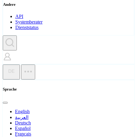
Andere
API
Systemberater
Dienststatus
DE
Sprache
English
العربية
Deutsch
Español
Français