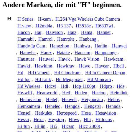
Andere Marken, die mit "H" beginnen.
H
H Series
,
H-cam
,
H.264 Vga Wireless Cube Camera
,
H.view
,
H2md4a
,
H3 137
,
H3518e
,
H6837wi
,
Hacon
,
Hai
,
Haivison
,
Haiz
,
Hama
,
Hamlet
,
Hamrabi
,
Hamrol
,
Hamrolte
,
Hanbang
,
Handy Ip Cam
,
Hangzhou
,
Hanhwa
,
Hanlin
,
Hanwei
,
Hanwha
,
Harex
,
Hatake
,
Haucam
,
Hauppauge
,
Haustuer
,
Hauwei
,
Hawk
,
Hawk Vision
,
Hawkcam
,
Hawki
,
Hawking
,
Hawkray
,
Hawq
,
Hayear
,
Hbell
,
Hd
,
Hd Camera
,
Hd Cloudcam
,
Hd Ip Camera Depan
,
Hd Ipc
,
Hd Link
,
Hd Megapixel
,
Hd Minicam
,
Hd Wireless
,
Hdcvi
,
Hdl
,
Hdp-1100pt
,
Hdpro
,
Hds
,
He-wifi
,
Heanworld
,
Hed
,
Heden
,
Heetoo
,
Heimlink
,
Heimvision
,
Heitel
,
Heiwell
,
Heiyoucam
,
Helios
,
Hemkamera
,
Henelec
,
Hengda
,
Hengstar
,
Hennda
,
Hensel
,
Herkules
,
Herospeed
,
Hesa
,
Hesavision
,
Hessu
,
Hexa
,
Heystop
,
Hfws
,
Hhi
,
Hi-focus
,
Hi-fun
,
Hi-jin
,
Hi5
,
Hicam
,
Hicc-2300t
,