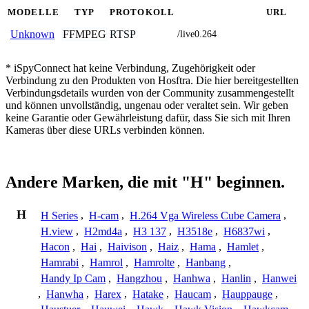
MODELLE
TYP
PROTOKOLL
URL
FFMPEG
RTSP
Unknown
/live0.264
* iSpyConnect hat keine Verbindung, Zugehörigkeit oder
Verbindung zu den Produkten von Hosftra. Die hier bereitgestellten
Verbindungsdetails wurden von der Community zusammengestellt
und können unvollständig, ungenau oder veraltet sein. Wir geben
keine Garantie oder Gewährleistung dafür, dass Sie sich mit Ihren
Kameras über diese URLs verbinden können.
Andere Marken, die mit "H" beginnen.
H
H Series
,
H-cam
,
H.264 Vga Wireless Cube Camera
,
H.view
,
H2md4a
,
H3 137
,
H3518e
,
H6837wi
,
Hacon
,
Hai
,
Haivison
,
Haiz
,
Hama
,
Hamlet
,
Hamrabi
,
Hamrol
,
Hamrolte
,
Hanbang
,
Handy Ip Cam
,
Hangzhou
,
Hanhwa
,
Hanlin
,
Hanwei
,
Hanwha
,
Harex
,
Hatake
,
Haucam
,
Hauppauge
,