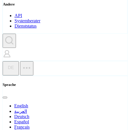
Andere
API
Systemberater
Dienststatus
DE
Sprache
English
العربية
Deutsch
Español
Français