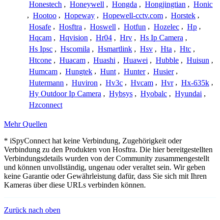
Honestech
,
Honeywell
,
Hongda
,
Hongjingtian
,
Honic
,
Hootoo
,
Hopeway
,
Hopewell-cctv.com
,
Horstek
,
Hosafe
,
Hosftra
,
Hoswell
,
Hotfun
,
Hozelec
,
Hp
,
Hqcam
,
Hqvision
,
Hr04
,
Hrv
,
Hs Ip Camera
,
Hs Ipsc
,
Hscomila
,
Hsmartlink
,
Hsv
,
Hta
,
Htc
,
Htcone
,
Huacam
,
Huashi
,
Huawei
,
Hubble
,
Huisun
,
Humcam
,
Hungtek
,
Hunt
,
Hunter
,
Husier
,
Hutermann
,
Huviron
,
Hv3c
,
Hvcam
,
Hvr
,
Hx-635k
,
Hy Outdoor Ip Camera
,
Hybsys
,
Hyobalc
,
Hyundai
,
Hzconnect
Mehr Quellen
* iSpyConnect hat keine Verbindung, Zugehörigkeit oder
Verbindung zu den Produkten von Hosftra. Die hier bereitgestellten
Verbindungsdetails wurden von der Community zusammengestellt
und können unvollständig, ungenau oder veraltet sein. Wir geben
keine Garantie oder Gewährleistung dafür, dass Sie sich mit Ihren
Kameras über diese URLs verbinden können.
Zurück nach oben