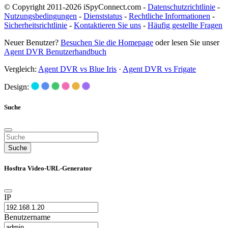
© Copyright 2011-2026 iSpyConnect.com -
Datenschutzrichtlinie
-
Nutzungsbedingungen
-
Dienststatus
-
Rechtliche Informationen
-
Sicherheitsrichtlinie
-
Kontaktieren Sie uns
-
Häufig gestellte Fragen
Neuer Benutzer?
Besuchen Sie die Homepage
oder lesen Sie unser
Agent DVR Benutzerhandbuch
Vergleich:
Agent DVR vs Blue Iris
·
Agent DVR vs Frigate
Design:
Suche
Suche
Hosftra Video-URL-Generator
IP
Benutzername