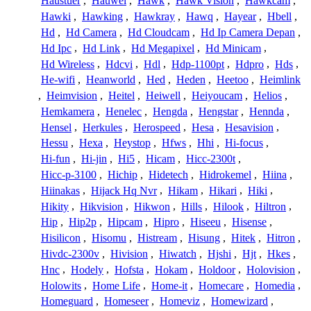
Haustuer
,
Hauwei
,
Hawk
,
Hawk Vision
,
Hawkcam
,
Hawki
,
Hawking
,
Hawkray
,
Hawq
,
Hayear
,
Hbell
,
Hd
,
Hd Camera
,
Hd Cloudcam
,
Hd Ip Camera Depan
,
Hd Ipc
,
Hd Link
,
Hd Megapixel
,
Hd Minicam
,
Hd Wireless
,
Hdcvi
,
Hdl
,
Hdp-1100pt
,
Hdpro
,
Hds
,
He-wifi
,
Heanworld
,
Hed
,
Heden
,
Heetoo
,
Heimlink
,
Heimvision
,
Heitel
,
Heiwell
,
Heiyoucam
,
Helios
,
Hemkamera
,
Henelec
,
Hengda
,
Hengstar
,
Hennda
,
Hensel
,
Herkules
,
Herospeed
,
Hesa
,
Hesavision
,
Hessu
,
Hexa
,
Heystop
,
Hfws
,
Hhi
,
Hi-focus
,
Hi-fun
,
Hi-jin
,
Hi5
,
Hicam
,
Hicc-2300t
,
Hicc-p-3100
,
Hichip
,
Hidetech
,
Hidrokemel
,
Hiina
,
Hiinakas
,
Hijack Hq Nvr
,
Hikam
,
Hikari
,
Hiki
,
Hikity
,
Hikvision
,
Hikwon
,
Hills
,
Hilook
,
Hiltron
,
Hip
,
Hip2p
,
Hipcam
,
Hipro
,
Hiseeu
,
Hisense
,
Hisilicon
,
Hisomu
,
Histream
,
Hisung
,
Hitek
,
Hitron
,
Hivdc-2300v
,
Hivision
,
Hiwatch
,
Hjshi
,
Hjt
,
Hkes
,
Hnc
,
Hodely
,
Hofsta
,
Hokam
,
Holdoor
,
Holovision
,
Holowits
,
Home Life
,
Home-it
,
Homecare
,
Homedia
,
Homeguard
,
Homeseer
,
Homeviz
,
Homewizard
,