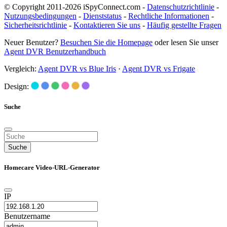
© Copyright 2011-2026 iSpyConnect.com -
Datenschutzrichtlinie
-
Nutzungsbedingungen
-
Dienststatus
-
Rechtliche Informationen
-
Sicherheitsrichtlinie
-
Kontaktieren Sie uns
-
Häufig gestellte Fragen
Neuer Benutzer?
Besuchen Sie die Homepage
oder lesen Sie unser
Agent DVR Benutzerhandbuch
Vergleich:
Agent DVR vs Blue Iris
·
Agent DVR vs Frigate
Design:
Suche
Suche
Homecare Video-URL-Generator
IP
Benutzername