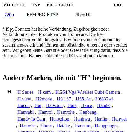
MODELLE
TYP
PROTOKOLL
URL
FFMPEG
RTSP
720p
/live/ch0
* iSpyConnect hat keine Verbindung, Zugehörigkeit oder
Verbindung zu den Produkten von Homecare. Die hier
bereitgestellten Verbindungsdetails wurden von der Community
zusammengestellt und können unvollständig, ungenau oder veraltet
sein. Wir geben keine Garantie oder Gewährleistung dafür, dass Sie
sich mit Ihren Kameras über diese URLs verbinden können.
Andere Marken, die mit "H" beginnen.
H
H Series
,
H-cam
,
H.264 Vga Wireless Cube Camera
,
H.view
,
H2md4a
,
H3 137
,
H3518e
,
H6837wi
,
Hacon
,
Hai
,
Haivison
,
Haiz
,
Hama
,
Hamlet
,
Hamrabi
,
Hamrol
,
Hamrolte
,
Hanbang
,
Handy Ip Cam
,
Hangzhou
,
Hanhwa
,
Hanlin
,
Hanwei
,
Hanwha
,
Harex
,
Hatake
,
Haucam
,
Hauppauge
,