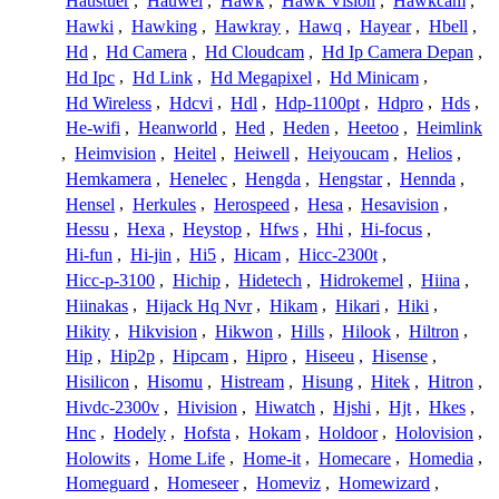
Haustuer
,
Hauwei
,
Hawk
,
Hawk Vision
,
Hawkcam
,
Hawki
,
Hawking
,
Hawkray
,
Hawq
,
Hayear
,
Hbell
,
Hd
,
Hd Camera
,
Hd Cloudcam
,
Hd Ip Camera Depan
,
Hd Ipc
,
Hd Link
,
Hd Megapixel
,
Hd Minicam
,
Hd Wireless
,
Hdcvi
,
Hdl
,
Hdp-1100pt
,
Hdpro
,
Hds
,
He-wifi
,
Heanworld
,
Hed
,
Heden
,
Heetoo
,
Heimlink
,
Heimvision
,
Heitel
,
Heiwell
,
Heiyoucam
,
Helios
,
Hemkamera
,
Henelec
,
Hengda
,
Hengstar
,
Hennda
,
Hensel
,
Herkules
,
Herospeed
,
Hesa
,
Hesavision
,
Hessu
,
Hexa
,
Heystop
,
Hfws
,
Hhi
,
Hi-focus
,
Hi-fun
,
Hi-jin
,
Hi5
,
Hicam
,
Hicc-2300t
,
Hicc-p-3100
,
Hichip
,
Hidetech
,
Hidrokemel
,
Hiina
,
Hiinakas
,
Hijack Hq Nvr
,
Hikam
,
Hikari
,
Hiki
,
Hikity
,
Hikvision
,
Hikwon
,
Hills
,
Hilook
,
Hiltron
,
Hip
,
Hip2p
,
Hipcam
,
Hipro
,
Hiseeu
,
Hisense
,
Hisilicon
,
Hisomu
,
Histream
,
Hisung
,
Hitek
,
Hitron
,
Hivdc-2300v
,
Hivision
,
Hiwatch
,
Hjshi
,
Hjt
,
Hkes
,
Hnc
,
Hodely
,
Hofsta
,
Hokam
,
Holdoor
,
Holovision
,
Holowits
,
Home Life
,
Home-it
,
Homecare
,
Homedia
,
Homeguard
,
Homeseer
,
Homeviz
,
Homewizard
,