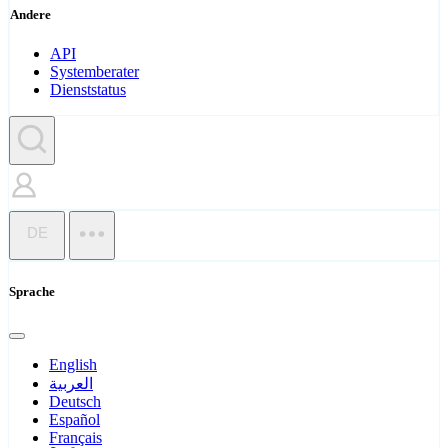
Andere
API
Systemberater
Dienststatus
DE
Sprache
English
العربية
Deutsch
Español
Français