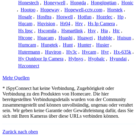
Honestech
,
Honeywell
,
Hongda
,
Hongjingtian
,
Honic
,
Hootoo
,
Hopeway
,
Hopewell-cctv.com
,
Horstek
,
Hosafe
,
Hosftra
,
Hoswell
,
Hotfun
,
Hozelec
,
Hp
,
Hqcam
,
Hqvision
,
Hr04
,
Hrv
,
Hs Ip Camera
,
Hs Ipsc
,
Hscomila
,
Hsmartlink
,
Hsv
,
Hta
,
Htc
,
Htcone
,
Huacam
,
Huashi
,
Huawei
,
Hubble
,
Huisun
,
Humcam
,
Hungtek
,
Hunt
,
Hunter
,
Husier
,
Hutermann
,
Huviron
,
Hv3c
,
Hvcam
,
Hvr
,
Hx-635k
,
Hy Outdoor Ip Camera
,
Hybsys
,
Hyobalc
,
Hyundai
,
Hzconnect
Mehr Quellen
* iSpyConnect hat keine Verbindung, Zugehörigkeit oder
Verbindung zu den Produkten von Homecare. Die hier
bereitgestellten Verbindungsdetails wurden von der Community
zusammengestellt und können unvollständig, ungenau oder veraltet
sein. Wir geben keine Garantie oder Gewährleistung dafür, dass Sie
sich mit Ihren Kameras über diese URLs verbinden können.
Zurück nach oben