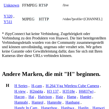
FFMPEG
RTSP
Unknown
/live
Y320
,
MJPEG
HTTP
/video?profile=[CHANNEL]
Y511
* iSpyConnect hat keine Verbindung, Zugehörigkeit oder
Verbindung zu den Produkten von Huawei. Die hier bereitgestellten
Verbindungsdetails wurden von der Community zusammengestellt
und können unvollständig, ungenau oder veraltet sein. Wir geben
keine Garantie oder Gewährleistung dafür, dass Sie sich mit Ihren
Kameras über diese URLs verbinden können.
Andere Marken, die mit "H" beginnen.
H
H Series
,
H-cam
,
H.264 Vga Wireless Cube Camera
,
H.view
,
H2md4a
,
H3 137
,
H3518e
,
H6837wi
,
Hacon
,
Hai
,
Haivison
,
Haiz
,
Hama
,
Hamlet
,
Hamrabi
,
Hamrol
,
Hamrolte
,
Hanbang
,
Handy Ip Cam
,
Hangzhou
,
Hanhwa
,
Hanlin
,
Hanwei