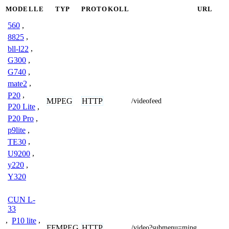
MODELLE
TYP
PROTOKOLL
URL
560
,
8825
,
bll-l22
,
G300
,
G740
,
mate2
,
P20
,
MJPEG
HTTP
/videofeed
P20 Lite
,
P20 Pro
,
p9lite
,
TE30
,
U9200
,
y220
,
Y320
CUN L-
33
,
P10 lite
,
FFMPEG
HTTP
/video?submenu=mjpg