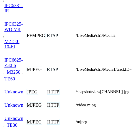
IPC6331-
IR
IPC6325-
WD-VR
,
FFMPEG
RTSP
/LiveMedia/ch1/Media2
M2150-
10-EI
IPC6625-
Z30-S
MJPEG
RTSP
/LiveMedia/ch1/Media1/trackID=
,
M3250
,
TE60
JPEG
HTTP
Unknown
/snapshot/view[CHANNEL].jpg
MJPEG
HTTP
Unknown
/video.mjpg
Unknown
MJPEG
HTTP
/mjpeg
,
TE30