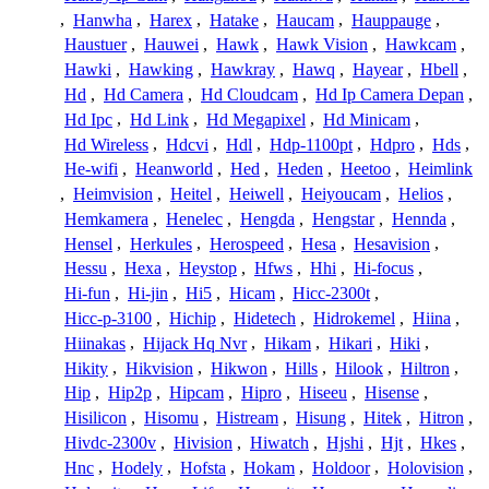
,
Hanwha
,
Harex
,
Hatake
,
Haucam
,
Hauppauge
,
Haustuer
,
Hauwei
,
Hawk
,
Hawk Vision
,
Hawkcam
,
Hawki
,
Hawking
,
Hawkray
,
Hawq
,
Hayear
,
Hbell
,
Hd
,
Hd Camera
,
Hd Cloudcam
,
Hd Ip Camera Depan
,
Hd Ipc
,
Hd Link
,
Hd Megapixel
,
Hd Minicam
,
Hd Wireless
,
Hdcvi
,
Hdl
,
Hdp-1100pt
,
Hdpro
,
Hds
,
He-wifi
,
Heanworld
,
Hed
,
Heden
,
Heetoo
,
Heimlink
,
Heimvision
,
Heitel
,
Heiwell
,
Heiyoucam
,
Helios
,
Hemkamera
,
Henelec
,
Hengda
,
Hengstar
,
Hennda
,
Hensel
,
Herkules
,
Herospeed
,
Hesa
,
Hesavision
,
Hessu
,
Hexa
,
Heystop
,
Hfws
,
Hhi
,
Hi-focus
,
Hi-fun
,
Hi-jin
,
Hi5
,
Hicam
,
Hicc-2300t
,
Hicc-p-3100
,
Hichip
,
Hidetech
,
Hidrokemel
,
Hiina
,
Hiinakas
,
Hijack Hq Nvr
,
Hikam
,
Hikari
,
Hiki
,
Hikity
,
Hikvision
,
Hikwon
,
Hills
,
Hilook
,
Hiltron
,
Hip
,
Hip2p
,
Hipcam
,
Hipro
,
Hiseeu
,
Hisense
,
Hisilicon
,
Hisomu
,
Histream
,
Hisung
,
Hitek
,
Hitron
,
Hivdc-2300v
,
Hivision
,
Hiwatch
,
Hjshi
,
Hjt
,
Hkes
,
Hnc
,
Hodely
,
Hofsta
,
Hokam
,
Holdoor
,
Holovision
,