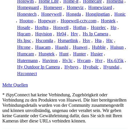
Holowits
,
Home Life
,
Home-it
,
Homecare
,
Homedia
,
Homeguard
,
Homeseer
,
Homeviz
,
Homewizard
,
Honestech
,
Honeywell
,
Hongda
,
Hongjingtian
,
Honic
,
Hootoo
,
Hopeway
,
Hopewell-cctv.com
,
Horstek
,
Hosafe
,
Hosftra
,
Hoswell
,
Hotfun
,
Hozelec
,
Hp
,
Hqcam
,
Hqvision
,
Hr04
,
Hrv
,
Hs Ip Camera
,
Hs Ipsc
,
Hscomila
,
Hsmartlink
,
Hsv
,
Hta
,
Htc
,
Htcone
,
Huacam
,
Huashi
,
Huawei
,
Hubble
,
Huisun
,
Humcam
,
Hungtek
,
Hunt
,
Hunter
,
Husier
,
Hutermann
,
Huviron
,
Hv3c
,
Hvcam
,
Hvr
,
Hx-635k
,
Hy Outdoor Ip Camera
,
Hybsys
,
Hyobalc
,
Hyundai
,
Hzconnect
Mehr Quellen
* iSpyConnect hat keine Verbindung, Zugehörigkeit oder
Verbindung zu den Produkten von Huawei. Die hier bereitgestellten
Verbindungsdetails wurden von der Community zusammengestellt
und können unvollständig, ungenau oder veraltet sein. Wir geben
keine Garantie oder Gewährleistung dafür, dass Sie sich mit Ihren
Kameras über diese URLs verbinden können.