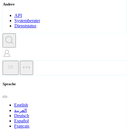
Andere
API
Systemberater
Dienststatus
DE
Sprache
English
العربية
Deutsch
Español
Français