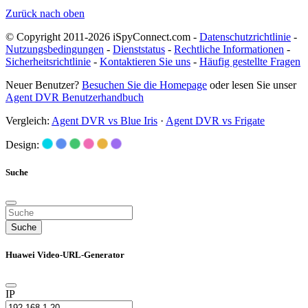
Zurück nach oben
© Copyright 2011-2026 iSpyConnect.com -
Datenschutzrichtlinie
-
Nutzungsbedingungen
-
Dienststatus
-
Rechtliche Informationen
-
Sicherheitsrichtlinie
-
Kontaktieren Sie uns
-
Häufig gestellte Fragen
Neuer Benutzer?
Besuchen Sie die Homepage
oder lesen Sie unser
Agent DVR Benutzerhandbuch
Vergleich:
Agent DVR vs Blue Iris
·
Agent DVR vs Frigate
Design:
Suche
Suche
Huawei Video-URL-Generator
IP