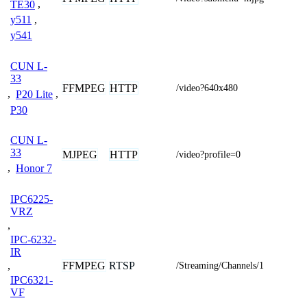
TE30
,
y511
,
y541
CUN L-
33
FFMPEG
HTTP
/video?640x480
,
P20 Lite
,
P30
CUN L-
33
MJPEG
HTTP
/video?profile=0
,
Honor 7
IPC6225-
VRZ
,
IPC-6232-
IR
FFMPEG
RTSP
,
/Streaming/Channels/1
IPC6321-
VF
,