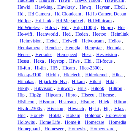
Haustuer
,
Hauwei
,
Hawk
,
Hawk Vision
,
Hawkcam
,
Hawki
,
Hawking
,
Hawkray
,
Hawq
,
Hayear
,
Hbell
,
Hd
,
Hd Camera
,
Hd Cloudcam
,
Hd Ip Camera Depan
,
Hd Ipc
,
Hd Link
,
Hd Megapixel
,
Hd Minicam
,
Hd Wireless
,
Hdcvi
,
Hdl
,
Hdp-1100pt
,
Hdpro
,
Hds
,
He-wifi
,
Heanworld
,
Hed
,
Heden
,
Heetoo
,
Heimlink
,
Heimvision
,
Heitel
,
Heiwell
,
Heiyoucam
,
Helios
,
Hemkamera
,
Henelec
,
Hengda
,
Hengstar
,
Hennda
,
Hensel
,
Herkules
,
Herospeed
,
Hesa
,
Hesavision
,
Hessu
,
Hexa
,
Heystop
,
Hfws
,
Hhi
,
Hi-focus
,
Hi-fun
,
Hi-jin
,
Hi5
,
Hicam
,
Hicc-2300t
,
Hicc-p-3100
,
Hichip
,
Hidetech
,
Hidrokemel
,
Hiina
,
Hiinakas
,
Hijack Hq Nvr
,
Hikam
,
Hikari
,
Hiki
,
Hikity
,
Hikvision
,
Hikwon
,
Hills
,
Hilook
,
Hiltron
,
Hip
,
Hip2p
,
Hipcam
,
Hipro
,
Hiseeu
,
Hisense
,
Hisilicon
,
Hisomu
,
Histream
,
Hisung
,
Hitek
,
Hitron
,
Hivdc-2300v
,
Hivision
,
Hiwatch
,
Hjshi
,
Hjt
,
Hkes
,
Hnc
,
Hodely
,
Hofsta
,
Hokam
,
Holdoor
,
Holovision
,
Holowits
,
Home Life
,
Home-it
,
Homecare
,
Homedia
,
Homeguard
,
Homeseer
,
Homeviz
,
Homewizard
,