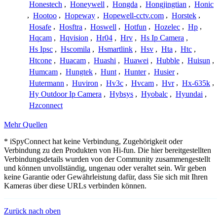
Honestech
,
Honeywell
,
Hongda
,
Hongjingtian
,
Honic
,
Hootoo
,
Hopeway
,
Hopewell-cctv.com
,
Horstek
,
Hosafe
,
Hosftra
,
Hoswell
,
Hotfun
,
Hozelec
,
Hp
,
Hqcam
,
Hqvision
,
Hr04
,
Hrv
,
Hs Ip Camera
,
Hs Ipsc
,
Hscomila
,
Hsmartlink
,
Hsv
,
Hta
,
Htc
,
Htcone
,
Huacam
,
Huashi
,
Huawei
,
Hubble
,
Huisun
,
Humcam
,
Hungtek
,
Hunt
,
Hunter
,
Husier
,
Hutermann
,
Huviron
,
Hv3c
,
Hvcam
,
Hvr
,
Hx-635k
,
Hy Outdoor Ip Camera
,
Hybsys
,
Hyobalc
,
Hyundai
,
Hzconnect
Mehr Quellen
* iSpyConnect hat keine Verbindung, Zugehörigkeit oder
Verbindung zu den Produkten von Hi-fun. Die hier bereitgestellten
Verbindungsdetails wurden von der Community zusammengestellt
und können unvollständig, ungenau oder veraltet sein. Wir geben
keine Garantie oder Gewährleistung dafür, dass Sie sich mit Ihren
Kameras über diese URLs verbinden können.
Zurück nach oben