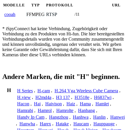
MODELLE
TYP
PROTOKOLL
URL
FFMPEG
RTSP
cooah
/11
* iSpyConnect hat keine Verbindung, Zugehörigkeit oder
Verbindung zu den Produkten von Hi-fun. Die hier bereitgestellten
Verbindungsdetails wurden von der Community zusammengestellt
und können unvollständig, ungenau oder veraltet sein. Wir geben
keine Garantie oder Gewährleistung dafür, dass Sie sich mit Ihren
Kameras über diese URLs verbinden können.
Andere Marken, die mit "H" beginnen.
H
H Series
,
H-cam
,
H.264 Vga Wireless Cube Camera
,
H.view
,
H2md4a
,
H3 137
,
H3518e
,
H6837wi
,
Hacon
,
Hai
,
Haivison
,
Haiz
,
Hama
,
Hamlet
,
Hamrabi
,
Hamrol
,
Hamrolte
,
Hanbang
,
Handy Ip Cam
,
Hangzhou
,
Hanhwa
,
Hanlin
,
Hanwei
,
Hanwha
,
Harex
,
Hatake
,
Haucam
,
Hauppauge
,