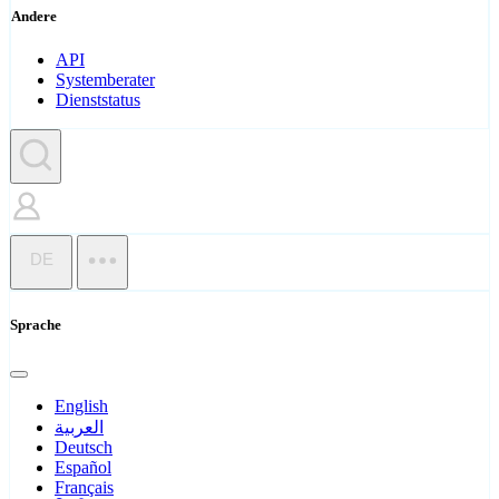
Andere
API
Systemberater
Dienststatus
DE
Sprache
English
العربية
Deutsch
Español
Français