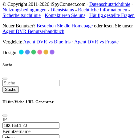
© Copyright 2011-2026 iSpyConnect.com -
Datenschutzrichtlinie
-
Nutzungsbedingungen
-
Dienststatus
-
Rechtliche Informationen
-
Sicherheitsrichtlinie
-
Kontaktieren Sie uns
-
Häufig gestellte Fragen
Neuer Benutzer?
Besuchen Sie die Homepage
oder lesen Sie unser
Agent DVR Benutzerhandbuch
Vergleich:
Agent DVR vs Blue Iris
·
Agent DVR vs Frigate
Design:
Suche
Suche
Hi-fun Video-URL-Generator
IP
Benutzername