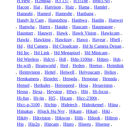
H.view
,
H2md4a
,
H3 137
,
H3518e
,
H6837wi
,
Hacon
,
Hai
,
Haivison
,
Haiz
,
Hama
,
Hamlet
,
Hamrabi
,
Hamrol
,
Hamrolte
,
Hanbang
,
Handy Ip Cam
,
Hangzhou
,
Hanhwa
,
Hanlin
,
Hanwei
,
Hanwha
,
Harex
,
Hatake
,
Haucam
,
Hauppauge
,
Haustuer
,
Hauwei
,
Hawk
,
Hawk Vision
,
Hawkcam
,
Hawki
,
Hawking
,
Hawkray
,
Hawq
,
Hayear
,
Hbell
,
Hd
,
Hd Camera
,
Hd Cloudcam
,
Hd Ip Camera Depan
,
Hd Ipc
,
Hd Link
,
Hd Megapixel
,
Hd Minicam
,
Hd Wireless
,
Hdcvi
,
Hdl
,
Hdp-1100pt
,
Hdpro
,
Hds
,
He-wifi
,
Heanworld
,
Hed
,
Heden
,
Heetoo
,
Heimlink
,
Heimvision
,
Heitel
,
Heiwell
,
Heiyoucam
,
Helios
,
Hemkamera
,
Henelec
,
Hengda
,
Hengstar
,
Hennda
,
Hensel
,
Herkules
,
Herospeed
,
Hesa
,
Hesavision
,
Hessu
,
Hexa
,
Heystop
,
Hfws
,
Hhi
,
Hi-focus
,
Hi-fun
,
Hi-jin
,
Hi5
,
Hicam
,
Hicc-2300t
,
Hicc-p-3100
,
Hichip
,
Hidetech
,
Hidrokemel
,
Hiina
,
Hiinakas
,
Hijack Hq Nvr
,
Hikam
,
Hikari
,
Hiki
,
Hikity
,
Hikvision
,
Hikwon
,
Hills
,
Hilook
,
Hiltron
,
Hip
,
Hip2p
,
Hipcam
,
Hipro
,
Hiseeu
,
Hisense
,