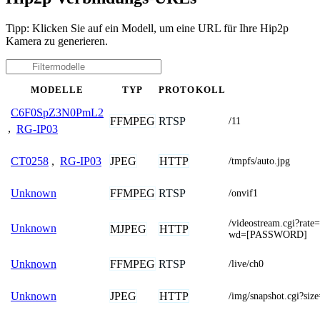
Tipp: Klicken Sie auf ein Modell, um eine URL für Ihre Hip2p
Kamera zu generieren.
MODELLE
TYP
PROTOKOLL
C6F0SpZ3N0PmL2
FFMPEG
RTSP
/11
,
RG-IP03
JPEG
HTTP
CT0258
,
RG-IP03
/tmpfs/auto.jpg
FFMPEG
RTSP
Unknown
/onvif1
/videostream.cgi?r
Unknown
MJPEG
HTTP
wd=[PASSWORD]
FFMPEG
RTSP
Unknown
/live/ch0
JPEG
HTTP
Unknown
/img/snapshot.cgi?siz