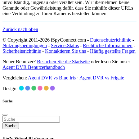
unvollständig, ungenau oder veraltet sein. Wir übernehmen keine
Garantie oder Gewährleistung dafür, dass Sie mithilfe dieser URLs
eine Verbindung zu Ihren Kameras herstellen können.
Zurück nach oben
© Copyright 2011-2026 iSpyConnect.com -
Datenschutzrichtlinie
-
Nutzungsbedingungen
-
Service-Status
-
Rechtliche Informationen
-
Sicherheitsrichtlinie
-
Kontaktieren Sie uns
-
Häufig gestellte Fragen
Neuer Benutzer?
Besuchen Sie die Startseite
oder lesen Sie unser
Agent DVR Benutzerhandbuch
Vergleichen:
Agent DVR vs Blue Iris
·
Agent DVR vs Frigate
Design:
Suche
Suche
Hip2p Video-URL-Generator