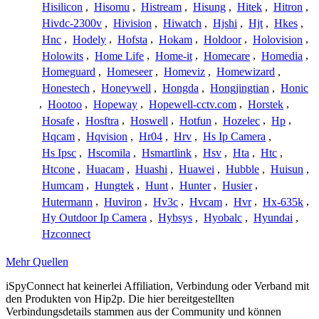
Hisilicon
,
Hisomu
,
Histream
,
Hisung
,
Hitek
,
Hitron
,
Hivdc-2300v
,
Hivision
,
Hiwatch
,
Hjshi
,
Hjt
,
Hkes
,
Hnc
,
Hodely
,
Hofsta
,
Hokam
,
Holdoor
,
Holovision
,
Holowits
,
Home Life
,
Home-it
,
Homecare
,
Homedia
,
Homeguard
,
Homeseer
,
Homeviz
,
Homewizard
,
Honestech
,
Honeywell
,
Hongda
,
Hongjingtian
,
Honic
,
Hootoo
,
Hopeway
,
Hopewell-cctv.com
,
Horstek
,
Hosafe
,
Hosftra
,
Hoswell
,
Hotfun
,
Hozelec
,
Hp
,
Hqcam
,
Hqvision
,
Hr04
,
Hrv
,
Hs Ip Camera
,
Hs Ipsc
,
Hscomila
,
Hsmartlink
,
Hsv
,
Hta
,
Htc
,
Htcone
,
Huacam
,
Huashi
,
Huawei
,
Hubble
,
Huisun
,
Humcam
,
Hungtek
,
Hunt
,
Hunter
,
Husier
,
Hutermann
,
Huviron
,
Hv3c
,
Hvcam
,
Hvr
,
Hx-635k
,
Hy Outdoor Ip Camera
,
Hybsys
,
Hyobalc
,
Hyundai
,
Hzconnect
Mehr Quellen
iSpyConnect hat keinerlei Affiliation, Verbindung oder Verband mit
den Produkten von Hip2p. Die hier bereitgestellten
Verbindungsdetails stammen aus der Community und können