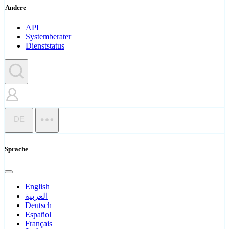
Andere
API
Systemberater
Dienststatus
DE
Sprache
English
العربية
Deutsch
Español
Français