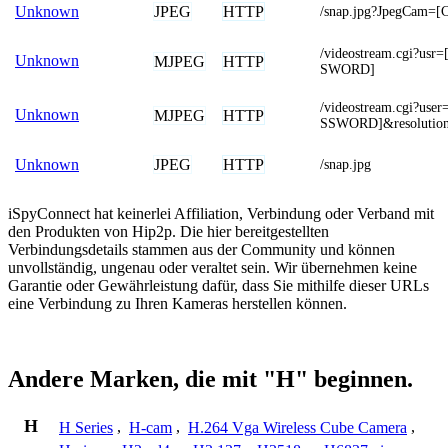
JPEG
HTTP
Unknown
/snap.jpg?JpegCam
/videostream.cgi?u
Unknown
MJPEG
HTTP
SWORD]
/videostream.cgi?u
Unknown
MJPEG
HTTP
SSWORD]&resolution
JPEG
HTTP
Unknown
/snap.jpg
iSpyConnect hat keinerlei Affiliation, Verbindung oder Verband mit
den Produkten von Hip2p. Die hier bereitgestellten
Verbindungsdetails stammen aus der Community und können
unvollständig, ungenau oder veraltet sein. Wir übernehmen keine
Garantie oder Gewährleistung dafür, dass Sie mithilfe dieser URLs
eine Verbindung zu Ihren Kameras herstellen können.
Andere Marken, die mit "H" beginnen.
H
H Series
,
H-cam
,
H.264 Vga Wireless Cube Camera
,