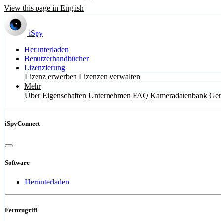
View this page in English
iSpy
Herunterladen
Benutzerhandbücher
Lizenzierung
Lizenz erwerben
Lizenzen verwalten
Mehr
Über
Eigenschaften
Unternehmen
FAQ
Kameradatenbank
Gem
iSpyConnect
Software
Herunterladen
Fernzugriff