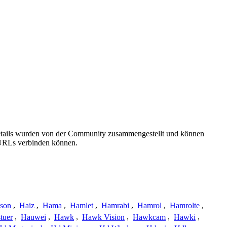
details wurden von der Community zusammengestellt und können
e URLs verbinden können.
ison
,
Haiz
,
Hama
,
Hamlet
,
Hamrabi
,
Hamrol
,
Hamrolte
,
tuer
,
Hauwei
,
Hawk
,
Hawk Vision
,
Hawkcam
,
Hawki
,