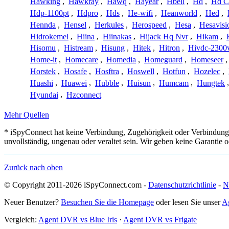
Hawking
,
Hawkray
,
Hawq
,
Hayear
,
Hbell
,
Hd
,
Hd C
Hdp-1100pt
,
Hdpro
,
Hds
,
He-wifi
,
Heanworld
,
Hed
,
Hennda
,
Hensel
,
Herkules
,
Herospeed
,
Hesa
,
Hesavisi
Hidrokemel
,
Hiina
,
Hiinakas
,
Hijack Hq Nvr
,
Hikam
,
Hisomu
,
Histream
,
Hisung
,
Hitek
,
Hitron
,
Hivdc-2300
Home-it
,
Homecare
,
Homedia
,
Homeguard
,
Homeseer
Horstek
,
Hosafe
,
Hosftra
,
Hoswell
,
Hotfun
,
Hozelec
,
Huashi
,
Huawei
,
Hubble
,
Huisun
,
Humcam
,
Hungtek
Hyundai
,
Hzconnect
Mehr Quellen
* iSpyConnect hat keine Verbindung, Zugehörigkeit oder Verbindung
unvollständig, ungenau oder veraltet sein. Wir geben keine Garantie
Zurück nach oben
© Copyright 2011-2026 iSpyConnect.com -
Datenschutzrichtlinie
-
N
Neuer Benutzer?
Besuchen Sie die Homepage
oder lesen Sie unser
A
Vergleich:
Agent DVR vs Blue Iris
·
Agent DVR vs Frigate