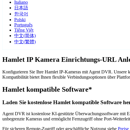
Italiano
日本語
한국어
Polski
Português
Tiếng Việt
中文(简体)
中文(繁體)
Hamlet IP Kamera Einrichtungs-URL Anl
Konfigurieren Sie Ihre Hamlet IP-Kameras mit Agent DVR. Unsere ko
Kompatibilität bietet Ihnen flexible Verbindungsoptionen über Pla
Hamlet kompatible Software*
Laden Sie kostenlose Hamlet kompatible Software her
Agent DVR ist kostenlose KI-gestützte Überwachungssoftware mit Ech
unbegrenzte Kameras und ermöglicht Fernzugriff ohne Port-Weiterle
Für sicheren Remote-Zugriff oder geschäftliche Nutzung siehe
Preise