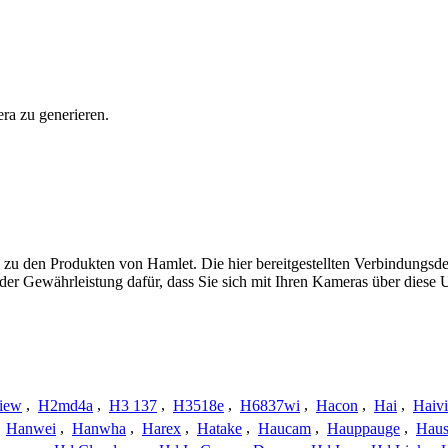
ra zu generieren.
 zu den Produkten von Hamlet. Die hier bereitgestellten Verbindungs
 oder Gewährleistung dafür, dass Sie sich mit Ihren Kameras über dies
iew
,
H2md4a
,
H3 137
,
H3518e
,
H6837wi
,
Hacon
,
Hai
,
Haiv
,
Hanwei
,
Hanwha
,
Harex
,
Hatake
,
Haucam
,
Hauppauge
,
Haus