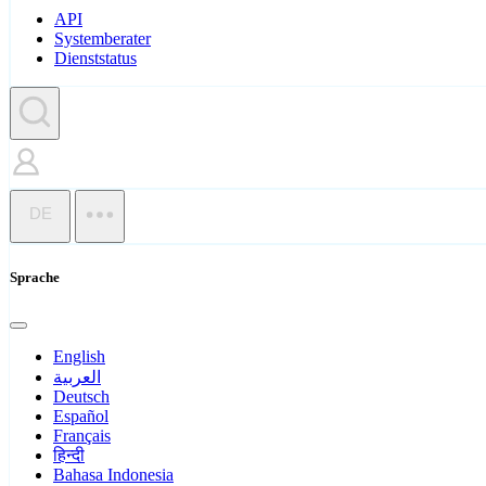
API
Systemberater
Dienststatus
DE
Sprache
English
العربية
Deutsch
Español
Français
हिन्दी
Bahasa Indonesia