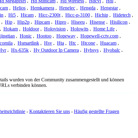
Hd Megapixel
,
Hd Minicam
,
Hd Wireless
,
Hdcvi
,
Hdl
,
ucam
,
Helios
,
Hemkamera
,
Henelec
,
Hengda
,
Hengstar
,
in
,
Hi5
,
Hicam
,
Hicc-2300t
,
Hicc-p-3100
,
Hichip
,
Hidetech
,
,
Hip
,
Hip2p
,
Hipcam
,
Hipro
,
Hiseeu
,
Hisense
,
Hisilicon
,
,
Hokam
,
Holdoor
,
Holovision
,
Holowits
,
Home Life
,
ingtian
,
Honic
,
Hootoo
,
Hopeway
,
Hopewell-cctv.com
,
comila
,
Hsmartlink
,
Hsv
,
Hta
,
Htc
,
Htcone
,
Huacam
,
Hvr
,
Hx-635k
,
Hy Outdoor Ip Camera
,
Hybsys
,
Hyobalc
,
details wurden von der Community zusammengestellt und können
e URLs verbinden können.
eitsrichtlinie
-
Kontaktieren Sie uns
-
Häufig gestellte Fragen