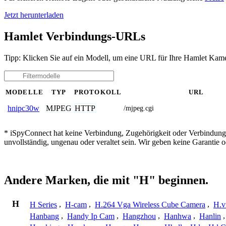
Jetzt herunterladen
Hamlet Verbindungs-URLs
Tipp: Klicken Sie auf ein Modell, um eine URL für Ihre Hamlet Kame
MODELLE
TYP
PROTOKOLL
URL
MJPEG
HTTP
hnipc30w
/mjpeg.cgi
* iSpyConnect hat keine Verbindung, Zugehörigkeit oder Verbindung
unvollständig, ungenau oder veraltet sein. Wir geben keine Garantie
Andere Marken, die mit "H" beginnen.
H
H Series
,
H-cam
,
H.264 Vga Wireless Cube Camera
,
H.v
Hanbang
,
Handy Ip Cam
,
Hangzhou
,
Hanhwa
,
Hanlin