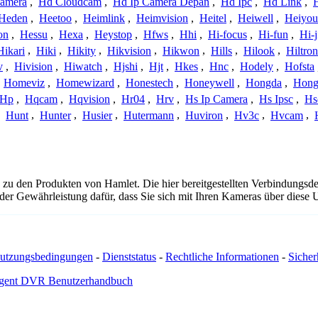
amera
,
Hd Cloudcam
,
Hd Ip Camera Depan
,
Hd Ipc
,
Hd Link
,
Heden
,
Heetoo
,
Heimlink
,
Heimvision
,
Heitel
,
Heiwell
,
Heiyo
on
,
Hessu
,
Hexa
,
Heystop
,
Hfws
,
Hhi
,
Hi-focus
,
Hi-fun
,
Hi-j
Hikari
,
Hiki
,
Hikity
,
Hikvision
,
Hikwon
,
Hills
,
Hilook
,
Hiltron
v
,
Hivision
,
Hiwatch
,
Hjshi
,
Hjt
,
Hkes
,
Hnc
,
Hodely
,
Hofsta
,
Homeviz
,
Homewizard
,
Honestech
,
Honeywell
,
Hongda
,
Hongj
Hp
,
Hqcam
,
Hqvision
,
Hr04
,
Hrv
,
Hs Ip Camera
,
Hs Ipsc
,
Hs
,
Hunt
,
Hunter
,
Husier
,
Hutermann
,
Huviron
,
Hv3c
,
Hvcam
,
 zu den Produkten von Hamlet. Die hier bereitgestellten Verbindungs
 oder Gewährleistung dafür, dass Sie sich mit Ihren Kameras über dies
utzungsbedingungen
-
Dienststatus
-
Rechtliche Informationen
-
Sicherh
gent DVR Benutzerhandbuch