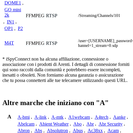
DOME1
,
GO mini
2k
FFMPEG
RTSP
/Streaming/Channels/101
,
IN1
,
OP1
,
P2
/user=[USERNAME]_passwor
M4T
FFMPEG
RTSP
hannel=1_stream=0.sdp
* iSpyConnect non ha alcuna affiliazione, connessione o
associazione con i prodotti di Arenti. I dettagli di connessione forniti
qui sono raccolti dalla comunità e potrebbero essere incompleti,
inesatti o obsoleti. Non forniamo alcuna garanzia o assicurazione
che tu possa connetterti alle tue telecamere utilizzando questi URL.
Altre marche che iniziano con "A"
A
A-bmi
,
A-link
,
A-mtk
,
A1webcam
,
A4tech
,
Aanke
,
Abelcam
,
Abient Weather
,
Abo
,
Abr
,
Abr Security
,
Abron
,
Abs
,
Absolutron
,
Abus
,
Ac38xx
,
Acam
,