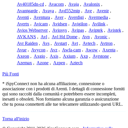
Av40185dn-cd
,
Avacom
,
Avaja
,
Avalonix
,
Avantgarde
,
Avaya
,
Avd552mip
,
Ave
,
Avenir
,
Aventi
,
Aventura
,
Aver
,
Averdigi
,
Avermedia
,
Avertx
,
Avicam
,
Avidsen
,
Avigilon
,
Avilink
,
Avios Webserver
,
Aviosys
,
Avipas
,
Aviptek
,
Avistek
,
AVKANS
,
Avl
,
Avl Hd Dome
,
Avn
,
Avonic
,
Avr Raiden
,
Avs
,
Avstart
,
Avt
,
Avtech
,
Avtron
,
Avue
,
Avycon
,
Avz
,
Awfa-cam
,
Awow
,
Axenta
,
Axeon
,
Axgio
,
Axis
,
Axium
,
Axp
,
Ayrstone
,
Azemax
,
Azone
,
Azpen
,
Aztech
Più Fonti
* iSpyConnect non ha alcuna affiliazione, connessione o
associazione con i prodotti di Arenti. I dettagli di connessione forniti
qui sono raccolti dalla comunità e potrebbero essere incompleti,
inesatti o obsoleti. Non forniamo alcuna garanzia o assicurazione
che tu possa connetterti alle tue telecamere utilizzando questi URL.
Torna all'inizio