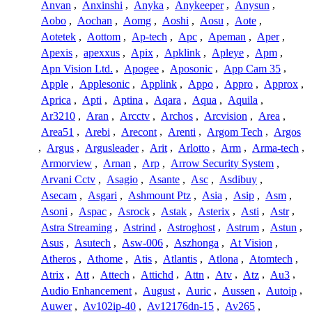
Anvan
,
Anxinshi
,
Anyka
,
Anykeeper
,
Anysun
,
Aobo
,
Aochan
,
Aomg
,
Aoshi
,
Aosu
,
Aote
,
Aotetek
,
Aottom
,
Ap-tech
,
Apc
,
Apeman
,
Aper
,
Apexis
,
apexxus
,
Apix
,
Apklink
,
Apleye
,
Apm
,
Apn Vision Ltd.
,
Apogee
,
Aposonic
,
App Cam 35
,
Apple
,
Applesonic
,
Applink
,
Appo
,
Appro
,
Approx
,
Aprica
,
Apti
,
Aptina
,
Aqara
,
Aqua
,
Aquila
,
Ar3210
,
Aran
,
Arcctv
,
Archos
,
Arcvision
,
Area
,
Area51
,
Arebi
,
Arecont
,
Arenti
,
Argom Tech
,
Argos
,
Argus
,
Argusleader
,
Arit
,
Arlotto
,
Arm
,
Arma-tech
,
Armorview
,
Arnan
,
Arp
,
Arrow Security System
,
Arvani Cctv
,
Asagio
,
Asante
,
Asc
,
Asdibuy
,
Asecam
,
Asgari
,
Ashmount Ptz
,
Asia
,
Asip
,
Asm
,
Asoni
,
Aspac
,
Asrock
,
Astak
,
Asterix
,
Asti
,
Astr
,
Astra Streaming
,
Astrind
,
Astroghost
,
Astrum
,
Astun
,
Asus
,
Asutech
,
Asw-006
,
Aszhonga
,
At Vision
,
Atheros
,
Athome
,
Atis
,
Atlantis
,
Atlona
,
Atomtech
,
Atrix
,
Att
,
Attech
,
Attichd
,
Attn
,
Atv
,
Atz
,
Au3
,
Audio Enhancement
,
August
,
Auric
,
Aussen
,
Autoip
,
Auwer
,
Av102ip-40
,
Av12176dn-15
,
Av265
,