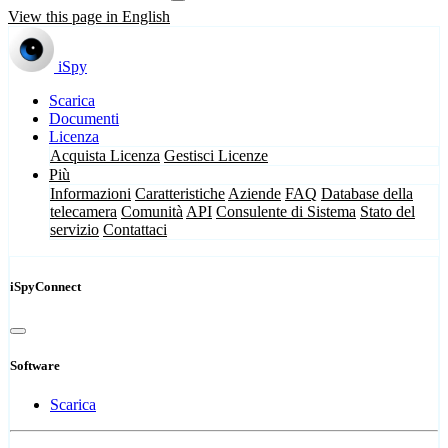
View this page in English
iSpy
Scarica
Documenti
Licenza
Acquista Licenza
Gestisci Licenze
Più
Informazioni
Caratteristiche
Aziende
FAQ
Database della
telecamera
Comunità
API
Consulente di Sistema
Stato del
servizio
Contattaci
iSpyConnect
Software
Scarica