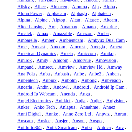
Allsky
,
Alltec
,
Almacen
,
Alonma
,
Alp
,
Alpha
,
Alpha Power
,
Alphacam
,
Alphago
,
Alphatech
,
Alpina
,
Alpine
,
Alptop
,
Altan
,
Altasec
,
Altcam
,
Altec Lansing
,
Am
,
Amamax
,
Amano
,
Amarine
,
Amatek
,
Amax
,
Amazable
,
Amazon
,
Amba
,
Ambarella
,
Amber
,
Ambientcam
,
Ambyux Dual Cam
,
Amc
,
Amcast
,
Amcom
,
Amcrest
,
Amegia
,
Amera
,
American Dynamics
,
Ameta
,
Amiccom
,
Amiko
,
Amirok
,
Amity
,
Amopm
,
Amorvue
,
Amovision
,
Ampand
,
Amsecu
,
Amview
,
Amview Hd
,
Amway
,
Ana Pola
,
Anba
,
Anbash
,
Anbe
,
Anbe2
,
Anben
,
Anbentech
,
Anbiux
,
Anbolm
,
Anbong
,
Anbvision
,
Ancarla
,
Andin
,
Andowl
,
Android
,
Android Ip Cam
,
Android Ip Webcam
,
Anenda
,
Anga
,
Angel Electronics
,
Anhkiet
,
Anjia
,
Anjiel
,
Anjvision
,
Anker
,
Anko Tech
,
Anlapus
,
Annahme
,
Annez
,
Anni Digital
,
Annke
,
Anno Zero Ltd
,
Anpviz
,
Anran
,
Anscam
,
Ansice
,
Ansjer
,
Anson
,
Anspo
,
Antifurto365
,
Antik Smartcam
,
Antkr
,
Antrica
,
Anv
,