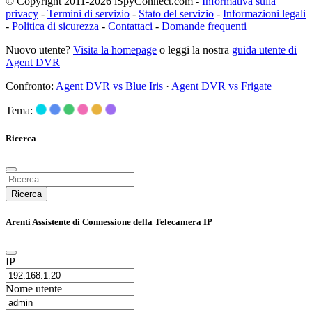
© Copyright 2011-2026 iSpyConnect.com -
Informativa sulla
privacy
-
Termini di servizio
-
Stato del servizio
-
Informazioni legali
-
Politica di sicurezza
-
Contattaci
-
Domande frequenti
Nuovo utente?
Visita la homepage
o leggi la nostra
guida utente di
Agent DVR
Confronto:
Agent DVR vs Blue Iris
·
Agent DVR vs Frigate
Tema:
Ricerca
Ricerca
Arenti Assistente di Connessione della Telecamera IP
IP
Nome utente