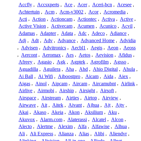
Accfly
,
Accsxperts
,
Ace
,
Acer
,
Aceri-bcn
,
Acesee
,
Achtertuin
,
Acm
,
Acm-v3002
,
Acor
,
Acromedia
,
Acti
,
Action
,
Actioncam
,
Actiontec
,
Activa
,
Active
,
Active Vision
,
Activecam
,
Acumen
,
Acunico
,
Acvil
,
Adamas
,
Adapter
,
Adata
,
Adc
,
Adeco
,
Adiance
,
Adj
,
Adt
,
Adv
,
Advance
,
Advanced Home
,
Advidia
,
Advisen
,
Advitronics
,
Aecbl1
,
Aegis
,
Aeon
,
Aeoss
,
Aercont
,
Aeromax
,
Aes
,
Aetos
,
Aevision
,
Afidus
,
Afreey
,
Agasio
,
Agk
,
Agptek
,
Agrofilm
,
Agsso
,
Aguadilla
,
Aguilera
,
Aha
,
Ahd
,
Ahio Digital
,
Ahula
,
Ai Ball
,
Ai Wifi
,
Aiboostpro
,
Aicam
,
Aida
,
Aiex
,
Aigas
,
Ainol
,
Aipcam
,
Aircam
,
Aircamubnt
,
Airlink
,
Airlive
,
Airmobi
,
Airship
,
Airsight
,
Airsoft
,
Airspace
,
Airstream
,
Airties
,
Airtop
,
Airview
,
Airwave
,
Ait
,
Aitek
,
Aivant
,
Ajhua
,
Ajt
,
Ajtv
,
Akai
,
Akaso
,
Akeia
,
Akon
,
Aksilium
,
Aku
,
Akuvox
,
Alarm.com
,
Alaterassi
,
Alcatel
,
Alcon
,
Alecto
,
Alertme
,
Alexim
,
Alfa
,
Alfawise
,
Alhua
,
Ali
,
Ali Express
,
Alianza
,
Alias
,
Alibi
,
Aliendvr
,
Alinking
,
Alivision
,
All-in-one
,
Alliede
,
Allnet
,