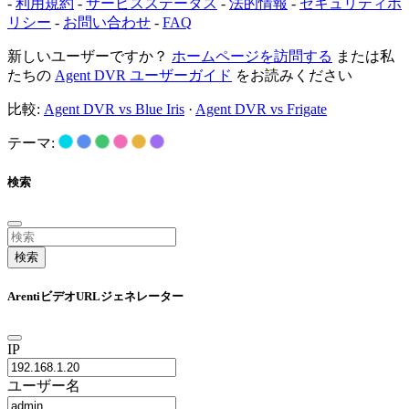
-
利用規約
-
サービスステータス
-
法的情報
-
セキュリティポ
リシー
-
お問い合わせ
-
FAQ
新しいユーザーですか？
ホームページを訪問する
または私
たちの
Agent DVR ユーザーガイド
をお読みください
比較:
Agent DVR vs Blue Iris
·
Agent DVR vs Frigate
テーマ:
検索
検索
ArentiビデオURLジェネレーター
IP
ユーザー名