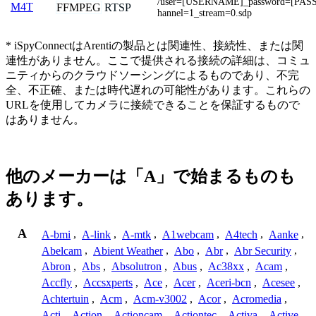
/user=[USERNAME]_password=[PA
M4T
FFMPEG
RTSP
hannel=1_stream=0.sdp
* iSpyConnectはArentiの製品とは関連性、接続性、または関
連性がありません。ここで提供される接続の詳細は、コミュ
ニティからのクラウドソーシングによるものであり、不完
全、不正確、または時代遅れの可能性があります。これらの
URLを使用してカメラに接続できることを保証するもので
はありません。
他のメーカーは「A」で始まるものも
あります。
A
A-bmi
,
A-link
,
A-mtk
,
A1webcam
,
A4tech
,
Aanke
,
Abelcam
,
Abient Weather
,
Abo
,
Abr
,
Abr Security
,
Abron
,
Abs
,
Absolutron
,
Abus
,
Ac38xx
,
Acam
,
Accfly
,
Accsxperts
,
Ace
,
Acer
,
Aceri-bcn
,
Acesee
,
Achtertuin
,
Acm
,
Acm-v3002
,
Acor
,
Acromedia
,
Acti
,
Action
,
Actioncam
,
Actiontec
,
Activa
,
Active
,