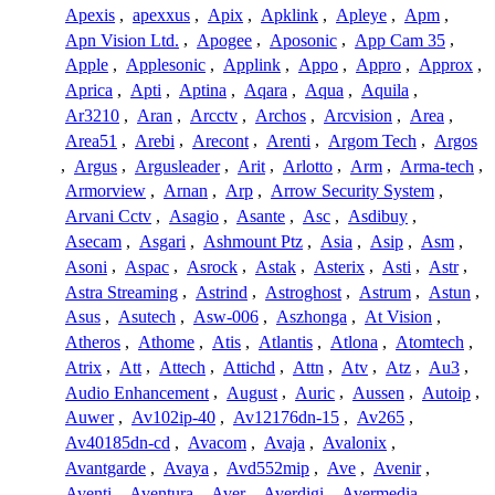
Apexis
,
apexxus
,
Apix
,
Apklink
,
Apleye
,
Apm
,
Apn Vision Ltd.
,
Apogee
,
Aposonic
,
App Cam 35
,
Apple
,
Applesonic
,
Applink
,
Appo
,
Appro
,
Approx
,
Aprica
,
Apti
,
Aptina
,
Aqara
,
Aqua
,
Aquila
,
Ar3210
,
Aran
,
Arcctv
,
Archos
,
Arcvision
,
Area
,
Area51
,
Arebi
,
Arecont
,
Arenti
,
Argom Tech
,
Argos
,
Argus
,
Argusleader
,
Arit
,
Arlotto
,
Arm
,
Arma-tech
,
Armorview
,
Arnan
,
Arp
,
Arrow Security System
,
Arvani Cctv
,
Asagio
,
Asante
,
Asc
,
Asdibuy
,
Asecam
,
Asgari
,
Ashmount Ptz
,
Asia
,
Asip
,
Asm
,
Asoni
,
Aspac
,
Asrock
,
Astak
,
Asterix
,
Asti
,
Astr
,
Astra Streaming
,
Astrind
,
Astroghost
,
Astrum
,
Astun
,
Asus
,
Asutech
,
Asw-006
,
Aszhonga
,
At Vision
,
Atheros
,
Athome
,
Atis
,
Atlantis
,
Atlona
,
Atomtech
,
Atrix
,
Att
,
Attech
,
Attichd
,
Attn
,
Atv
,
Atz
,
Au3
,
Audio Enhancement
,
August
,
Auric
,
Aussen
,
Autoip
,
Auwer
,
Av102ip-40
,
Av12176dn-15
,
Av265
,
Av40185dn-cd
,
Avacom
,
Avaja
,
Avalonix
,
Avantgarde
,
Avaya
,
Avd552mip
,
Ave
,
Avenir
,
Aventi
,
Aventura
,
Aver
,
Averdigi
,
Avermedia
,