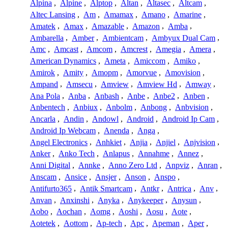
Alpina
,
Alpine
,
Alptop
,
Altan
,
Altasec
,
Altcam
,
Altec Lansing
,
Am
,
Amamax
,
Amano
,
Amarine
,
Amatek
,
Amax
,
Amazable
,
Amazon
,
Amba
,
Ambarella
,
Amber
,
Ambientcam
,
Ambyux Dual Cam
,
Amc
,
Amcast
,
Amcom
,
Amcrest
,
Amegia
,
Amera
,
American Dynamics
,
Ameta
,
Amiccom
,
Amiko
,
Amirok
,
Amity
,
Amopm
,
Amorvue
,
Amovision
,
Ampand
,
Amsecu
,
Amview
,
Amview Hd
,
Amway
,
Ana Pola
,
Anba
,
Anbash
,
Anbe
,
Anbe2
,
Anben
,
Anbentech
,
Anbiux
,
Anbolm
,
Anbong
,
Anbvision
,
Ancarla
,
Andin
,
Andowl
,
Android
,
Android Ip Cam
,
Android Ip Webcam
,
Anenda
,
Anga
,
Angel Electronics
,
Anhkiet
,
Anjia
,
Anjiel
,
Anjvision
,
Anker
,
Anko Tech
,
Anlapus
,
Annahme
,
Annez
,
Anni Digital
,
Annke
,
Anno Zero Ltd
,
Anpviz
,
Anran
,
Anscam
,
Ansice
,
Ansjer
,
Anson
,
Anspo
,
Antifurto365
,
Antik Smartcam
,
Antkr
,
Antrica
,
Anv
,
Anvan
,
Anxinshi
,
Anyka
,
Anykeeper
,
Anysun
,
Aobo
,
Aochan
,
Aomg
,
Aoshi
,
Aosu
,
Aote
,
Aotetek
,
Aottom
,
Ap-tech
,
Apc
,
Apeman
,
Aper
,