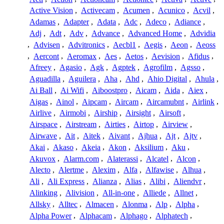
Active Vision
,
Activecam
,
Acumen
,
Acunico
,
Acvil
,
Adamas
,
Adapter
,
Adata
,
Adc
,
Adeco
,
Adiance
,
Adj
,
Adt
,
Adv
,
Advance
,
Advanced Home
,
Advidia
,
Advisen
,
Advitronics
,
Aecbl1
,
Aegis
,
Aeon
,
Aeoss
,
Aercont
,
Aeromax
,
Aes
,
Aetos
,
Aevision
,
Afidus
,
Afreey
,
Agasio
,
Agk
,
Agptek
,
Agrofilm
,
Agsso
,
Aguadilla
,
Aguilera
,
Aha
,
Ahd
,
Ahio Digital
,
Ahula
,
Ai Ball
,
Ai Wifi
,
Aiboostpro
,
Aicam
,
Aida
,
Aiex
,
Aigas
,
Ainol
,
Aipcam
,
Aircam
,
Aircamubnt
,
Airlink
,
Airlive
,
Airmobi
,
Airship
,
Airsight
,
Airsoft
,
Airspace
,
Airstream
,
Airties
,
Airtop
,
Airview
,
Airwave
,
Ait
,
Aitek
,
Aivant
,
Ajhua
,
Ajt
,
Ajtv
,
Akai
,
Akaso
,
Akeia
,
Akon
,
Aksilium
,
Aku
,
Akuvox
,
Alarm.com
,
Alaterassi
,
Alcatel
,
Alcon
,
Alecto
,
Alertme
,
Alexim
,
Alfa
,
Alfawise
,
Alhua
,
Ali
,
Ali Express
,
Alianza
,
Alias
,
Alibi
,
Aliendvr
,
Alinking
,
Alivision
,
All-in-one
,
Alliede
,
Allnet
,
Allsky
,
Alltec
,
Almacen
,
Alonma
,
Alp
,
Alpha
,
Alpha Power
,
Alphacam
,
Alphago
,
Alphatech
,