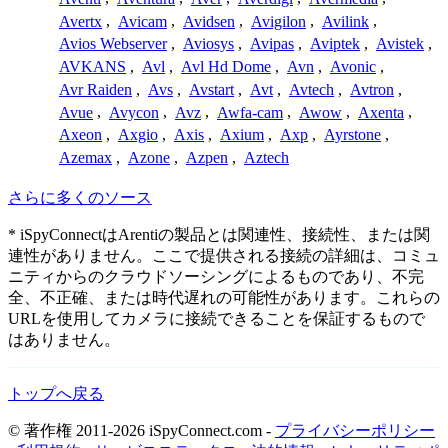
Avertx
,
Avicam
,
Avidsen
,
Avigilon
,
Avilink
,
Avios Webserver
,
Aviosys
,
Avipas
,
Aviptek
,
Avistek
,
AVKANS
,
Avl
,
Avl Hd Dome
,
Avn
,
Avonic
,
Avr Raiden
,
Avs
,
Avstart
,
Avt
,
Avtech
,
Avtron
,
Avue
,
Avycon
,
Avz
,
Awfa-cam
,
Awow
,
Axenta
,
Axeon
,
Axgio
,
Axis
,
Axium
,
Axp
,
Ayrstone
,
Azemax
,
Azone
,
Azpen
,
Aztech
さらに多くのソース
* iSpyConnectはArentiの製品とは関連性、接続性、または関
連性がありません。ここで提供される接続の詳細は、コミュ
ニティからのクラウドソーシングによるものであり、不完
全、不正確、または時代遅れの可能性があります。これらの
URLを使用してカメラに接続できることを保証するもので
はありません。
トップへ戻る
© 著作権 2011-2026 iSpyConnect.com -
プライバシーポリシー