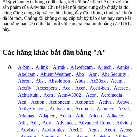
* iSpyConnect không có liên kết, kết nối hoặc liên hệ nào với các
sản phẩm của Advidia. Chi tiết kết nối được cung cấp ở đây là do
cộng đồng cung cấp và có thể không đầy đủ, không chính xác hoặc
đã lỗi thời. Chúng tôi không cung cấp bất kỳ bảo đảm hay cam kết
nào rằng bạn sẽ có thể kết nối với camera của mình bằng các URL
này.
Các hãng khác bắt đầu bằng "A"
A
A-bmi
,
A-link
,
A-mtk
,
A1webcam
,
A4tech
,
Aanke
,
Abelcam
,
Abient Weather
,
Abo
,
Abr
,
Abr Security
,
Abron
,
Abs
,
Absolutron
,
Abus
,
Ac38xx
,
Acam
,
Accfly
,
Accsxperts
,
Ace
,
Acer
,
Aceri-bcn
,
Acesee
,
Achtertuin
,
Acm
,
Acm-v3002
,
Acor
,
Acromedia
,
Acti
,
Action
,
Actioncam
,
Actiontec
,
Activa
,
Active
,
Active Vision
,
Activecam
,
Acumen
,
Acunico
,
Acvil
,
Adamas
,
Adapter
,
Adata
,
Adc
,
Adeco
,
Adiance
,
Adj
,
Adt
,
Adv
,
Advance
,
Advanced Home
,
Advidia
,
Advisen
,
Advitronics
,
Aecbl1
,
Aegis
,
Aeon
,
Aeoss
,
Aercont
,
Aeromax
,
Aes
,
Aetos
,
Aevision
,
Afidus
,