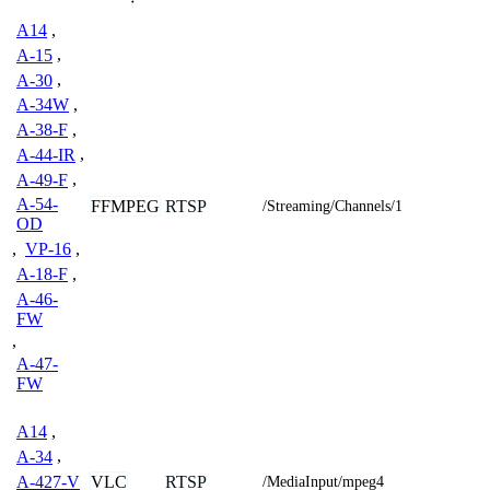
A14
,
A-15
,
A-30
,
A-34W
,
A-38-F
,
A-44-IR
,
A-49-F
,
A-54-
FFMPEG
RTSP
/Streaming/Channels/1
OD
,
VP-16
,
A-18-F
,
A-46-
FW
,
A-47-
FW
A14
,
A-34
,
A-427-V
VLC
RTSP
/MediaInput/mpeg4