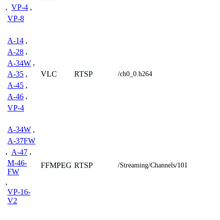
,
VP-4
,
VP-8
A-14
,
A-28
,
A-34W
,
VLC
RTSP
A-35
,
/ch0_0.h264
A-45
,
A-46
,
VP-4
A-34W
,
A-37FW
,
A-47
,
M-46-
FFMPEG
RTSP
/Streaming/Channels/101
FW
,
VP-16-
V2