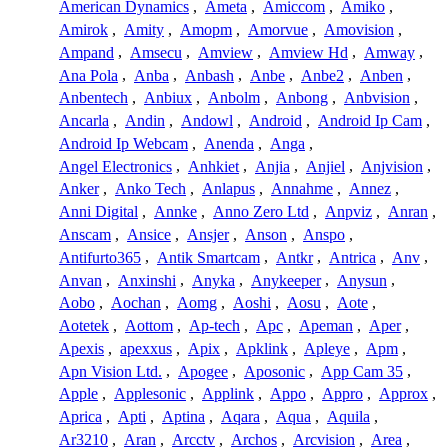
American Dynamics
,
Ameta
,
Amiccom
,
Amiko
,
Amirok
,
Amity
,
Amopm
,
Amorvue
,
Amovision
,
Ampand
,
Amsecu
,
Amview
,
Amview Hd
,
Amway
,
Ana Pola
,
Anba
,
Anbash
,
Anbe
,
Anbe2
,
Anben
,
Anbentech
,
Anbiux
,
Anbolm
,
Anbong
,
Anbvision
,
Ancarla
,
Andin
,
Andowl
,
Android
,
Android Ip Cam
,
Android Ip Webcam
,
Anenda
,
Anga
,
Angel Electronics
,
Anhkiet
,
Anjia
,
Anjiel
,
Anjvision
,
Anker
,
Anko Tech
,
Anlapus
,
Annahme
,
Annez
,
Anni Digital
,
Annke
,
Anno Zero Ltd
,
Anpviz
,
Anran
,
Anscam
,
Ansice
,
Ansjer
,
Anson
,
Anspo
,
Antifurto365
,
Antik Smartcam
,
Antkr
,
Antrica
,
Anv
,
Anvan
,
Anxinshi
,
Anyka
,
Anykeeper
,
Anysun
,
Aobo
,
Aochan
,
Aomg
,
Aoshi
,
Aosu
,
Aote
,
Aotetek
,
Aottom
,
Ap-tech
,
Apc
,
Apeman
,
Aper
,
Apexis
,
apexxus
,
Apix
,
Apklink
,
Apleye
,
Apm
,
Apn Vision Ltd.
,
Apogee
,
Aposonic
,
App Cam 35
,
Apple
,
Applesonic
,
Applink
,
Appo
,
Appro
,
Approx
,
Aprica
,
Apti
,
Aptina
,
Aqara
,
Aqua
,
Aquila
,
Ar3210
,
Aran
,
Arcctv
,
Archos
,
Arcvision
,
Area
,