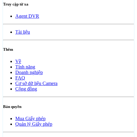
Truy cập từ xa
Agent DVR
Tài liệu
Thêm
Về
Tính năng
Doanh nghiệp
FAQ
Cơ sở dữ liệu Camera
Cộng đồng
Bản quyền
Mua Giấy phép
Quản lý Giấy phép