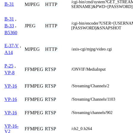
/cgi-bin/cmd/system?GET_STRE
B-31
MJPEG
HTTP
SERNAME]&PWD=[PASSWORD]
B-31
,
/cgi-bin/encoder?USER=[USER
JPEG
HTTP
B-33
,
[PASSWORD]&SNAPSHOT
B5360
E-37-V
,
MJPEG
HTTP
/axis-cgi/mjpg/video.cgi
A14
P-25
,
FFMPEG
RTSP
/ONVIF/MediaInput
VP-8
FFMPEG
RTSP
VP-16
/Streaming/Channels/2
FFMPEG
RTSP
VP-16
/Streaming/Channels/1103
FFMPEG
RTSP
VP-16
/Streaming/channels/902
VP-16-
FFMPEG
RTSP
/ch2_0.h264
V2