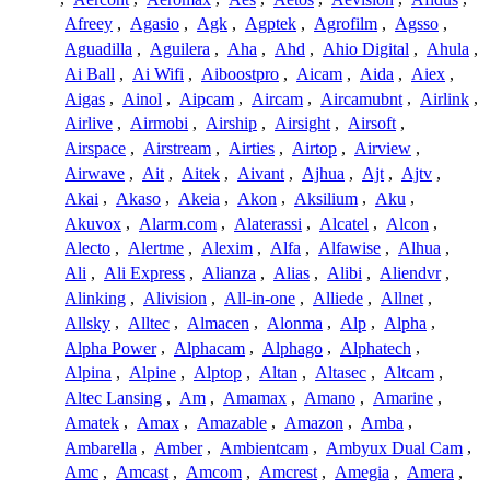
Afreey
,
Agasio
,
Agk
,
Agptek
,
Agrofilm
,
Agsso
,
Aguadilla
,
Aguilera
,
Aha
,
Ahd
,
Ahio Digital
,
Ahula
,
Ai Ball
,
Ai Wifi
,
Aiboostpro
,
Aicam
,
Aida
,
Aiex
,
Aigas
,
Ainol
,
Aipcam
,
Aircam
,
Aircamubnt
,
Airlink
,
Airlive
,
Airmobi
,
Airship
,
Airsight
,
Airsoft
,
Airspace
,
Airstream
,
Airties
,
Airtop
,
Airview
,
Airwave
,
Ait
,
Aitek
,
Aivant
,
Ajhua
,
Ajt
,
Ajtv
,
Akai
,
Akaso
,
Akeia
,
Akon
,
Aksilium
,
Aku
,
Akuvox
,
Alarm.com
,
Alaterassi
,
Alcatel
,
Alcon
,
Alecto
,
Alertme
,
Alexim
,
Alfa
,
Alfawise
,
Alhua
,
Ali
,
Ali Express
,
Alianza
,
Alias
,
Alibi
,
Aliendvr
,
Alinking
,
Alivision
,
All-in-one
,
Alliede
,
Allnet
,
Allsky
,
Alltec
,
Almacen
,
Alonma
,
Alp
,
Alpha
,
Alpha Power
,
Alphacam
,
Alphago
,
Alphatech
,
Alpina
,
Alpine
,
Alptop
,
Altan
,
Altasec
,
Altcam
,
Altec Lansing
,
Am
,
Amamax
,
Amano
,
Amarine
,
Amatek
,
Amax
,
Amazable
,
Amazon
,
Amba
,
Ambarella
,
Amber
,
Ambientcam
,
Ambyux Dual Cam
,
Amc
,
Amcast
,
Amcom
,
Amcrest
,
Amegia
,
Amera
,