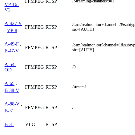
FFMPEG
RTSP
/Streaming/channels/901
VP-16-
V2
A-427-V
/cam/realmonitor?channel=2&subty
FFMPEG
RTSP
sic=[AUTH]
,
VP-8
A-49-F
,
/cam/realmonitor?channel=1&subty
FFMPEG
RTSP
sic=[AUTH]
E-47-V
A-54-
FFMPEG
RTSP
/0
OD
A-65
,
FFMPEG
RTSP
/stream1
B-38-V
A-88-V
,
FFMPEG
RTSP
/
B-31
VLC
RTSP
B-31