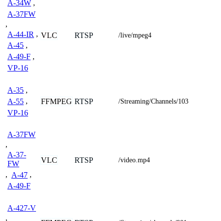
A-34W
,
A-37FW
,
A-44-IR
,
VLC
RTSP
/live/mpeg4
A-45
,
A-49-F
,
VP-16
A-35
,
FFMPEG
RTSP
A-55
,
/Streaming/Channels/103
VP-16
A-37FW
,
A-37-
VLC
RTSP
/video.mp4
FW
,
A-47
,
A-49-F
A-427-V
,