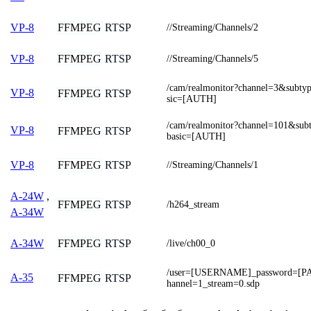
FFMPEG
RTSP
VP-8
//Streaming/Channels/2
FFMPEG
RTSP
VP-8
//Streaming/Channels/5
/cam/realmonitor?channel=3&subty
VP-8
FFMPEG
RTSP
sic=[AUTH]
/cam/realmonitor?channel=101&sub
VP-8
FFMPEG
RTSP
basic=[AUTH]
FFMPEG
RTSP
VP-8
//Streaming/Channels/1
A-24W
,
FFMPEG
RTSP
/h264_stream
A-34W
FFMPEG
RTSP
A-34W
/live/ch00_0
/user=[USERNAME]_password=[
A-35
FFMPEG
RTSP
hannel=1_stream=0.sdp