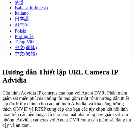
हिन्दी
Bahasa Indonesia
Italiano
日本語
한국어
Polski
Português
Tiếng Việt
中文(简体)
中文(繁體)
Hướng dẫn Thiết lập URL Camera IP
Advidia
Cấu hình Advidia IP cameras của bạn với Agent DVR. Phần mềm
giám sát miễn phí của chúng tôi bao gồm một trình hướng dẫn thiết
lập được tùy chỉnh cho các mô hình Advidia, và khả năng tương
thích ONVIF và RTSP cung cấp cho bạn các tùy chọn kết nối linh
hoạt trên các nền tảng. Dù cho bảo mật nhà riêng hay giám sát văn
phòng, Advidia cameras với Agent DVR cung cấp giám sát đáng tin
cậy và an toàn.