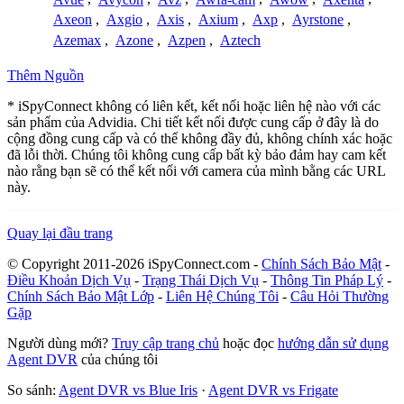
Axeon
,
Axgio
,
Axis
,
Axium
,
Axp
,
Ayrstone
,
Azemax
,
Azone
,
Azpen
,
Aztech
Thêm Nguồn
* iSpyConnect không có liên kết, kết nối hoặc liên hệ nào với các
sản phẩm của Advidia. Chi tiết kết nối được cung cấp ở đây là do
cộng đồng cung cấp và có thể không đầy đủ, không chính xác hoặc
đã lỗi thời. Chúng tôi không cung cấp bất kỳ bảo đảm hay cam kết
nào rằng bạn sẽ có thể kết nối với camera của mình bằng các URL
này.
Quay lại đầu trang
© Copyright 2011-2026 iSpyConnect.com -
Chính Sách Bảo Mật
-
Điều Khoản Dịch Vụ
-
Trạng Thái Dịch Vụ
-
Thông Tin Pháp Lý
-
Chính Sách Bảo Mật Lớp
-
Liên Hệ Chúng Tôi
-
Câu Hỏi Thường
Gặp
Người dùng mới?
Truy cập trang chủ
hoặc đọc
hướng dẫn sử dụng
Agent DVR
của chúng tôi
So sánh:
Agent DVR vs Blue Iris
·
Agent DVR vs Frigate