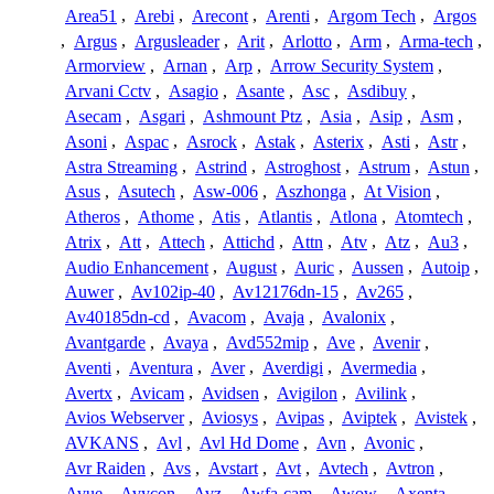
Area51
,
Arebi
,
Arecont
,
Arenti
,
Argom Tech
,
Argos
,
Argus
,
Argusleader
,
Arit
,
Arlotto
,
Arm
,
Arma-tech
,
Armorview
,
Arnan
,
Arp
,
Arrow Security System
,
Arvani Cctv
,
Asagio
,
Asante
,
Asc
,
Asdibuy
,
Asecam
,
Asgari
,
Ashmount Ptz
,
Asia
,
Asip
,
Asm
,
Asoni
,
Aspac
,
Asrock
,
Astak
,
Asterix
,
Asti
,
Astr
,
Astra Streaming
,
Astrind
,
Astroghost
,
Astrum
,
Astun
,
Asus
,
Asutech
,
Asw-006
,
Aszhonga
,
At Vision
,
Atheros
,
Athome
,
Atis
,
Atlantis
,
Atlona
,
Atomtech
,
Atrix
,
Att
,
Attech
,
Attichd
,
Attn
,
Atv
,
Atz
,
Au3
,
Audio Enhancement
,
August
,
Auric
,
Aussen
,
Autoip
,
Auwer
,
Av102ip-40
,
Av12176dn-15
,
Av265
,
Av40185dn-cd
,
Avacom
,
Avaja
,
Avalonix
,
Avantgarde
,
Avaya
,
Avd552mip
,
Ave
,
Avenir
,
Aventi
,
Aventura
,
Aver
,
Averdigi
,
Avermedia
,
Avertx
,
Avicam
,
Avidsen
,
Avigilon
,
Avilink
,
Avios Webserver
,
Aviosys
,
Avipas
,
Aviptek
,
Avistek
,
AVKANS
,
Avl
,
Avl Hd Dome
,
Avn
,
Avonic
,
Avr Raiden
,
Avs
,
Avstart
,
Avt
,
Avtech
,
Avtron
,
Avue
,
Avycon
,
Avz
,
Awfa-cam
,
Awow
,
Axenta
,