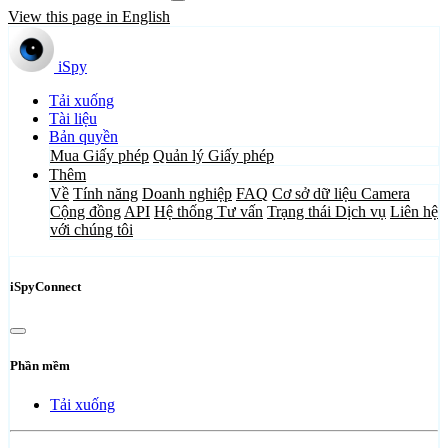
View this page in English
iSpy
Tải xuống
Tài liệu
Bản quyền
Mua Giấy phép
Quản lý Giấy phép
Thêm
Về
Tính năng
Doanh nghiệp
FAQ
Cơ sở dữ liệu Camera
Cộng đồng
API
Hệ thống Tư vấn
Trạng thái Dịch vụ
Liên hệ
với chúng tôi
iSpyConnect
Phần mềm
Tải xuống