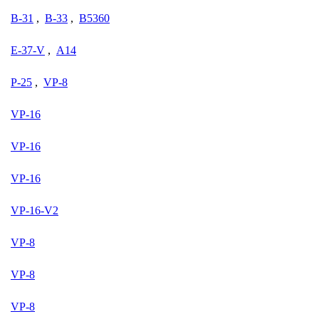
B-31
,
B-33
,
B5360
E-37-V
,
A14
P-25
,
VP-8
VP-16
VP-16
VP-16
VP-16-V2
VP-8
VP-8
VP-8