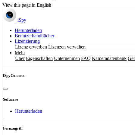
View this page in English
iSpy
Herunterladen
Benutzerhandbücher
Lizenzierung
Lizenz erwerben
Lizenzen verwalten
Mehr
Über
Eigenschaften
Unternehmen
FAQ
Kameradatenbank
Gem
iSpyConnect
Software
Herunterladen
Fernzugriff