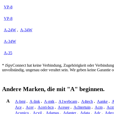
VP-8
VP-8
A-24W
,
A-34W
A-34W
A-35
* iSpyConnect hat keine Verbindung, Zugehörigkeit oder Verbindung
unvollständig, ungenau oder veraltet sein. Wir geben keine Garantie
Andere Marken, die mit "A" beginnen.
A
A-bmi
,
A-link
,
A-mtk
,
A1webcam
,
A4tech
,
Aanke
,
A
Ace
,
Acer
,
Aceri-bcn
,
Acesee
,
Achtertuin
,
Acm
,
Acm
Acunico
,
Acvil
,
Adamas
,
Adapter
,
Adata
,
Adc
,
Adec