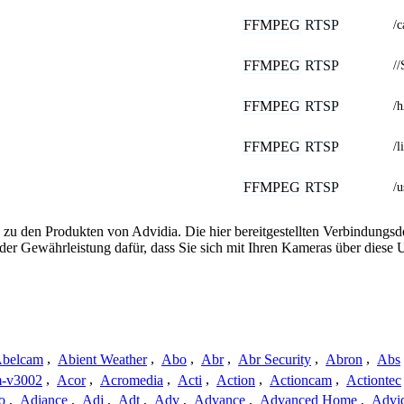
FFMPEG
RTSP
/
FFMPEG
RTSP
//
FFMPEG
RTSP
/
FFMPEG
RTSP
/l
FFMPEG
RTSP
/
 zu den Produkten von Advidia. Die hier bereitgestellten Verbindung
 oder Gewährleistung dafür, dass Sie sich mit Ihren Kameras über dies
belcam
,
Abient Weather
,
Abo
,
Abr
,
Abr Security
,
Abron
,
Abs
-v3002
,
Acor
,
Acromedia
,
Acti
,
Action
,
Actioncam
,
Actiontec
o
,
Adiance
,
Adj
,
Adt
,
Adv
,
Advance
,
Advanced Home
,
Advi