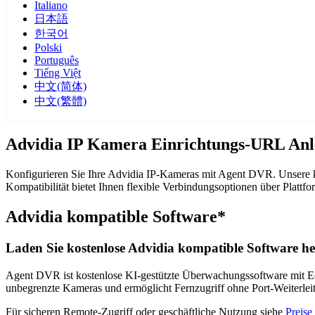
Italiano
日本語
한국어
Polski
Português
Tiếng Việt
中文(简体)
中文(繁體)
Advidia IP Kamera Einrichtungs-URL Anl
Konfigurieren Sie Ihre Advidia IP-Kameras mit Agent DVR. Unsere k
Kompatibilität bietet Ihnen flexible Verbindungsoptionen über Pla
Advidia kompatible Software*
Laden Sie kostenlose Advidia kompatible Software he
Agent DVR ist kostenlose KI-gestützte Überwachungssoftware mit Ech
unbegrenzte Kameras und ermöglicht Fernzugriff ohne Port-Weiterle
Für sicheren Remote-Zugriff oder geschäftliche Nutzung siehe
Preise