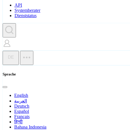
API
Systemberater
Dienststatus
DE
Sprache
English
العربية
Deutsch
Español
Français
हिन्दी
Bahasa Indonesia