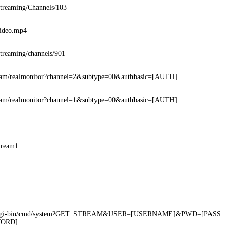
Streaming/Channels/103
video.mp4
Streaming/channels/901
cam/realmonitor?channel=2&subtype=00&authbasic=[AUTH]
cam/realmonitor?channel=1&subtype=00&authbasic=[AUTH]
tream1
cgi-bin/cmd/system?GET_STREAM&USER=[USERNAME]&PWD=[PASS
ORD]