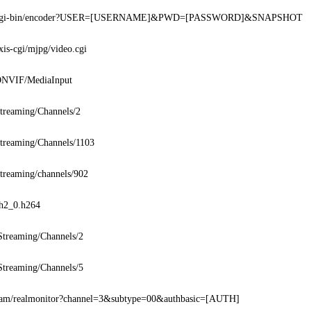
cgi-bin/encoder?USER=[USERNAME]&PWD=[PASSWORD]&SNAPSHOT
xis-cgi/mjpg/video.cgi
ONVIF/MediaInput
Streaming/Channels/2
Streaming/Channels/1103
Streaming/channels/902
ch2_0.h264
Streaming/Channels/2
Streaming/Channels/5
cam/realmonitor?channel=3&subtype=00&authbasic=[AUTH]