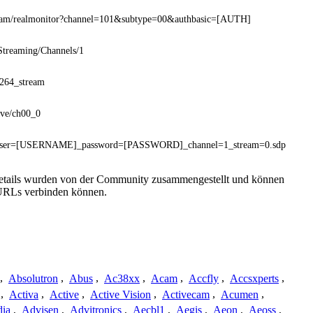
cam/realmonitor?channel=101&subtype=00&authbasic=[AUTH]
Streaming/Channels/1
h264_stream
ive/ch00_0
user=[USERNAME]_password=[PASSWORD]_channel=1_stream=0.sdp
sdetails wurden von der Community zusammengestellt und können
e URLs verbinden können.
,
Absolutron
,
Abus
,
Ac38xx
,
Acam
,
Accfly
,
Accsxperts
,
,
Activa
,
Active
,
Active Vision
,
Activecam
,
Acumen
,
dia
,
Advisen
,
Advitronics
,
Aecbl1
,
Aegis
,
Aeon
,
Aeoss
,