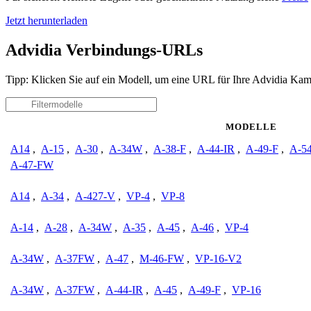
Jetzt herunterladen
Advidia Verbindungs-URLs
Tipp: Klicken Sie auf ein Modell, um eine URL für Ihre Advidia Kam
MODELLE
A14
,
A-15
,
A-30
,
A-34W
,
A-38-F
,
A-44-IR
,
A-49-F
,
A-5
A-47-FW
A14
,
A-34
,
A-427-V
,
VP-4
,
VP-8
A-14
,
A-28
,
A-34W
,
A-35
,
A-45
,
A-46
,
VP-4
A-34W
,
A-37FW
,
A-47
,
M-46-FW
,
VP-16-V2
A-34W
,
A-37FW
,
A-44-IR
,
A-45
,
A-49-F
,
VP-16