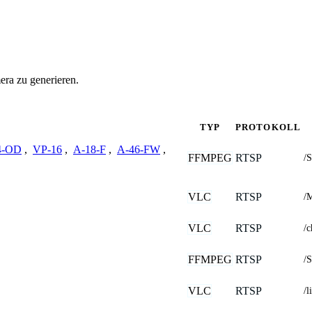
era zu generieren.
TYP
PROTOKOLL
4-OD
,
VP-16
,
A-18-F
,
A-46-FW
,
FFMPEG
RTSP
/
VLC
RTSP
/
VLC
RTSP
/
FFMPEG
RTSP
/
VLC
RTSP
/