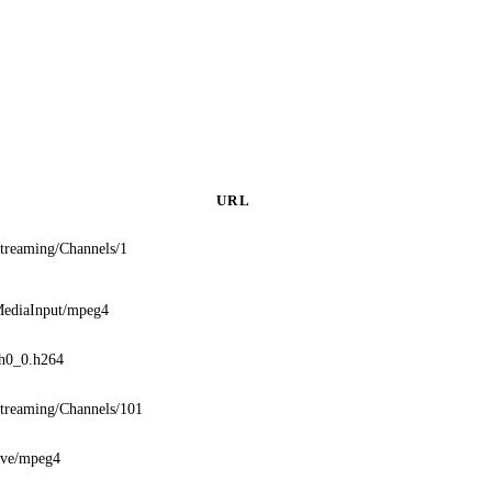
URL
Streaming/Channels/1
MediaInput/mpeg4
ch0_0.h264
Streaming/Channels/101
live/mpeg4