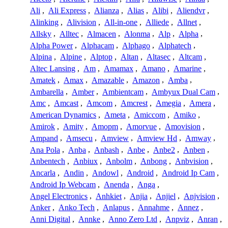
Ali
,
Ali Express
,
Alianza
,
Alias
,
Alibi
,
Aliendvr
,
Alinking
,
Alivision
,
All-in-one
,
Alliede
,
Allnet
,
Allsky
,
Alltec
,
Almacen
,
Alonma
,
Alp
,
Alpha
,
Alpha Power
,
Alphacam
,
Alphago
,
Alphatech
,
Alpina
,
Alpine
,
Alptop
,
Altan
,
Altasec
,
Altcam
,
Altec Lansing
,
Am
,
Amamax
,
Amano
,
Amarine
,
Amatek
,
Amax
,
Amazable
,
Amazon
,
Amba
,
Ambarella
,
Amber
,
Ambientcam
,
Ambyux Dual Cam
,
Amc
,
Amcast
,
Amcom
,
Amcrest
,
Amegia
,
Amera
,
American Dynamics
,
Ameta
,
Amiccom
,
Amiko
,
Amirok
,
Amity
,
Amopm
,
Amorvue
,
Amovision
,
Ampand
,
Amsecu
,
Amview
,
Amview Hd
,
Amway
,
Ana Pola
,
Anba
,
Anbash
,
Anbe
,
Anbe2
,
Anben
,
Anbentech
,
Anbiux
,
Anbolm
,
Anbong
,
Anbvision
,
Ancarla
,
Andin
,
Andowl
,
Android
,
Android Ip Cam
,
Android Ip Webcam
,
Anenda
,
Anga
,
Angel Electronics
,
Anhkiet
,
Anjia
,
Anjiel
,
Anjvision
,
Anker
,
Anko Tech
,
Anlapus
,
Annahme
,
Annez
,
Anni Digital
,
Annke
,
Anno Zero Ltd
,
Anpviz
,
Anran
,