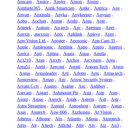
Anscam
,
Ansice
,
Ansjer
,
Anson
,
Anspo
,
Antifurto365
,
Antik Smartcam
,
Antkr
,
Antrica
,
Anv
,
Anvan
,
Anxinshi
,
Anyka
,
Anykeeper
,
Anysun
,
Aobo
,
Aochan
,
Aomg
,
Aoshi
,
Aosu
,
Aote
,
Aotetek
,
Aottom
,
Ap-tech
,
Apc
,
Apeman
,
Aper
,
Apexis
,
apexxus
,
Apix
,
Apklink
,
Apleye
,
Apm
,
Apn Vision Ltd.
,
Apogee
,
Aposonic
,
App Cam 35
,
Apple
,
Applesonic
,
Applink
,
Appo
,
Appro
,
Approx
,
Aprica
,
Apti
,
Aptina
,
Aqara
,
Aqua
,
Aquila
,
Ar3210
,
Aran
,
Arcctv
,
Archos
,
Arcvision
,
Area
,
Area51
,
Arebi
,
Arecont
,
Arenti
,
Argom Tech
,
Argos
,
Argus
,
Argusleader
,
Arit
,
Arlotto
,
Arm
,
Arma-tech
,
Armorview
,
Arnan
,
Arp
,
Arrow Security System
,
Arvani Cctv
,
Asagio
,
Asante
,
Asc
,
Asdibuy
,
Asecam
,
Asgari
,
Ashmount Ptz
,
Asia
,
Asip
,
Asm
,
Asoni
,
Aspac
,
Asrock
,
Astak
,
Asterix
,
Asti
,
Astr
,
Astra Streaming
,
Astrind
,
Astroghost
,
Astrum
,
Astun
,
Asus
,
Asutech
,
Asw-006
,
Aszhonga
,
At Vision
,
Atheros
,
Athome
,
Atis
,
Atlantis
,
Atlona
,
Atomtech
,
Atrix
,
Att
,
Attech
,
Attichd
,
Attn
,
Atv
,
Atz
,
Au3
,