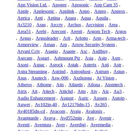
Apn Vision Ltd.
,
Apogee
,
Aposonic
,
App Cam 35
,
Apple
,
Applesonic
,
Applink
,
Appo
,
Appro
,
Approx
,
Aprica
,
Apti
,
Aptina
,
Aqara
,
Aqua
,
Aquila
,
Ar3210
,
Aran
,
Arcctv
,
Archos
,
Arcvision
,
Area
,
Area51
,
Arebi
,
Arecont
,
Arenti
,
Argom Tech
,
Argos
,
Argus
,
Argusleader
,
Arit
,
Arlotto
,
Arm
,
Arma-tech
,
Armorview
,
Arnan
,
Arp
,
Arrow Security System
,
Arvani Cctv
,
Asagio
,
Asante
,
Asc
,
Asdibuy
,
Asecam
,
Asgari
,
Ashmount Ptz
,
Asia
,
Asip
,
Asm
,
Asoni
,
Aspac
,
Asrock
,
Astak
,
Asterix
,
Asti
,
Astr
,
Astra Streaming
,
Astrind
,
Astroghost
,
Astrum
,
Astun
,
Asus
,
Asutech
,
Asw-006
,
Aszhonga
,
At Vision
,
Atheros
,
Athome
,
Atis
,
Atlantis
,
Atlona
,
Atomtech
,
Atrix
,
Att
,
Attech
,
Attichd
,
Attn
,
Atv
,
Atz
,
Au3
,
Audio Enhancement
,
August
,
Auric
,
Aussen
,
Autoip
,
Auwer
,
Av102ip-40
,
Av12176dn-15
,
Av265
,
Av40185dn-cd
,
Avacom
,
Avaja
,
Avalonix
,
Avantgarde
,
Avaya
,
Avd552mip
,
Ave
,
Avenir
,
Aventi
,
Aventura
,
Aver
,
Averdigi
,
Avermedia
,