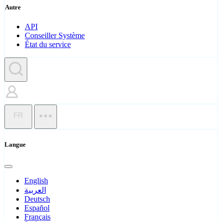
Autre
API
Conseiller Système
État du service
FR
Langue
English
العربية
Deutsch
Español
Français