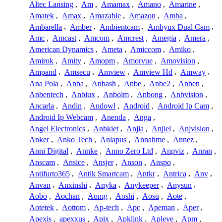
Altec Lansing
,
Am
,
Amamax
,
Amano
,
Amarine
,
Amatek
,
Amax
,
Amazable
,
Amazon
,
Amba
,
Ambarella
,
Amber
,
Ambientcam
,
Ambyux Dual Cam
,
Amc
,
Amcast
,
Amcom
,
Amcrest
,
Amegia
,
Amera
,
American Dynamics
,
Ameta
,
Amiccom
,
Amiko
,
Amirok
,
Amity
,
Amopm
,
Amorvue
,
Amovision
,
Ampand
,
Amsecu
,
Amview
,
Amview Hd
,
Amway
,
Ana Pola
,
Anba
,
Anbash
,
Anbe
,
Anbe2
,
Anben
,
Anbentech
,
Anbiux
,
Anbolm
,
Anbong
,
Anbvision
,
Ancarla
,
Andin
,
Andowl
,
Android
,
Android Ip Cam
,
Android Ip Webcam
,
Anenda
,
Anga
,
Angel Electronics
,
Anhkiet
,
Anjia
,
Anjiel
,
Anjvision
,
Anker
,
Anko Tech
,
Anlapus
,
Annahme
,
Annez
,
Anni Digital
,
Annke
,
Anno Zero Ltd
,
Anpviz
,
Anran
,
Anscam
,
Ansice
,
Ansjer
,
Anson
,
Anspo
,
Antifurto365
,
Antik Smartcam
,
Antkr
,
Antrica
,
Anv
,
Anvan
,
Anxinshi
,
Anyka
,
Anykeeper
,
Anysun
,
Aobo
,
Aochan
,
Aomg
,
Aoshi
,
Aosu
,
Aote
,
Aotetek
,
Aottom
,
Ap-tech
,
Apc
,
Apeman
,
Aper
,
Apexis
,
apexxus
,
Apix
,
Apklink
,
Apleye
,
Apm
,