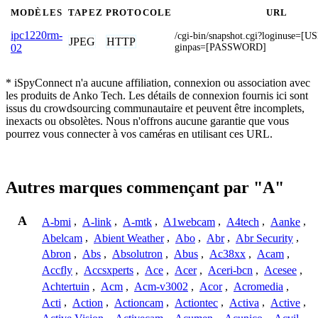
MODÈLES
TAPEZ
PROTOCOLE
URL
ipc1220rm-
/cgi-bin/snapshot.cgi?loginuse
JPEG
HTTP
ginpas=[PASSWORD]
02
* iSpyConnect n'a aucune affiliation, connexion ou association avec
les produits de Anko Tech. Les détails de connexion fournis ici sont
issus du crowdsourcing communautaire et peuvent être incomplets,
inexacts ou obsolètes. Nous n'offrons aucune garantie que vous
pourrez vous connecter à vos caméras en utilisant ces URL.
Autres marques commençant par "A"
A
A-bmi
,
A-link
,
A-mtk
,
A1webcam
,
A4tech
,
Aanke
,
Abelcam
,
Abient Weather
,
Abo
,
Abr
,
Abr Security
,
Abron
,
Abs
,
Absolutron
,
Abus
,
Ac38xx
,
Acam
,
Accfly
,
Accsxperts
,
Ace
,
Acer
,
Aceri-bcn
,
Acesee
,
Achtertuin
,
Acm
,
Acm-v3002
,
Acor
,
Acromedia
,
Acti
,
Action
,
Actioncam
,
Actiontec
,
Activa
,
Active
,