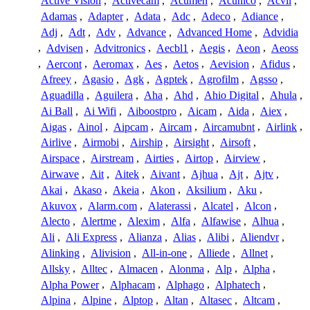
Active Vision
,
Activecam
,
Acumen
,
Acunico
,
Acvil
,
Adamas
,
Adapter
,
Adata
,
Adc
,
Adeco
,
Adiance
,
Adj
,
Adt
,
Adv
,
Advance
,
Advanced Home
,
Advidia
,
Advisen
,
Advitronics
,
Aecbl1
,
Aegis
,
Aeon
,
Aeoss
,
Aercont
,
Aeromax
,
Aes
,
Aetos
,
Aevision
,
Afidus
,
Afreey
,
Agasio
,
Agk
,
Agptek
,
Agrofilm
,
Agsso
,
Aguadilla
,
Aguilera
,
Aha
,
Ahd
,
Ahio Digital
,
Ahula
,
Ai Ball
,
Ai Wifi
,
Aiboostpro
,
Aicam
,
Aida
,
Aiex
,
Aigas
,
Ainol
,
Aipcam
,
Aircam
,
Aircamubnt
,
Airlink
,
Airlive
,
Airmobi
,
Airship
,
Airsight
,
Airsoft
,
Airspace
,
Airstream
,
Airties
,
Airtop
,
Airview
,
Airwave
,
Ait
,
Aitek
,
Aivant
,
Ajhua
,
Ajt
,
Ajtv
,
Akai
,
Akaso
,
Akeia
,
Akon
,
Aksilium
,
Aku
,
Akuvox
,
Alarm.com
,
Alaterassi
,
Alcatel
,
Alcon
,
Alecto
,
Alertme
,
Alexim
,
Alfa
,
Alfawise
,
Alhua
,
Ali
,
Ali Express
,
Alianza
,
Alias
,
Alibi
,
Aliendvr
,
Alinking
,
Alivision
,
All-in-one
,
Alliede
,
Allnet
,
Allsky
,
Alltec
,
Almacen
,
Alonma
,
Alp
,
Alpha
,
Alpha Power
,
Alphacam
,
Alphago
,
Alphatech
,
Alpina
,
Alpine
,
Alptop
,
Altan
,
Altasec
,
Altcam
,