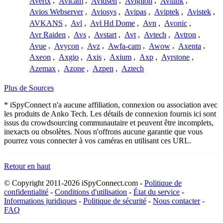
Avertx
,
Avicam
,
Avidsen
,
Avigilon
,
Avilink
,
Avios Webserver
,
Aviosys
,
Avipas
,
Aviptek
,
Avistek
,
AVKANS
,
Avl
,
Avl Hd Dome
,
Avn
,
Avonic
,
Avr Raiden
,
Avs
,
Avstart
,
Avt
,
Avtech
,
Avtron
,
Avue
,
Avycon
,
Avz
,
Awfa-cam
,
Awow
,
Axenta
,
Axeon
,
Axgio
,
Axis
,
Axium
,
Axp
,
Ayrstone
,
Azemax
,
Azone
,
Azpen
,
Aztech
Plus de Sources
* iSpyConnect n'a aucune affiliation, connexion ou association avec
les produits de Anko Tech. Les détails de connexion fournis ici sont
issus du crowdsourcing communautaire et peuvent être incomplets,
inexacts ou obsolètes. Nous n'offrons aucune garantie que vous
pourrez vous connecter à vos caméras en utilisant ces URL.
Retour en haut
© Copyright 2011-2026 iSpyConnect.com -
Politique de
confidentialité
-
Conditions d'utilisation
-
État du service
-
Informations juridiques
-
Politique de sécurité
-
Nous contacter
-
FAQ