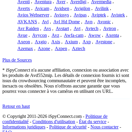
Aventi
,
Aventura
,
Aver
,
Averdigi
,
Avermedia
,
Avertx
,
Avicam
,
Avidsen
,
Avigilon
,
Avilink
,
Avios Webserver
,
Aviosys
,
Avipas
,
Aviptek
,
Avistek
,
AVKANS
,
Avl
,
Avl Hd Dome
,
Avn
,
Avonic
,
Avr Raiden
,
Avs
,
Avstart
,
Avt
,
Avtech
,
Avtron
,
Avue
,
Avycon
,
Avz
,
Awfa-cam
,
Awow
,
Axenta
,
Axeon
,
Axgio
,
Axis
,
Axium
,
Axp
,
Ayrstone
,
Azemax
,
Azone
,
Azpen
,
Aztech
Plus de Sources
* iSpyConnect n'a aucune affiliation, connexion ou association avec
les produits de Avd552mip. Les détails de connexion fournis ici sont
issus du crowdsourcing communautaire et peuvent être incomplets,
inexacts ou obsolètes. Nous n'offrons aucune garantie que vous
pourrez vous connecter à vos caméras en utilisant ces URL.
Retour en haut
© Copyright 2011-2026 iSpyConnect.com -
Politique de
confidentialité
-
Conditions d'utilisation
-
État du service
-
Informations juridiques
-
Politique de sécurité
-
Nous contacter
-