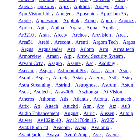
Apexis
,
apexxus
,
Apix
,
Apklink
,
Apleye
,
Apm
,
Apn Vision Ltd.
,
Apogee
,
Aposonic
,
App Cam 35
,
Apple
,
Applesonic
,
Applink
,
Appo
,
Appro
,
Approx
,
Aprica
,
Apti
,
Aptina
,
Aqara
,
Aqua
,
Aquila
,
Ar3210
,
Aran
,
Arcctv
,
Archos
,
Arcvision
,
Area
,
Area51
,
Arebi
,
Arecont
,
Arenti
,
Argom Tech
,
Argos
,
Argus
,
Argusleader
,
Arit
,
Arlotto
,
Arm
,
Arma-tech
,
Armorview
,
Arnan
,
Arp
,
Arrow Security System
,
Arvani Cctv
,
Asagio
,
Asante
,
Asc
,
Asdibuy
,
Asecam
,
Asgari
,
Ashmount Ptz
,
Asia
,
Asip
,
Asm
,
Asoni
,
Aspac
,
Asrock
,
Astak
,
Asterix
,
Asti
,
Astr
,
Astra Streaming
,
Astrind
,
Astroghost
,
Astrum
,
Astun
,
Asus
,
Asutech
,
Asw-006
,
Aszhonga
,
At Vision
,
Atheros
,
Athome
,
Atis
,
Atlantis
,
Atlona
,
Atomtech
,
Atrix
,
Att
,
Attech
,
Attichd
,
Attn
,
Atv
,
Atz
,
Au3
,
Audio Enhancement
,
August
,
Auric
,
Aussen
,
Autoip
,
Auwer
,
Av102ip-40
,
Av12176dn-15
,
Av265
,
Av40185dn-cd
,
Avacom
,
Avaja
,
Avalonix
,
Avantgarde
,
Avaya
,
Avd552mip
,
Ave
,
Avenir
,