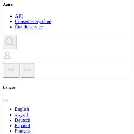
Autre
API
Conseiller Système
État du service
FR
Langue
English
العربية
Deutsch
Español
Français