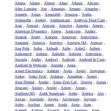
Alpina
,
Alpine
,
Alptop
,
Altan
,
Altasec
,
Altcam
,
Altec Lansing
,
Am
,
Amamax
,
Amano
,
Amarine
,
Amatek
,
Amax
,
Amazable
,
Amazon
,
Amba
,
Ambarella
,
Amber
,
Ambientcam
,
Ambyux Dual Cam
,
Amc
,
Amcast
,
Amcom
,
Amcrest
,
Amegia
,
Amera
,
American Dynamics
,
Ameta
,
Amiccom
,
Amiko
,
Amirok
,
Amity
,
Amopm
,
Amorvue
,
Amovision
,
Ampand
,
Amsecu
,
Amview
,
Amview Hd
,
Amway
,
Ana Pola
,
Anba
,
Anbash
,
Anbe
,
Anbe2
,
Anben
,
Anbentech
,
Anbiux
,
Anbolm
,
Anbong
,
Anbvision
,
Ancarla
,
Andin
,
Andowl
,
Android
,
Android Ip Cam
,
Android Ip Webcam
,
Anenda
,
Anga
,
Angel Electronics
,
Anhkiet
,
Anjia
,
Anjiel
,
Anjvision
,
Anker
,
Anko Tech
,
Anlapus
,
Annahme
,
Annez
,
Anni Digital
,
Annke
,
Anno Zero Ltd
,
Anpviz
,
Anran
,
Anscam
,
Ansice
,
Ansjer
,
Anson
,
Anspo
,
Antifurto365
,
Antik Smartcam
,
Antkr
,
Antrica
,
Anv
,
Anvan
,
Anxinshi
,
Anyka
,
Anykeeper
,
Anysun
,
Aobo
,
Aochan
,
Aomg
,
Aoshi
,
Aosu
,
Aote
,
Aotetek
,
Aottom
,
Ap-tech
,
Apc
,
Apeman
,
Aper
,