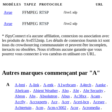
MODÈLES
TAPEZ
PROTOCOLE
URL
FFMPEG
RTSP
Avue
/live1.sdp
FFMPEG
RTSP
Avue
/live2.sdp
* iSpyConnect n'a aucune affiliation, connexion ou association avec
les produits de Avd552mip. Les détails de connexion fournis ici sont
issus du crowdsourcing communautaire et peuvent être incomplets,
inexacts ou obsolètes. Nous n'offrons aucune garantie que vous
pourrez vous connecter à vos caméras en utilisant ces URL.
Autres marques commençant par "A"
A
A-bmi
,
A-link
,
A-mtk
,
A1webcam
,
A4tech
,
Aanke
,
Abelcam
,
Abient Weather
,
Abo
,
Abr
,
Abr Security
,
Abron
,
Abs
,
Absolutron
,
Abus
,
Ac38xx
,
Acam
,
Accfly
,
Accsxperts
,
Ace
,
Acer
,
Aceri-bcn
,
Acesee
,
Achtertuin
,
Acm
,
Acm-v3002
,
Acor
,
Acromedia
,