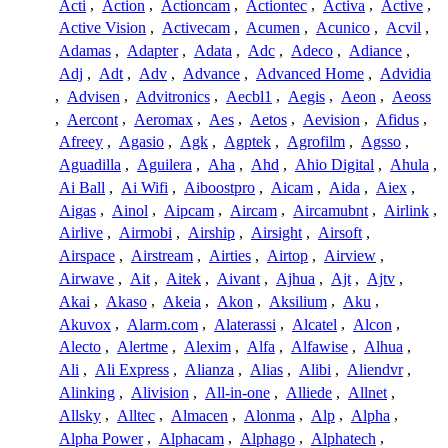
Acti
,
Action
,
Actioncam
,
Actiontec
,
Activa
,
Active
,
Active Vision
,
Activecam
,
Acumen
,
Acunico
,
Acvil
,
Adamas
,
Adapter
,
Adata
,
Adc
,
Adeco
,
Adiance
,
Adj
,
Adt
,
Adv
,
Advance
,
Advanced Home
,
Advidia
,
Advisen
,
Advitronics
,
Aecbl1
,
Aegis
,
Aeon
,
Aeoss
,
Aercont
,
Aeromax
,
Aes
,
Aetos
,
Aevision
,
Afidus
,
Afreey
,
Agasio
,
Agk
,
Agptek
,
Agrofilm
,
Agsso
,
Aguadilla
,
Aguilera
,
Aha
,
Ahd
,
Ahio Digital
,
Ahula
,
Ai Ball
,
Ai Wifi
,
Aiboostpro
,
Aicam
,
Aida
,
Aiex
,
Aigas
,
Ainol
,
Aipcam
,
Aircam
,
Aircamubnt
,
Airlink
,
Airlive
,
Airmobi
,
Airship
,
Airsight
,
Airsoft
,
Airspace
,
Airstream
,
Airties
,
Airtop
,
Airview
,
Airwave
,
Ait
,
Aitek
,
Aivant
,
Ajhua
,
Ajt
,
Ajtv
,
Akai
,
Akaso
,
Akeia
,
Akon
,
Aksilium
,
Aku
,
Akuvox
,
Alarm.com
,
Alaterassi
,
Alcatel
,
Alcon
,
Alecto
,
Alertme
,
Alexim
,
Alfa
,
Alfawise
,
Alhua
,
Ali
,
Ali Express
,
Alianza
,
Alias
,
Alibi
,
Aliendvr
,
Alinking
,
Alivision
,
All-in-one
,
Alliede
,
Allnet
,
Allsky
,
Alltec
,
Almacen
,
Alonma
,
Alp
,
Alpha
,
Alpha Power
,
Alphacam
,
Alphago
,
Alphatech
,