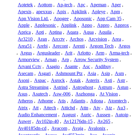
Aotetek
,
Aottom
,
Ap-tech
,
Apc
,
Apeman
,
Aper
,
Apexis
,
apexxus
,
Apix
,
Apklink
,
Apleye
,
Apm
,
Apn Vision Ltd.
,
Apogee
,
Aposonic
,
App Cam 35
,
Apple
,
Applesonic
,
Applink
,
Appo
,
Appro
,
Approx
,
Aprica
,
Apti
,
Aptina
,
Aqara
,
Aqua
,
Aquila
,
Ar3210
,
Aran
,
Arcctv
,
Archos
,
Arcvision
,
Area
,
Area51
,
Arebi
,
Arecont
,
Arenti
,
Argom Tech
,
Argos
,
Argus
,
Argusleader
,
Arit
,
Arlotto
,
Arm
,
Arma-tech
,
Armorview
,
Arnan
,
Arp
,
Arrow Security System
,
Arvani Cctv
,
Asagio
,
Asante
,
Asc
,
Asdibuy
,
Asecam
,
Asgari
,
Ashmount Ptz
,
Asia
,
Asip
,
Asm
,
Asoni
,
Aspac
,
Asrock
,
Astak
,
Asterix
,
Asti
,
Astr
,
Astra Streaming
,
Astrind
,
Astroghost
,
Astrum
,
Astun
,
Asus
,
Asutech
,
Asw-006
,
Aszhonga
,
At Vision
,
Atheros
,
Athome
,
Atis
,
Atlantis
,
Atlona
,
Atomtech
,
Atrix
,
Att
,
Attech
,
Attichd
,
Attn
,
Atv
,
Atz
,
Au3
,
Audio Enhancement
,
August
,
Auric
,
Aussen
,
Autoip
,
Auwer
,
Av102ip-40
,
Av12176dn-15
,
Av265
,
Av40185dn-cd
,
Avacom
,
Avaja
,
Avalonix
,