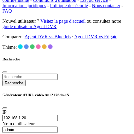
confidentialité
-
Conditions d'utilisation
-
État du service
-
Informations juridiques
-
Politique de sécurité
-
Nous contacter
-
FAQ
Nouvel utilisateur ?
Visitez la page d'accueil
ou consultez notre
guide utilisateur Agent DVR
Comparer :
Agent DVR vs Blue Iris
·
Agent DVR vs Frigate
Thème:
Recherche
Recherche
Générateur d'URL vidéo Av12176dn-15
IP
Nom d'utilisateur