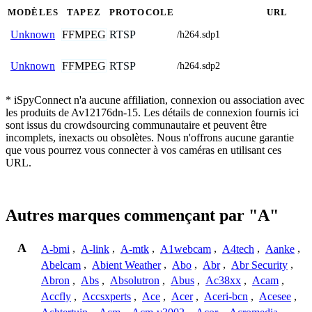
MODÈLES
TAPEZ
PROTOCOLE
URL
FFMPEG
RTSP
Unknown
/h264.sdp1
FFMPEG
RTSP
Unknown
/h264.sdp2
* iSpyConnect n'a aucune affiliation, connexion ou association avec
les produits de Av12176dn-15. Les détails de connexion fournis ici
sont issus du crowdsourcing communautaire et peuvent être
incomplets, inexacts ou obsolètes. Nous n'offrons aucune garantie
que vous pourrez vous connecter à vos caméras en utilisant ces
URL.
Autres marques commençant par "A"
A
A-bmi
,
A-link
,
A-mtk
,
A1webcam
,
A4tech
,
Aanke
,
Abelcam
,
Abient Weather
,
Abo
,
Abr
,
Abr Security
,
Abron
,
Abs
,
Absolutron
,
Abus
,
Ac38xx
,
Acam
,
Accfly
,
Accsxperts
,
Ace
,
Acer
,
Aceri-bcn
,
Acesee
,