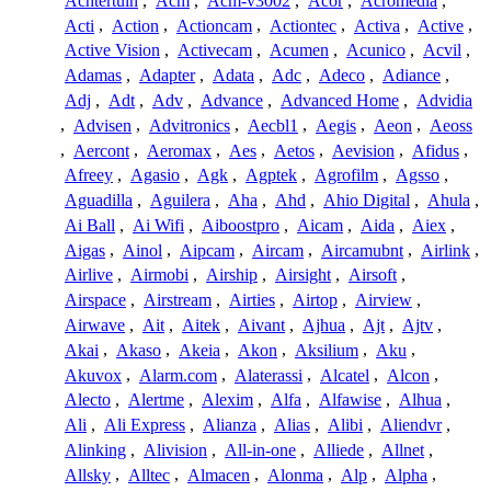
Achtertuin
,
Acm
,
Acm-v3002
,
Acor
,
Acromedia
,
Acti
,
Action
,
Actioncam
,
Actiontec
,
Activa
,
Active
,
Active Vision
,
Activecam
,
Acumen
,
Acunico
,
Acvil
,
Adamas
,
Adapter
,
Adata
,
Adc
,
Adeco
,
Adiance
,
Adj
,
Adt
,
Adv
,
Advance
,
Advanced Home
,
Advidia
,
Advisen
,
Advitronics
,
Aecbl1
,
Aegis
,
Aeon
,
Aeoss
,
Aercont
,
Aeromax
,
Aes
,
Aetos
,
Aevision
,
Afidus
,
Afreey
,
Agasio
,
Agk
,
Agptek
,
Agrofilm
,
Agsso
,
Aguadilla
,
Aguilera
,
Aha
,
Ahd
,
Ahio Digital
,
Ahula
,
Ai Ball
,
Ai Wifi
,
Aiboostpro
,
Aicam
,
Aida
,
Aiex
,
Aigas
,
Ainol
,
Aipcam
,
Aircam
,
Aircamubnt
,
Airlink
,
Airlive
,
Airmobi
,
Airship
,
Airsight
,
Airsoft
,
Airspace
,
Airstream
,
Airties
,
Airtop
,
Airview
,
Airwave
,
Ait
,
Aitek
,
Aivant
,
Ajhua
,
Ajt
,
Ajtv
,
Akai
,
Akaso
,
Akeia
,
Akon
,
Aksilium
,
Aku
,
Akuvox
,
Alarm.com
,
Alaterassi
,
Alcatel
,
Alcon
,
Alecto
,
Alertme
,
Alexim
,
Alfa
,
Alfawise
,
Alhua
,
Ali
,
Ali Express
,
Alianza
,
Alias
,
Alibi
,
Aliendvr
,
Alinking
,
Alivision
,
All-in-one
,
Alliede
,
Allnet
,
Allsky
,
Alltec
,
Almacen
,
Alonma
,
Alp
,
Alpha
,