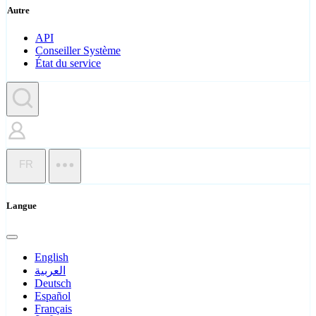
Autre
API
Conseiller Système
État du service
FR
Langue
English
العربية
Deutsch
Español
Français