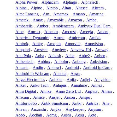
Alpha Power
,
Alphacam
,
Alphago
,
Alphatech
,
Alpina
,
Alpine
,
Alptop
,
Altan
,
Altasec
,
Altcam
,
Altec Lansing
,
Am
,
Amamax
,
Amano
,
Amarine
,
Amatek
,
Amax
,
Amazable
,
Amazon
,
Amba
,
Ambarella
,
Amber
,
Ambientcam
,
Ambyux Dual Cam
,
Amc
,
Amcast
,
Amcom
,
Amcrest
,
Amegia
,
Amera
,
American Dynamics
,
Ameta
,
Amiccom
,
Amiko
,
Amirok
,
Amity
,
Amopm
,
Amorvue
,
Amovision
,
Ampand
,
Amsecu
,
Amview
,
Amview Hd
,
Amway
,
Ana Pola
,
Anba
,
Anbash
,
Anbe
,
Anbe2
,
Anben
,
Anbentech
,
Anbiux
,
Anbolm
,
Anbong
,
Anbvision
,
Ancarla
,
Andin
,
Andowl
,
Android
,
Android Ip Cam
,
Android Ip Webcam
,
Anenda
,
Anga
,
Angel Electronics
,
Anhkiet
,
Anjia
,
Anjiel
,
Anjvision
,
Anker
,
Anko Tech
,
Anlapus
,
Annahme
,
Annez
,
Anni Digital
,
Annke
,
Anno Zero Ltd
,
Anpviz
,
Anran
,
Anscam
,
Ansice
,
Ansjer
,
Anson
,
Anspo
,
Antifurto365
,
Antik Smartcam
,
Antkr
,
Antrica
,
Anv
,
Anvan
,
Anxinshi
,
Anyka
,
Anykeeper
,
Anysun
,
Aobo
,
Aochan
,
Aomg
,
Aoshi
,
Aosu
,
Aote
,