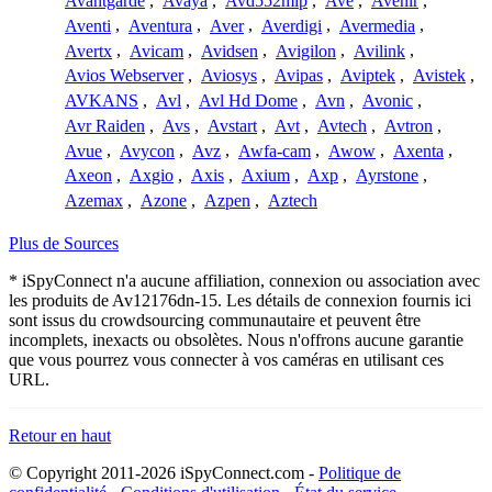
Avantgarde
,
Avaya
,
Avd552mip
,
Ave
,
Avenir
,
Aventi
,
Aventura
,
Aver
,
Averdigi
,
Avermedia
,
Avertx
,
Avicam
,
Avidsen
,
Avigilon
,
Avilink
,
Avios Webserver
,
Aviosys
,
Avipas
,
Aviptek
,
Avistek
,
AVKANS
,
Avl
,
Avl Hd Dome
,
Avn
,
Avonic
,
Avr Raiden
,
Avs
,
Avstart
,
Avt
,
Avtech
,
Avtron
,
Avue
,
Avycon
,
Avz
,
Awfa-cam
,
Awow
,
Axenta
,
Axeon
,
Axgio
,
Axis
,
Axium
,
Axp
,
Ayrstone
,
Azemax
,
Azone
,
Azpen
,
Aztech
Plus de Sources
* iSpyConnect n'a aucune affiliation, connexion ou association avec
les produits de Av12176dn-15. Les détails de connexion fournis ici
sont issus du crowdsourcing communautaire et peuvent être
incomplets, inexacts ou obsolètes. Nous n'offrons aucune garantie
que vous pourrez vous connecter à vos caméras en utilisant ces
URL.
Retour en haut
© Copyright 2011-2026 iSpyConnect.com -
Politique de