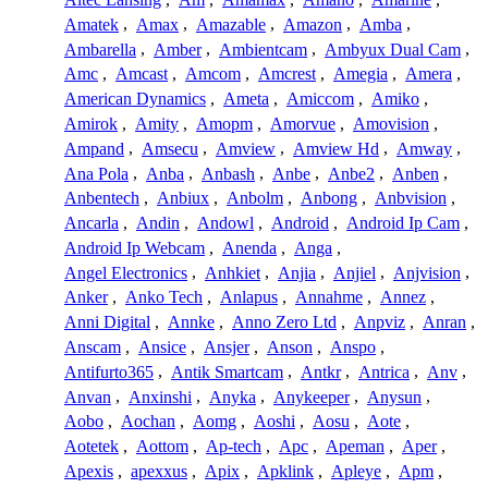
Amatek
,
Amax
,
Amazable
,
Amazon
,
Amba
,
Ambarella
,
Amber
,
Ambientcam
,
Ambyux Dual Cam
,
Amc
,
Amcast
,
Amcom
,
Amcrest
,
Amegia
,
Amera
,
American Dynamics
,
Ameta
,
Amiccom
,
Amiko
,
Amirok
,
Amity
,
Amopm
,
Amorvue
,
Amovision
,
Ampand
,
Amsecu
,
Amview
,
Amview Hd
,
Amway
,
Ana Pola
,
Anba
,
Anbash
,
Anbe
,
Anbe2
,
Anben
,
Anbentech
,
Anbiux
,
Anbolm
,
Anbong
,
Anbvision
,
Ancarla
,
Andin
,
Andowl
,
Android
,
Android Ip Cam
,
Android Ip Webcam
,
Anenda
,
Anga
,
Angel Electronics
,
Anhkiet
,
Anjia
,
Anjiel
,
Anjvision
,
Anker
,
Anko Tech
,
Anlapus
,
Annahme
,
Annez
,
Anni Digital
,
Annke
,
Anno Zero Ltd
,
Anpviz
,
Anran
,
Anscam
,
Ansice
,
Ansjer
,
Anson
,
Anspo
,
Antifurto365
,
Antik Smartcam
,
Antkr
,
Antrica
,
Anv
,
Anvan
,
Anxinshi
,
Anyka
,
Anykeeper
,
Anysun
,
Aobo
,
Aochan
,
Aomg
,
Aoshi
,
Aosu
,
Aote
,
Aotetek
,
Aottom
,
Ap-tech
,
Apc
,
Apeman
,
Aper
,
Apexis
,
apexxus
,
Apix
,
Apklink
,
Apleye
,
Apm
,