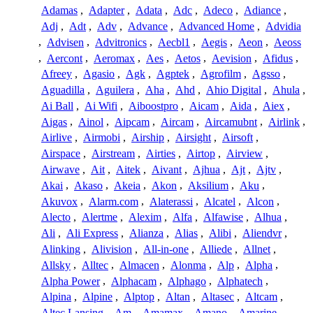
Adamas
,
Adapter
,
Adata
,
Adc
,
Adeco
,
Adiance
,
Adj
,
Adt
,
Adv
,
Advance
,
Advanced Home
,
Advidia
,
Advisen
,
Advitronics
,
Aecbl1
,
Aegis
,
Aeon
,
Aeoss
,
Aercont
,
Aeromax
,
Aes
,
Aetos
,
Aevision
,
Afidus
,
Afreey
,
Agasio
,
Agk
,
Agptek
,
Agrofilm
,
Agsso
,
Aguadilla
,
Aguilera
,
Aha
,
Ahd
,
Ahio Digital
,
Ahula
,
Ai Ball
,
Ai Wifi
,
Aiboostpro
,
Aicam
,
Aida
,
Aiex
,
Aigas
,
Ainol
,
Aipcam
,
Aircam
,
Aircamubnt
,
Airlink
,
Airlive
,
Airmobi
,
Airship
,
Airsight
,
Airsoft
,
Airspace
,
Airstream
,
Airties
,
Airtop
,
Airview
,
Airwave
,
Ait
,
Aitek
,
Aivant
,
Ajhua
,
Ajt
,
Ajtv
,
Akai
,
Akaso
,
Akeia
,
Akon
,
Aksilium
,
Aku
,
Akuvox
,
Alarm.com
,
Alaterassi
,
Alcatel
,
Alcon
,
Alecto
,
Alertme
,
Alexim
,
Alfa
,
Alfawise
,
Alhua
,
Ali
,
Ali Express
,
Alianza
,
Alias
,
Alibi
,
Aliendvr
,
Alinking
,
Alivision
,
All-in-one
,
Alliede
,
Allnet
,
Allsky
,
Alltec
,
Almacen
,
Alonma
,
Alp
,
Alpha
,
Alpha Power
,
Alphacam
,
Alphago
,
Alphatech
,
Alpina
,
Alpine
,
Alptop
,
Altan
,
Altasec
,
Altcam
,
Altec Lansing
,
Am
,
Amamax
,
Amano
,
Amarine
,