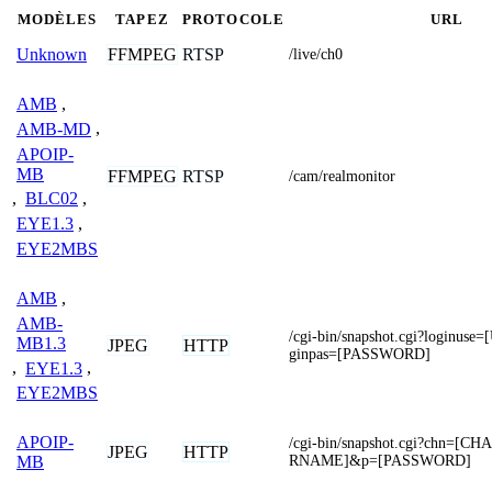
MODÈLES
TAPEZ
PROTOCOLE
URL
FFMPEG
RTSP
Unknown
/live/ch0
AMB
,
AMB-MD
,
APOIP-
MB
FFMPEG
RTSP
/cam/realmonitor
,
BLC02
,
EYE1.3
,
EYE2MBS
AMB
,
AMB-
/cgi-bin/snapshot.cgi?loginu
MB1.3
JPEG
HTTP
ginpas=[PASSWORD]
,
EYE1.3
,
EYE2MBS
APOIP-
/cgi-bin/snapshot.cgi?chn=[
JPEG
HTTP
RNAME]&p=[PASSWORD]
MB