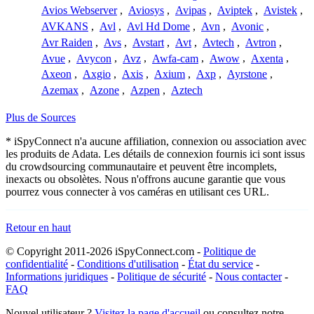
Avios Webserver
,
Aviosys
,
Avipas
,
Aviptek
,
Avistek
,
AVKANS
,
Avl
,
Avl Hd Dome
,
Avn
,
Avonic
,
Avr Raiden
,
Avs
,
Avstart
,
Avt
,
Avtech
,
Avtron
,
Avue
,
Avycon
,
Avz
,
Awfa-cam
,
Awow
,
Axenta
,
Axeon
,
Axgio
,
Axis
,
Axium
,
Axp
,
Ayrstone
,
Azemax
,
Azone
,
Azpen
,
Aztech
Plus de Sources
* iSpyConnect n'a aucune affiliation, connexion ou association avec
les produits de Adata. Les détails de connexion fournis ici sont issus
du crowdsourcing communautaire et peuvent être incomplets,
inexacts ou obsolètes. Nous n'offrons aucune garantie que vous
pourrez vous connecter à vos caméras en utilisant ces URL.
Retour en haut
© Copyright 2011-2026 iSpyConnect.com -
Politique de
confidentialité
-
Conditions d'utilisation
-
État du service
-
Informations juridiques
-
Politique de sécurité
-
Nous contacter
-
FAQ
Nouvel utilisateur ?
Visitez la page d'accueil
ou consultez notre