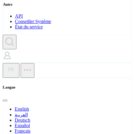
Autre
API
Conseiller Système
État du service
FR
Langue
English
العربية
Deutsch
Español
Français