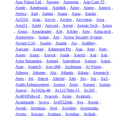
Apn Vision Ltd.
,
Apogee
,
Aposonic
,
App Cam 35
,
Apple
,
Applesonic
,
Applink
,
Appo
,
Appro
,
Approx
,
Aprica
,
Apti
,
Aptina
,
Aqara
,
Aqua
,
Aquila
,
Ar3210
,
Aran
,
Arcctv
,
Archos
,
Arcvision
,
Area
,
Area51
,
Arebi
,
Arecont
,
Arenti
,
Argom Tech
,
Argos
,
Argus
,
Argusleader
,
Arit
,
Arlotto
,
Arm
,
Arma-tech
,
Armorview
,
Arnan
,
Arp
,
Arrow Security System
,
Arvani Cctv
,
Asagio
,
Asante
,
Asc
,
Asdibuy
,
Asecam
,
Asgari
,
Ashmount Ptz
,
Asia
,
Asip
,
Asm
,
Asoni
,
Aspac
,
Asrock
,
Astak
,
Asterix
,
Asti
,
Astr
,
Astra Streaming
,
Astrind
,
Astroghost
,
Astrum
,
Astun
,
Asus
,
Asutech
,
Asw-006
,
Aszhonga
,
At Vision
,
Atheros
,
Athome
,
Atis
,
Atlantis
,
Atlona
,
Atomtech
,
Atrix
,
Att
,
Attech
,
Attichd
,
Attn
,
Atv
,
Atz
,
Au3
,
Audio Enhancement
,
August
,
Auric
,
Aussen
,
Autoip
,
Auwer
,
Av102ip-40
,
Av12176dn-15
,
Av265
,
Av40185dn-cd
,
Avacom
,
Avaja
,
Avalonix
,
Avantgarde
,
Avaya
,
Avd552mip
,
Ave
,
Avenir
,
Aventi
,
Aventura
,
Aver
,
Averdigi
,
Avermedia
,
Avertx
,
Avicam
,
Avidsen
,
Avigilon
,
Avilink
,