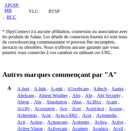
APOIP-
MB
VLC
RTSP
,
BCC
* iSpyConnect n'a aucune affiliation, connexion ou association avec
les produits de Adata. Les détails de connexion fournis ici sont issus
du crowdsourcing communautaire et peuvent être incomplets,
inexacts ou obsolètes. Nous n'offrons aucune garantie que vous
pourrez vous connecter à vos caméras en utilisant ces URL.
Autres marques commençant par "A"
A
A-bmi
,
A-link
,
A-mtk
,
A1webcam
,
A4tech
,
Aanke
,
Abelcam
,
Abient Weather
,
Abo
,
Abr
,
Abr Security
,
Abron
,
Abs
,
Absolutron
,
Abus
,
Ac38xx
,
Acam
,
Accfly
,
Accsxperts
,
Ace
,
Acer
,
Aceri-bcn
,
Acesee
,
Achtertuin
,
Acm
,
Acm-v3002
,
Acor
,
Acromedia
,
Acti
,
Action
,
Actioncam
,
Actiontec
,
Activa
,
Active
,
Active Vision
,
Activecam
,
Acumen
,
Acunico
,
Acvil
,