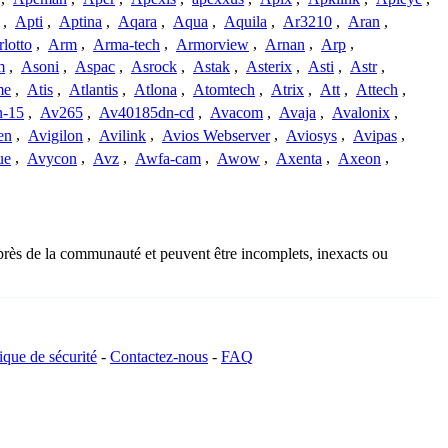
,
Apti
,
Aptina
,
Aqara
,
Aqua
,
Aquila
,
Ar3210
,
Aran
,
lotto
,
Arm
,
Arma-tech
,
Armorview
,
Arnan
,
Arp
,
m
,
Asoni
,
Aspac
,
Asrock
,
Astak
,
Asterix
,
Asti
,
Astr
,
me
,
Atis
,
Atlantis
,
Atlona
,
Atomtech
,
Atrix
,
Att
,
Attech
,
-15
,
Av265
,
Av40185dn-cd
,
Avacom
,
Avaja
,
Avalonix
,
en
,
Avigilon
,
Avilink
,
Avios Webserver
,
Aviosys
,
Avipas
,
ue
,
Avycon
,
Avz
,
Awfa-cam
,
Awow
,
Axenta
,
Axeon
,
uprès de la communauté et peuvent être incomplets, inexacts ou
tique de sécurité
-
Contactez-nous
-
FAQ