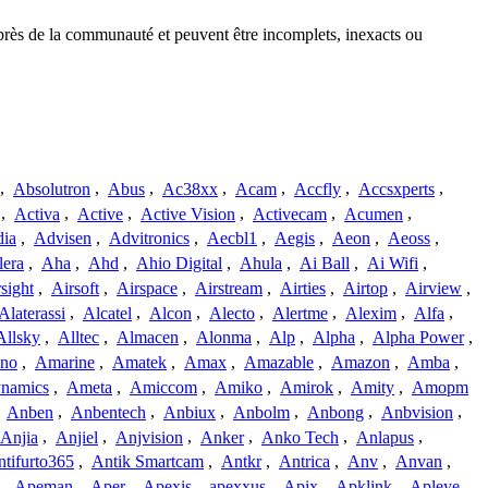
uprès de la communauté et peuvent être incomplets, inexacts ou
,
Absolutron
,
Abus
,
Ac38xx
,
Acam
,
Accfly
,
Accsxperts
,
,
Activa
,
Active
,
Active Vision
,
Activecam
,
Acumen
,
dia
,
Advisen
,
Advitronics
,
Aecbl1
,
Aegis
,
Aeon
,
Aeoss
,
lera
,
Aha
,
Ahd
,
Ahio Digital
,
Ahula
,
Ai Ball
,
Ai Wifi
,
sight
,
Airsoft
,
Airspace
,
Airstream
,
Airties
,
Airtop
,
Airview
,
Alaterassi
,
Alcatel
,
Alcon
,
Alecto
,
Alertme
,
Alexim
,
Alfa
,
Allsky
,
Alltec
,
Almacen
,
Alonma
,
Alp
,
Alpha
,
Alpha Power
,
no
,
Amarine
,
Amatek
,
Amax
,
Amazable
,
Amazon
,
Amba
,
namics
,
Ameta
,
Amiccom
,
Amiko
,
Amirok
,
Amity
,
Amopm
,
Anben
,
Anbentech
,
Anbiux
,
Anbolm
,
Anbong
,
Anbvision
,
Anjia
,
Anjiel
,
Anjvision
,
Anker
,
Anko Tech
,
Anlapus
,
tifurto365
,
Antik Smartcam
,
Antkr
,
Antrica
,
Anv
,
Anvan
,
,
Apeman
,
Aper
,
Apexis
,
apexxus
,
Apix
,
Apklink
,
Apleye
,