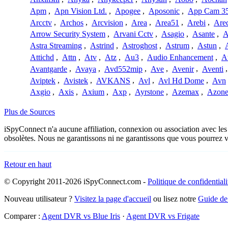
Apm
,
Apn Vision Ltd.
,
Apogee
,
Aposonic
,
App Cam 3
Arcctv
,
Archos
,
Arcvision
,
Area
,
Area51
,
Arebi
,
Are
Arrow Security System
,
Arvani Cctv
,
Asagio
,
Asante
,
A
Astra Streaming
,
Astrind
,
Astroghost
,
Astrum
,
Astun
,
Attichd
,
Attn
,
Atv
,
Atz
,
Au3
,
Audio Enhancement
,
A
Avantgarde
,
Avaya
,
Avd552mip
,
Ave
,
Avenir
,
Aventi
Aviptek
,
Avistek
,
AVKANS
,
Avl
,
Avl Hd Dome
,
Avn
Axgio
,
Axis
,
Axium
,
Axp
,
Ayrstone
,
Azemax
,
Azon
Plus de Sources
iSpyConnect n'a aucune affiliation, connexion ou association avec les
obsolètes. Nous ne garantissons ni ne garantissons que vous pourrez 
Retour en haut
© Copyright 2011-2026 iSpyConnect.com -
Politique de confidentiali
Nouveau utilisateur ?
Visitez la page d'accueil
ou lisez notre
Guide de
Comparer :
Agent DVR vs Blue Iris
·
Agent DVR vs Frigate