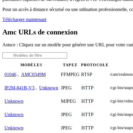
Pour un accès à distance sécurisé ou une utilisation professionnelle, 
Télécharger maintenant
Amc URLs de connexion
Astuce : Cliquez sur un modèle pour générer une URL pour votre c
MODÈLES
TAPEZ
PROTOCOLE
FFMPEG
RTSP
01046
,
AMC0349M
/cam/realmo
JPEG
HTTP
IP2M-841B-V3
,
Unknown
/cgi-bin/sn
MJPEG
HTTP
Unknown
/cgi-bin/vi
JPEG
HTTP
Unknown
/cgi-bin/snap
JPEG
HTTP
Unknown
/cgi-bin/s