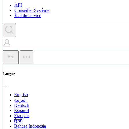
API
Conseiller Système
État du service
FR
Langue
English
العربية
Deutsch
Español
Français
हिन्दी
Bahasa Indonesia