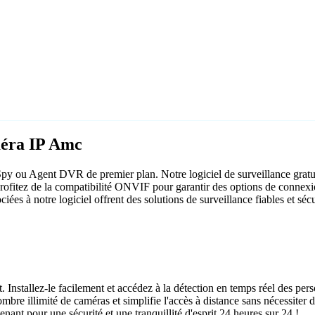
méra IP Amc
py ou Agent DVR de premier plan. Notre logiciel de surveillance gratui
rofitez de la compatibilité ONVIF pour garantir des options de connexio
ées à notre logiciel offrent des solutions de surveillance fiables et sécu
 Installez-le facilement et accédez à la détection en temps réel des pers
bre illimité de caméras et simplifie l'accès à distance sans nécessiter d
nt pour une sécurité et une tranquillité d'esprit 24 heures sur 24 !