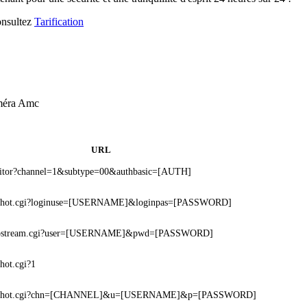
consultez
Tarification
améra Amc
URL
nitor?channel=1&subtype=00&authbasic=[AUTH]
apshot.cgi?loginuse=[USERNAME]&loginpas=[PASSWORD]
deostream.cgi?user=[USERNAME]&pwd=[PASSWORD]
shot.cgi?1
napshot.cgi?chn=[CHANNEL]&u=[USERNAME]&p=[PASSWORD]