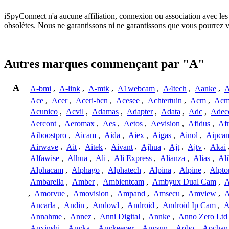
iSpyConnect n'a aucune affiliation, connexion ou association avec les
obsolètes. Nous ne garantissons ni ne garantissons que vous pourrez 
Autres marques commençant par "A"
A
A-bmi
,
A-link
,
A-mtk
,
A1webcam
,
A4tech
,
Aanke
,
A
Ace
,
Acer
,
Aceri-bcn
,
Acesee
,
Achtertuin
,
Acm
,
Acm
Acunico
,
Acvil
,
Adamas
,
Adapter
,
Adata
,
Adc
,
Adec
Aercont
,
Aeromax
,
Aes
,
Aetos
,
Aevision
,
Afidus
,
Af
Aiboostpro
,
Aicam
,
Aida
,
Aiex
,
Aigas
,
Ainol
,
Aipca
Airwave
,
Ait
,
Aitek
,
Aivant
,
Ajhua
,
Ajt
,
Ajtv
,
Akai
Alfawise
,
Alhua
,
Ali
,
Ali Express
,
Alianza
,
Alias
,
Ali
Alphacam
,
Alphago
,
Alphatech
,
Alpina
,
Alpine
,
Alpto
Ambarella
,
Amber
,
Ambientcam
,
Ambyux Dual Cam
,
,
Amorvue
,
Amovision
,
Ampand
,
Amsecu
,
Amview
,
A
Ancarla
,
Andin
,
Andowl
,
Android
,
Android Ip Cam
,
A
Annahme
,
Annez
,
Anni Digital
,
Annke
,
Anno Zero Ltd
Anxinshi
,
Anyka
,
Anykeeper
,
Anysun
,
Aobo
,
Aochan