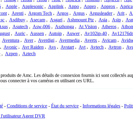
5
,
Apple
,
Applesonic
,
Applink
,
Appo
,
Appro
,
Approx
,
Aprica
cont
,
Arenti
,
Argom Tech
,
Argos
,
Argus
,
Argusleader
,
Arit
,
Ar
sc
,
Asdibuy
,
Asecam
,
Asgari
,
Ashmount Ptz
,
Asia
,
Asip
,
As
Asus
,
Asutech
,
Asw-006
,
Aszhonga
,
At Vision
,
Atheros
,
Atho
ugust
,
Auric
,
Aussen
,
Autoip
,
Auwer
,
Av102ip-40
,
Av12176dn
,
Aventura
,
Aver
,
Averdigi
,
Avermedia
,
Avertx
,
Avicam
,
Avids
,
Avonic
,
Avr Raiden
,
Avs
,
Avstart
,
Avt
,
Avtech
,
Avtron
,
Av
e
,
Azpen
,
Aztech
 produits de Amc. Les détails de connexion fournis ici sont collectés a
vous connecter à vos caméras en utilisant ces URL.
té
-
Conditions de service
-
État du service
-
Informations légales
-
Poli
 l'utilisateur Agent DVR