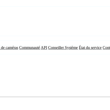
 de caméras
Communauté
API
Conseiller Système
État du service
Cont