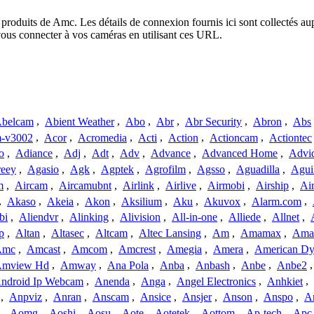
 produits de Amc. Les détails de connexion fournis ici sont collectés a
vous connecter à vos caméras en utilisant ces URL.
belcam
,
Abient Weather
,
Abo
,
Abr
,
Abr Security
,
Abron
,
Abs
-v3002
,
Acor
,
Acromedia
,
Acti
,
Action
,
Actioncam
,
Actiontec
o
,
Adiance
,
Adj
,
Adt
,
Adv
,
Advance
,
Advanced Home
,
Advi
reey
,
Agasio
,
Agk
,
Agptek
,
Agrofilm
,
Agsso
,
Aguadilla
,
Agui
m
,
Aircam
,
Aircamubnt
,
Airlink
,
Airlive
,
Airmobi
,
Airship
,
Air
,
Akaso
,
Akeia
,
Akon
,
Aksilium
,
Aku
,
Akuvox
,
Alarm.com
,
bi
,
Aliendvr
,
Alinking
,
Alivision
,
All-in-one
,
Alliede
,
Allnet
,
p
,
Altan
,
Altasec
,
Altcam
,
Altec Lansing
,
Am
,
Amamax
,
Ama
Amc
,
Amcast
,
Amcom
,
Amcrest
,
Amegia
,
Amera
,
American Dy
mview Hd
,
Amway
,
Ana Pola
,
Anba
,
Anbash
,
Anbe
,
Anbe2
ndroid Ip Webcam
,
Anenda
,
Anga
,
Angel Electronics
,
Anhkiet
,
,
Anpviz
,
Anran
,
Anscam
,
Ansice
,
Ansjer
,
Anson
,
Anspo
,
An
,
Aomg
,
Aoshi
,
Aosu
,
Aote
,
Aotetek
,
Aottom
,
Ap-tech
,
Apc