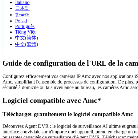
Italiano
日本語
한국어
Polski
Português
Tiếng Việt
中文(简体)
中文(繁體)
Guide de configuration de l'URL de la ca
Configurez efficacement vos caméras IP Amc avec nos applications iS
Amc, simplifiant l'ensemble du processus de configuration. De plus, p
sécurité à domicile ou la surveillance au bureau, les caméras Amc associ
Logiciel compatible avec Amc*
Télécharger gratuitement le logiciel compatible Amc
Découvrez Agent DVR : le logiciel de surveillance AI ultime et gratuit.
interface conviviale sur n'importe quel appareil, prend en charge un nom
puissantes capacités de surveillance d'Agent DVR. Téléchargez maintena