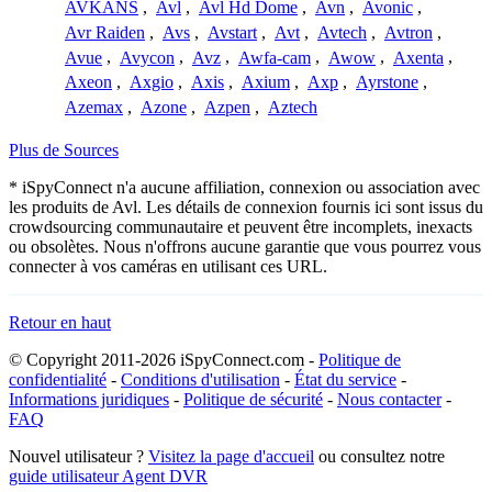
AVKANS
,
Avl
,
Avl Hd Dome
,
Avn
,
Avonic
,
Avr Raiden
,
Avs
,
Avstart
,
Avt
,
Avtech
,
Avtron
,
Avue
,
Avycon
,
Avz
,
Awfa-cam
,
Awow
,
Axenta
,
Axeon
,
Axgio
,
Axis
,
Axium
,
Axp
,
Ayrstone
,
Azemax
,
Azone
,
Azpen
,
Aztech
Plus de Sources
* iSpyConnect n'a aucune affiliation, connexion ou association avec
les produits de Avl. Les détails de connexion fournis ici sont issus du
crowdsourcing communautaire et peuvent être incomplets, inexacts
ou obsolètes. Nous n'offrons aucune garantie que vous pourrez vous
connecter à vos caméras en utilisant ces URL.
Retour en haut
© Copyright 2011-2026 iSpyConnect.com -
Politique de
confidentialité
-
Conditions d'utilisation
-
État du service
-
Informations juridiques
-
Politique de sécurité
-
Nous contacter
-
FAQ
Nouvel utilisateur ?
Visitez la page d'accueil
ou consultez notre
guide utilisateur Agent DVR