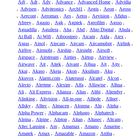
Adj
,
Adt
,
Adv
,
Advance
,
Advanced Home
,
Advidia
,
Advisen
,
Advitronics
,
Aecbl1
,
Aegis
,
Aeon
,
Aeoss
,
Aercont
,
Aeromax
,
Aes
,
Aetos
,
Aevision
,
Afidus
,
Afreey
,
Agasio
,
Agk
,
Agptek
,
Agrofilm
,
Agsso
,
Aguadilla
,
Aguilera
,
Aha
,
Ahd
,
Ahio Digital
,
Ahula
,
Ai Ball
,
Ai Wifi
,
Aiboostpro
,
Aicam
,
Aida
,
Aiex
,
Aigas
,
Ainol
,
Aipcam
,
Aircam
,
Aircamubnt
,
Airlink
,
Airlive
,
Airmobi
,
Airship
,
Airsight
,
Airsoft
,
Airspace
,
Airstream
,
Airties
,
Airtop
,
Airview
,
Airwave
,
Ait
,
Aitek
,
Aivant
,
Ajhua
,
Ajt
,
Ajtv
,
Akai
,
Akaso
,
Akeia
,
Akon
,
Aksilium
,
Aku
,
Akuvox
,
Alarm.com
,
Alaterassi
,
Alcatel
,
Alcon
,
Alecto
,
Alertme
,
Alexim
,
Alfa
,
Alfawise
,
Alhua
,
Ali
,
Ali Express
,
Alianza
,
Alias
,
Alibi
,
Aliendvr
,
Alinking
,
Alivision
,
All-in-one
,
Alliede
,
Allnet
,
Allsky
,
Alltec
,
Almacen
,
Alonma
,
Alp
,
Alpha
,
Alpha Power
,
Alphacam
,
Alphago
,
Alphatech
,
Alpina
,
Alpine
,
Alptop
,
Altan
,
Altasec
,
Altcam
,
Altec Lansing
,
Am
,
Amamax
,
Amano
,
Amarine
,
Amatek
,
Amax
,
Amazable
,
Amazon
,
Amba
,