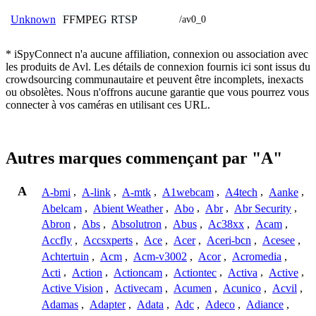
FFMPEG
RTSP
Unknown
/av0_0
* iSpyConnect n'a aucune affiliation, connexion ou association avec
les produits de Avl. Les détails de connexion fournis ici sont issus du
crowdsourcing communautaire et peuvent être incomplets, inexacts
ou obsolètes. Nous n'offrons aucune garantie que vous pourrez vous
connecter à vos caméras en utilisant ces URL.
Autres marques commençant par "A"
A
A-bmi
,
A-link
,
A-mtk
,
A1webcam
,
A4tech
,
Aanke
,
Abelcam
,
Abient Weather
,
Abo
,
Abr
,
Abr Security
,
Abron
,
Abs
,
Absolutron
,
Abus
,
Ac38xx
,
Acam
,
Accfly
,
Accsxperts
,
Ace
,
Acer
,
Aceri-bcn
,
Acesee
,
Achtertuin
,
Acm
,
Acm-v3002
,
Acor
,
Acromedia
,
Acti
,
Action
,
Actioncam
,
Actiontec
,
Activa
,
Active
,
Active Vision
,
Activecam
,
Acumen
,
Acunico
,
Acvil
,
Adamas
,
Adapter
,
Adata
,
Adc
,
Adeco
,
Adiance
,