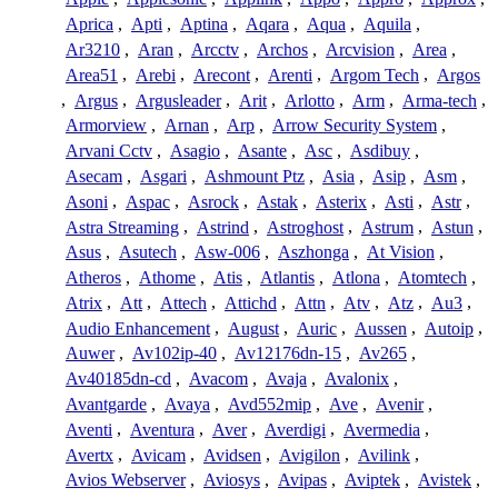
Aprica
,
Apti
,
Aptina
,
Aqara
,
Aqua
,
Aquila
,
Ar3210
,
Aran
,
Arcctv
,
Archos
,
Arcvision
,
Area
,
Area51
,
Arebi
,
Arecont
,
Arenti
,
Argom Tech
,
Argos
,
Argus
,
Argusleader
,
Arit
,
Arlotto
,
Arm
,
Arma-tech
,
Armorview
,
Arnan
,
Arp
,
Arrow Security System
,
Arvani Cctv
,
Asagio
,
Asante
,
Asc
,
Asdibuy
,
Asecam
,
Asgari
,
Ashmount Ptz
,
Asia
,
Asip
,
Asm
,
Asoni
,
Aspac
,
Asrock
,
Astak
,
Asterix
,
Asti
,
Astr
,
Astra Streaming
,
Astrind
,
Astroghost
,
Astrum
,
Astun
,
Asus
,
Asutech
,
Asw-006
,
Aszhonga
,
At Vision
,
Atheros
,
Athome
,
Atis
,
Atlantis
,
Atlona
,
Atomtech
,
Atrix
,
Att
,
Attech
,
Attichd
,
Attn
,
Atv
,
Atz
,
Au3
,
Audio Enhancement
,
August
,
Auric
,
Aussen
,
Autoip
,
Auwer
,
Av102ip-40
,
Av12176dn-15
,
Av265
,
Av40185dn-cd
,
Avacom
,
Avaja
,
Avalonix
,
Avantgarde
,
Avaya
,
Avd552mip
,
Ave
,
Avenir
,
Aventi
,
Aventura
,
Aver
,
Averdigi
,
Avermedia
,
Avertx
,
Avicam
,
Avidsen
,
Avigilon
,
Avilink
,
Avios Webserver
,
Aviosys
,
Avipas
,
Aviptek
,
Avistek
,