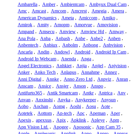
Ambarella
,
Amber
,
Ambientcam
,
Ambyux Dual Cam
,
Amc
,
Amcast
,
Amcom
,
Amcrest
,
Amegia
,
Amera
,
American Dynamics
,
Ameta
,
Amiccom
,
Amiko
,
Amirok
,
Amity
,
Amopm
,
Amorvue
,
Amovision
,
Ampand
,
Amsecu
,
Amview
,
Amview Hd
,
Amway
,
Ana Pola
,
Anba
,
Anbash
,
Anbe
,
Anbe2
,
Anben
,
Anbentech
,
Anbiux
,
Anbolm
,
Anbong
,
Anbvision
,
Ancarla
,
Andin
,
Andowl
,
Android
,
Android Ip Cam
,
Android Ip Webcam
,
Anenda
,
Anga
,
Angel Electronics
,
Anhkiet
,
Anjia
,
Anjiel
,
Anjvision
,
Anker
,
Anko Tech
,
Anlapus
,
Annahme
,
Annez
,
Anni Digital
,
Annke
,
Anno Zero Ltd
,
Anpviz
,
Anran
,
Anscam
,
Ansice
,
Ansjer
,
Anson
,
Anspo
,
Antifurto365
,
Antik Smartcam
,
Antkr
,
Antrica
,
Anv
,
Anvan
,
Anxinshi
,
Anyka
,
Anykeeper
,
Anysun
,
Aobo
,
Aochan
,
Aomg
,
Aoshi
,
Aosu
,
Aote
,
Aotetek
,
Aottom
,
Ap-tech
,
Apc
,
Apeman
,
Aper
,
Apexis
,
apexxus
,
Apix
,
Apklink
,
Apleye
,
Apm
,
Apn Vision Ltd.
,
Apogee
,
Aposonic
,
App Cam 35
,
Apple
,
Applesonic
,
Applink
,
Appo
,
Appro
,
Approx
,