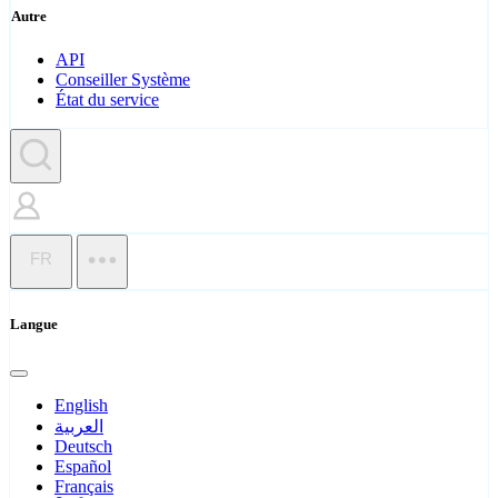
Autre
API
Conseiller Système
État du service
FR
Langue
English
العربية
Deutsch
Español
Français