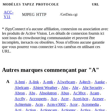
MODÈLES
TAPEZ
PROTOCOLE
URL
ACC-
MJPEG
HTTP
/GetData.cgi
V11
* iSpyConnect n'a aucune affiliation, connexion ou association avec
les produits de Active Vision. Les détails de connexion fournis ici
sont issus du crowdsourcing communautaire et peuvent être
incomplets, inexacts ou obsolètes. Nous n'offrons aucune garantie
que vous pourrez vous connecter à vos caméras en utilisant ces
URL.
Autres marques commençant par "A"
A
A-bmi
,
A-link
,
A-mtk
,
A1webcam
,
A4tech
,
Aanke
,
Abelcam
,
Abient Weather
,
Abo
,
Abr
,
Abr Security
,
Abron
,
Abs
,
Absolutron
,
Abus
,
Ac38xx
,
Acam
,
Accfly
,
Accsxperts
,
Ace
,
Acer
,
Aceri-bcn
,
Acesee
,
Achtertuin
,
Acm
,
Acm-v3002
,
Acor
,
Acromedia
,
Acti
,
Action
,
Actioncam
,
Actiontec
,
Activa
,
Active
,