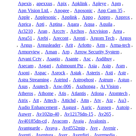
Apexis
,
apexxus
,
Apix
,
Apklink
,
Apleye
,
Apm
,
Apn Vision Ltd.
,
Apogee
,
Aposonic
,
App Cam 35
,
Apple
,
Applesonic
,
Applink
,
Appo
,
Appro
,
Approx
,
Aprica
,
Apti
,
Aptina
,
Aqara
,
Aqua
,
Aquila
,
Ar3210
,
Aran
,
Arcctv
,
Archos
,
Arcvision
,
Area
,
Area51
,
Arebi
,
Arecont
,
Arenti
,
Argom Tech
,
Argos
,
Argus
,
Argusleader
,
Arit
,
Arlotto
,
Arm
,
Arma-tech
,
Armorview
,
Arnan
,
Arp
,
Arrow Security System
,
Arvani Cctv
,
Asagio
,
Asante
,
Asc
,
Asdibuy
,
Asecam
,
Asgari
,
Ashmount Ptz
,
Asia
,
Asip
,
Asm
,
Asoni
,
Aspac
,
Asrock
,
Astak
,
Asterix
,
Asti
,
Astr
,
Astra Streaming
,
Astrind
,
Astroghost
,
Astrum
,
Astun
,
Asus
,
Asutech
,
Asw-006
,
Aszhonga
,
At Vision
,
Atheros
,
Athome
,
Atis
,
Atlantis
,
Atlona
,
Atomtech
,
Atrix
,
Att
,
Attech
,
Attichd
,
Attn
,
Atv
,
Atz
,
Au3
,
Audio Enhancement
,
August
,
Auric
,
Aussen
,
Autoip
,
Auwer
,
Av102ip-40
,
Av12176dn-15
,
Av265
,
Av40185dn-cd
,
Avacom
,
Avaja
,
Avalonix
,
Avantgarde
,
Avaya
,
Avd552mip
,
Ave
,
Avenir
,
Aventi
,
Aventura
,
Aver
,
Averdigi
,
Avermedia
,