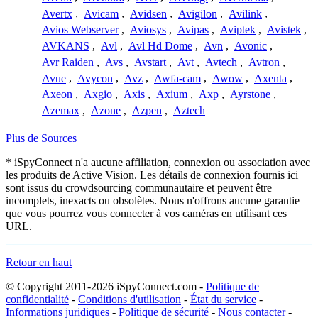
Avertx
,
Avicam
,
Avidsen
,
Avigilon
,
Avilink
,
Avios Webserver
,
Aviosys
,
Avipas
,
Aviptek
,
Avistek
,
AVKANS
,
Avl
,
Avl Hd Dome
,
Avn
,
Avonic
,
Avr Raiden
,
Avs
,
Avstart
,
Avt
,
Avtech
,
Avtron
,
Avue
,
Avycon
,
Avz
,
Awfa-cam
,
Awow
,
Axenta
,
Axeon
,
Axgio
,
Axis
,
Axium
,
Axp
,
Ayrstone
,
Azemax
,
Azone
,
Azpen
,
Aztech
Plus de Sources
* iSpyConnect n'a aucune affiliation, connexion ou association avec
les produits de Active Vision. Les détails de connexion fournis ici
sont issus du crowdsourcing communautaire et peuvent être
incomplets, inexacts ou obsolètes. Nous n'offrons aucune garantie
que vous pourrez vous connecter à vos caméras en utilisant ces
URL.
Retour en haut
© Copyright 2011-2026 iSpyConnect.com -
Politique de
confidentialité
-
Conditions d'utilisation
-
État du service
-
Informations juridiques
-
Politique de sécurité
-
Nous contacter
-