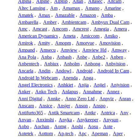
Alpina
,
Alpine
,
Alptop
,
Altan
,
Altasec
,
Altcam
,
Altec Lansing
,
Am
,
Amamax
,
Amano
,
Amarine
,
Amatek
,
Amax
,
Amazable
,
Amazon
,
Amba
,
Ambarella
,
Amber
,
Ambientcam
,
Ambyux Dual Cam
,
Amc
,
Amcast
,
Amcom
,
Amcrest
,
Amegia
,
Amera
,
American Dynamics
,
Ameta
,
Amiccom
,
Amiko
,
Amirok
,
Amity
,
Amopm
,
Amorvue
,
Amovision
,
Ampand
,
Amsecu
,
Amview
,
Amview Hd
,
Amway
,
Ana Pola
,
Anba
,
Anbash
,
Anbe
,
Anbe2
,
Anben
,
Anbentech
,
Anbiux
,
Anbolm
,
Anbong
,
Anbvision
,
Ancarla
,
Andin
,
Andowl
,
Android
,
Android Ip Cam
,
Android Ip Webcam
,
Anenda
,
Anga
,
Angel Electronics
,
Anhkiet
,
Anjia
,
Anjiel
,
Anjvision
,
Anker
,
Anko Tech
,
Anlapus
,
Annahme
,
Annez
,
Anni Digital
,
Annke
,
Anno Zero Ltd
,
Anpviz
,
Anran
,
Anscam
,
Ansice
,
Ansjer
,
Anson
,
Anspo
,
Antifurto365
,
Antik Smartcam
,
Antkr
,
Antrica
,
Anv
,
Anvan
,
Anxinshi
,
Anyka
,
Anykeeper
,
Anysun
,
Aobo
,
Aochan
,
Aomg
,
Aoshi
,
Aosu
,
Aote
,
Aotetek
,
Aottom
,
Ap-tech
,
Apc
,
Apeman
,
Aper
,