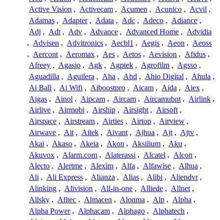
Active Vision
,
Activecam
,
Acumen
,
Acunico
,
Acvil
,
Adamas
,
Adapter
,
Adata
,
Adc
,
Adeco
,
Adiance
,
Adj
,
Adt
,
Adv
,
Advance
,
Advanced Home
,
Advidia
,
Advisen
,
Advitronics
,
Aecbl1
,
Aegis
,
Aeon
,
Aeoss
,
Aercont
,
Aeromax
,
Aes
,
Aetos
,
Aevision
,
Afidus
,
Afreey
,
Agasio
,
Agk
,
Agptek
,
Agrofilm
,
Agsso
,
Aguadilla
,
Aguilera
,
Aha
,
Ahd
,
Ahio Digital
,
Ahula
,
Ai Ball
,
Ai Wifi
,
Aiboostpro
,
Aicam
,
Aida
,
Aiex
,
Aigas
,
Ainol
,
Aipcam
,
Aircam
,
Aircamubnt
,
Airlink
,
Airlive
,
Airmobi
,
Airship
,
Airsight
,
Airsoft
,
Airspace
,
Airstream
,
Airties
,
Airtop
,
Airview
,
Airwave
,
Ait
,
Aitek
,
Aivant
,
Ajhua
,
Ajt
,
Ajtv
,
Akai
,
Akaso
,
Akeia
,
Akon
,
Aksilium
,
Aku
,
Akuvox
,
Alarm.com
,
Alaterassi
,
Alcatel
,
Alcon
,
Alecto
,
Alertme
,
Alexim
,
Alfa
,
Alfawise
,
Alhua
,
Ali
,
Ali Express
,
Alianza
,
Alias
,
Alibi
,
Aliendvr
,
Alinking
,
Alivision
,
All-in-one
,
Alliede
,
Allnet
,
Allsky
,
Alltec
,
Almacen
,
Alonma
,
Alp
,
Alpha
,
Alpha Power
,
Alphacam
,
Alphago
,
Alphatech
,