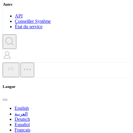
Autre
API
Conseiller Système
État du service
FR
Langue
English
العربية
Deutsch
Español
Français