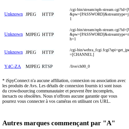
/cgi-bin/stream/nph-stream.cgi?
Unknown
JPEG
HTTP
&pw=[PASSWORD]&streamtype=j
1
/cgi-bin/stream/nph-stream.cgi?
Unknown
MJPEG
HTTP
&pw=[PASSWORD]&streamtype=m
h=1
/cgi-bin/webra_fcgi.fcgi?api=get_
Unknown
JPEG
HTTP
=[CHANNEL]
MJPEG
RTSP
Y4C-ZA
/live/ch00_0
* iSpyConnect n'a aucune affiliation, connexion ou association avec
les produits de Avs. Les détails de connexion fournis ici sont issus
du crowdsourcing communautaire et peuvent être incomplets,
inexacts ou obsolètes. Nous n'offrons aucune garantie que vous
pourrez vous connecter à vos caméras en utilisant ces URL.
Autres marques commençant par "A"