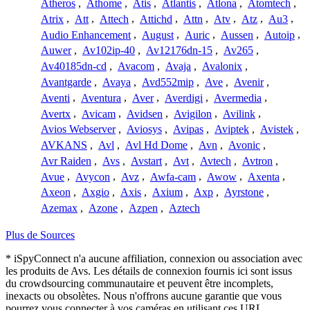
Atheros
,
Athome
,
Atis
,
Atlantis
,
Atlona
,
Atomtech
,
Atrix
,
Att
,
Attech
,
Attichd
,
Attn
,
Atv
,
Atz
,
Au3
,
Audio Enhancement
,
August
,
Auric
,
Aussen
,
Autoip
,
Auwer
,
Av102ip-40
,
Av12176dn-15
,
Av265
,
Av40185dn-cd
,
Avacom
,
Avaja
,
Avalonix
,
Avantgarde
,
Avaya
,
Avd552mip
,
Ave
,
Avenir
,
Aventi
,
Aventura
,
Aver
,
Averdigi
,
Avermedia
,
Avertx
,
Avicam
,
Avidsen
,
Avigilon
,
Avilink
,
Avios Webserver
,
Aviosys
,
Avipas
,
Aviptek
,
Avistek
,
AVKANS
,
Avl
,
Avl Hd Dome
,
Avn
,
Avonic
,
Avr Raiden
,
Avs
,
Avstart
,
Avt
,
Avtech
,
Avtron
,
Avue
,
Avycon
,
Avz
,
Awfa-cam
,
Awow
,
Axenta
,
Axeon
,
Axgio
,
Axis
,
Axium
,
Axp
,
Ayrstone
,
Azemax
,
Azone
,
Azpen
,
Aztech
Plus de Sources
* iSpyConnect n'a aucune affiliation, connexion ou association avec
les produits de Avs. Les détails de connexion fournis ici sont issus
du crowdsourcing communautaire et peuvent être incomplets,
inexacts ou obsolètes. Nous n'offrons aucune garantie que vous
pourrez vous connecter à vos caméras en utilisant ces URL.