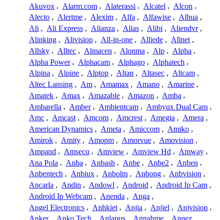
Akuvox
,
Alarm.com
,
Alaterassi
,
Alcatel
,
Alcon
,
Alecto
,
Alertme
,
Alexim
,
Alfa
,
Alfawise
,
Alhua
,
Ali
,
Ali Express
,
Alianza
,
Alias
,
Alibi
,
Aliendvr
,
Alinking
,
Alivision
,
All-in-one
,
Alliede
,
Allnet
,
Allsky
,
Alltec
,
Almacen
,
Alonma
,
Alp
,
Alpha
,
Alpha Power
,
Alphacam
,
Alphago
,
Alphatech
,
Alpina
,
Alpine
,
Alptop
,
Altan
,
Altasec
,
Altcam
,
Altec Lansing
,
Am
,
Amamax
,
Amano
,
Amarine
,
Amatek
,
Amax
,
Amazable
,
Amazon
,
Amba
,
Ambarella
,
Amber
,
Ambientcam
,
Ambyux Dual Cam
,
Amc
,
Amcast
,
Amcom
,
Amcrest
,
Amegia
,
Amera
,
American Dynamics
,
Ameta
,
Amiccom
,
Amiko
,
Amirok
,
Amity
,
Amopm
,
Amorvue
,
Amovision
,
Ampand
,
Amsecu
,
Amview
,
Amview Hd
,
Amway
,
Ana Pola
,
Anba
,
Anbash
,
Anbe
,
Anbe2
,
Anben
,
Anbentech
,
Anbiux
,
Anbolm
,
Anbong
,
Anbvision
,
Ancarla
,
Andin
,
Andowl
,
Android
,
Android Ip Cam
,
Android Ip Webcam
,
Anenda
,
Anga
,
Angel Electronics
,
Anhkiet
,
Anjia
,
Anjiel
,
Anjvision
,
Anker
,
Anko Tech
,
Anlapus
,
Annahme
,
Annez
,