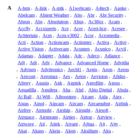
A
A-bmi
,
A-link
,
A-mtk
,
A1webcam
,
A4tech
,
Aanke
,
Abelcam
,
Abient Weather
,
Abo
,
Abr
,
Abr Security
,
Abron
,
Abs
,
Absolutron
,
Abus
,
Ac38xx
,
Acam
,
Accfly
,
Accsxperts
,
Ace
,
Acer
,
Aceri-bcn
,
Acesee
,
Achtertuin
,
Acm
,
Acm-v3002
,
Acor
,
Acromedia
,
Acti
,
Action
,
Actioncam
,
Actiontec
,
Activa
,
Active
,
Active Vision
,
Activecam
,
Acumen
,
Acunico
,
Acvil
,
Adamas
,
Adapter
,
Adata
,
Adc
,
Adeco
,
Adiance
,
Adj
,
Adt
,
Adv
,
Advance
,
Advanced Home
,
Advidia
,
Advisen
,
Advitronics
,
Aecbl1
,
Aegis
,
Aeon
,
Aeoss
,
Aercont
,
Aeromax
,
Aes
,
Aetos
,
Aevision
,
Afidus
,
Afreey
,
Agasio
,
Agk
,
Agptek
,
Agrofilm
,
Agsso
,
Aguadilla
,
Aguilera
,
Aha
,
Ahd
,
Ahio Digital
,
Ahula
,
Ai Ball
,
Ai Wifi
,
Aiboostpro
,
Aicam
,
Aida
,
Aiex
,
Aigas
,
Ainol
,
Aipcam
,
Aircam
,
Aircamubnt
,
Airlink
,
Airlive
,
Airmobi
,
Airship
,
Airsight
,
Airsoft
,
Airspace
,
Airstream
,
Airties
,
Airtop
,
Airview
,
Airwave
,
Ait
,
Aitek
,
Aivant
,
Ajhua
,
Ajt
,
Ajtv
,
Akai
,
Akaso
,
Akeia
,
Akon
,
Aksilium
,
Aku
,