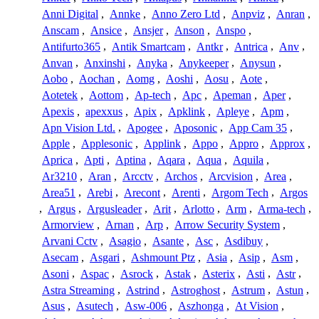
Anni Digital
,
Annke
,
Anno Zero Ltd
,
Anpviz
,
Anran
,
Anscam
,
Ansice
,
Ansjer
,
Anson
,
Anspo
,
Antifurto365
,
Antik Smartcam
,
Antkr
,
Antrica
,
Anv
,
Anvan
,
Anxinshi
,
Anyka
,
Anykeeper
,
Anysun
,
Aobo
,
Aochan
,
Aomg
,
Aoshi
,
Aosu
,
Aote
,
Aotetek
,
Aottom
,
Ap-tech
,
Apc
,
Apeman
,
Aper
,
Apexis
,
apexxus
,
Apix
,
Apklink
,
Apleye
,
Apm
,
Apn Vision Ltd.
,
Apogee
,
Aposonic
,
App Cam 35
,
Apple
,
Applesonic
,
Applink
,
Appo
,
Appro
,
Approx
,
Aprica
,
Apti
,
Aptina
,
Aqara
,
Aqua
,
Aquila
,
Ar3210
,
Aran
,
Arcctv
,
Archos
,
Arcvision
,
Area
,
Area51
,
Arebi
,
Arecont
,
Arenti
,
Argom Tech
,
Argos
,
Argus
,
Argusleader
,
Arit
,
Arlotto
,
Arm
,
Arma-tech
,
Armorview
,
Arnan
,
Arp
,
Arrow Security System
,
Arvani Cctv
,
Asagio
,
Asante
,
Asc
,
Asdibuy
,
Asecam
,
Asgari
,
Ashmount Ptz
,
Asia
,
Asip
,
Asm
,
Asoni
,
Aspac
,
Asrock
,
Astak
,
Asterix
,
Asti
,
Astr
,
Astra Streaming
,
Astrind
,
Astroghost
,
Astrum
,
Astun
,
Asus
,
Asutech
,
Asw-006
,
Aszhonga
,
At Vision
,