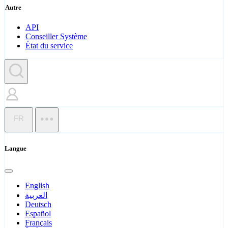
Autre
API
Conseiller Système
État du service
FR
Langue
English
العربية
Deutsch
Español
Français