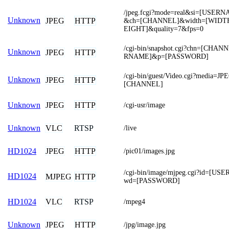
/jpeg.fcgi?mode=real&si=[USE
Unknown
JPEG
HTTP
&ch=[CHANNEL]&width=[WIDTH
EIGHT]&quality=7&fps=0
/cgi-bin/snapshot.cgi?chn=[CHA
Unknown
JPEG
HTTP
RNAME]&p=[PASSWORD]
/cgi-bin/guest/Video.cgi?media=J
Unknown
JPEG
HTTP
[CHANNEL]
JPEG
HTTP
Unknown
/cgi-usr/image
VLC
RTSP
Unknown
/live
JPEG
HTTP
HD1024
/pic01/images.jpg
/cgi-bin/image/mjpeg.cgi?id=[U
HD1024
MJPEG
HTTP
wd=[PASSWORD]
VLC
RTSP
HD1024
/mpeg4
JPEG
HTTP
Unknown
/jpg/image.jpg