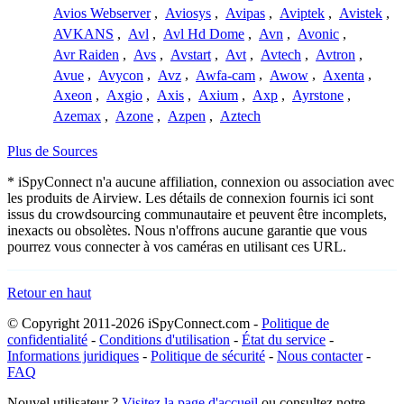
Avios Webserver
,
Aviosys
,
Avipas
,
Aviptek
,
Avistek
,
AVKANS
,
Avl
,
Avl Hd Dome
,
Avn
,
Avonic
,
Avr Raiden
,
Avs
,
Avstart
,
Avt
,
Avtech
,
Avtron
,
Avue
,
Avycon
,
Avz
,
Awfa-cam
,
Awow
,
Axenta
,
Axeon
,
Axgio
,
Axis
,
Axium
,
Axp
,
Ayrstone
,
Azemax
,
Azone
,
Azpen
,
Aztech
Plus de Sources
* iSpyConnect n'a aucune affiliation, connexion ou association avec
les produits de Airview. Les détails de connexion fournis ici sont
issus du crowdsourcing communautaire et peuvent être incomplets,
inexacts ou obsolètes. Nous n'offrons aucune garantie que vous
pourrez vous connecter à vos caméras en utilisant ces URL.
Retour en haut
© Copyright 2011-2026 iSpyConnect.com -
Politique de
confidentialité
-
Conditions d'utilisation
-
État du service
-
Informations juridiques
-
Politique de sécurité
-
Nous contacter
-
FAQ
Nouvel utilisateur ?
Visitez la page d'accueil
ou consultez notre