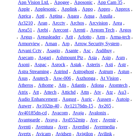
Apn Vision Ltd.
,
Apogee
,
Aposonic
,
App Cam 35
,
Apple
,
Applesonic
,
Applink
,
Appo
,
Appro
,
Approx
,
Aprica
,
Apti
,
Aptina
,
Aqara
,
Aqua
,
Aquila
,
Ar3210
,
Aran
,
Arcctv
,
Archos
,
Arcvision
,
Area
,
Area51
,
Arebi
,
Arecont
,
Arenti
,
Argom Tech
,
Argos
,
Argus
,
Argusleader
,
Arit
,
Arlotto
,
Arm
,
Arma-tech
,
Armorview
,
Arnan
,
Arp
,
Arrow Security System
,
Arvani Cctv
,
Asagio
,
Asante
,
Asc
,
Asdibuy
,
Asecam
,
Asgari
,
Ashmount Ptz
,
Asia
,
Asip
,
Asm
,
Asoni
,
Aspac
,
Asrock
,
Astak
,
Asterix
,
Asti
,
Astr
,
Astra Streaming
,
Astrind
,
Astroghost
,
Astrum
,
Astun
,
Asus
,
Asutech
,
Asw-006
,
Aszhonga
,
At Vision
,
Atheros
,
Athome
,
Atis
,
Atlantis
,
Atlona
,
Atomtech
,
Atrix
,
Att
,
Attech
,
Attichd
,
Attn
,
Atv
,
Atz
,
Au3
,
Audio Enhancement
,
August
,
Auric
,
Aussen
,
Autoip
,
Auwer
,
Av102ip-40
,
Av12176dn-15
,
Av265
,
Av40185dn-cd
,
Avacom
,
Avaja
,
Avalonix
,
Avantgarde
,
Avaya
,
Avd552mip
,
Ave
,
Avenir
,
Aventi
,
Aventura
,
Aver
,
Averdigi
,
Avermedia
,
Avertx
,
Avicam
,
Avidsen
,
Avigilon
,
Avilink
,