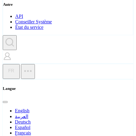
Autre
API
Conseiller Système
État du service
FR
Langue
English
العربية
Deutsch
Español
Français