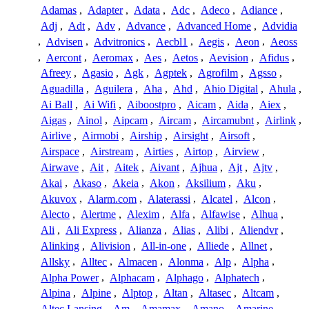
Adamas
,
Adapter
,
Adata
,
Adc
,
Adeco
,
Adiance
,
Adj
,
Adt
,
Adv
,
Advance
,
Advanced Home
,
Advidia
,
Advisen
,
Advitronics
,
Aecbl1
,
Aegis
,
Aeon
,
Aeoss
,
Aercont
,
Aeromax
,
Aes
,
Aetos
,
Aevision
,
Afidus
,
Afreey
,
Agasio
,
Agk
,
Agptek
,
Agrofilm
,
Agsso
,
Aguadilla
,
Aguilera
,
Aha
,
Ahd
,
Ahio Digital
,
Ahula
,
Ai Ball
,
Ai Wifi
,
Aiboostpro
,
Aicam
,
Aida
,
Aiex
,
Aigas
,
Ainol
,
Aipcam
,
Aircam
,
Aircamubnt
,
Airlink
,
Airlive
,
Airmobi
,
Airship
,
Airsight
,
Airsoft
,
Airspace
,
Airstream
,
Airties
,
Airtop
,
Airview
,
Airwave
,
Ait
,
Aitek
,
Aivant
,
Ajhua
,
Ajt
,
Ajtv
,
Akai
,
Akaso
,
Akeia
,
Akon
,
Aksilium
,
Aku
,
Akuvox
,
Alarm.com
,
Alaterassi
,
Alcatel
,
Alcon
,
Alecto
,
Alertme
,
Alexim
,
Alfa
,
Alfawise
,
Alhua
,
Ali
,
Ali Express
,
Alianza
,
Alias
,
Alibi
,
Aliendvr
,
Alinking
,
Alivision
,
All-in-one
,
Alliede
,
Allnet
,
Allsky
,
Alltec
,
Almacen
,
Alonma
,
Alp
,
Alpha
,
Alpha Power
,
Alphacam
,
Alphago
,
Alphatech
,
Alpina
,
Alpine
,
Alptop
,
Altan
,
Altasec
,
Altcam
,
Altec Lansing
,
Am
,
Amamax
,
Amano
,
Amarine
,