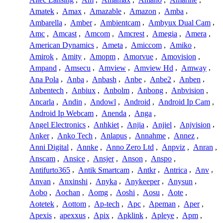
Amatek
,
Amax
,
Amazable
,
Amazon
,
Amba
,
Ambarella
,
Amber
,
Ambientcam
,
Ambyux Dual Cam
,
Amc
,
Amcast
,
Amcom
,
Amcrest
,
Amegia
,
Amera
,
American Dynamics
,
Ameta
,
Amiccom
,
Amiko
,
Amirok
,
Amity
,
Amopm
,
Amorvue
,
Amovision
,
Ampand
,
Amsecu
,
Amview
,
Amview Hd
,
Amway
,
Ana Pola
,
Anba
,
Anbash
,
Anbe
,
Anbe2
,
Anben
,
Anbentech
,
Anbiux
,
Anbolm
,
Anbong
,
Anbvision
,
Ancarla
,
Andin
,
Andowl
,
Android
,
Android Ip Cam
,
Android Ip Webcam
,
Anenda
,
Anga
,
Angel Electronics
,
Anhkiet
,
Anjia
,
Anjiel
,
Anjvision
,
Anker
,
Anko Tech
,
Anlapus
,
Annahme
,
Annez
,
Anni Digital
,
Annke
,
Anno Zero Ltd
,
Anpviz
,
Anran
,
Anscam
,
Ansice
,
Ansjer
,
Anson
,
Anspo
,
Antifurto365
,
Antik Smartcam
,
Antkr
,
Antrica
,
Anv
,
Anvan
,
Anxinshi
,
Anyka
,
Anykeeper
,
Anysun
,
Aobo
,
Aochan
,
Aomg
,
Aoshi
,
Aosu
,
Aote
,
Aotetek
,
Aottom
,
Ap-tech
,
Apc
,
Apeman
,
Aper
,
Apexis
,
apexxus
,
Apix
,
Apklink
,
Apleye
,
Apm
,