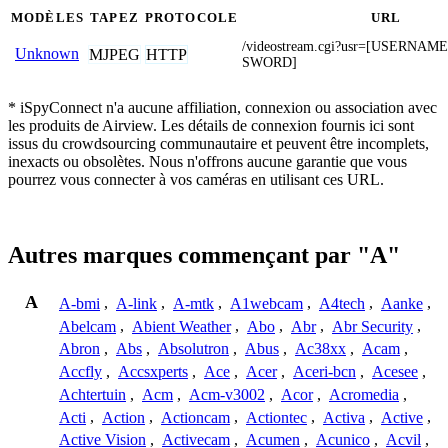
MODÈLES
TAPEZ
PROTOCOLE
URL
/videostream.cgi?usr=[USERNAM
Unknown
MJPEG
HTTP
SWORD]
* iSpyConnect n'a aucune affiliation, connexion ou association avec
les produits de Airview. Les détails de connexion fournis ici sont
issus du crowdsourcing communautaire et peuvent être incomplets,
inexacts ou obsolètes. Nous n'offrons aucune garantie que vous
pourrez vous connecter à vos caméras en utilisant ces URL.
Autres marques commençant par "A"
A
A-bmi
,
A-link
,
A-mtk
,
A1webcam
,
A4tech
,
Aanke
,
Abelcam
,
Abient Weather
,
Abo
,
Abr
,
Abr Security
,
Abron
,
Abs
,
Absolutron
,
Abus
,
Ac38xx
,
Acam
,
Accfly
,
Accsxperts
,
Ace
,
Acer
,
Aceri-bcn
,
Acesee
,
Achtertuin
,
Acm
,
Acm-v3002
,
Acor
,
Acromedia
,
Acti
,
Action
,
Actioncam
,
Actiontec
,
Activa
,
Active
,
Active Vision
,
Activecam
,
Acumen
,
Acunico
,
Acvil
,