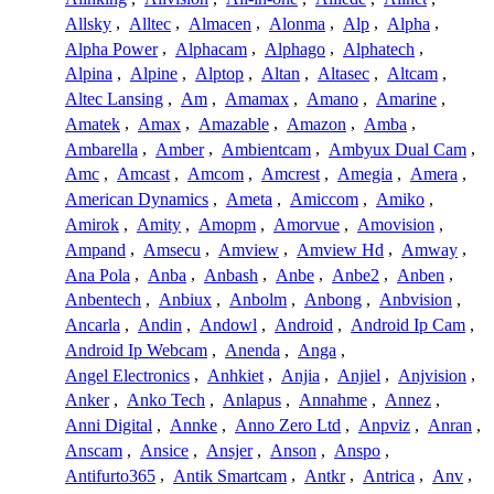
Allsky
,
Alltec
,
Almacen
,
Alonma
,
Alp
,
Alpha
,
Alpha Power
,
Alphacam
,
Alphago
,
Alphatech
,
Alpina
,
Alpine
,
Alptop
,
Altan
,
Altasec
,
Altcam
,
Altec Lansing
,
Am
,
Amamax
,
Amano
,
Amarine
,
Amatek
,
Amax
,
Amazable
,
Amazon
,
Amba
,
Ambarella
,
Amber
,
Ambientcam
,
Ambyux Dual Cam
,
Amc
,
Amcast
,
Amcom
,
Amcrest
,
Amegia
,
Amera
,
American Dynamics
,
Ameta
,
Amiccom
,
Amiko
,
Amirok
,
Amity
,
Amopm
,
Amorvue
,
Amovision
,
Ampand
,
Amsecu
,
Amview
,
Amview Hd
,
Amway
,
Ana Pola
,
Anba
,
Anbash
,
Anbe
,
Anbe2
,
Anben
,
Anbentech
,
Anbiux
,
Anbolm
,
Anbong
,
Anbvision
,
Ancarla
,
Andin
,
Andowl
,
Android
,
Android Ip Cam
,
Android Ip Webcam
,
Anenda
,
Anga
,
Angel Electronics
,
Anhkiet
,
Anjia
,
Anjiel
,
Anjvision
,
Anker
,
Anko Tech
,
Anlapus
,
Annahme
,
Annez
,
Anni Digital
,
Annke
,
Anno Zero Ltd
,
Anpviz
,
Anran
,
Anscam
,
Ansice
,
Ansjer
,
Anson
,
Anspo
,
Antifurto365
,
Antik Smartcam
,
Antkr
,
Antrica
,
Anv
,