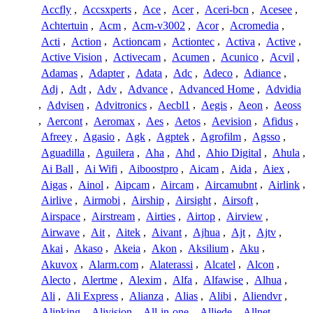
Accfly
,
Accsxperts
,
Ace
,
Acer
,
Aceri-bcn
,
Acesee
,
Achtertuin
,
Acm
,
Acm-v3002
,
Acor
,
Acromedia
,
Acti
,
Action
,
Actioncam
,
Actiontec
,
Activa
,
Active
,
Active Vision
,
Activecam
,
Acumen
,
Acunico
,
Acvil
,
Adamas
,
Adapter
,
Adata
,
Adc
,
Adeco
,
Adiance
,
Adj
,
Adt
,
Adv
,
Advance
,
Advanced Home
,
Advidia
,
Advisen
,
Advitronics
,
Aecbl1
,
Aegis
,
Aeon
,
Aeoss
,
Aercont
,
Aeromax
,
Aes
,
Aetos
,
Aevision
,
Afidus
,
Afreey
,
Agasio
,
Agk
,
Agptek
,
Agrofilm
,
Agsso
,
Aguadilla
,
Aguilera
,
Aha
,
Ahd
,
Ahio Digital
,
Ahula
,
Ai Ball
,
Ai Wifi
,
Aiboostpro
,
Aicam
,
Aida
,
Aiex
,
Aigas
,
Ainol
,
Aipcam
,
Aircam
,
Aircamubnt
,
Airlink
,
Airlive
,
Airmobi
,
Airship
,
Airsight
,
Airsoft
,
Airspace
,
Airstream
,
Airties
,
Airtop
,
Airview
,
Airwave
,
Ait
,
Aitek
,
Aivant
,
Ajhua
,
Ajt
,
Ajtv
,
Akai
,
Akaso
,
Akeia
,
Akon
,
Aksilium
,
Aku
,
Akuvox
,
Alarm.com
,
Alaterassi
,
Alcatel
,
Alcon
,
Alecto
,
Alertme
,
Alexim
,
Alfa
,
Alfawise
,
Alhua
,
Ali
,
Ali Express
,
Alianza
,
Alias
,
Alibi
,
Aliendvr
,
Alinking
,
Alivision
,
All-in-one
,
Alliede
,
Allnet
,