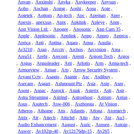
Anvan
,
Anxinshi
,
Anyka
,
Anykeeper
,
Anysun
,
Aobo
,
Aochan
,
Aomg
,
Aoshi
,
Aosu
,
Aote
,
Aotetek
,
Aottom
,
Ap-tech
,
Apc
,
Apeman
,
Aper
,
Apexis
,
apexxus
,
Apix
,
Apklink
,
Apleye
,
Apm
,
Apn Vision Ltd.
,
Apogee
,
Aposonic
,
App Cam 35
,
Apple
,
Applesonic
,
Applink
,
Appo
,
Appro
,
Approx
,
Aprica
,
Apti
,
Aptina
,
Aqara
,
Aqua
,
Aquila
,
Ar3210
,
Aran
,
Arcctv
,
Archos
,
Arcvision
,
Area
,
Area51
,
Arebi
,
Arecont
,
Arenti
,
Argom Tech
,
Argos
,
Argus
,
Argusleader
,
Arit
,
Arlotto
,
Arm
,
Arma-tech
,
Armorview
,
Arnan
,
Arp
,
Arrow Security System
,
Arvani Cctv
,
Asagio
,
Asante
,
Asc
,
Asdibuy
,
Asecam
,
Asgari
,
Ashmount Ptz
,
Asia
,
Asip
,
Asm
,
Asoni
,
Aspac
,
Asrock
,
Astak
,
Asterix
,
Asti
,
Astr
,
Astra Streaming
,
Astrind
,
Astroghost
,
Astrum
,
Astun
,
Asus
,
Asutech
,
Asw-006
,
Aszhonga
,
At Vision
,
Atheros
,
Athome
,
Atis
,
Atlantis
,
Atlona
,
Atomtech
,
Atrix
,
Att
,
Attech
,
Attichd
,
Attn
,
Atv
,
Atz
,
Au3
,
Audio Enhancement
,
August
,
Auric
,
Aussen
,
Autoip
,
Auwer
,
Av102ip-40
,
Av12176dn-15
,
Av265
,