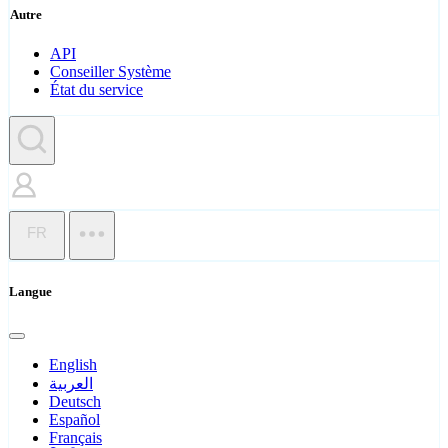
Autre
API
Conseiller Système
État du service
FR
Langue
English
العربية
Deutsch
Español
Français