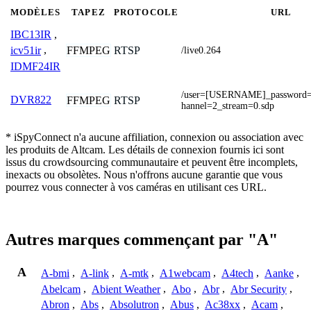
MODÈLES
TAPEZ
PROTOCOLE
URL
IBC13IR
,
FFMPEG
RTSP
icv51ir
,
/live0.264
IDMF24IR
/user=[USERNAME]_passwor
DVR822
FFMPEG
RTSP
hannel=2_stream=0.sdp
* iSpyConnect n'a aucune affiliation, connexion ou association avec
les produits de Altcam. Les détails de connexion fournis ici sont
issus du crowdsourcing communautaire et peuvent être incomplets,
inexacts ou obsolètes. Nous n'offrons aucune garantie que vous
pourrez vous connecter à vos caméras en utilisant ces URL.
Autres marques commençant par "A"
A
A-bmi
,
A-link
,
A-mtk
,
A1webcam
,
A4tech
,
Aanke
,
Abelcam
,
Abient Weather
,
Abo
,
Abr
,
Abr Security
,
Abron
,
Abs
,
Absolutron
,
Abus
,
Ac38xx
,
Acam
,