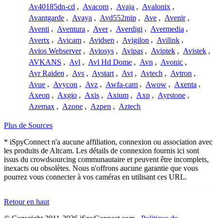
Av40185dn-cd
,
Avacom
,
Avaja
,
Avalonix
,
Avantgarde
,
Avaya
,
Avd552mip
,
Ave
,
Avenir
,
Aventi
,
Aventura
,
Aver
,
Averdigi
,
Avermedia
,
Avertx
,
Avicam
,
Avidsen
,
Avigilon
,
Avilink
,
Avios Webserver
,
Aviosys
,
Avipas
,
Aviptek
,
Avistek
,
AVKANS
,
Avl
,
Avl Hd Dome
,
Avn
,
Avonic
,
Avr Raiden
,
Avs
,
Avstart
,
Avt
,
Avtech
,
Avtron
,
Avue
,
Avycon
,
Avz
,
Awfa-cam
,
Awow
,
Axenta
,
Axeon
,
Axgio
,
Axis
,
Axium
,
Axp
,
Ayrstone
,
Azemax
,
Azone
,
Azpen
,
Aztech
Plus de Sources
* iSpyConnect n'a aucune affiliation, connexion ou association avec
les produits de Altcam. Les détails de connexion fournis ici sont
issus du crowdsourcing communautaire et peuvent être incomplets,
inexacts ou obsolètes. Nous n'offrons aucune garantie que vous
pourrez vous connecter à vos caméras en utilisant ces URL.
Retour en haut