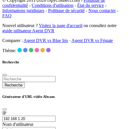
© Copyright 2011-2026 iSpyConnect.com -
Politique de
confidentialité
-
Conditions d'utilisation
-
État du service
-
Informations juridiques
-
Politique de sécurité
-
Nous contacter
-
FAQ
Nouvel utilisateur ?
Visitez la page d'accueil
ou consultez notre
guide utilisateur Agent DVR
Comparer :
Agent DVR vs Blue Iris
·
Agent DVR vs Frigate
Thème:
Recherche
Recherche
Générateur d'URL vidéo Altcam
IP
Nom d'utilisateur