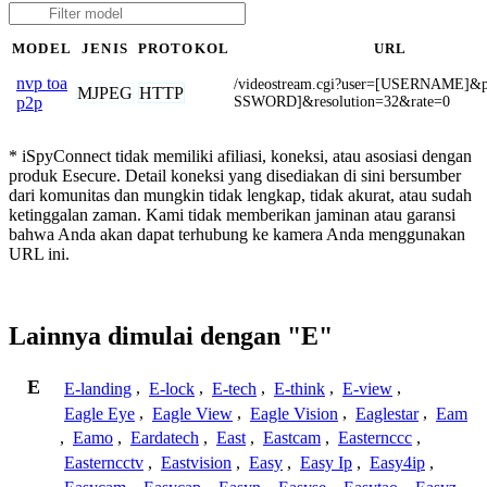
MODEL
JENIS
PROTOKOL
URL
nvp toa
/videostream.cgi?user=[USERNAME]&
MJPEG
HTTP
SSWORD]&resolution=32&rate=0
p2p
* iSpyConnect tidak memiliki afiliasi, koneksi, atau asosiasi dengan
produk Esecure. Detail koneksi yang disediakan di sini bersumber
dari komunitas dan mungkin tidak lengkap, tidak akurat, atau sudah
ketinggalan zaman. Kami tidak memberikan jaminan atau garansi
bahwa Anda akan dapat terhubung ke kamera Anda menggunakan
URL ini.
Lainnya dimulai dengan "E"
E
E-landing
,
E-lock
,
E-tech
,
E-think
,
E-view
,
Eagle Eye
,
Eagle View
,
Eagle Vision
,
Eaglestar
,
Eam
,
Eamo
,
Eardatech
,
East
,
Eastcam
,
Easternccc
,
Easterncctv
,
Eastvision
,
Easy
,
Easy Ip
,
Easy4ip
,