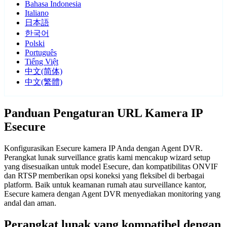
Bahasa Indonesia
Italiano
日本語
한국어
Polski
Português
Tiếng Việt
中文(简体)
中文(繁體)
Panduan Pengaturan URL Kamera IP
Esecure
Konfigurasikan Esecure kamera IP Anda dengan Agent DVR.
Perangkat lunak surveillance gratis kami mencakup wizard setup
yang disesuaikan untuk model Esecure, dan kompatibilitas ONVIF
dan RTSP memberikan opsi koneksi yang fleksibel di berbagai
platform. Baik untuk keamanan rumah atau surveillance kantor,
Esecure kamera dengan Agent DVR menyediakan monitoring yang
andal dan aman.
Perangkat lunak yang kompatibel dengan