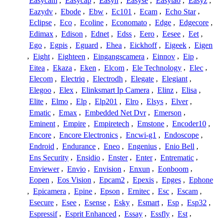
Easycam
,
Easycap
,
Easyn
,
Easyse
,
Easytao
,
Easyz
,
Eazydv
,
Ebode
,
Ebw
,
Ec101
,
Ecam
,
Echo Star
,
Eclipse
,
Eco
,
Ecoline
,
Economato
,
Edge
,
Edgecore
,
Edimax
,
Edison
,
Ednet
,
Edss
,
Eero
,
Eesee
,
Eet
,
Ego
,
Egpis
,
Eguard
,
Ehea
,
Eickhoff
,
Eigeek
,
Eigen
,
Eight
,
Eighteen
,
Eingangscamera
,
Einnov
,
Eip
,
Eitea
,
Ekaza
,
Eken
,
Elcom
,
Ele Technology
,
Elec
,
Elecom
,
Electriq
,
Electrodh
,
Elegate
,
Elegiant
,
Elegoo
,
Elex
,
Elinksmart Ip Camera
,
Elinz
,
Elisa
,
Elite
,
Elmo
,
Elp
,
Elp201
,
Elro
,
Elsys
,
Elver
,
Ematic
,
Emax
,
Embedded Net Dvr
,
Emerson
,
Eminent
,
Empire
,
Empiretech
,
Emstone
,
Encoder10
,
Encore
,
Encore Electronics
,
Encwi-g1
,
Endoscope
,
Endroid
,
Endurance
,
Eneo
,
Engenius
,
Enio Bell
,
Ens Security
,
Ensidio
,
Enster
,
Enter
,
Entrematic
,
Enviewer
,
Envio
,
Envision
,
Enxun
,
Eonboom
,
Eopen
,
Eos Vision
,
Epcam2
,
Epexis
,
Epges
,
Ephone
,
Epicamera
,
Epine
,
Epson
,
Ernitec
,
Esc
,
Escam
,
Esecure
,
Esee
,
Esense
,
Esky
,
Esmart
,
Esp
,
Esp32
,
Espressif
,
Esprit Enhanced
,
Essay
,
Essfly
,
Est
,