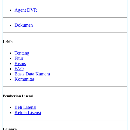
Agent DVR
Dokumen
Lebih
Tentang
Fitur
Bisnis
FAQ
Basis Data Kamera
Komunitas
Pemberian Lisensi
Beli Lisensi
Kelola Lisensi
Lainnya