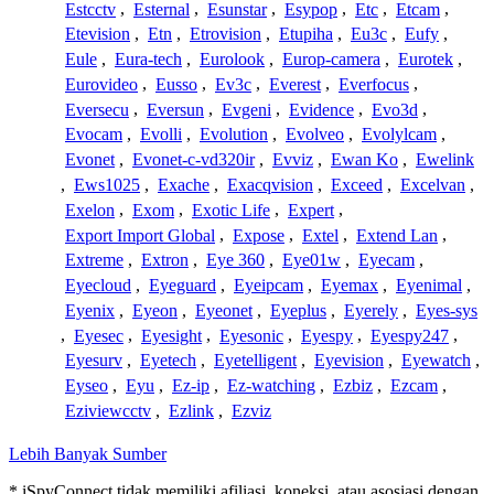
Estcctv
,
Esternal
,
Esunstar
,
Esypop
,
Etc
,
Etcam
,
Etevision
,
Etn
,
Etrovision
,
Etupiha
,
Eu3c
,
Eufy
,
Eule
,
Eura-tech
,
Eurolook
,
Europ-camera
,
Eurotek
,
Eurovideo
,
Eusso
,
Ev3c
,
Everest
,
Everfocus
,
Eversecu
,
Eversun
,
Evgeni
,
Evidence
,
Evo3d
,
Evocam
,
Evolli
,
Evolution
,
Evolveo
,
Evolylcam
,
Evonet
,
Evonet-c-vd320ir
,
Evviz
,
Ewan Ko
,
Ewelink
,
Ews1025
,
Exache
,
Exacqvision
,
Exceed
,
Excelvan
,
Exelon
,
Exom
,
Exotic Life
,
Expert
,
Export Import Global
,
Expose
,
Extel
,
Extend Lan
,
Extreme
,
Extron
,
Eye 360
,
Eye01w
,
Eyecam
,
Eyecloud
,
Eyeguard
,
Eyeipcam
,
Eyemax
,
Eyenimal
,
Eyenix
,
Eyeon
,
Eyeonet
,
Eyeplus
,
Eyerely
,
Eyes-sys
,
Eyesec
,
Eyesight
,
Eyesonic
,
Eyespy
,
Eyespy247
,
Eyesurv
,
Eyetech
,
Eyetelligent
,
Eyevision
,
Eyewatch
,
Eyseo
,
Eyu
,
Ez-ip
,
Ez-watching
,
Ezbiz
,
Ezcam
,
Eziviewcctv
,
Ezlink
,
Ezviz
Lebih Banyak Sumber
* iSpyConnect tidak memiliki afiliasi, koneksi, atau asosiasi dengan