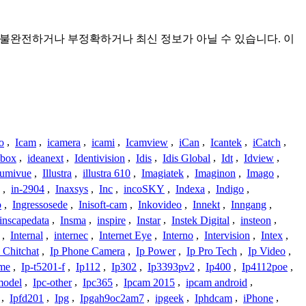
 것이며 불완전하거나 부정확하거나 최신 정보가 아닐 수 있습니다. 이
o
,
Icam
,
icamera
,
icami
,
Icamview
,
iCan
,
Icantek
,
iCatch
,
ybox
,
ideanext
,
Identivision
,
Idis
,
Idis Global
,
Idt
,
Idview
,
lumivue
,
Illustra
,
illustra 610
,
Imagiatek
,
Imaginon
,
Imago
,
,
in-2904
,
Inaxsys
,
Inc
,
incoSKY
,
Indexa
,
Indigo
,
o
,
Ingressosede
,
Inisoft-cam
,
Inkovideo
,
Innekt
,
Inngang
,
inscapedata
,
Insma
,
inspire
,
Instar
,
Instek Digital
,
insteon
,
,
Internal
,
internec
,
Internet Eye
,
Interno
,
Intervision
,
Intex
,
 Chitchat
,
Ip Phone Camera
,
Ip Power
,
Ip Pro Tech
,
Ip Video
,
ome
,
Ip-t5201-f
,
Ip112
,
Ip302
,
Ip3393pv2
,
Ip400
,
Ip4112poe
,
model
,
Ipc-other
,
Ipc365
,
Ipcam 2015
,
ipcam android
,
,
Ipfd201
,
Ipg
,
Ipgah9oc2am7
,
ipgeek
,
Iphdcam
,
iPhone
,