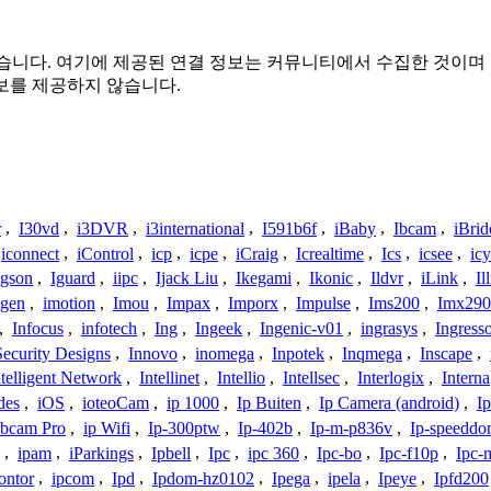
또는 관련이 없습니다. 여기에 제공된 연결 정보는 커뮤니티에서 수집한
보를 제공하지 않습니다.
r
,
I30vd
,
i3DVR
,
i3international
,
I591b6f
,
iBaby
,
Ibcam
,
iBrid
iconnect
,
iControl
,
icp
,
icpe
,
iCraig
,
Icrealtime
,
Ics
,
icsee
,
ic
Igson
,
Iguard
,
iipc
,
Ijack Liu
,
Ikegami
,
Ikonic
,
Ildvr
,
iLink
,
Il
gen
,
imotion
,
Imou
,
Impax
,
Imporx
,
Impulse
,
Ims200
,
Imx290
,
Infocus
,
infotech
,
Ing
,
Ingeek
,
Ingenic-v01
,
ingrasys
,
Ingress
Security Designs
,
Innovo
,
inomega
,
Inpotek
,
Inqmega
,
Inscape
,
ntelligent Network
,
Intellinet
,
Intellio
,
Intellsec
,
Interlogix
,
Interna
des
,
iOS
,
ioteoCam
,
ip 1000
,
Ip Buiten
,
Ip Camera (android)
,
Ip
bcam Pro
,
ip Wifi
,
Ip-300ptw
,
Ip-402b
,
Ip-m-p836v
,
Ip-speedd
,
ipam
,
iParkings
,
Ipbell
,
Ipc
,
ipc 360
,
Ipc-bo
,
Ipc-f10p
,
Ipc-
ontor
,
ipcom
,
Ipd
,
Ipdom-hz0102
,
Ipega
,
ipela
,
Ipeye
,
Ipfd200