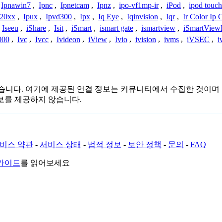
Ipnawin7
,
Ipnc
,
Ipnetcam
,
Ipnz
,
ipo-vf1mp-ir
,
iPod
,
ipod touch
h20xx
,
Ipux
,
Ipvd300
,
Ipx
,
Iq Eye
,
Iqinvision
,
Iqr
,
Ir Color Ip
Iseeu
,
iShare
,
Isit
,
iSmart
,
ismart gate
,
ismartview
,
iSmartView
000
,
Ivc
,
Ivcc
,
Ivideon
,
iView
,
Ivio
,
ivision
,
ivms
,
iVSEC
,
i
또는 관련이 없습니다. 여기에 제공된 연결 정보는 커뮤니티에서 수집한
보를 제공하지 않습니다.
비스 약관
-
서비스 상태
-
법적 정보
-
보안 정책
-
문의
-
FAQ
 가이드
를 읽어보세요