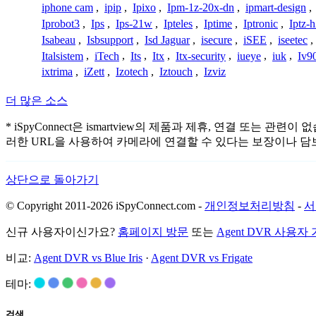
iphone cam
,
ipip
,
Ipixo
,
Ipm-1z-20x-dn
,
ipmart-design
,
Iprobot3
,
Ips
,
Ips-21w
,
Ipteles
,
Iptime
,
Iptronic
,
Iptz-
Isabeau
,
Isbsupport
,
Isd Jaguar
,
isecure
,
iSEE
,
iseetec
,
Italsistem
,
iTech
,
Its
,
Itx
,
Itx-security
,
iueye
,
iuk
,
Iv9
ixtrima
,
iZett
,
Izotech
,
Iztouch
,
Izviz
더 많은 소스
* iSpyConnect은 ismartview의 제품과 제휴, 연결 
러한 URL을 사용하여 카메라에 연결할 수 있다는 보장이나 담
상단으로 돌아가기
© Copyright 2011-2026 iSpyConnect.com -
개인정보처리방침
-
서
신규 사용자이신가요?
홈페이지 방문
또는
Agent DVR 사용자
비교:
Agent DVR vs Blue Iris
·
Agent DVR vs Frigate
테마:
검색