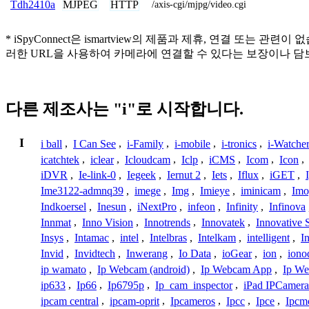
MJPEG
HTTP
Tdh2410a
/axis-cgi/mjpg/video.cgi
* iSpyConnect은 ismartview의 제품과 제휴, 연결 
러한 URL을 사용하여 카메라에 연결할 수 있다는 보장이나 담
다른 제조사는 "i"로 시작합니다.
I
i ball
,
I Can See
,
i-Family
,
i-mobile
,
i-tronics
,
i-Watche
icatchtek
,
iclear
,
Icloudcam
,
Iclp
,
iCMS
,
Icom
,
Icon
,
iDVR
,
Ie-link-0
,
Iegeek
,
Iernut 2
,
Iets
,
Iflux
,
iGET
,
Ime3122-admnq39
,
imege
,
Img
,
Imieye
,
iminicam
,
Imo
Indkoersel
,
Inesun
,
iNextPro
,
infeon
,
Infinity
,
Infinova
Innmat
,
Inno Vision
,
Innotrends
,
Innovatek
,
Innovative 
Insys
,
Intamac
,
intel
,
Intelbras
,
Intelkam
,
intelligent
,
I
Invid
,
Invidtech
,
Inwerang
,
Io Data
,
ioGear
,
ion
,
iono
ip wamato
,
Ip Webcam (android)
,
Ip Webcam App
,
Ip We
ip633
,
Ip66
,
Ip6795p
,
Ip_cam_inspector
,
iPad IPCamera
ipcam central
,
ipcam-oprit
,
Ipcameros
,
Ipcc
,
Ipce
,
Ipcm