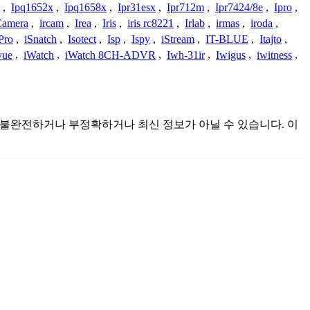
,
Ipq1652x
,
Ipq1658x
,
Ipr31esx
,
Ipr712m
,
Ipr7424/8e
,
Ipro
,
 Camera
,
ircam
,
Irea
,
Iris
,
iris rc8221
,
Irlab
,
irmas
,
iroda
,
Pro
,
iSnatch
,
Isotect
,
Isp
,
Ispy
,
iStream
,
IT-BLUE
,
Itajto
,
vue
,
iWatch
,
iWatch 8CH-ADVR
,
Iwh-31ir
,
Iwigus
,
iwitness
,
 것이며 불완전하거나 부정확하거나 최신 정보가 아닐 수 있습니다. 이