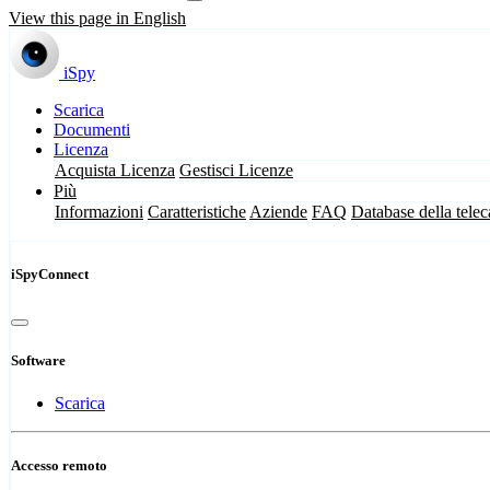
View this page in English
iSpy
Scarica
Documenti
Licenza
Acquista Licenza
Gestisci Licenze
Più
Informazioni
Caratteristiche
Aziende
FAQ
Database della tele
iSpyConnect
Software
Scarica
Accesso remoto