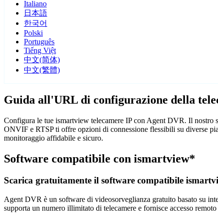
Italiano
日本語
한국어
Polski
Português
Tiếng Việt
中文(简体)
中文(繁體)
Guida all'URL di configurazione della tel
Configura le tue ismartview telecamere IP con Agent DVR. Il nostro so
ONVIF e RTSP ti offre opzioni di connessione flessibili su diverse pi
monitoraggio affidabile e sicuro.
Software compatibile con ismartview*
Scarica gratuitamente il software compatibile ismartv
Agent DVR è un software di videosorveglianza gratuito basato su intelli
supporta un numero illimitato di telecamere e fornisce accesso remoto