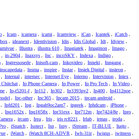
o
,
Icam
,
icamera
,
icami
,
Icamview
,
iCan
,
Icantek
,
iCatch
,
ybox
,
ideanext
,
Identivision
,
Idis
,
Idis Global
,
Idt
,
Idview
,
lumivue
,
Illustra
,
illustra 610
,
Imagiatek
,
Imaginon
,
Imago
,
,
in-2904
,
Inaxsys
,
Inc
,
incoSKY
,
Indexa
,
Indigo
,
o
,
Ingressosede
,
Inisoft-cam
,
Inkovideo
,
Innekt
,
Inngang
,
inscapedata
,
Insma
,
inspire
,
Instar
,
Instek Digital
,
insteon
,
,
Internal
,
internec
,
Internet Eye
,
Interno
,
Intervision
,
Intex
,
 Chitchat
,
Ip Phone Camera
,
Ip Power
,
Ip Pro Tech
,
Ip Video
,
ome
,
Ip-t5201-f
,
Ip112
,
Ip302
,
Ip3393pv2
,
Ip400
,
Ip4112poe
,
model
,
Ipc-other
,
Ipc365
,
Ipcam 2015
,
ipcam android
,
,
Ipfd201
,
Ipg
,
Ipgah9oc2am7
,
ipgeek
,
Iphdcam
,
iPhone
,
,
Ipq1652x
,
Ipq1658x
,
Ipr31esx
,
Ipr712m
,
Ipr7424/8e
,
Ipro
,
 Camera
,
ircam
,
Irea
,
Iris
,
iris rc8221
,
Irlab
,
irmas
,
iroda
,
Pro
,
iSnatch
,
Isotect
,
Isp
,
Ispy
,
iStream
,
IT-BLUE
,
Itajto
,
vue
,
iWatch
,
iWatch 8CH-ADVR
,
Iwh-31ir
,
Iwigus
,
iwitness
,