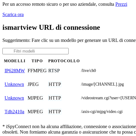
Per un accesso remoto sicuro o per uso aziendale, consulta
Prezzi
Scarica ora
ismartview URL di connessione
Suggerimento: Fare clic su un modello per generare un URL di connes
MODELLI
TIPO
PROTOCOLLO
FFMPEG
RTSP
IP628MW
/live/ch0
JPEG
HTTP
Unknown
/image/[CHANNEL].jpg
MJPEG
HTTP
Unknown
/videostream.cgi?user=[US
MJPEG
HTTP
Tdh2410a
/axis-cgi/mjpg/video.cgi
* iSpyConnect non ha alcuna affiliazione, connessione o associazione co
obsoleti. Non forniamo alcuna garanzia o assicurazione che tu possa c