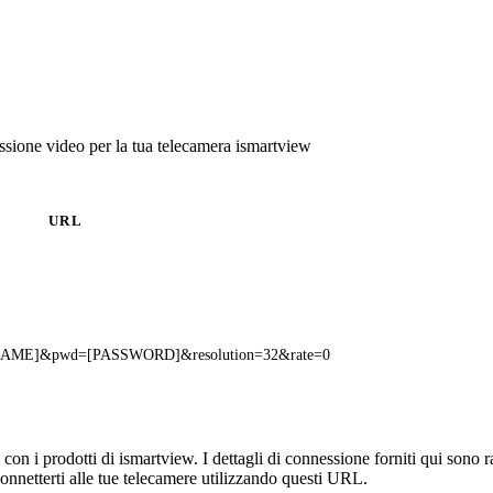
sione video per la tua telecamera ismartview
URL
ERNAME]&pwd=[PASSWORD]&resolution=32&rate=0
n i prodotti di ismartview. I dettagli di connessione forniti qui sono ra
onnetterti alle tue telecamere utilizzando questi URL.