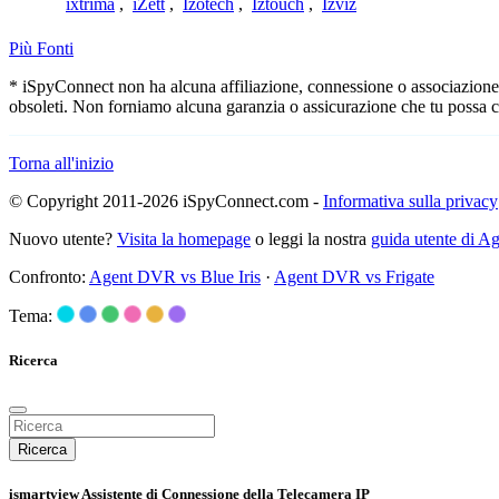
ixtrima
,
iZett
,
Izotech
,
Iztouch
,
Izviz
Più Fonti
* iSpyConnect non ha alcuna affiliazione, connessione o associazione co
obsoleti. Non forniamo alcuna garanzia o assicurazione che tu possa c
Torna all'inizio
© Copyright 2011-2026 iSpyConnect.com -
Informativa sulla privacy
Nuovo utente?
Visita la homepage
o leggi la nostra
guida utente di 
Confronto:
Agent DVR vs Blue Iris
·
Agent DVR vs Frigate
Tema:
Ricerca
Ricerca
ismartview Assistente di Connessione della Telecamera IP