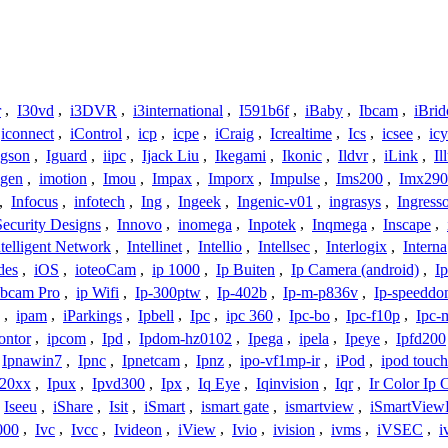
r
,
I30vd
,
i3DVR
,
i3international
,
I591b6f
,
iBaby
,
Ibcam
,
iBrid
iconnect
,
iControl
,
icp
,
icpe
,
iCraig
,
Icrealtime
,
Ics
,
icsee
,
ic
Igson
,
Iguard
,
iipc
,
Ijack Liu
,
Ikegami
,
Ikonic
,
Ildvr
,
iLink
,
Il
gen
,
imotion
,
Imou
,
Impax
,
Imporx
,
Impulse
,
Ims200
,
Imx290
,
Infocus
,
infotech
,
Ing
,
Ingeek
,
Ingenic-v01
,
ingrasys
,
Ingress
Security Designs
,
Innovo
,
inomega
,
Inpotek
,
Inqmega
,
Inscape
,
ntelligent Network
,
Intellinet
,
Intellio
,
Intellsec
,
Interlogix
,
Interna
des
,
iOS
,
ioteoCam
,
ip 1000
,
Ip Buiten
,
Ip Camera (android)
,
Ip
bcam Pro
,
ip Wifi
,
Ip-300ptw
,
Ip-402b
,
Ip-m-p836v
,
Ip-speedd
,
ipam
,
iParkings
,
Ipbell
,
Ipc
,
ipc 360
,
Ipc-bo
,
Ipc-f10p
,
Ipc-
ontor
,
ipcom
,
Ipd
,
Ipdom-hz0102
,
Ipega
,
ipela
,
Ipeye
,
Ipfd200
Ipnawin7
,
Ipnc
,
Ipnetcam
,
Ipnz
,
ipo-vf1mp-ir
,
iPod
,
ipod touch
h20xx
,
Ipux
,
Ipvd300
,
Ipx
,
Iq Eye
,
Iqinvision
,
Iqr
,
Ir Color Ip
Iseeu
,
iShare
,
Isit
,
iSmart
,
ismart gate
,
ismartview
,
iSmartView
000
,
Ivc
,
Ivcc
,
Ivideon
,
iView
,
Ivio
,
ivision
,
ivms
,
iVSEC
,
i