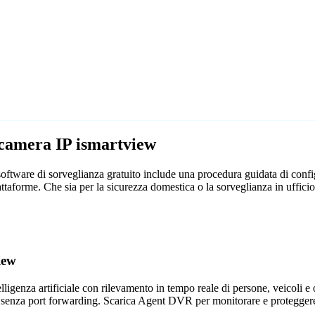
ecamera IP ismartview
ftware di sorveglianza gratuito include una procedura guidata di config
attaforme. Che sia per la sicurezza domestica o la sorveglianza in uff
iew
genza artificiale con rilevamento in tempo reale di persone, veicoli e og
 senza port forwarding. Scarica Agent DVR per monitorare e proteggere 