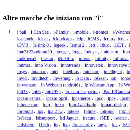
Altre marche che iniziano con "i"
I
i ball
,
I Can See
,
i-Family
,
i-mobile
,
i-tronics
,
i-Watche
icatchtek
,
iclear
,
Icloudcam
,
Iclp
,
iCMS
,
Icom
,
Icon
,
iDVR
,
Ie-link-0
,
Iegeek
,
Iernut 2
,
Iets
,
Iflux
,
iGET
,
Ime3122-admnq39
,
imege
,
Img
,
Imieye
,
iminicam
,
Imo
Indkoersel
,
Inesun
,
iNextPro
,
infeon
,
Infinity
,
Infinova
Innmat
,
Inno Vision
,
Innotrends
,
Innovatek
,
Innovative 
Insys
,
Intamac
,
intel
,
Intelbras
,
Intelkam
,
intelligent
,
I
Invid
,
Invidtech
,
Inwerang
,
Io Data
,
ioGear
,
ion
,
iono
ip wamato
,
Ip Webcam (android)
,
Ip Webcam App
,
Ip We
ip633
,
Ip66
,
Ip6795p
,
Ip_cam_inspector
,
iPad IPCamera
ipcam central
,
ipcam-oprit
,
Ipcameros
,
Ipcc
,
Ipce
,
Ipcm
iphone cam
,
ipip
,
Ipixo
,
Ipm-1z-20x-dn
,
ipmart-design
,
Iprobot3
,
Ips
,
Ips-21w
,
Ipteles
,
Iptime
,
Iptronic
,
Iptz-
Isabeau
,
Isbsupport
,
Isd Jaguar
,
isecure
,
iSEE
,
iseetec
,
Italsistem
,
iTech
,
Its
,
Itx
,
Itx-security
,
iueye
,
iuk
,
Iv9