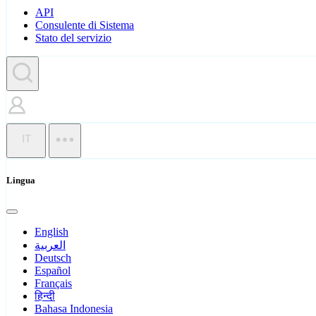
API
Consulente di Sistema
Stato del servizio
IT
Lingua
English
العربية
Deutsch
Español
Français
हिन्दी
Bahasa Indonesia