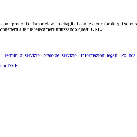
n i prodotti di ismartview. I dettagli di connessione forniti qui sono ra
onnetterti alle tue telecamere utilizzando questi URL.
-
Termini di servizio
-
Stato del servizio
-
Informazioni legali
-
Politica
Agent DVR