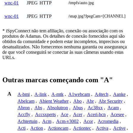
JPEG
HTTP
wnc-01
/tmpfs/auto.jpg
JPEG
HTTP
wnc-01
/snap.jpg?JpegCam=[CHANNEL]
* iSpyConnect não tem afiliação, conexão ou associação com os
produtos de Adamas. Os detalhes de conexão fornecidos aqui são
obtidos da comunidade e podem estar incompletos, imprecisos ou
desatualizados. Não fornecemos nenhuma garantia ou assegurança
de que você conseguirá se conectar às suas câmeras usando estas
URLs.
Outras marcas começando com "A"
A
A-bmi
,
A-link
,
A-mtk
,
A1webcam
,
A4tech
,
Aanke
,
Abelcam
,
Abient Weather
,
Abo
,
Abr
,
Abr Security
,
Abron
,
Abs
,
Absolutron
,
Abus
,
Ac38xx
,
Acam
,
Accfly
,
Accsxperts
,
Ace
,
Acer
,
Aceri-bcn
,
Acesee
,
Achtertuin
,
Acm
,
Acm-v3002
,
Acor
,
Acromedia
,
Acti
,
Action
,
Actioncam
,
Actiontec
,
Activa
,
Active
,