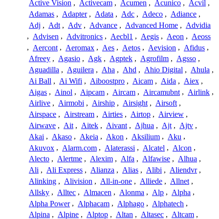
Active Vision
,
Activecam
,
Acumen
,
Acunico
,
Acvil
,
Adamas
,
Adapter
,
Adata
,
Adc
,
Adeco
,
Adiance
,
Adj
,
Adt
,
Adv
,
Advance
,
Advanced Home
,
Advidia
,
Advisen
,
Advitronics
,
Aecbl1
,
Aegis
,
Aeon
,
Aeoss
,
Aercont
,
Aeromax
,
Aes
,
Aetos
,
Aevision
,
Afidus
,
Afreey
,
Agasio
,
Agk
,
Agptek
,
Agrofilm
,
Agsso
,
Aguadilla
,
Aguilera
,
Aha
,
Ahd
,
Ahio Digital
,
Ahula
,
Ai Ball
,
Ai Wifi
,
Aiboostpro
,
Aicam
,
Aida
,
Aiex
,
Aigas
,
Ainol
,
Aipcam
,
Aircam
,
Aircamubnt
,
Airlink
,
Airlive
,
Airmobi
,
Airship
,
Airsight
,
Airsoft
,
Airspace
,
Airstream
,
Airties
,
Airtop
,
Airview
,
Airwave
,
Ait
,
Aitek
,
Aivant
,
Ajhua
,
Ajt
,
Ajtv
,
Akai
,
Akaso
,
Akeia
,
Akon
,
Aksilium
,
Aku
,
Akuvox
,
Alarm.com
,
Alaterassi
,
Alcatel
,
Alcon
,
Alecto
,
Alertme
,
Alexim
,
Alfa
,
Alfawise
,
Alhua
,
Ali
,
Ali Express
,
Alianza
,
Alias
,
Alibi
,
Aliendvr
,
Alinking
,
Alivision
,
All-in-one
,
Alliede
,
Allnet
,
Allsky
,
Alltec
,
Almacen
,
Alonma
,
Alp
,
Alpha
,
Alpha Power
,
Alphacam
,
Alphago
,
Alphatech
,
Alpina
,
Alpine
,
Alptop
,
Altan
,
Altasec
,
Altcam
,