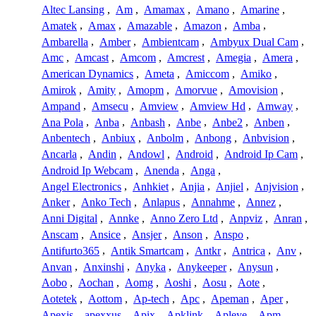
Altec Lansing
,
Am
,
Amamax
,
Amano
,
Amarine
,
Amatek
,
Amax
,
Amazable
,
Amazon
,
Amba
,
Ambarella
,
Amber
,
Ambientcam
,
Ambyux Dual Cam
,
Amc
,
Amcast
,
Amcom
,
Amcrest
,
Amegia
,
Amera
,
American Dynamics
,
Ameta
,
Amiccom
,
Amiko
,
Amirok
,
Amity
,
Amopm
,
Amorvue
,
Amovision
,
Ampand
,
Amsecu
,
Amview
,
Amview Hd
,
Amway
,
Ana Pola
,
Anba
,
Anbash
,
Anbe
,
Anbe2
,
Anben
,
Anbentech
,
Anbiux
,
Anbolm
,
Anbong
,
Anbvision
,
Ancarla
,
Andin
,
Andowl
,
Android
,
Android Ip Cam
,
Android Ip Webcam
,
Anenda
,
Anga
,
Angel Electronics
,
Anhkiet
,
Anjia
,
Anjiel
,
Anjvision
,
Anker
,
Anko Tech
,
Anlapus
,
Annahme
,
Annez
,
Anni Digital
,
Annke
,
Anno Zero Ltd
,
Anpviz
,
Anran
,
Anscam
,
Ansice
,
Ansjer
,
Anson
,
Anspo
,
Antifurto365
,
Antik Smartcam
,
Antkr
,
Antrica
,
Anv
,
Anvan
,
Anxinshi
,
Anyka
,
Anykeeper
,
Anysun
,
Aobo
,
Aochan
,
Aomg
,
Aoshi
,
Aosu
,
Aote
,
Aotetek
,
Aottom
,
Ap-tech
,
Apc
,
Apeman
,
Aper
,
Apexis
,
apexxus
,
Apix
,
Apklink
,
Apleye
,
Apm
,