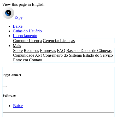
View this page in English
iSpy
Baixe
Guias do Usuário
Licenciamento
Comprar Licença
Gerenciar Licenças
Mais
Sobre
Recursos
Empresas
FAQ
Base de Dados de Câmeras
Comunidade
API
Conselheiro do Sistema
Estado do Serviço
Entre em Contato
iSpyConnect
Software
Baixe