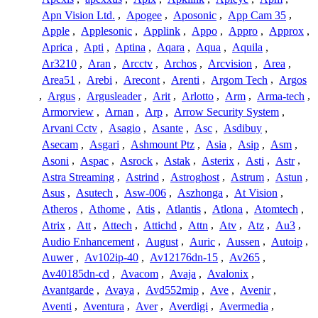
Apn Vision Ltd.
,
Apogee
,
Aposonic
,
App Cam 35
,
Apple
,
Applesonic
,
Applink
,
Appo
,
Appro
,
Approx
,
Aprica
,
Apti
,
Aptina
,
Aqara
,
Aqua
,
Aquila
,
Ar3210
,
Aran
,
Arcctv
,
Archos
,
Arcvision
,
Area
,
Area51
,
Arebi
,
Arecont
,
Arenti
,
Argom Tech
,
Argos
,
Argus
,
Argusleader
,
Arit
,
Arlotto
,
Arm
,
Arma-tech
,
Armorview
,
Arnan
,
Arp
,
Arrow Security System
,
Arvani Cctv
,
Asagio
,
Asante
,
Asc
,
Asdibuy
,
Asecam
,
Asgari
,
Ashmount Ptz
,
Asia
,
Asip
,
Asm
,
Asoni
,
Aspac
,
Asrock
,
Astak
,
Asterix
,
Asti
,
Astr
,
Astra Streaming
,
Astrind
,
Astroghost
,
Astrum
,
Astun
,
Asus
,
Asutech
,
Asw-006
,
Aszhonga
,
At Vision
,
Atheros
,
Athome
,
Atis
,
Atlantis
,
Atlona
,
Atomtech
,
Atrix
,
Att
,
Attech
,
Attichd
,
Attn
,
Atv
,
Atz
,
Au3
,
Audio Enhancement
,
August
,
Auric
,
Aussen
,
Autoip
,
Auwer
,
Av102ip-40
,
Av12176dn-15
,
Av265
,
Av40185dn-cd
,
Avacom
,
Avaja
,
Avalonix
,
Avantgarde
,
Avaya
,
Avd552mip
,
Ave
,
Avenir
,
Aventi
,
Aventura
,
Aver
,
Averdigi
,
Avermedia
,