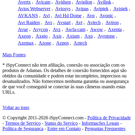
Avertx
,
Avicam
,
Avidsen
,
Avigilon
,
Avilink
,
Avios Webserver
,
Aviosys
,
Avipas
,
Aviptek
,
Avistek
,
AVKANS
,
Avl
,
Avl Hd Dome
,
Avn
,
Avonic
,
Avr Raiden
,
Avs
,
Avstart
,
Avt
,
Avtech
,
Avtron
,
Avue
,
Avycon
,
Avz
,
Awfa-cam
,
Awow
,
Axenta
,
Axeon
,
Axgio
,
Axis
,
Axium
,
Axp
,
Ayrstone
,
Azemax
,
Azone
,
Azpen
,
Aztech
Mais Fontes
* iSpyConnect não tem afiliação, conexão ou associação com os
produtos de Adamas. Os detalhes de conexão fornecidos aqui são
obtidos da comunidade e podem estar incompletos, imprecisos ou
desatualizados. Não fornecemos nenhuma garantia ou assegurança
de que você conseguirá se conectar às suas câmeras usando estas
URLs.
Voltar ao topo
© Copyright 2011-2026 iSpyConnect.com -
Política de Privacidade
-
Termos de Serviço
-
Status do Serviço
-
Informações Legais
-
Política de Segurança
-
Entre em Contato
-
Perguntas Frequentes