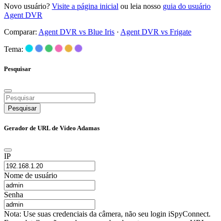
Novo usuário?
Visite a página inicial
ou leia nosso
guia do usuário
Agent DVR
Comparar:
Agent DVR vs Blue Iris
·
Agent DVR vs Frigate
Tema:
Pesquisar
Pesquisar
Gerador de URL de Vídeo Adamas
IP
Nome de usuário
Senha
Nota: Use suas credenciais da câmera, não seu login iSpyConnect.