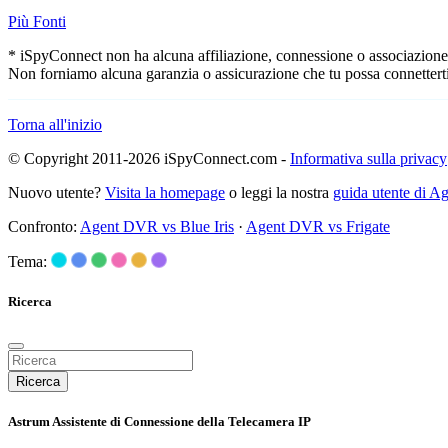
Più Fonti
* iSpyConnect non ha alcuna affiliazione, connessione o associazione co
Non forniamo alcuna garanzia o assicurazione che tu possa connetterti
Torna all'inizio
© Copyright 2011-2026 iSpyConnect.com -
Informativa sulla privacy
Nuovo utente?
Visita la homepage
o leggi la nostra
guida utente di 
Confronto:
Agent DVR vs Blue Iris
·
Agent DVR vs Frigate
Tema:
Ricerca
Ricerca
Astrum Assistente di Connessione della Telecamera IP