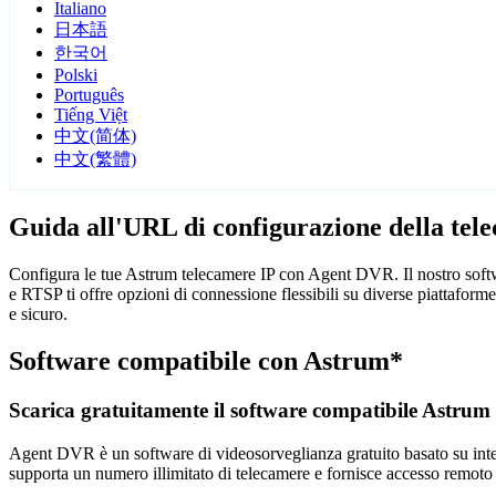
Italiano
日本語
한국어
Polski
Português
Tiếng Việt
中文(简体)
中文(繁體)
Guida all'URL di configurazione della te
Configura le tue Astrum telecamere IP con Agent DVR. Il nostro softw
e RTSP ti offre opzioni di connessione flessibili su diverse piattafor
e sicuro.
Software compatibile con Astrum*
Scarica gratuitamente il software compatibile Astrum
Agent DVR è un software di videosorveglianza gratuito basato su intelli
supporta un numero illimitato di telecamere e fornisce accesso remoto