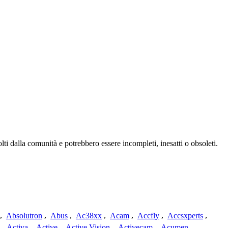
ti dalla comunità e potrebbero essere incompleti, inesatti o obsoleti.
,
Absolutron
,
Abus
,
Ac38xx
,
Acam
,
Accfly
,
Accsxperts
,
,
Activa
,
Active
,
Active Vision
,
Activecam
,
Acumen
,