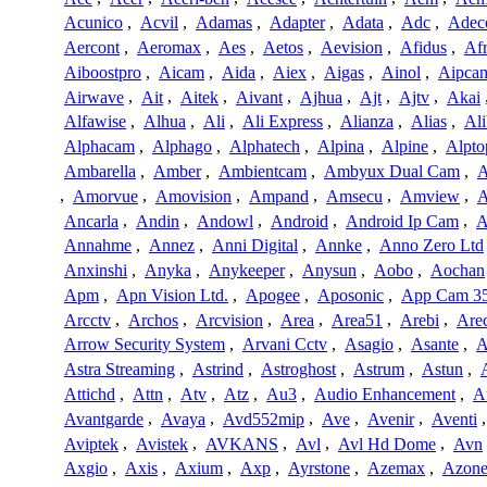
Acunico
,
Acvil
,
Adamas
,
Adapter
,
Adata
,
Adc
,
Adec
Aercont
,
Aeromax
,
Aes
,
Aetos
,
Aevision
,
Afidus
,
Af
Aiboostpro
,
Aicam
,
Aida
,
Aiex
,
Aigas
,
Ainol
,
Aipca
Airwave
,
Ait
,
Aitek
,
Aivant
,
Ajhua
,
Ajt
,
Ajtv
,
Akai
Alfawise
,
Alhua
,
Ali
,
Ali Express
,
Alianza
,
Alias
,
Ali
Alphacam
,
Alphago
,
Alphatech
,
Alpina
,
Alpine
,
Alpto
Ambarella
,
Amber
,
Ambientcam
,
Ambyux Dual Cam
,
,
Amorvue
,
Amovision
,
Ampand
,
Amsecu
,
Amview
,
A
Ancarla
,
Andin
,
Andowl
,
Android
,
Android Ip Cam
,
A
Annahme
,
Annez
,
Anni Digital
,
Annke
,
Anno Zero Ltd
Anxinshi
,
Anyka
,
Anykeeper
,
Anysun
,
Aobo
,
Aochan
Apm
,
Apn Vision Ltd.
,
Apogee
,
Aposonic
,
App Cam 3
Arcctv
,
Archos
,
Arcvision
,
Area
,
Area51
,
Arebi
,
Are
Arrow Security System
,
Arvani Cctv
,
Asagio
,
Asante
,
A
Astra Streaming
,
Astrind
,
Astroghost
,
Astrum
,
Astun
,
Attichd
,
Attn
,
Atv
,
Atz
,
Au3
,
Audio Enhancement
,
A
Avantgarde
,
Avaya
,
Avd552mip
,
Ave
,
Avenir
,
Aventi
Aviptek
,
Avistek
,
AVKANS
,
Avl
,
Avl Hd Dome
,
Avn
Axgio
,
Axis
,
Axium
,
Axp
,
Ayrstone
,
Azemax
,
Azon