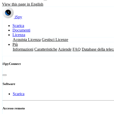
View this page in English
iSpy
Scarica
Documenti
Licenza
Acquista Licenza
Gestisci Licenze
Più
Informazioni
Caratteristiche
Aziende
FAQ
Database della tele
iSpyConnect
Software
Scarica
Accesso remoto