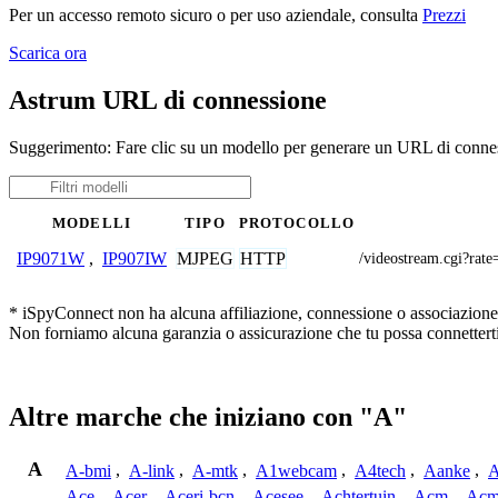
Per un accesso remoto sicuro o per uso aziendale, consulta
Prezzi
Scarica ora
Astrum URL di connessione
Suggerimento: Fare clic su un modello per generare un URL di connes
MODELLI
TIPO
PROTOCOLLO
MJPEG
HTTP
IP9071W
,
IP907IW
/videostream.cgi?
* iSpyConnect non ha alcuna affiliazione, connessione o associazione co
Non forniamo alcuna garanzia o assicurazione che tu possa connetterti
Altre marche che iniziano con "A"
A
A-bmi
,
A-link
,
A-mtk
,
A1webcam
,
A4tech
,
Aanke
,
A
Ace
,
Acer
,
Aceri-bcn
,
Acesee
,
Achtertuin
,
Acm
,
Acm