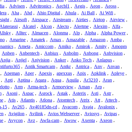
dia
,
Advisen
,
Advitronics
,
Aecbl1
,
Aegis
,
Aeon
,
Aeoss
,
lera
,
Aha
,
Ahd
,
Ahio Digital
,
Ahula
,
Ai Ball
,
Ai Wifi
,
sight
,
Airsoft
,
Airspace
,
Airstream
,
Airties
,
Airtop
,
Airview
,
Alaterassi
,
Alcatel
,
Alcon
,
Alecto
,
Alertme
,
Alexim
,
Alfa
,
Allsky
,
Alltec
,
Almacen
,
Alonma
,
Alp
,
Alpha
,
Alpha Power
,
no
,
Amarine
,
Amatek
,
Amax
,
Amazable
,
Amazon
,
Amba
,
namics
,
Ameta
,
Amiccom
,
Amiko
,
Amirok
,
Amity
,
Amopm
,
Anben
,
Anbentech
,
Anbiux
,
Anbolm
,
Anbong
,
Anbvision
,
Anjia
,
Anjiel
,
Anjvision
,
Anker
,
Anko Tech
,
Anlapus
,
tifurto365
,
Antik Smartcam
,
Antkr
,
Antrica
,
Anv
,
Anvan
,
,
Apeman
,
Aper
,
Apexis
,
apexxus
,
Apix
,
Apklink
,
Apleye
,
,
Apti
,
Aptina
,
Aqara
,
Aqua
,
Aquila
,
Ar3210
,
Aran
,
lotto
,
Arm
,
Arma-tech
,
Armorview
,
Arnan
,
Arp
,
m
,
Asoni
,
Aspac
,
Asrock
,
Astak
,
Asterix
,
Asti
,
Astr
,
me
,
Atis
,
Atlantis
,
Atlona
,
Atomtech
,
Atrix
,
Att
,
Attech
,
-15
,
Av265
,
Av40185dn-cd
,
Avacom
,
Avaja
,
Avalonix
,
en
,
Avigilon
,
Avilink
,
Avios Webserver
,
Aviosys
,
Avipas
,
ue
,
Avycon
,
Avz
,
Awfa-cam
,
Awow
,
Axenta
,
Axeon
,