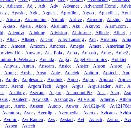
o
,
Adiance
,
Adj
,
Adt
,
Adv
,
Advance
,
Advanced Home
,
Advi
reey
,
Agasio
,
Agk
,
Agptek
,
Agrofilm
,
Agsso
,
Aguadilla
,
Agui
m
,
Aircam
,
Aircamubnt
,
Airlink
,
Airlive
,
Airmobi
,
Airship
,
Air
,
Akaso
,
Akeia
,
Akon
,
Aksilium
,
Aku
,
Akuvox
,
Alarm.com
,
bi
,
Aliendvr
,
Alinking
,
Alivision
,
All-in-one
,
Alliede
,
Allnet
,
p
,
Altan
,
Altasec
,
Altcam
,
Altec Lansing
,
Am
,
Amamax
,
Ama
Amc
,
Amcast
,
Amcom
,
Amcrest
,
Amegia
,
Amera
,
American Dy
mview Hd
,
Amway
,
Ana Pola
,
Anba
,
Anbash
,
Anbe
,
Anbe2
ndroid Ip Webcam
,
Anenda
,
Anga
,
Angel Electronics
,
Anhkiet
,
,
Anpviz
,
Anran
,
Anscam
,
Ansice
,
Ansjer
,
Anson
,
Anspo
,
An
,
Aomg
,
Aoshi
,
Aosu
,
Aote
,
Aotetek
,
Aottom
,
Ap-tech
,
Apc
5
,
Apple
,
Applesonic
,
Applink
,
Appo
,
Appro
,
Approx
,
Aprica
cont
,
Arenti
,
Argom Tech
,
Argos
,
Argus
,
Argusleader
,
Arit
,
Ar
sc
,
Asdibuy
,
Asecam
,
Asgari
,
Ashmount Ptz
,
Asia
,
Asip
,
As
Asus
,
Asutech
,
Asw-006
,
Aszhonga
,
At Vision
,
Atheros
,
Atho
ugust
,
Auric
,
Aussen
,
Autoip
,
Auwer
,
Av102ip-40
,
Av12176dn
,
Aventura
,
Aver
,
Averdigi
,
Avermedia
,
Avertx
,
Avicam
,
Avids
,
Avonic
,
Avr Raiden
,
Avs
,
Avstart
,
Avt
,
Avtech
,
Avtron
,
Av
e
,
Azpen
,
Aztech