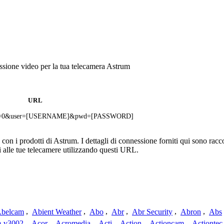
sione video per la tua telecamera Astrum
URL
rate=0&user=[USERNAME]&pwd=[PASSWORD]
n i prodotti di Astrum. I dettagli di connessione forniti qui sono raccol
 alle tue telecamere utilizzando questi URL.
belcam
,
Abient Weather
,
Abo
,
Abr
,
Abr Security
,
Abron
,
Abs
-v3002
,
Acor
,
Acromedia
,
Acti
,
Action
,
Actioncam
,
Actiontec