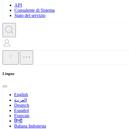
API
Consulente di Sistema
Stato del servizio
IT
Lingua
English
العربية
Deutsch
Español
Français
हिन्दी
Bahasa Indonesia