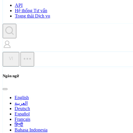
API
Hệ thống Tư vấn
Trạng thái Dịch vụ
VI
Ngôn ngữ
English
العربية
Deutsch
Español
Français
हिन्दी
Bahasa Indonesia