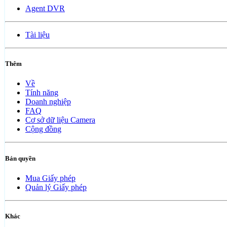
Agent DVR
Tài liệu
Thêm
Về
Tính năng
Doanh nghiệp
FAQ
Cơ sở dữ liệu Camera
Cộng đồng
Bản quyền
Mua Giấy phép
Quản lý Giấy phép
Khác