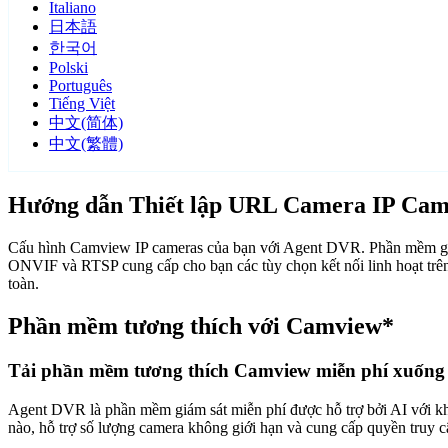
Italiano
日本語
한국어
Polski
Português
Tiếng Việt
中文(简体)
中文(繁體)
Hướng dẫn Thiết lập URL Camera IP Ca
Cấu hình Camview IP cameras của bạn với Agent DVR. Phần mềm giám
ONVIF và RTSP cung cấp cho bạn các tùy chọn kết nối linh hoạt trê
toàn.
Phần mềm tương thích với Camview*
Tải phần mềm tương thích Camview miễn phí xuống
Agent DVR là phần mềm giám sát miễn phí được hỗ trợ bởi AI với khả n
nào, hỗ trợ số lượng camera không giới hạn và cung cấp quyền truy 