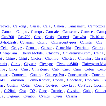
adyce
,
Caikong
,
Caisse
,
Caja
,
Calion
,
Camasmart
,
Cambozola
,
Camon
,
Campo
,
Camqo
,
Camsafe
,
Camscam
,
Camsee
,
Camsp
,
Cas-200
,
Cas-700
,
Casa
,
Casio
,
Casperi
,
Catawba
,
Cb-101ae
ctvhotdeals
,
Cctvman
,
Cctvr3
,
Cctvsecuritypros
,
Cctvstar
,
Ccy
,
Celu
,
Cengiz
,
Cennan
,
Censee
,
Centechia
,
Centrium
,
Centrix
CheapCam
,
Cherry Mobile
,
Chicony
,
Childrenview.com
,
China
,
ng
,
Chino
,
Chint
,
Choice
,
Chongro
,
Chortau
,
Chowha
,
Chrysal
ronix
,
Citrox
,
Citystar
,
Citysync
,
Civs-ipc-6400
,
Clairvoyant Mw
live
,
Cmos
,
Cms
,
Cms Zonet
,
Cnb
,
Cnet
,
Cnm
,
Cobra
,
Coco
omtac
,
Comtrend
,
Conbre
,
Concept Pro
,
Conceptronic
,
Concord
ol4
,
Convision
,
Convo Kontor
,
Cooau
,
Coocheer
,
Coolcam
,
C
ar
,
Costim
,
Cotier
,
Cour
,
Covisec
,
Cowkey
,
Cp Plus
,
Cpcam
3
,
Cs2link
,
Csst
,
Ct2
,
Ctipc
,
Ctronics
,
Ctvision
,
Cube
,
Cubite
us
,
Cygonix
,
Cymbol
,
Cynics
,
Cyrus
,
Czarna