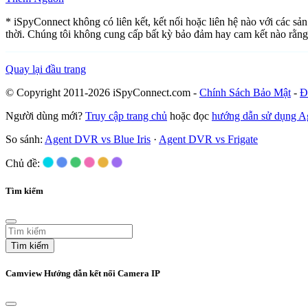
* iSpyConnect không có liên kết, kết nối hoặc liên hệ nào với các s
thời. Chúng tôi không cung cấp bất kỳ bảo đảm hay cam kết nào rằng
Quay lại đầu trang
© Copyright 2011-2026 iSpyConnect.com -
Chính Sách Bảo Mật
-
Đ
Người dùng mới?
Truy cập trang chủ
hoặc đọc
hướng dẫn sử dụng 
So sánh:
Agent DVR vs Blue Iris
·
Agent DVR vs Frigate
Chủ đề:
Tìm kiếm
Tìm kiếm
Camview Hướng dẫn kết nối Camera IP