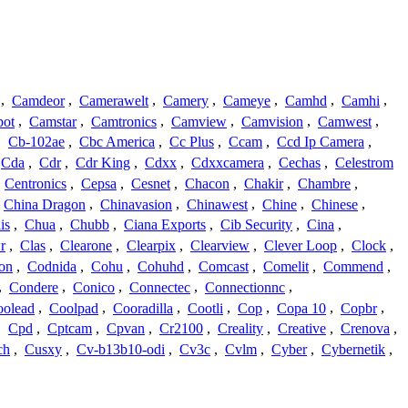
,
Camdeor
,
Camerawelt
,
Camery
,
Cameye
,
Camhd
,
Camhi
,
ot
,
Camstar
,
Camtronics
,
Camview
,
Camvision
,
Camwest
,
,
Cb-102ae
,
Cbc America
,
Cc Plus
,
Ccam
,
Ccd Ip Camera
,
Cda
,
Cdr
,
Cdr King
,
Cdxx
,
Cdxxcamera
,
Cechas
,
Celestrom
,
Centronics
,
Cepsa
,
Cesnet
,
Chacon
,
Chakir
,
Chambre
,
China Dragon
,
Chinavasion
,
Chinawest
,
Chine
,
Chinese
,
is
,
Chua
,
Chubb
,
Ciana Exports
,
Cib Security
,
Cina
,
r
,
Clas
,
Clearone
,
Clearpix
,
Clearview
,
Clever Loop
,
Clock
,
on
,
Codnida
,
Cohu
,
Cohuhd
,
Comcast
,
Comelit
,
Commend
,
,
Condere
,
Conico
,
Connectec
,
Connectionnc
,
oolead
,
Coolpad
,
Cooradilla
,
Cootli
,
Cop
,
Copa 10
,
Copbr
,
,
Cpd
,
Cptcam
,
Cpvan
,
Cr2100
,
Creality
,
Creative
,
Crenova
,
ch
,
Cusxy
,
Cv-b13b10-odi
,
Cv3c
,
Cvlm
,
Cyber
,
Cybernetik
,