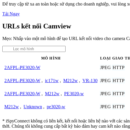
Để truy cập từ xa an toàn hoặc sử dụng cho doanh nghiệp, vui lòng
Tải Ngay
URLs kết nối Camview
Mẹo: Nhấp vào một mô hình để tạo URL kết nối video cho camera 
MÔ HÌNH
LOẠI
GIAO T
JPEG
HTTP
2AFPL-PE3020-W
JPEG
HTTP
2AFPL-PE3020-W
,
ic171w
,
M212w
,
VR-130
JPEG
HTTP
2AFPL-PE3020-W
,
M212w
,
PE3020-w
JPEG
HTTP
M212w
,
Unknown
,
pe3020-w
* iSpyConnect không có liên kết, kết nối hoặc liên hệ nào với các s
thời. Chúng tôi không cung cấp bất kỳ bảo đảm hay cam kết nào rằng