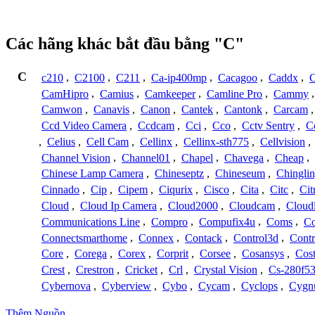
Các hãng khác bắt đầu bằng "C"
C
c210
,
C2100
,
C211
,
Ca-ip400mp
,
Cacagoo
,
Caddx
,
C
CamHipro
,
Camius
,
Camkeeper
,
Camline Pro
,
Cammy
Camwon
,
Canavis
,
Canon
,
Cantek
,
Cantonk
,
Carcam
Ccd Video Camera
,
Ccdcam
,
Cci
,
Cco
,
Cctv Sentry
,
C
,
Celius
,
Cell Cam
,
Cellinx
,
Cellinx-sth775
,
Cellvision
,
Channel Vision
,
Channel01
,
Chapel
,
Chavega
,
Cheap
,
Chinese Lamp Camera
,
Chineseptz
,
Chineseum
,
Chingli
Cinnado
,
Cip
,
Cipem
,
Ciqurix
,
Cisco
,
Cita
,
Citc
,
Cit
Cloud
,
Cloud Ip Camera
,
Cloud2000
,
Cloudcam
,
Cloud
Communications Line
,
Compro
,
Compufix4u
,
Coms
,
C
Connectsmarthome
,
Connex
,
Contack
,
Control3d
,
Contr
Core
,
Corega
,
Corex
,
Corprit
,
Corsee
,
Cosansys
,
Cost
Crest
,
Crestron
,
Cricket
,
Crl
,
Crystal Vision
,
Cs-280f5
Cybernova
,
Cyberview
,
Cybo
,
Cycam
,
Cyclops
,
Cygn
Thêm Nguồn