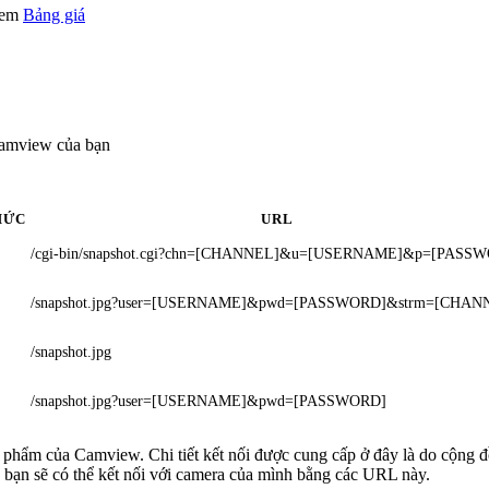
 xem
Bảng giá
Camview của bạn
HỨC
URL
/cgi-bin/snapshot.cgi?chn=[CHANNEL]&u=[USERNAME]&p=[PASS
/snapshot.jpg?user=[USERNAME]&pwd=[PASSWORD]&strm=[CHAN
/snapshot.jpg
/snapshot.jpg?user=[USERNAME]&pwd=[PASSWORD]
ản phẩm của Camview. Chi tiết kết nối được cung cấp ở đây là do cộng 
 bạn sẽ có thể kết nối với camera của mình bằng các URL này.