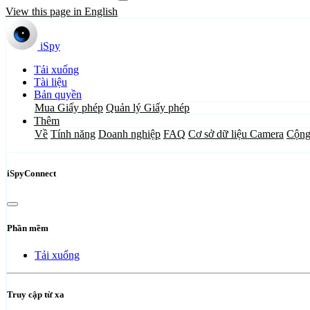
View this page in English
iSpy
Tải xuống
Tài liệu
Bản quyền
Mua Giấy phép
Quản lý Giấy phép
Thêm
Về
Tính năng
Doanh nghiệp
FAQ
Cơ sở dữ liệu Camera
Cộng
iSpyConnect
Phần mềm
Tải xuống
Truy cập từ xa